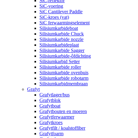
SiC-reflektor
SiC-voering
SiC Cantilever Paddle
SiC-kroes (vat)
SiC ferwaarmingselement
Silisiumkarbideboat
Silisiumkarbide Chuck
Silisiumkarbide nozzle
Silisiumkarbideplaat
Silisiumkarbide Sagger
Silisiumkarbide-ôfdichting
Silisiumkarbid Setter
Silisiumkarbide roller
Silisiumkarbide ovenbuis
Silisiumkarbide robotarm
Silisiumkarbidmembraan
Grafyt
Grafytlager/bus
Grafytblok
Grafytboat
Grafytbouten en moeren
Grafytferwaarmer
Grafytkroes
Grafytfilt / koalstoffiber
Grafytfoarm