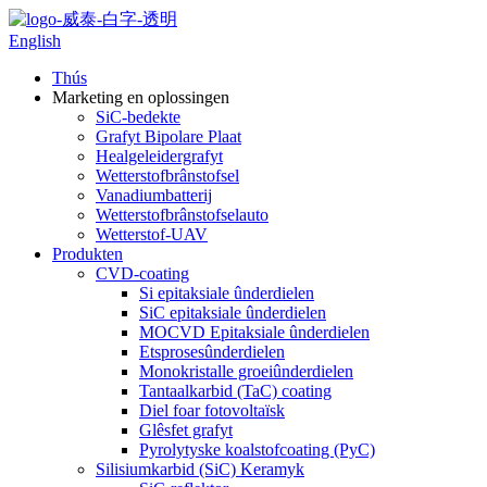
English
Thús
Marketing en oplossingen
SiC-bedekte
Grafyt Bipolare Plaat
Healgeleidergrafyt
Wetterstofbrânstofsel
Vanadiumbatterij
Wetterstofbrânstofselauto
Wetterstof-UAV
Produkten
CVD-coating
Si epitaksiale ûnderdielen
SiC epitaksiale ûnderdielen
MOCVD Epitaksiale ûnderdielen
Etsprosesûnderdielen
Monokristalle groeiûnderdielen
Tantaalkarbid (TaC) coating
Diel foar fotovoltaïsk
Glêsfet grafyt
Pyrolytyske koalstofcoating (PyC)
Silisiumkarbid (SiC) Keramyk