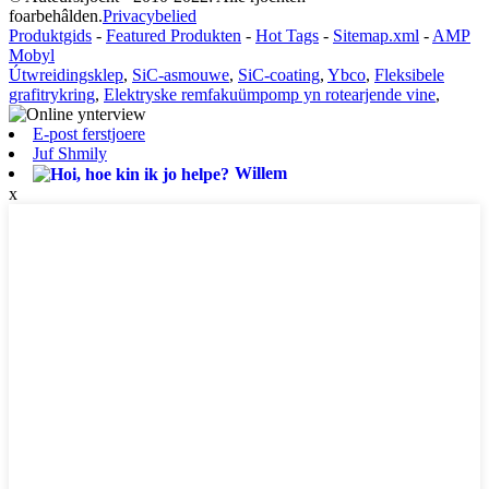
foarbehâlden.
Privacybelied
Produktgids
-
Featured Produkten
-
Hot Tags
-
Sitemap.xml
-
AMP
Mobyl
Útwreidingsklep
,
SiC-asmouwe
,
SiC-coating
,
Ybco
,
Fleksibele
grafitrykring
,
Elektryske remfakuümpomp yn rotearjende vine
,
E-post ferstjoere
Juf Shmily
Willem
x