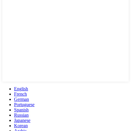
English
French
German
Portuguese
Spanish
Russian
Japanese
Korean
Arabic