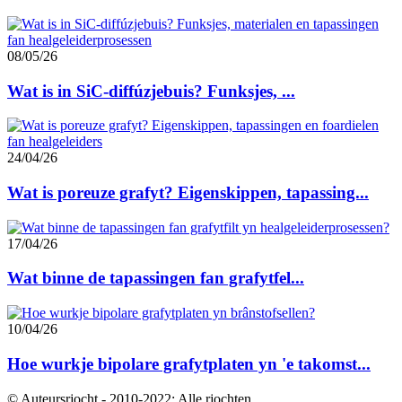
08/05/26
Wat is in SiC-diffúzjebuis? Funksjes, ...
24/04/26
Wat is poreuze grafyt? Eigenskippen, tapassing...
17/04/26
Wat binne de tapassingen fan grafytfel...
10/04/26
Hoe wurkje bipolare grafytplaten yn 'e takomst...
© Auteursrjocht - 2010-2022: Alle rjochten