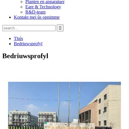
Planten en apparatuer
Eare & Technology
R&D-team
Kontakt mei ús opnimme
Thús
Bedriuwsprofyl
Bedriuwsprofyl