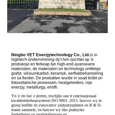
Ningbo VET Enerzjytechnology Co., Ltd.
is in
hightech-ûndernimming dy't him rjochtet op 'e
produksje en ferkeap fan high-end avansearre
materialen, de materialen en technology omfetsje
grafyt, silisiumkarbid, keramyk, oerflakbehanneling
en sa fierder. De produkten wurde in soad brûkt yn
fotovoltaïsche prosessen, healgeleiders, nije
enerzjy, metallurgy, ensfh.
Yn 'e rin fan' e jierren, trochjûn oan it ynternasjonaal
kwaliteitsbehearsysteem ISO 9001: 2015, hawwe wy in
groep betûfte en ynnovative yndustrytalinten en R & D-
teams sammele, en hawwe wy rike praktyske
ûnderfining yn produktûntwerp en