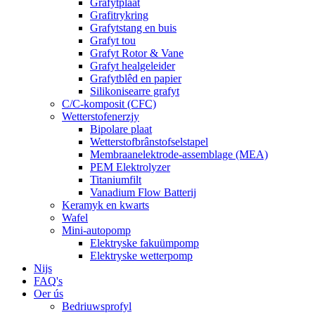
Grafytplaat
Grafitrykring
Grafytstang en buis
Grafyt tou
Grafyt Rotor & Vane
Grafyt healgeleider
Grafytblêd en papier
Silikonisearre grafyt
C/C-komposit (CFC)
Wetterstofenerzjy
Bipolare plaat
Wetterstofbrânstofselstapel
Membraanelektrode-assemblage (MEA)
PEM Elektrolyzer
Titaniumfilt
Vanadium Flow Batterij
Keramyk en kwarts
Wafel
Mini-autopomp
Elektryske fakuümpomp
Elektryske wetterpomp
Nijs
FAQ's
Oer ús
Bedriuwsprofyl