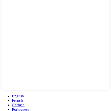
English
French
German
Portuguese