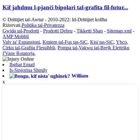
Kif jaħdmu l-pjanċi bipolari tal-grafita fil-futur...
© Drittijiet tal-Awtur - 2010-2022: Id-Drittijiet kollha
Riżervati.
Politika tal-Privatezza
Gwida tal-Prodotti
-
Prodotti Dehru
-
Tikketti Sħan
-
Sitemap.xml
-
AMP Mobbli
Valv ta' Espansjoni
,
Kmiem tal-Fus tas-SiC
,
Kisi tas-SiC
,
Ybco
,
Ċirku tal-Grafita Flessibbli
,
Pompa tal-Vakwu tal-Brejk Elettriku
f'Vane Rotatorja
,
Ibgħat Email
Is-Sinjorina Shmily
William
x