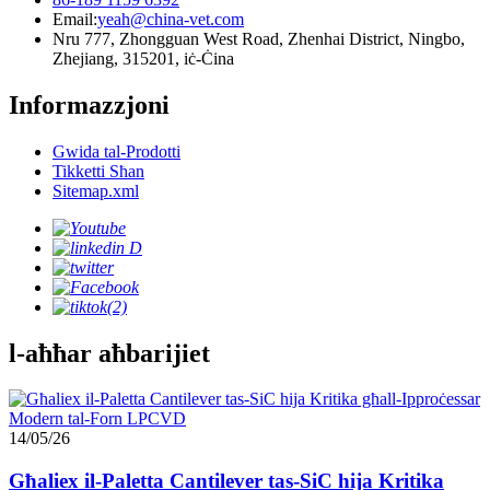
Email:
yeah@china-vet.com
Nru 777, Zhongguan West Road, Zhenhai District, Ningbo,
Zhejiang, 315201, iċ-Ċina
Informazzjoni
Gwida tal-Prodotti
Tikketti Sħan
Sitemap.xml
l-aħħar aħbarijiet
14/05/26
Għaliex il-Paletta Cantilever tas-SiC hija Kritika