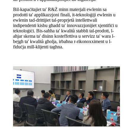
Bil-kapaċitajiet ta' R&Ż minn materjali ewlenin sa
prodotti ta' applikazzjoni finali, it-teknoloġiji ewlenin u
ewlenin tad-drittijiet tal-proprjetà intellettwali
indipendenti kisbu għadd ta' innovazzjonijiet xjentifiċi u
teknoloġiċi. Bis-saħħa ta' kwalità stabbli tal-prodott, l-
aħjar skema ta' disinn kosteffettiva u servizz ta' wara l-
bejgħ ta' kwalità għolja, irbaħna r-rikonoxximent u l-
fiduċja mill-klijenti tagħna.