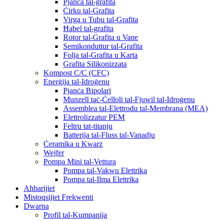
Pjanċa tal-grafita
Ċirku tal-Grafita
Virga u Tubu tal-Grafita
Ħabel tal-grafita
Rotor tal-Grafita u Vane
Semikonduttur tal-Grafita
Folja tal-Grafita u Karta
Grafita Silikonizzata
Kompost C/C (CFC)
Enerġija tal-Idroġenu
Pjanċa Bipolari
Munzell taċ-Ċelloli tal-Fjuwil tal-Idroġenu
Assemblea tal-Elettrodu tal-Membrana (MEA)
Elettrolizzatur PEM
Feltru tat-titanju
Batterija tal-Fluss tal-Vanadju
Ċeramika u Kwarz
Wejfer
Pompa Mini tal-Vettura
Pompa tal-Vakwu Elettrika
Pompa tal-Ilma Elettrika
Aħbarijiet
Mistoqsijiet Frekwenti
Dwarna
Profil tal-Kumpanija