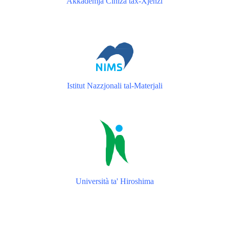
Akkademja Ċiniża tax-Xjenzi
Istitut Nazzjonali tal-Materjali
Università ta' Hiroshima