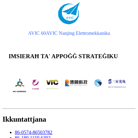
AVIC 60
AVIC Nanjing Elettromekkanika
IMSIERAĦ TA' APPOĠĠ STRATEĠIKU
Ikkuntattjana
86-0574-86503782
86-189 1159 6392