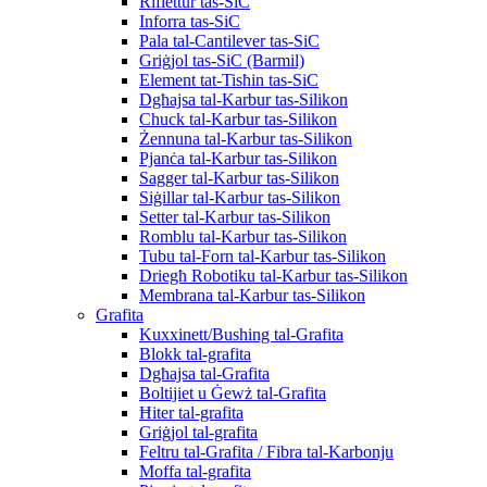
Riflettur tas-SiC
Inforra tas-SiC
Pala tal-Cantilever tas-SiC
Griġjol tas-SiC (Barmil)
Element tat-Tisħin tas-SiC
Dgħajsa tal-Karbur tas-Silikon
Chuck tal-Karbur tas-Silikon
Żennuna tal-Karbur tas-Silikon
Pjanċa tal-Karbur tas-Silikon
Sagger tal-Karbur tas-Silikon
Siġillar tal-Karbur tas-Silikon
Setter tal-Karbur tas-Silikon
Romblu tal-Karbur tas-Silikon
Tubu tal-Forn tal-Karbur tas-Silikon
Driegħ Robotiku tal-Karbur tas-Silikon
Membrana tal-Karbur tas-Silikon
Grafita
Kuxxinett/Bushing tal-Grafita
Blokk tal-grafita
Dgħajsa tal-Grafita
Boltijiet u Ġewż tal-Grafita
Ħiter tal-grafita
Griġjol tal-grafita
Feltru tal-Grafita / Fibra tal-Karbonju
Moffa tal-grafita