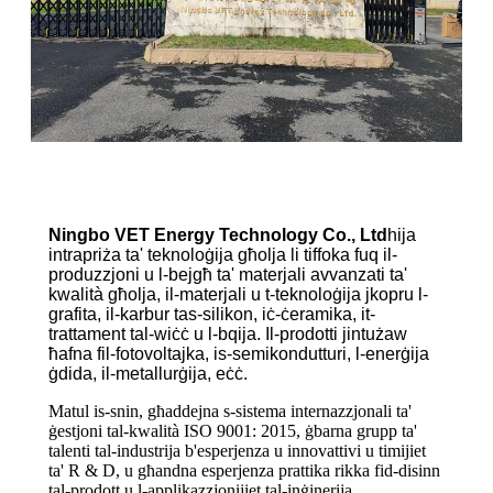
Ningbo VET Energy Technology Co., Ltd
hija
intrapriża ta' teknoloġija għolja li tiffoka fuq il-
produzzjoni u l-bejgħ ta' materjali avvanzati ta'
kwalità għolja, il-materjali u t-teknoloġija jkopru l-
grafita, il-karbur tas-silikon, iċ-ċeramika, it-
trattament tal-wiċċ u l-bqija. Il-prodotti jintużaw
ħafna fil-fotovoltajka, is-semikondutturi, l-enerġija
ġdida, il-metallurġija, eċċ.
Matul is-snin, għaddejna s-sistema internazzjonali ta'
ġestjoni tal-kwalità ISO 9001: 2015, ġbarna grupp ta'
talenti tal-industrija b'esperjenza u innovattivi u timijiet
ta' R & D, u għandna esperjenza prattika rikka fid-disinn
tal-prodott u l-applikazzjonijiet tal-inġinerija.