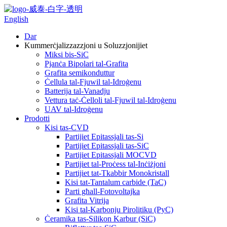
English
Dar
Kummerċjalizzazzjoni u Soluzzjonijiet
Miksi bis-SiC
Pjanċa Bipolari tal-Grafita
Grafita semikonduttur
Ċellula tal-Fjuwil tal-Idroġenu
Batterija tal-Vanadju
Vettura taċ-Ċelloli tal-Fjuwil tal-Idroġenu
UAV tal-Idroġenu
Prodotti
Kisi tas-CVD
Partijiet Epitassjali tas-Si
Partijiet Epitassjali tas-SiC
Partijiet Epitassjali MOCVD
Partijiet tal-Proċess tal-Inċiżjoni
Partijiet tat-Tkabbir Monokristall
Kisi tat-Tantalum carbide (TaC)
Parti għall-Fotovoltajka
Grafita Vitrija
Kisi tal-Karbonju Pirolitiku (PyC)
Ċeramika tas-Silikon Karbur (SiC)