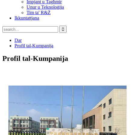
Impjant u Tagħmir
Unur u Teknoloġija
Tim ta' R&Ż
Ikkuntattjana
Dar
Profil tal-Kumpanija
Profil tal-Kumpanija