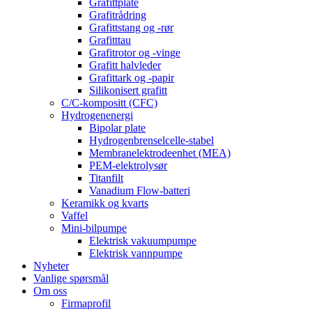
Grafittplate
Grafitrådring
Grafittstang og -rør
Grafitttau
Grafitrotor og -vinge
Grafitt halvleder
Grafittark og -papir
Silikonisert grafitt
C/C-kompositt (CFC)
Hydrogenenergi
Bipolar plate
Hydrogenbrenselcelle-stabel
Membranelektrodeenhet (MEA)
PEM-elektrolysør
Titanfilt
Vanadium Flow-batteri
Keramikk og kvarts
Vaffel
Mini-bilpumpe
Elektrisk vakuumpumpe
Elektrisk vannpumpe
Nyheter
Vanlige spørsmål
Om oss
Firmaprofil