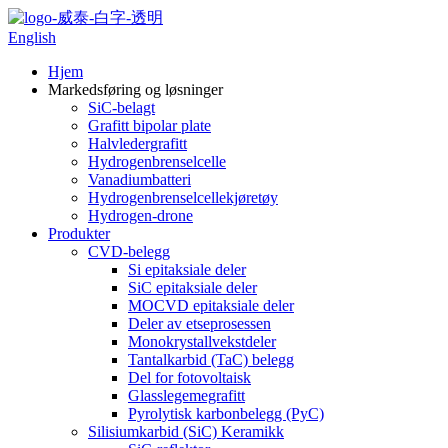
English
Hjem
Markedsføring og løsninger
SiC-belagt
Grafitt bipolar plate
Halvledergrafitt
Hydrogenbrenselcelle
Vanadiumbatteri
Hydrogenbrenselcellekjøretøy
Hydrogen-drone
Produkter
CVD-belegg
Si epitaksiale deler
SiC epitaksiale deler
MOCVD epitaksiale deler
Deler av etseprosessen
Monokrystallvekstdeler
Tantalkarbid (TaC) belegg
Del for fotovoltaisk
Glasslegemegrafitt
Pyrolytisk karbonbelegg (PyC)
Silisiumkarbid (SiC) Keramikk