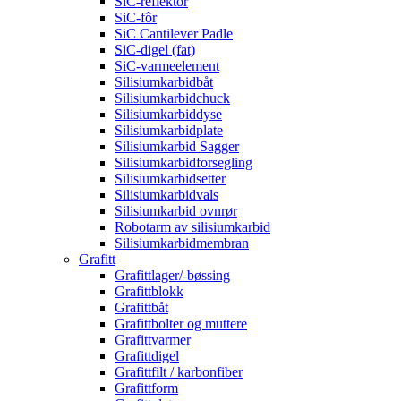
SiC-reflektor
SiC-fôr
SiC Cantilever Padle
SiC-digel (fat)
SiC-varmeelement
Silisiumkarbidbåt
Silisiumkarbidchuck
Silisiumkarbiddyse
Silisiumkarbidplate
Silisiumkarbid Sagger
Silisiumkarbidforsegling
Silisiumkarbidsetter
Silisiumkarbidvals
Silisiumkarbid ovnrør
Robotarm av silisiumkarbid
Silisiumkarbidmembran
Grafitt
Grafittlager/-bøssing
Grafittblokk
Grafittbåt
Grafittbolter og muttere
Grafittvarmer
Grafittdigel
Grafittfilt / karbonfiber
Grafittform