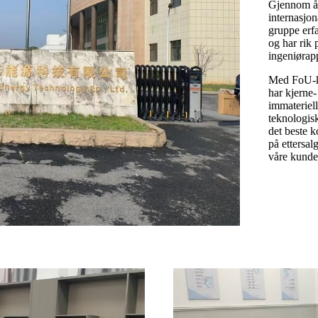
Gjennom år
internasjon
gruppe erf
og har rik 
ingeniørapp
Med FoU-kap
har kjerne
immateriell
teknologisk
det beste k
på ettersal
våre kunde