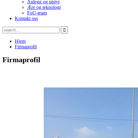
Anlegg og utstyr
Ære og teknologi
FoU-team
Kontakt oss
Hjem
Firmaprofil
Firmaprofil