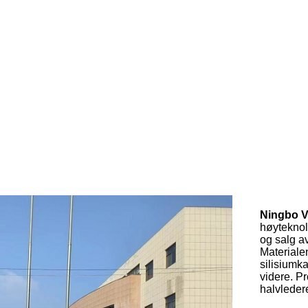
Ningbo V
høyteknol
og salg av
Materialen
silisiumk
videre. P
halvledere