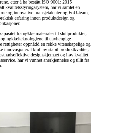
ene, etter å ha bestått ISO 9001: 2015
alt kvalitetsstyringssystem, har vi samlet en
arne og innovative bransjetalenter og FoU-team,
praktisk erfaring innen produktdesign og
likasjoner.
asitet fra nøkkelmaterialer til sluttprodukter,
- og nøkkelteknologiene til uavhengige
e rettigheter oppnådd en rekke vitenskapelige og
e innovasjoner. I kraft av stabil produktkvalitet,
ostnadseffektive designskjemaet og høy kvalitet
gsservice, har vi vunnet anerkjennelse og tillit fra
r.