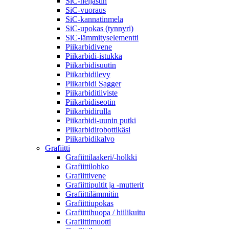
SiC-heijastin
SiC-vuoraus
SiC-kannatinmela
SiC-upokas (tynnyri)
SiC-lämmityselementti
Piikarbidivene
Piikarbidi-istukka
Piikarbidisuutin
Piikarbidilevy
Piikarbidi Sagger
Piikarbiditiiviste
Piikarbidiseotin
Piikarbidirulla
Piikarbidi-uunin putki
Piikarbidirobottikäsi
Piikarbidikalvo
Grafiitti
Grafiittilaakeri/-holkki
Grafiittilohko
Grafiittivene
Grafiittipultit ja -mutterit
Grafiittilämmitin
Grafiittiupokas
Grafiittihuopa / hiilikuitu
Grafiittimuotti