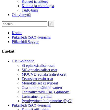
Koneet ja laitteet
Kunnia ja teknologia
T&K-tiimi
Ota yhteyttä
Kotiin
Piikarbidi (SiC) -keraami
Piikarbidi Sagger
Luokat
CVD-pinnoite
Si-epitaksiaaliset osat
SiC-epitaksiaaliset osat
MOCVD-epitaksiaaliset osat
Etsausprosessin osat
Monokiteiset kasvuosat
Osa aurinkosähköä varten
Tantaalikarbidi (TaC) -pinnoite
Lasimainen grafiitti
Pyrolyyttinen hiilipinnoite (PyC)
Piikarbidi (SiC) -keraami
Kiinteä piikarbidi