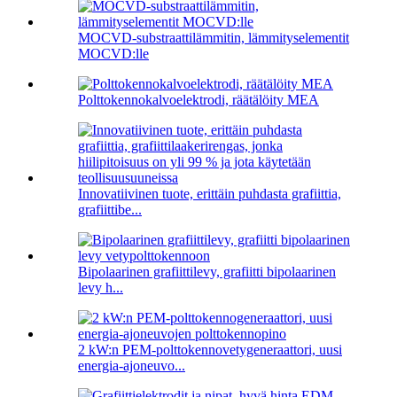
MOCVD-substraattilämmitin, lämmityselementit
MOCVD:lle
Polttokennokalvoelektrodi, räätälöity MEA
Innovatiivinen tuote, erittäin puhdasta grafiittia,
grafiittibe...
Bipolaarinen grafiittilevy, grafiitti bipolaarinen
levy h...
2 kW:n PEM-polttokennovetygeneraattori, uusi
energia-ajoneuvo...