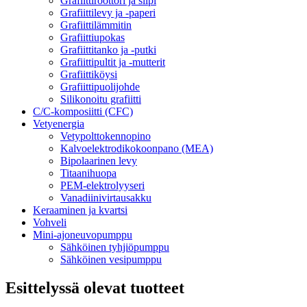
Grafiittiroottori ja siipi
Grafiittilevy ja -paperi
Grafiittilämmitin
Grafiittiupokas
Grafiittitanko ja -putki
Grafiittipultit ja -mutterit
Grafiittiköysi
Grafiittipuolijohde
Silikonoitu grafiitti
C/C-komposiitti (CFC)
Vetyenergia
Vetypolttokennopino
Kalvoelektrodikokoonpano (MEA)
Bipolaarinen levy
Titaanihuopa
PEM-elektrolyyseri
Vanadiinivirtausakku
Keraaminen ja kvartsi
Vohveli
Mini-ajoneuvopumppu
Sähköinen tyhjiöpumppu
Sähköinen vesipumppu
Esittelyssä olevat tuotteet