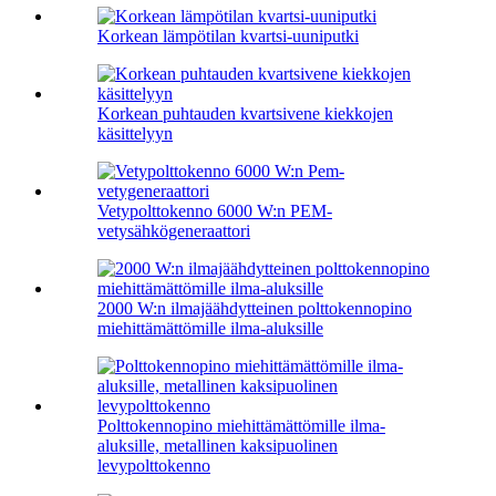
Korkean lämpötilan kvartsi-uuniputki
Korkean puhtauden kvartsivene kiekkojen
käsittelyyn
Vetypolttokenno 6000 W:n PEM-
vetysähkögeneraattori
2000 W:n ilmajäähdytteinen polttokennopino
miehittämättömille ilma-aluksille
Polttokennopino miehittämättömille ilma-
aluksille, metallinen kaksipuolinen
levypolttokenno