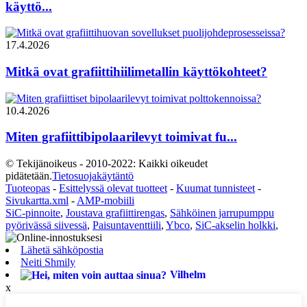
käyttö...
17.4.2026
Mitkä ovat grafiittihiilimetallin käyttökohteet?
10.4.2026
Miten grafiittibipolaarilevyt toimivat fu...
© Tekijänoikeus - 2010-2022: Kaikki oikeudet
pidätetään.
Tietosuojakäytäntö
Tuoteopas
-
Esittelyssä olevat tuotteet
-
Kuumat tunnisteet
-
Sivukartta.xml
-
AMP-mobiili
SiC-pinnoite
,
Joustava grafiittirengas
,
Sähköinen jarrupumppu
pyörivässä siivessä
,
Paisuntaventtiili
,
Ybco
,
SiC-akselin holkki
,
Lähetä sähköpostia
Neiti Shmily
Vilhelm
x