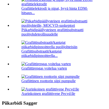
Grafiittielektrodi ja nipat, hyvä hinta EDM-
hitsaus...
Piikarbidipäällysteinen grafiittisubstraatti
puolijohdeteollisuudelle
Grafiittisubstraatit/kantajat
piikarbidipinnoitteella...
Grafiittirengas voitelua varten
Grafiittinen roottorin siipi pumpulle
Aurinkoinen grafiittivene Pecvd:lle
Piikarbidi Sagger