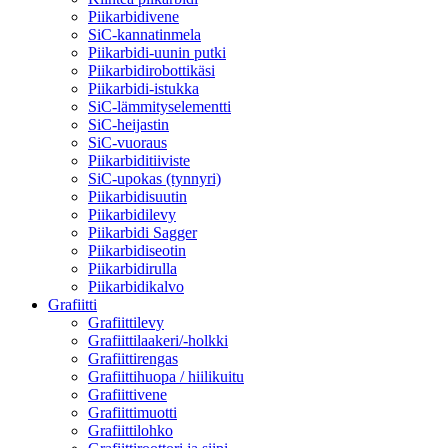
Piikarbidivene
SiC-kannatinmela
Piikarbidi-uunin putki
Piikarbidirobottikäsi
Piikarbidi-istukka
SiC-lämmityselementti
SiC-heijastin
SiC-vuoraus
Piikarbiditiiviste
SiC-upokas (tynnyri)
Piikarbidisuutin
Piikarbidilevy
Piikarbidi Sagger
Piikarbidiseotin
Piikarbidirulla
Piikarbidikalvo
Grafiitti
Grafiittilevy
Grafiittilaakeri/-holkki
Grafiittirengas
Grafiittihuopa / hiilikuitu
Grafiittivene
Grafiittimuotti
Grafiittilohko