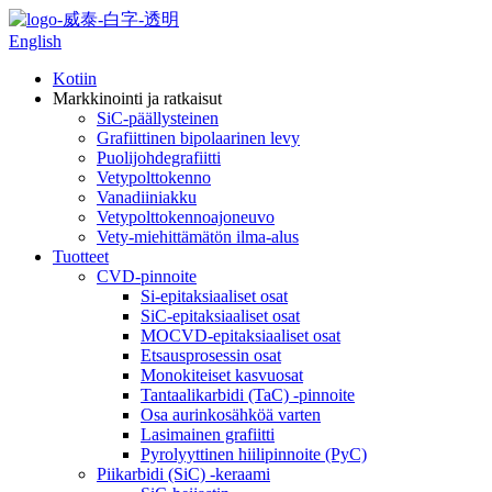
English
Kotiin
Markkinointi ja ratkaisut
SiC-päällysteinen
Grafiittinen bipolaarinen levy
Puolijohdegrafiitti
Vetypolttokenno
Vanadiiniakku
Vetypolttokennoajoneuvo
Vety-miehittämätön ilma-alus
Tuotteet
CVD-pinnoite
Si-epitaksiaaliset osat
SiC-epitaksiaaliset osat
MOCVD-epitaksiaaliset osat
Etsausprosessin osat
Monokiteiset kasvuosat
Tantaalikarbidi (TaC) -pinnoite
Osa aurinkosähköä varten
Lasimainen grafiitti
Pyrolyyttinen hiilipinnoite (PyC)
Piikarbidi (SiC) -keraami