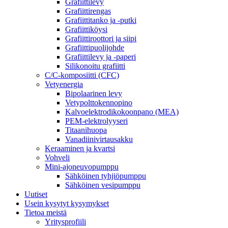
Grafiittilevy
Grafiittirengas
Grafiittitanko ja -putki
Grafiittiköysi
Grafiittiroottori ja siipi
Grafiittipuolijohde
Grafiittilevy ja -paperi
Silikonoitu grafiitti
C/C-komposiitti (CFC)
Vetyenergia
Bipolaarinen levy
Vetypolttokennopino
Kalvoelektrodikokoonpano (MEA)
PEM-elektrolyyseri
Titaanihuopa
Vanadiinivirtausakku
Keraaminen ja kvartsi
Vohveli
Mini-ajoneuvopumppu
Sähköinen tyhjiöpumppu
Sähköinen vesipumppu
Uutiset
Usein kysytyt kysymykset
Tietoa meistä
Yritysprofiili