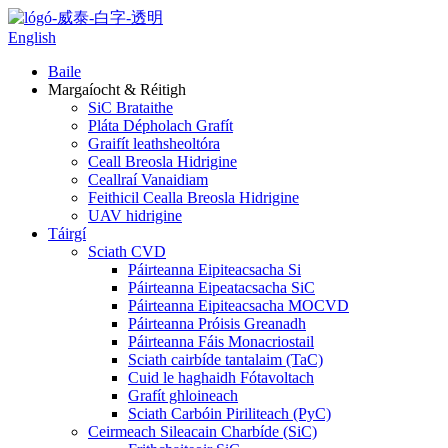
English
Baile
Margaíocht & Réitigh
SiC Brataithe
Pláta Dépholach Grafít
Graifít leathsheoltóra
Ceall Breosla Hidrigine
Ceallraí Vanaidiam
Feithicil Cealla Breosla Hidrigine
UAV hidrigine
Táirgí
Sciath CVD
Páirteanna Eipiteacsacha Si
Páirteanna Eipeatacsacha SiC
Páirteanna Eipiteacsacha MOCVD
Páirteanna Próisis Greanadh
Páirteanna Fáis Monacriostail
Sciath cairbíde tantalaim (TaC)
Cuid le haghaidh Fótavoltach
Grafít ghloineach
Sciath Carbóin Piriliteach (PyC)
Ceirmeach Sileacain Charbíde (SiC)