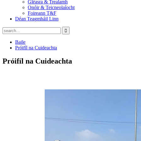
Gléasra & Trealamh
Onóir & Teicneolaíocht
Foireann T&F
Déan Teagmháil Linn
Baile
Próifíl na Cuideachta
Próifíl na Cuideachta