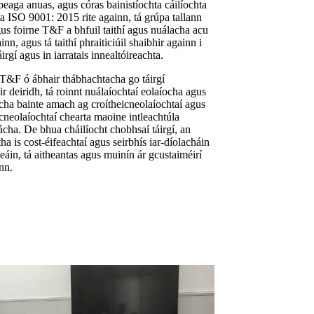
beaga anuas, agus córas bainistíochta cáilíochta
ta ISO 9001: 2015 rite againn, tá grúpa tallann
gus foirne T&F a bhfuil taithí agus nuálacha acu
inn, agus tá taithí phraiticiúil shaibhir againn i
irgí agus in iarratais innealtóireachta.
T&F ó ábhair thábhachtacha go táirgí
r deiridh, tá roinnt nuálaíochtaí eolaíocha agus
ocha bainte amach ag croítheicneolaíochtaí agus
cneolaíochtaí chearta maoine intleachtúla
cha. De bhua cháilíocht chobhsaí táirgí, an
ha is cost-éifeachtaí agus seirbhís iar-díolacháin
áin, tá aitheantas agus muinín ár gcustaiméirí
nn.