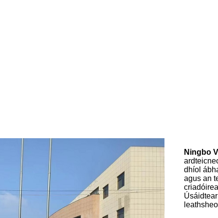
Ningbo V
ardteicneo
dhíol ábh
agus an te
criadóirea
Úsáidtear 
leathsheol