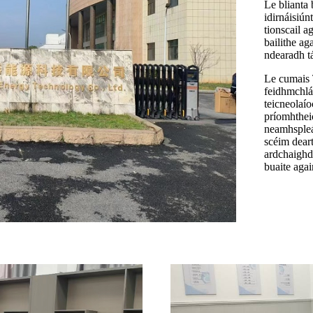
Le blianta 
idirnáisiún
tionscail a
bailithe aga
ndearadh tá
Le cumais 
feidhmchlái
teicneolaí
príomhthei
neamhspleá
scéim deart
ardchaighde
buaite agai