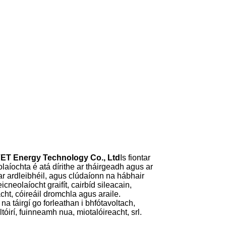
ET Energy Technology Co., Ltd
Is fiontar
laíochta é atá dírithe ar tháirgeadh agus ar
ar ardleibhéil, agus clúdaíonn na hábhair
icneolaíocht graifít, cairbíd sileacain,
cht, cóireáil dromchla agus araile.
na táirgí go forleathan i bhfótavoltach,
tóirí, fuinneamh nua, miotalóireacht, srl.