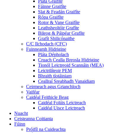
Pláta Graifíte
Fáinne Graifíte
Slat & Feadán Graifíte
Rópa Graifíte
Rotor & Vane Graifíte
Leathsheoltóir Grafíte
Bileog & Páipéar Grafíte
Grafít Shilicónaithe
C/C Ilchodach (CFC)
Fuinneamh Hidrigine
Pláta Dépholach
Cruach Cealla Breosla Hidrigine
Tionól Leictreoid Scannáin (MEA)
Leictrilíteoir PEM
Bhraith tíotáiniam
Ceallraí Sreabhadh Vanaidiam
Ceirmeach agus Grianchloch
Vaiféar
Caidéal Feithicle Beag
Caidéal Folúis Leictreach
Caidéal Uisce Leictreach
Nuacht
Ceisteanna Coitianta
Fúinn
Próifíl na Cuideachta