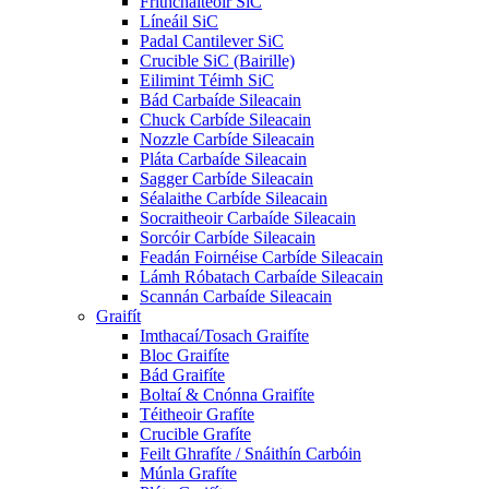
Frithchaiteoir SiC
Líneáil SiC
Padal Cantilever SiC
Crucible SiC (Bairille)
Eilimint Téimh SiC
Bád Carbaíde Sileacain
Chuck Carbíde Sileacain
Nozzle Carbíde Sileacain
Pláta Carbaíde Sileacain
Sagger Carbíde Sileacain
Séalaithe Carbíde Sileacain
Socraitheoir Carbaíde Sileacain
Sorcóir Carbíde Sileacain
Feadán Foirnéise Carbíde Sileacain
Lámh Róbatach Carbaíde Sileacain
Scannán Carbaíde Sileacain
Graifít
Imthacaí/Tosach Graifíte
Bloc Graifíte
Bád Graifíte
Boltaí & Cnónna Graifíte
Téitheoir Grafíte
Crucible Grafíte
Feilt Ghrafíte / Snáithín Carbóin
Múnla Grafíte