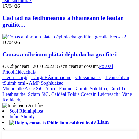
17/04/26
Cad iad na feidhmeanna a bhaineann le feadán
graifíte...
10/04/26
Conas a oibríonn plátaí dépholacha graifíte i...
© Cóipcheart - 2010-2022: Gach ceart ar cosaint.
Polasaí
Príobháideachais
Treoir Táirgí
-
Táirgí Réadmhaoine
-
Clibeanna Te
-
Léarscáil an
tSuímh.xml
-
AMP Soghluaiste
Muinchille Aisle SiC
,
Ybco
,
Fáinne Graifíte Solúbtha
,
Comhla
Leathnaithe
,
Sciath SiC
,
Caidéal Folúis Coscáin Leictreach i Vane
Rothlach
,
Seol Ríomhphost
Iníon Shmily
Liam
x