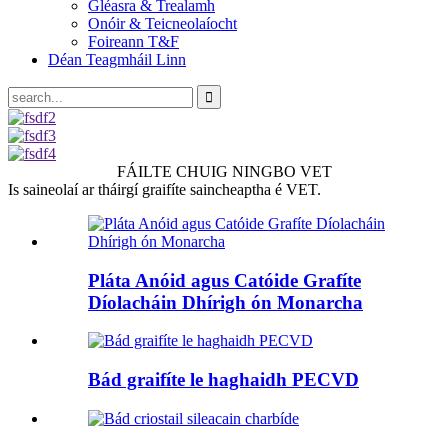
Gléasra & Trealamh
Onóir & Teicneolaíocht
Foireann T&F
Déan Teagmháil Linn
FÁILTE CHUIG NINGBO VET
Is saineolaí ar tháirgí graifíte saincheaptha é VET.
Pláta Anóid agus Catóide Grafíte
Díolacháin Dhírigh ón Monarcha
Bád graifíte le haghaidh PECVD