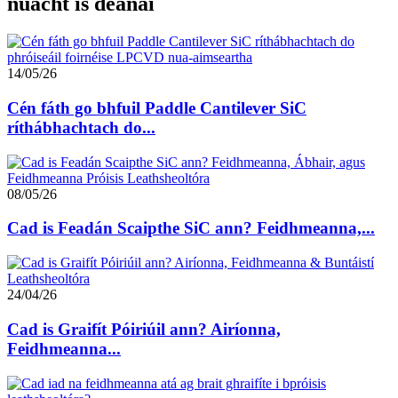
nuacht is déanaí
14/05/26
Cén fáth go bhfuil Paddle Cantilever SiC
ríthábhachtach do...
08/05/26
Cad is Feadán Scaipthe SiC ann? Feidhmeanna,...
24/04/26
Cad is Graifít Póiriúil ann? Airíonna,
Feidhmeanna...