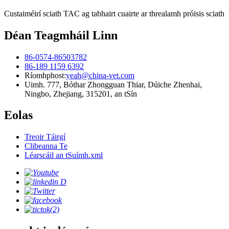
Custaiméirí sciath TAC ag tabhairt cuairte ar threalamh próisis sciath
Déan Teagmháil Linn
86-0574-86503782
86-189 1159 6392
Ríomhphost:
yeah@china-vet.com
Uimh. 777, Bóthar Zhongguan Thiar, Dúiche Zhenhai,
Ningbo, Zhejiang, 315201, an tSín
Eolas
Treoir Táirgí
Clibeanna Te
Léarscáil an tSuímh.xml