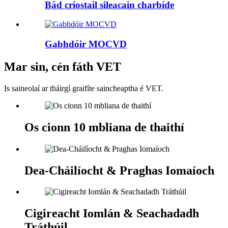
Bád criostail sileacain charbíde
Gabhdóir MOCVD
Mar sin, cén fáth VET
Is saineolaí ar tháirgí graifíte saincheaptha é VET.
Os cionn 10 mbliana de thaithí
Dea-Cháilíocht & Praghas Iomaíoch
Cigireacht Iomlán & Seachadadh
Tráthúil