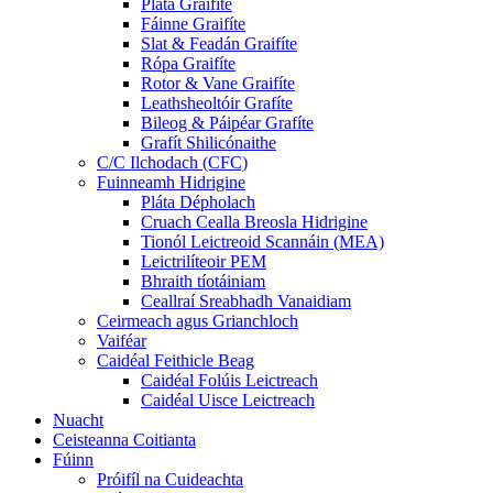
Pláta Graifíte
Fáinne Graifíte
Slat & Feadán Graifíte
Rópa Graifíte
Rotor & Vane Graifíte
Leathsheoltóir Grafíte
Bileog & Páipéar Grafíte
Grafít Shilicónaithe
C/C Ilchodach (CFC)
Fuinneamh Hidrigine
Pláta Dépholach
Cruach Cealla Breosla Hidrigine
Tionól Leictreoid Scannáin (MEA)
Leictrilíteoir PEM
Bhraith tíotáiniam
Ceallraí Sreabhadh Vanaidiam
Ceirmeach agus Grianchloch
Vaiféar
Caidéal Feithicle Beag
Caidéal Folúis Leictreach
Caidéal Uisce Leictreach
Nuacht
Ceisteanna Coitianta
Fúinn
Próifíl na Cuideachta