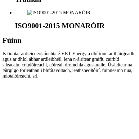
ISO9001-2015 MONARÓIR
Fúinn
Is fiontar ardteicneolaíochta é VET Energy a dhíríonn ar tháirgeadh
agus ar dhíol ábhar ardleibhéil, lena n-áirítear graifít, cairbíd
sileacain, criadóireacht, cóireáil dromchla agus araile. Úsáidtear na
táirgí go forleathan i bhfótavoltach, leathsheoltóirí, fuinneamh nua,
miotalóireacht, srl.