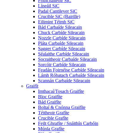
Frithchaiteoir SiC
Líneáil SiC
Padal Cantilever SiC
Crucible SiC (Bairille)
Eilimint Téimh SiC
Bád Carbaíde Sileacain
Chuck Carbíde Sileacain
Nozzle Carbíde Sileacain
Pláta Carbaíde Sileacain
Sagger Carbíde Sileacain
Séalaithe Carbíde Sileacain
Socraitheoir Carbaíde Sileacain
Sorcóir Carbíde Sileacain
Feadán Foirnéise Carbíde Sileacain
Lámh Róbatach Carbaíde Sileacain
Scannán Carbaíde Sileacain
Graifít
Imthacaí/Tosach Graifíte
Bloc Graifíte
Bád Graifíte
Boltaí & Cnónna Graifíte
Téitheoir Grafíte
Crucible Grafíte
Feilt Ghrafíte / Snáithín Carbóin
Múnla Grafíte