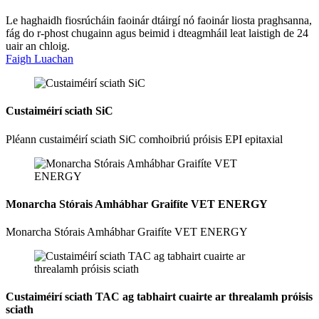
Le haghaidh fiosrúcháin faoinár dtáirgí nó faoinár liosta praghsanna,
fág do r-phost chugainn agus beimid i dteagmháil leat laistigh de 24
uair an chloig.
Faigh Luachan
Custaiméirí sciath SiC
Pléann custaiméirí sciath SiC comhoibriú próisis EPI epitaxial
Monarcha Stórais Amhábhar Graifíte VET ENERGY
Monarcha Stórais Amhábhar Graifíte VET ENERGY
Custaiméirí sciath TAC ag tabhairt cuairte ar threalamh próisis
sciath