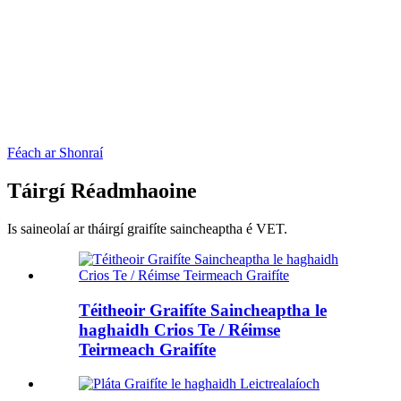
Féach ar Shonraí
Táirgí Réadmhaoine
Is saineolaí ar tháirgí graifíte saincheaptha é VET.
Téitheoir Graifíte Saincheaptha le
haghaidh Crios Te / Réimse
Teirmeach Graifíte