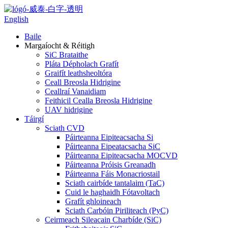
English
Baile
Margaíocht & Réitigh
SiC Brataithe
Pláta Dépholach Grafít
Graifít leathsheoltóra
Ceall Breosla Hidrigine
Ceallraí Vanaidiam
Feithicil Cealla Breosla Hidrigine
UAV hidrigine
Táirgí
Sciath CVD
Páirteanna Eipiteacsacha Si
Páirteanna Eipeatacsacha SiC
Páirteanna Eipiteacsacha MOCVD
Páirteanna Próisis Greanadh
Páirteanna Fáis Monacriostail
Sciath cairbíde tantalaim (TaC)
Cuid le haghaidh Fótavoltach
Grafít ghloineach
Sciath Carbóin Piriliteach (PyC)
Ceirmeach Sileacain Charbíde (SiC)