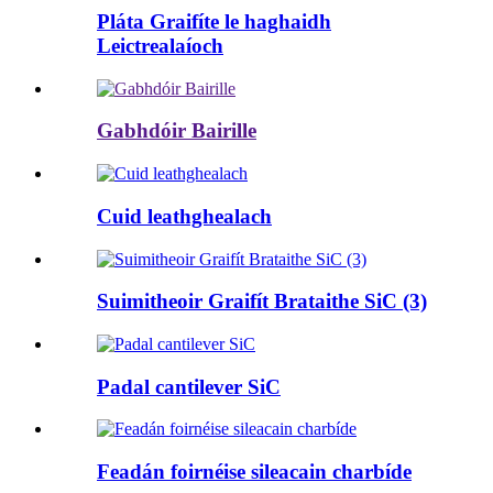
Pláta Graifíte le haghaidh
Leictrealaíoch
Gabhdóir Bairille
Cuid leathghealach
Suimitheoir Graifít Brataithe SiC (3)
Padal cantilever SiC
Feadán foirnéise sileacain charbíde