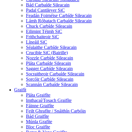
Bád Carbaíde Sileacain
Padal Cantilever SiC
Feadán Foirnéise Carbíde Sileacain
Lámh Róbatach Carbaíde Sileacain
Chuck Carbíde Sileacain
Eilimint Téimh SiC
Frithchaiteoir SiC
Líneáil SiC
Séalaithe Carbíde Sileacain
Crucible SiC (Bairille)
Nozzle Carbíde Sileacain
Pláta Carbaíde Sileacain
Sagger Carbíde Sileacain
Socraitheoir Carbaíde Sileacain
Sorcóir Carbíde Sileacain
Scannán Carbaíde Sileacain
Graifít
Pláta Graifíte
Imthacaí/Tosach Graifíte
Fáinne Graifíte
Feilt Ghrafíte / Snáithín Carbóin
Bád Graifíte
Múnla Grafíte
Bloc Graifíte