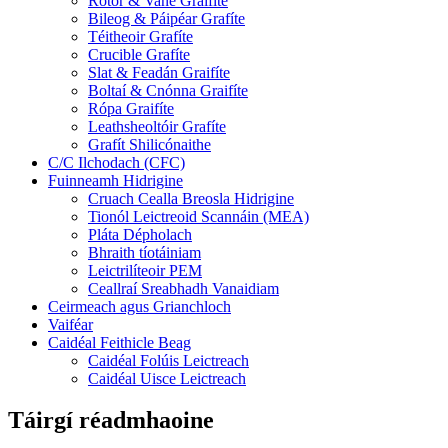
Rotor & Vane Graifíte
Bileog & Páipéar Grafíte
Téitheoir Grafíte
Crucible Grafíte
Slat & Feadán Graifíte
Boltaí & Cnónna Graifíte
Rópa Graifíte
Leathsheoltóir Grafíte
Grafít Shilicónaithe
C/C Ilchodach (CFC)
Fuinneamh Hidrigine
Cruach Cealla Breosla Hidrigine
Tionól Leictreoid Scannáin (MEA)
Pláta Dépholach
Bhraith tíotáiniam
Leictrilíteoir PEM
Ceallraí Sreabhadh Vanaidiam
Ceirmeach agus Grianchloch
Vaiféar
Caidéal Feithicle Beag
Caidéal Folúis Leictreach
Caidéal Uisce Leictreach
Táirgí réadmhaoine