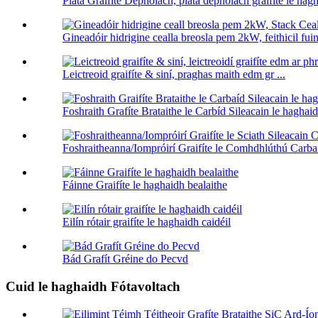
Pláta Graifíte Dépholach, pláta dépholach graifíte le hagh
Gineadóir hidrigine cealla breosla pem 2kW, feithicil fui
Leictreoid graifíte & siní, praghas maith edm gr ...
Foshraith Grafíte Brataithe le Carbíd Sileacain le haghaid
Foshraitheanna/Iompróirí Graifíte le Comhdhlúthú Carbaí
Fáinne Graifíte le haghaidh bealaithe
Eilín rótair graifíte le haghaidh caidéil
Bád Grafít Gréine do Pecvd
Cuid le haghaidh Fótavoltach