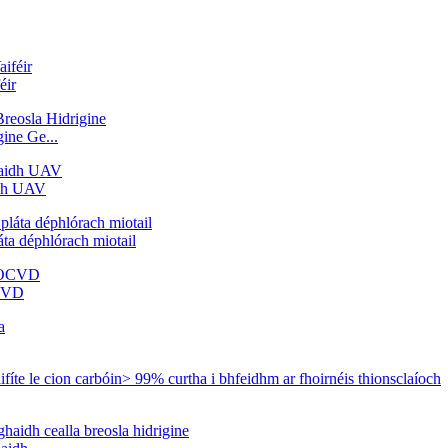
éir
ine Ge...
idh UAV
áta déphlórach miotail
OCVD