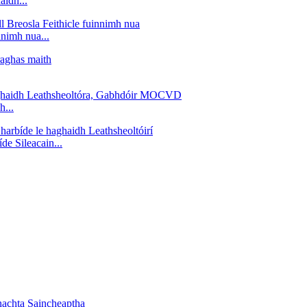
aidh...
nnimh nua...
h...
de Sileacain...