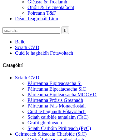
Gléasra & Trealamh
Onóir & Teicneolaíocht
Foireann T&F
Déan Teagmháil Linn
Baile
Sciath CVD
Cuid le haghaidh Fótavoltach
Catagóirí
Sciath CVD
Páirteanna Eipiteacsacha Si
Páirteanna Eipeatacsacha SiC
Páirteanna Eipiteacsacha MOCVD
Páirteanna Próisis Greanadh
Páirteanna Fáis Monacriostail
Cuid le haghaidh Fótavoltach
Sciath cairbíde tantalaim (TaC)
Grafít ghloineach
Sciath Carbóin Piriliteach (PyC)
Ceirmeach Sileacain Charbíde (SiC)
Carbaíd Sileacain Sholadach