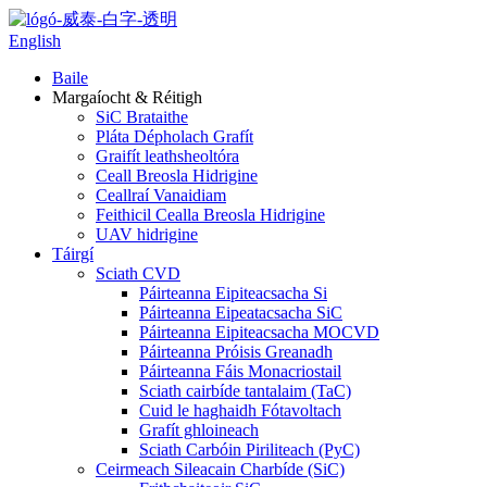
English
Baile
Margaíocht & Réitigh
SiC Brataithe
Pláta Dépholach Grafít
Graifít leathsheoltóra
Ceall Breosla Hidrigine
Ceallraí Vanaidiam
Feithicil Cealla Breosla Hidrigine
UAV hidrigine
Táirgí
Sciath CVD
Páirteanna Eipiteacsacha Si
Páirteanna Eipeatacsacha SiC
Páirteanna Eipiteacsacha MOCVD
Páirteanna Próisis Greanadh
Páirteanna Fáis Monacriostail
Sciath cairbíde tantalaim (TaC)
Cuid le haghaidh Fótavoltach
Grafít ghloineach
Sciath Carbóin Piriliteach (PyC)
Ceirmeach Sileacain Charbíde (SiC)