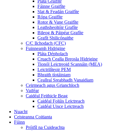
Pláta Graifíte
Fáinne Graifíte
Slat & Feadán Graifíte
Rópa Graifíte
Rotor & Vane Graifíte
Leathsheoltóir Grafíte
Bileog & Páipéar Grafíte
Grafít Shilicónaithe
C/C Ilchodach (CFC)
Fuinneamh Hidrigine
Pláta Dépholach
Cruach Cealla Breosla Hidrigine
Tionól Leictreoid Scannáin (MEA)
Leictrilíteoir PEM
Bhraith tíotáiniam
Ceallraí Sreabhadh Vanaidiam
Ceirmeach agus Grianchloch
Vaiféar
Caidéal Feithicle Beag
Caidéal Folúis Leictreach
Caidéal Uisce Leictreach
Nuacht
Ceisteanna Coitianta
Fúinn
Próifíl na Cuideachta