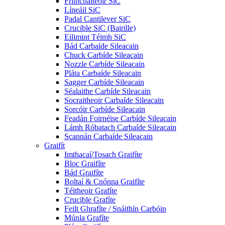
Frithchaiteoir SiC
Líneáil SiC
Padal Cantilever SiC
Crucible SiC (Bairille)
Eilimint Téimh SiC
Bád Carbaíde Sileacain
Chuck Carbíde Sileacain
Nozzle Carbíde Sileacain
Pláta Carbaíde Sileacain
Sagger Carbíde Sileacain
Séalaithe Carbíde Sileacain
Socraitheoir Carbaíde Sileacain
Sorcóir Carbíde Sileacain
Feadán Foirnéise Carbíde Sileacain
Lámh Róbatach Carbaíde Sileacain
Scannán Carbaíde Sileacain
Graifít
Imthacaí/Tosach Graifíte
Bloc Graifíte
Bád Graifíte
Boltaí & Cnónna Graifíte
Téitheoir Grafíte
Crucible Grafíte
Feilt Ghrafíte / Snáithín Carbóin
Múnla Grafíte