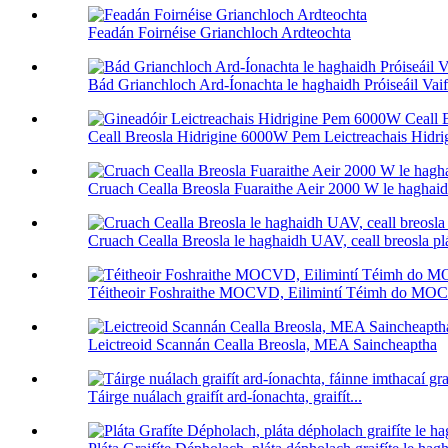
Feadán Foirnéise Grianchloch Ardteochta
Bád Grianchloch Ard-Íonachta le haghaidh Próiseáil Vaif
Ceall Breosla Hidrigine 6000W Pem Leictreachais Hidrig
Cruach Cealla Breosla Fuaraithe Aeir 2000 W le hagha
Cruach Cealla Breosla le haghaidh UAV, ceall breosla pl
Téitheoir Foshraithe MOCVD, Eilimintí Téimh do M
Leictreoid Scannán Cealla Breosla, MEA Saincheaptha
Táirge nuálach graifít ard-íonachta, graifít...