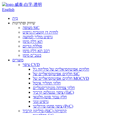
English
בַּיִת
שיווק ופתרונות
מצופה SiC
לוחית דו קוטבית גרפיט
גרפיט מוליך למחצה
תא דלק מימן
סוללת ונדיום
רכב תא דלק מימן
כטב"ם מימן
מוצרים
ציפוי CVD
חלקים אפיטקסיאליים של סיליקה ג'ל
חלקים אפיטקסיאליים של SiC
חלקים אפיטקסיאליים של MOCVD
חלקי תהליך איכול
חלקי צמיחה מונוקריסטליים
ציפוי טנטלום קרביד (TaC)
חלק עבור פוטו-וולטאי
גרפיט זגוגי
ציפוי פחמן פירוליטי (PyC)
סיליקון קרביד (SiC) קרמיקה