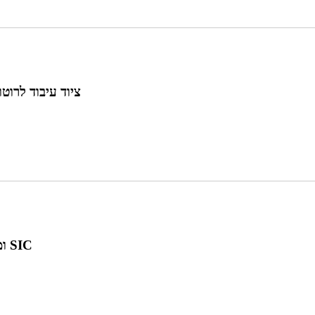
ציוד עיבוד לרוט
נשאי גרפיט מצופים SiC ומוצרים מצופים SIC