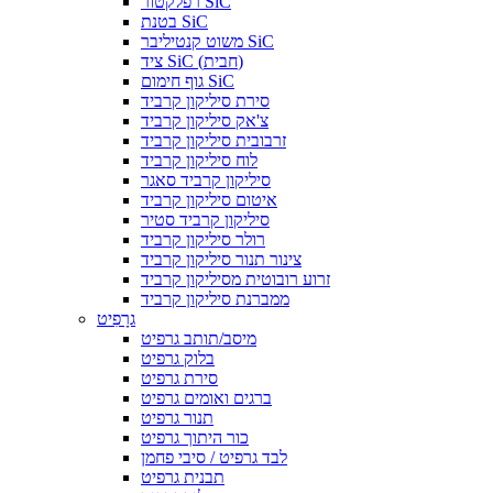
רפלקטור SiC
בטנת SiC
משוט קנטיליבר SiC
ציד SiC (חבית)
גוף חימום SiC
סירת סיליקון קרביד
צ'אק סיליקון קרביד
זרבובית סיליקון קרביד
לוח סיליקון קרביד
סיליקון קרביד סאגר
איטום סיליקון קרביד
סיליקון קרביד סטיר
רולר סיליקון קרביד
צינור תנור סיליקון קרביד
זרוע רובוטית מסיליקון קרביד
ממברנת סיליקון קרביד
גרָפִיט
מיסב/תותב גרפיט
בלוק גרפיט
סירת גרפיט
ברגים ואומים גרפיט
תנור גרפיט
כור היתוך גרפיט
לבד גרפיט / סיבי פחמן
תבנית גרפיט