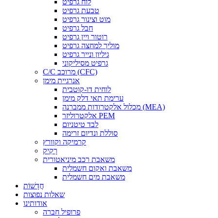
לוח גרפיט
טבעת גרפיט
מוט וצינור גרפיט
חבל גרפיט
רוטור ויין גרפיט
מוליך למחצה גרפיט
גיליון ונייר גרפיט
גרפיט מסיליקוני
C/C מרוכב (CFC)
אנרגיית מימן
לוחית דו-קוטבית
ערימת תאי דלק מימן
מכלול אלקטרודות ממברנה (MEA)
אלקטרוליזר PEM
לבד טיטניום
סוללת ונדיום זרימה
קרמיקה וקוורץ
רָקִיק
משאבת רכב מיניאטורית
משאבת ואקום חשמלית
משאבת מים חשמלית
חֲדָשׁוֹת
שאלות נפוצות
אודותינו
פרופיל חברה