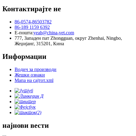
Контактирајте не
86-0574-86503782
86-189 1159 6392
Е-пошта:
yeah@china-vet.com
777, Западен пат Zhongguan, округ Zhenhai, Ningbo,
Жеџијанг, 315201, Кина
Информации
Водич за производи
Жешки ознаки
Мапа на сајтот.xml
најнови вести