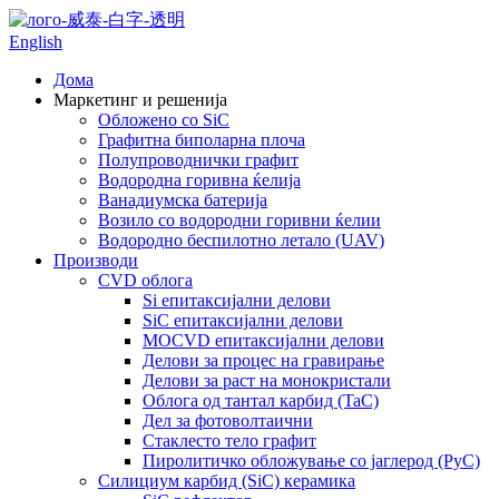
English
Дома
Маркетинг и решенија
Обложено со SiC
Графитна биполарна плоча
Полупроводнички графит
Водородна горивна ќелија
Ванадиумска батерија
Возило со водородни горивни ќелии
Водородно беспилотно летало (UAV)
Производи
CVD облога
Si епитаксијални делови
SiC епитаксијални делови
MOCVD епитаксијални делови
Делови за процес на гравирање
Делови за раст на монокристали
Облога од тантал карбид (TaC)
Дел за фотоволтаични
Стаклесто тело графит
Пиролитичко обложување со јаглерод (PyC)
Силициум карбид (SiC) керамика