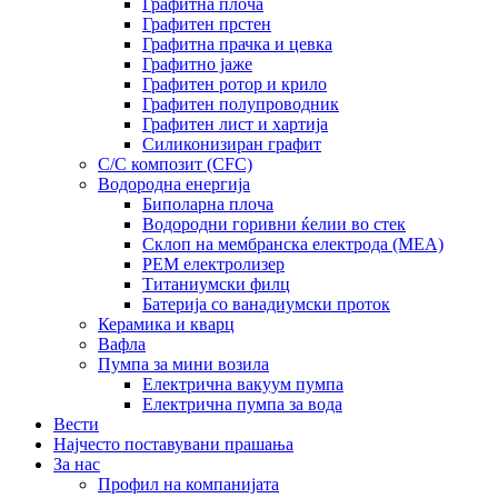
Графитна плоча
Графитен прстен
Графитна прачка и цевка
Графитно јаже
Графитен ротор и крило
Графитен полупроводник
Графитен лист и хартија
Силиконизиран графит
C/C композит (CFC)
Водородна енергија
Биполарна плоча
Водородни горивни ќелии во стек
Склоп на мембранска електрода (MEA)
PEM електролизер
Титаниумски филц
Батерија со ванадиумски проток
Керамика и кварц
Вафла
Пумпа за мини возила
Електрична вакуум пумпа
Електрична пумпа за вода
Вести
Најчесто поставувани прашања
За нас
Профил на компанијата