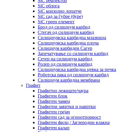
SiC рефлектор
SiC облога
SiC конзолно лопатче
SiC сад за ѓубре (буре)
SiC греен елемент
Брод од силициум карбид
Стегач од силициум карбид
Силициумска карбидна млазница
Силициумска карбидна плоча
Силициум карбиден Сагер
Запечатување со силициум карбид
Сетер на силициум карбид
Ролер од силициум карбид
Силициумска карбидна цевка за печка
Роботска рака од силициум карбид
Силициум карбидна мембрана
Графит
Графитно лежиште/чаура
Графитен блок
Графитен чамец
Графитни завртки и навртки
Графитен грејач
Графитен сад за огноотпорност
Графитен филц / Јаглеродни влакна
Графитен калап