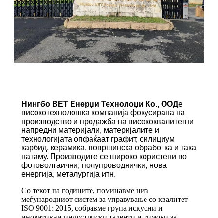
Нингбо ВЕТ Енерџи Технолоџи Ко., ООД
е
високотехнолошка компанија фокусирана на
производство и продажба на висококвалитетни
напредни материјали, материјалите и
технологијата опфаќаат графит, силициум
карбид, керамика, површинска обработка и така
натаму. Производите се широко користени во
фотоволтаични, полупроводнички, нова
енергија, металургија итн.
Со текот на годините, поминавме низ
меѓународниот систем за управување со квалитет
ISO 9001: 2015, собравме група искусни и
иновативни индустриски таленти и тимови за