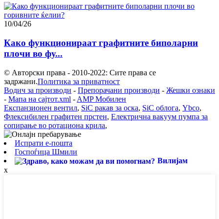
10/04/26
Како функционираат графитните биполарни
плочи во фу...
© Авторски права - 2010-2022: Сите права се
задржани.
Политика за приватност
Водич за производи
-
Препорачани производи
-
Жешки ознаки
-
Мапа на сајтот.xml
-
AMP Мобилен
Експанзионен вентил
,
SiC ракав за оска
,
SiC облога
,
Ybco
,
Флексибилен графитен прстен
,
Електрична вакуум пумпа за
сопирање во ротациона крила
,
Испрати е-пошта
Госпоѓица Шмили
Вилијам
x