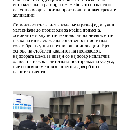
истражување и развој, и имаме богато практично
искуство во дизајнот на производи и инженерските
апликации.
Со можностите за истражување и развој од клучни
материјали до производи за крајна примена,
основните и клучните технологии на независните
права на интелектуална сопственост постигнаа
голем број научни и технолошки иновации. Врз
основа на стабилен квалитет на производот,
најдобрата шема за дизајн со најдобар исплатлив
однос и висококвалитетната постпродажна услуга,
ние го освоивме признанието и довербата на
нашите клиенти.