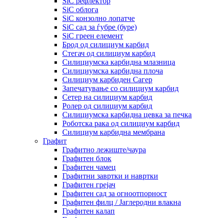
SiC рефлектор
SiC облога
SiC конзолно лопатче
SiC сад за ѓубре (буре)
SiC греен елемент
Брод од силициум карбид
Стегач од силициум карбид
Силициумска карбидна млазница
Силициумска карбидна плоча
Силициум карбиден Сагер
Запечатување со силициум карбид
Сетер на силициум карбид
Ролер од силициум карбид
Силициумска карбидна цевка за печка
Роботска рака од силициум карбид
Силициум карбидна мембрана
Графит
Графитно лежиште/чаура
Графитен блок
Графитен чамец
Графитни завртки и навртки
Графитен грејач
Графитен сад за огноотпорност
Графитен филц / Јаглеродни влакна
Графитен калап