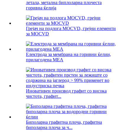
летала, метална биплоларна плочеста
горивна ќелија
Грејач на подлога MOCVD, грејни елементи
за MOCVD
Електрода за мембрана на горивни ќелии,
прилагодена MEA
Иновативен производ графит со висока
чистота, графит...
Биполарна графитна плоча, графитна
биполарна плоча за ч...