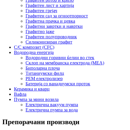
Графитен ротор и крило
Графитен лист и хартија
Графитен грејач
Графитен сад за огноотпорност
Графитна прачка и цевка
Графитни завртки и навртки
Графитно јаже
Графитен полупроводник
Силиконизиран графит
C/C композит (CFC)
Водородна енергија
Водородни горивни ќелии во стек
Склоп на мембранска електрода (MEA)
Биполарна плоча
Титаниумски филц
PEM електролизер
Батерија со ванадиумски проток
Керамика и кварц
Вафла
Пумпа за мини возила
Електрична вакуум пумпа
Електрична пумпа за вода
Препорачани производи