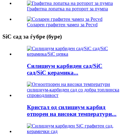
Графитна лопатка на роторот за пумпа
Соларен графитен чамец за Pecvd
SiC сад за ѓубре (буре)
Силициум карбиден сад/SiC
сад/SiC керамика...
Кристал од силициум карбид
отпорен на високи температури...