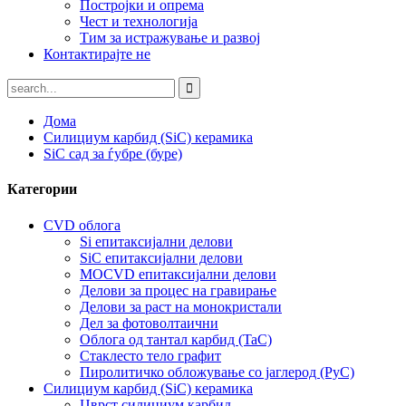
Постројки и опрема
Чест и технологија
Тим за истражување и развој
Контактирајте не
Дома
Силициум карбид (SiC) керамика
SiC сад за ѓубре (буре)
Категории
CVD облога
Si епитаксијални делови
SiC епитаксијални делови
MOCVD епитаксијални делови
Делови за процес на гравирање
Делови за раст на монокристали
Дел за фотоволтаични
Облога од тантал карбид (TaC)
Стаклесто тело графит
Пиролитичко обложување со јаглерод (PyC)
Силициум карбид (SiC) керамика
Цврст силициум карбид