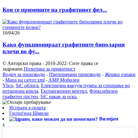
Кои се примените на графитниот фел...
10/04/26
Како функционираат графитните биполарни
плочи во фу...
© Авторски права - 2010-2022: Сите права се
задржани.
Политика за приватност
Водич за производи
-
Препорачани производи
-
Жешки ознаки
-
Мапа на сајтот.xml
-
AMP Мобилен
Ybco
,
SiC облога
,
Електрична вакуум пумпа за сопирање во
ротациона крила
,
Експанзионен вентил
,
Флексибилен
графитен прстен
,
SiC ракав за оска
,
Испрати е-пошта
Госпоѓица Шмили
Вилијам
x