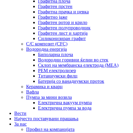
Графитна плоча
Графитен прстен
Графитна прачка и цевка
Графитно јаже
Графитен ротор и крило
Графитен полупроводник
Графитен лист и хартија
Силиконизиран графит
C/C композит (CFC)
Водородна енергија
Биполарна плоча
Водородни горивни ќелии во стек
Склоп на мембранска електрода (MEA)
PEM електролизер
Титаниумски филц
Батерија со ванадиумски проток
Керамика и кварц
Вафла
Пумпа за мини возила
Електрична вакуум пумпа
Електрична пумпа за вода
Вести
Најчесто поставувани прашања
За нас
Профил на компанијата