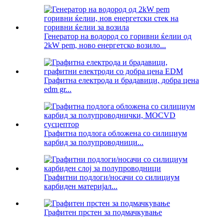
Генератор на водород со горивни ќелии од
2kW pem, ново енергетско возило...
Графитна електрода и брадавици, добра цена
edm gr...
Графитна подлога обложена со силициум
карбид за полупроводници...
Графитни подлоги/носачи со силициум
карбиден материјал...
Графитен прстен за подмачкување