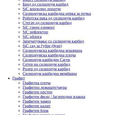
Брод од силициум карбид
SiC конзолно лопатче
Силициумска карбидна цевка за печка
Роботска рака од силициум карбид
Стегач од силициум карбид
SiC греен елемент
SiC рефлектор
SiC облога
Запечатување со силициум карбид
SiC сад за ѓубре (буре)
Силициумска карбидна млазница
Силициумска карбидна плоча
Силициум карбиден Сагер
Сетер на силициум карбид
Ролер од силициум карбид
Силициум карбидна мембрана
Графит
Графитна плоча
Графитно лежиште/чаура
Графитен прстен
Графитен филц / Јаглеродни влакна
Графитен чамец
Графитен калап
Графитен блок