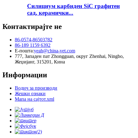
Силициум карбиден SiC графитен
сад, керамички...
Контактирајте не
86-0574-86503782
86-189 1159 6392
Е-пошта:
yeah@china-vet.com
777, Западен пат Zhongguan, округ Zhenhai, Ningbo,
Жеџијанг, 315201, Кина
Информации
Водич за производи
Жешки ознаки
Мапа на сајтот.xml