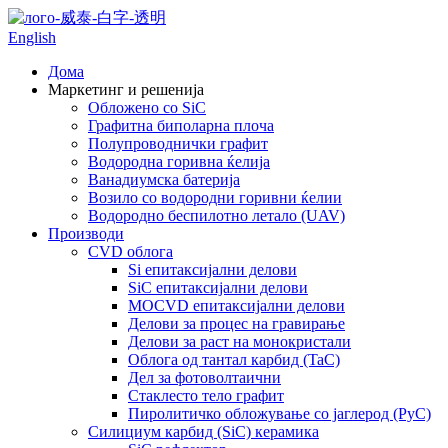
English
Дома
Маркетинг и решенија
Обложено со SiC
Графитна биполарна плоча
Полупроводнички графит
Водородна горивна ќелија
Ванадиумска батерија
Возило со водородни горивни ќелии
Водородно беспилотно летало (UAV)
Производи
CVD облога
Si епитаксијални делови
SiC епитаксијални делови
MOCVD епитаксијални делови
Делови за процес на гравирање
Делови за раст на монокристали
Облога од тантал карбид (TaC)
Дел за фотоволтаични
Стаклесто тело графит
Пиролитичко обложување со јаглерод (PyC)
Силициум карбид (SiC) керамика