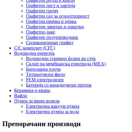
Графитен ротор и крило
Графитен лист и хартија
Графитен грејач
Графитен сад за огноотпорност
Графитна прачка и цевка
Графитни завртки и навртки
Графитно јаже
Графитен полупроводник
Силиконизиран графит
C/C композит (CFC)
Водородна енергија
Водородни горивни ќелии во стек
Склоп на мембранска електрода (MEA)
Биполарна плоча
Титаниумски филц
PEM електролизер
Батерија со ванадиумски проток
Керамика и кварц
Вафла
Пумпа за мини возила
Електрична вакуум пумпа
Електрична пумпа за вода
Препорачани производи