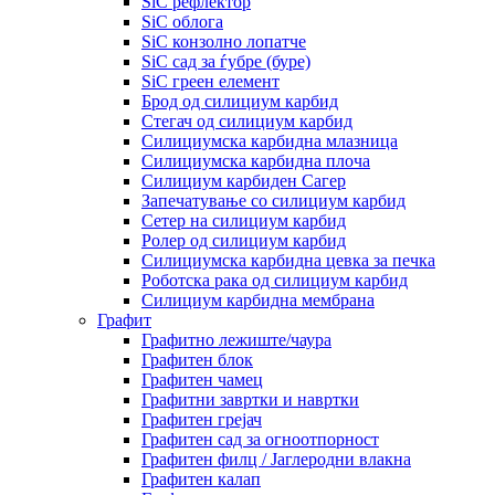
SiC рефлектор
SiC облога
SiC конзолно лопатче
SiC сад за ѓубре (буре)
SiC греен елемент
Брод од силициум карбид
Стегач од силициум карбид
Силициумска карбидна млазница
Силициумска карбидна плоча
Силициум карбиден Сагер
Запечатување со силициум карбид
Сетер на силициум карбид
Ролер од силициум карбид
Силициумска карбидна цевка за печка
Роботска рака од силициум карбид
Силициум карбидна мембрана
Графит
Графитно лежиште/чаура
Графитен блок
Графитен чамец
Графитни завртки и навртки
Графитен грејач
Графитен сад за огноотпорност
Графитен филц / Јаглеродни влакна
Графитен калап