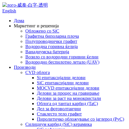
English
Дома
Маркетинг и решенија
Обложено со SiC
Графитна биполарна плоча
Полупроводнички графит
Водородна горивна ќелија
Ванадиумска батерија
Возило со водородни горивни ќелии
Водородно беспилотно летало (UAV)
Производи
CVD облога
Si епитаксијални делови
SiC епитаксијални делови
MOCVD епитаксијални делови
Делови за процес на гравирање
Делови за раст на монокристали
Облога од тантал карбид (TaC)
Дел за фотоволтаични
Стаклесто тело графит
Пиролитичко обложување со јаглерод (PyC)
Силициум карбид (SiC) керамика