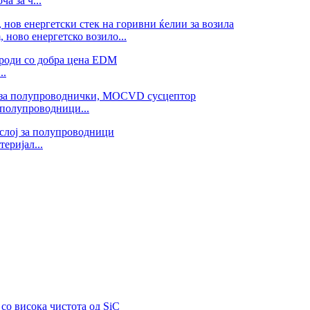
а за ч...
 ново енергетско возило...
..
 полупроводници...
еријал...