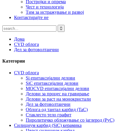
Постројки и опрема
Чест и технологија
Тим за истражување и развој
Контактирајте не
Дома
CVD облога
Дел за фотоволтаични
Категории
CVD облога
Si епитаксијални делови
SiC епитаксијални делови
MOCVD епитаксијални делови
Делови за процес на гравирање
Делови за раст на монокристали
Дел за фотоволтаични
Облога од тантал карбид (TaC)
Стаклесто тело графит
Пиролитичко обложување со јаглерод (PyC)
Силициум карбид (SiC) керамика
Цврст силициум карбид