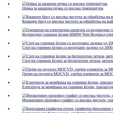
Цевка за кварцна печка со висока температура
Кварцен брод со висока чистота за обработка на ва
Водородни горивни ќелии 6000W Pem Водород елект
Спој на горивни ќелии со воздушно ладење од 2000
Спој на горивни ќелии за беспилотни летала, метал
Грејач на подлога MOCVD, грејни елементи за M
Електрода за мембрана на горивни ќелии, прилаго
Иновативен производ графит со висока чистота, гра