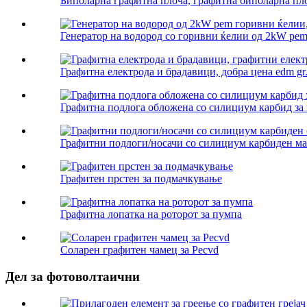
Биполарна графитна плоча, графитна биполарна плоч
Генератор на водород со горивни ќелии од 2kW pem,
Графитна електрода и брадавици, добра цена edm gr.
Графитна подлога обложена со силициум карбид за
Графитни подлоги/носачи со силициум карбиден мат
Графитен прстен за подмачкување
Графитна лопатка на роторот за пумпа
Соларен графитен чамец за Pecvd
Дел за фотоволтаични