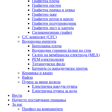
Графитна плоча
Графитен прстен
Графитна прачка и цевка
Графитно јаже
Графитен ротор и крило
Графитен полупроводник
Графитен лист и хартија
Силиконизиран графит
C/C композит (CFC)
Водородна енергија
Биполарна плоча
Водородни горивни ќелии во стек
Склоп на мембранска електрода (MEA)
PEM електролизер
Титаниумски филц
Батерија со ванадиумски проток
Керамика и кварц
Вафла
Пумпа за мини возила
Електрична вакуум пумпа
Електрична пумпа за вода
Вести
Најчесто поставувани прашања
За нас
Профил на компанијата