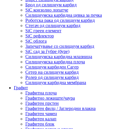
Брод од силициум карбид
SiC конзолно лопатче
Силициумска карбидна цевка за печка
Роботска рака од силициум карбид
Стегач од силициум карбид
SiC греен елемент
SiC рефлектор
SiC облога
Запечатување со силициум карбид
SiC сад за ѓубре (буре)
Силициумска карбидна млазница
Силициумска карбидна плоча
Силициум карбиден Сагер
Сетер на силициум карбид
Ролер од силициум карбид
Силициум карбидна мембрана
Графит
Графитна плоча
Графитно лежиште/чаура
Графитен прстен
Графитен филц / Јаглеродни влакна
Графитен чамец
Графитен калап
Графитен блок