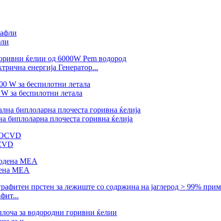
фли
рична енергија Генератор...
 W за беспилотни летала
на биплоларна плочеста горивна ќелија
OCVD
дена MEA
фит...