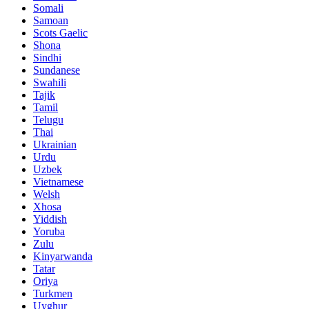
Somali
Samoan
Scots Gaelic
Shona
Sindhi
Sundanese
Swahili
Tajik
Tamil
Telugu
Thai
Ukrainian
Urdu
Uzbek
Vietnamese
Welsh
Xhosa
Yiddish
Yoruba
Zulu
Kinyarwanda
Tatar
Oriya
Turkmen
Uyghur