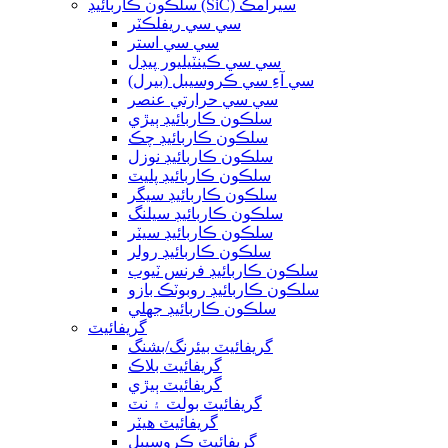
سلڪون ڪاربائيڊ (SiC) سيرامڪ
سي سي ريفلڪٽر
سي سي استر
سي سي ڪينٽيليور پيڊل
سي آءِ سي ڪروسيبل (بيرل)
سي سي حرارتي عنصر
سلڪون ڪاربائيڊ ٻيڙي
سلڪون ڪاربائيڊ چڪ
سلڪون ڪاربائيڊ نوزل
سلڪون ڪاربائيڊ پليٽ
سلڪون ڪاربائيڊ سيگر
سلڪون ڪاربائيڊ سيلنگ
سلڪون ڪاربائيڊ سيٽر
سلڪون ڪاربائيڊ رولر
سلڪون ڪاربائيڊ فرنس ٽيوب
سلڪون ڪاربائيڊ روبوٽڪ بازو
سلڪون ڪاربائيڊ جھلي
گريفائيٽ
گريفائيٽ بيئرنگ/بشنگ
گريفائيٽ بلاڪ
گريفائيٽ ٻيڙي
گريفائيٽ بولٽ ۽ نٽ
گريفائيٽ هيٽر
گريفائيٽ ڪروسيبل