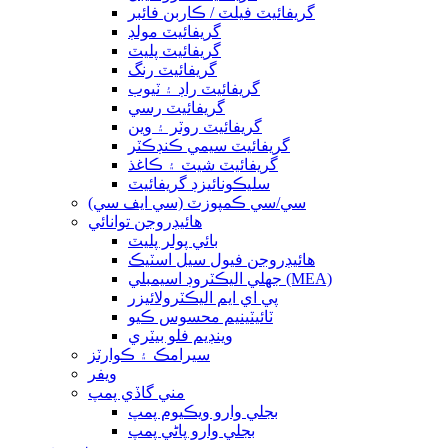
گريفائيٽ فيلٽ / ڪاربن فائبر
گريفائيٽ مولڊ
گريفائيٽ پليٽ
گريفائيٽ رنگ
گريفائيٽ راڊ ۽ ٽيوب
گريفائيٽ رسي
گريفائيٽ روٽر ۽ وين
گريفائيٽ سيمي ڪنڊڪٽر
گريفائيٽ شيٽ ۽ ڪاغذ
سليڪونائيزڊ گريفائيٽ
سي/سي ڪمپوزٽ (سي ايف سي)
هائيڊروجن توانائي
بائي پولر پليٽ
هائيڊروجن فيول سيل اسٽيڪ
جھلي اليڪٽروڊ اسيمبلي (MEA)
پي اي ايم اليڪٽرولائيزر
ٽائيٽينيم محسوس ڪيو
وينڊيم فلو بيٽري
سيرامڪ ۽ ڪوارٽز
ويفر
مني گاڏي پمپ
بجلي وارو ويڪيوم پمپ
بجلي وارو پاڻي پمپ