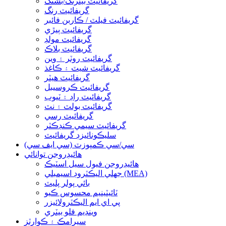
گريفائيٽ بيئرنگ/بشنگ
گريفائيٽ رنگ
گريفائيٽ فيلٽ / ڪاربن فائبر
گريفائيٽ ٻيڙي
گريفائيٽ مولڊ
گريفائيٽ بلاڪ
گريفائيٽ روٽر ۽ وين
گريفائيٽ شيٽ ۽ ڪاغذ
گريفائيٽ هيٽر
گريفائيٽ ڪروسيبل
گريفائيٽ راڊ ۽ ٽيوب
گريفائيٽ بولٽ ۽ نٽ
گريفائيٽ رسي
گريفائيٽ سيمي ڪنڊڪٽر
سليڪونائيزڊ گريفائيٽ
سي/سي ڪمپوزٽ (سي ايف سي)
هائيڊروجن توانائي
هائيڊروجن فيول سيل اسٽيڪ
جھلي اليڪٽروڊ اسيمبلي (MEA)
بائي پولر پليٽ
ٽائيٽينيم محسوس ڪيو
پي اي ايم اليڪٽرولائيزر
وينڊيم فلو بيٽري
سيرامڪ ۽ ڪوارٽز