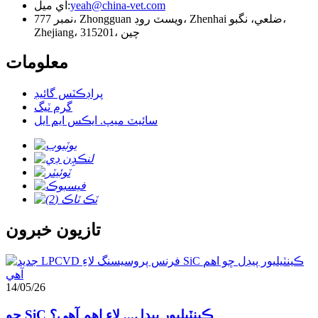
yeah@china-vet.com
اي ميل:
نمبر 777، Zhongguan ويسٽ روڊ، Zhenhai ضلعي، نگبو،
Zhejiang، 315201، چين
معلومات
پراڊڪٽس گائيڊ
گرم ٽيگ
سائيٽ ميپ. ايڪس ايم ايل
تازيون خبرون
14/05/26
ڇو SiC ڪينٽيليور پيڊل... لاءِ اهم آهي؟