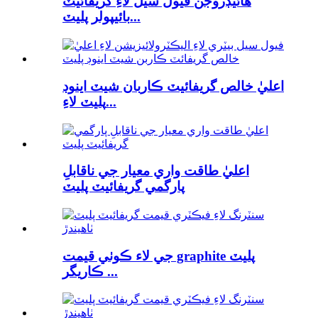
هائيڊروجن فيول سيل لاءِ گريفائيٽ
بائيپولر پليٽ...
اعليٰ خالص گريفائيٽ ڪاربان شيٽ اينوڊ
پليٽ لاءِ...
اعليٰ طاقت واري معيار جي ناقابلِ
پارگمي گريفائيٽ پليٽ
جي لاء ڪوٺي قيمت graphite پليٽ
ڪاريگر ...