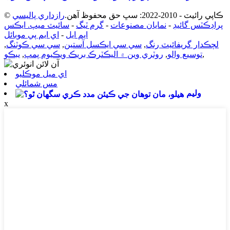
© ڪاپي رائيٽ - 2010-2022: سڀ حق محفوظ آهن.
رازداري پاليسي
پراڊڪٽس گائيڊ
-
نمايان مصنوعات
-
گرم ٽيگ
-
سائيٽ ميپ. ايڪس
ايم ايل
-
اي ايم پي موبائل
لچڪدار گريفائيٽ رنگ
,
سي سي ايڪسل آستين
,
سي سي ڪوٽنگ
,
,
توسيع والو
,
روٽري وين ۾ اليڪٽرڪ بريڪ ويڪيوم پمپ
,
يبڪو
اي ميل موڪليو
مس شمائلي
وليم
x