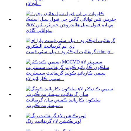
ايڇ لاءِ...
2kW پي ايم فيول سيل هائيڊروجن جنريٽر، نئين
توانائي گاڏي...
گريفائيٽ اليڪٽروڊ ۽ نپل، سٺي قيمت edm gr...
سيمي ڪاربائيڊ ڪوٽيڊ گريفائيٽ سبسٽريٽ
سيمي ڪاربائيڊ لاءِ...
سلڪون ڪاربائيڊ ڪمپني سان گريفائيٽ
سبسٽريٽ/ڪيريئر...
لوبريڪيشن لاءِ گريفائيٽ رنگ