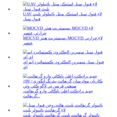
UAV لاءِ فيول سيل اسٽيڪ، ميٽل بائيپلولر پليٽ
فيول سيل
MOCVD سبسٽريٽ هيٽر، MOCVD لاءِ حرارتي
عنصر
فيول سيل ميمبرين اليڪٽروڊ، ڪسٽمائيزڊ ايم اي
اي
جديد پراڊڪٽ اعليٰ پاڪائي وارو گريفائٽ،
گريفائٽ...
بائيپولر گريفائيٽ پليٽ، گريفائيٽ بائيپولر پليٽ