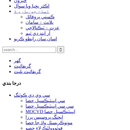
خبرون
اڪثر پڇيا ويا سوال
اسان جي باري ۾
ڪمپني پروفائل
پلانٽ ۽ سامان
عزت ۽ ٽيڪنالاجي
آر اينڊ ڊي ٽيم
اسان سان رابطو ڪريو
گھر
گريفائيٽ
گريفائيٽ پليٽ
درجا بندي
سي وي ڊي ڪوٽنگ
سي ايپيٽيڪسيل حصا
سي سي ايپيٽيڪسيل حصا
MOCVD ايپيٽيڪسيل حصا
ايچنگ پروسيس پرزا
مونوڪريسٽل واڌ جا حصا
فوٽووولٽڪ لاءِ حصو