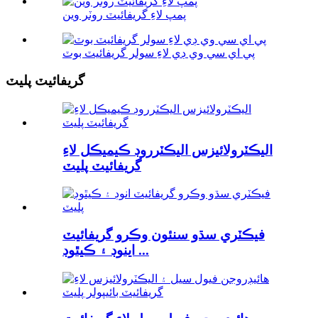
پمپ لاءِ گريفائيٽ روٽر وين
پي اي سي وي ڊي لاءِ سولر گريفائيٽ بوٽ
گريفائيٽ پليٽ
اليڪٽرولائيزس اليڪٽرروڊ ڪيميڪل لاءِ
گريفائيٽ پليٽ
فيڪٽري سڌو سنئون وڪرو گريفائيٽ
اينوڊ ۽ ڪيٿوڊ ...