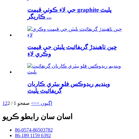
جي لاء ڪوٺي قيمت graphite پليٽ
ڪاريگر ...
چين ٺاهيندڙ گريفائيٽ پليٽن جي قيمت
وڪري لاءِ
وينڊيم ريڊوڪس فلو بيٽري ڪاربان
گريفائيٽ پليٽ
اڳيون >
>>
صفحو 1 / 2
2
1
اسان سان رابطو ڪريو
86-0574-86503782
86-189 1159 6392