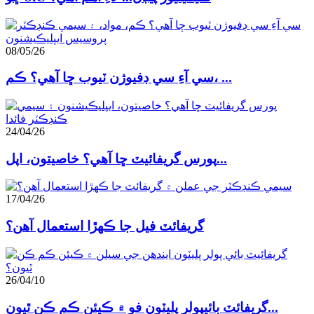
08/05/26
سي آءِ سي ڊفيوژن ٽيوب ڇا آهي؟ ڪم، ...
24/04/26
پورس گريفائيٽ ڇا آهي؟ خاصيتون، اپل...
17/04/26
گريفائٽ فيل جا ڪهڙا استعمال آهن؟
26/04/10
گريفائٽ بائيپولر پليٽون فو ۾ ڪيئن ڪم ڪن ٿيون...