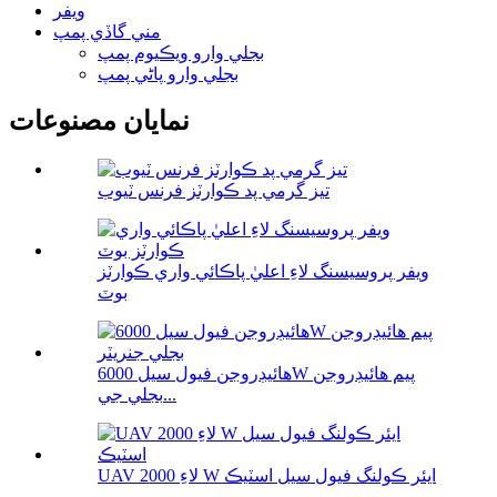
ويفر
مني گاڏي پمپ
بجلي وارو ويڪيوم پمپ
بجلي وارو پاڻي پمپ
نمايان مصنوعات
تيز گرمي پد ڪوارٽز فرنس ٽيوب
ويفر پروسيسنگ لاءِ اعليٰ پاڪائي واري ڪوارٽز
بوٽ
هائيڊروجن فيول سيل 6000W پيم هائيڊروجن
بجلي جي...
UAV لاءِ 2000 W ايئر ڪولنگ فيول سيل اسٽيڪ