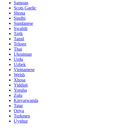
Samoan
Scots Gaelic
Shona
Sindhi
Sundanese
Swahili
Tajik
Tamil
Telugu
Thai
Ukrainian
Urdu
Uzbek
Vietnamese
Welsh
Xhosa
Yiddish
Yoruba
Zulu
Kinyarwanda
Tatar
Oriya
Turkmen
Uyghur