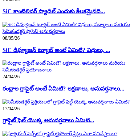
SiC కాంటిలివర్ ప్యాడిల్ ఎందుకు కీలకమైనది...
08/05/26
SiC డిఫ్యూజన్ ట్యూబ్ అంటే ఏమిటి? విధులు, ...
24/04/26
రంధ్రాల గ్రాఫైట్ అంటే ఏమిటి? లక్షణాలు, అనువర్తనాలు...
17/04/26
గ్రాఫైట్ ఫెల్ యొక్క అనువర్తనాలు ఏమిటి...