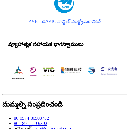
AVIC 60
AVIC నాన్జింగ్ ఎలక్ట్రోమెకానికల్
వ్యూహాత్మక సహాయక భాగస్వాములు
మమ్మల్ని సంప్రదించండి
86-0574-86503782
86-189 1159 6392
ఇమెయిల్:
yeah@china-vet.com