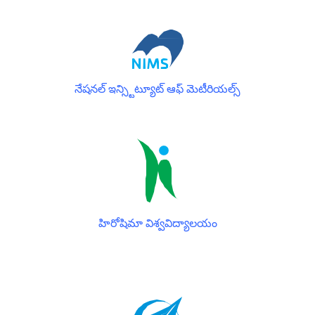
నేషనల్ ఇన్స్టిట్యూట్ ఆఫ్ మెటీరియల్స్
హిరోషిమా విశ్వవిద్యాలయం