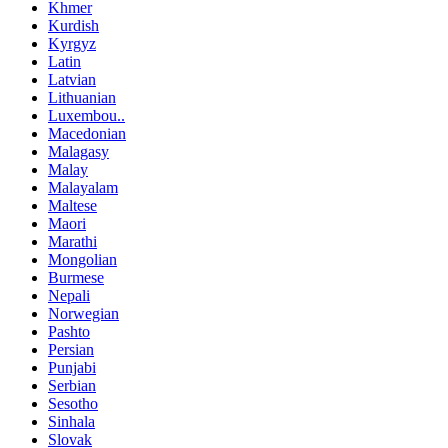
Khmer
Kurdish
Kyrgyz
Latin
Latvian
Lithuanian
Luxembou..
Macedonian
Malagasy
Malay
Malayalam
Maltese
Maori
Marathi
Mongolian
Burmese
Nepali
Norwegian
Pashto
Persian
Punjabi
Serbian
Sesotho
Sinhala
Slovak