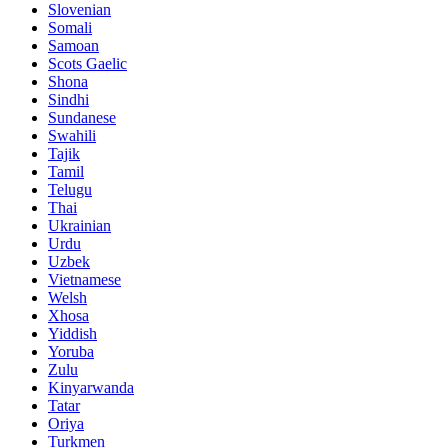
Slovenian
Somali
Samoan
Scots Gaelic
Shona
Sindhi
Sundanese
Swahili
Tajik
Tamil
Telugu
Thai
Ukrainian
Urdu
Uzbek
Vietnamese
Welsh
Xhosa
Yiddish
Yoruba
Zulu
Kinyarwanda
Tatar
Oriya
Turkmen