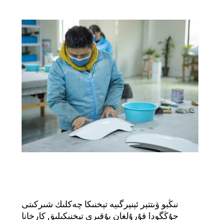
نىڭبو ۋىتتېر ئېنېرگىيە تېخنىكا چەكلىك شىركىتى
جۇڭگودا قۇرۇلغان يۇقىرى تېخنىكىلىق كارخانا