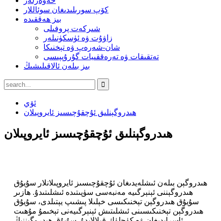
خەۋەرلەر
كۆپ سورىلىدىغان سوئاللار
بىز ھەققىدە
شىركەت پروفىلى
زاۋۇت ۋە ئۈسكۈنىلەر
شان-شەرەپ ۋە تېخنىكا
تەتقىقات ۋە تەرەققىيات گۇرۇپپىسى
بىز بىلەن ئالاقىلىشىڭ
ئۆي
ھىدروگېنلىق ئۇچقۇچىسىز ئايروپىلان
ھىدروگېنلىق ئۇچقۇچىسىز ئايروپىلان
ھىدروگېن بىلەن ئىشلەيدىغان ئۇچقۇچىسىز ئايروپىلانلار سۇيۇق
ھىدروگېننى ئېنېرگىيە مەنبەسى سۈپىتىدە ئىشلىتىدۇ. ھازىر
سۇيۇق ھىدروگېن تېخنىكىسى خېلىلا پىشىپ يېتىلدى، سۇيۇق
ھىدروگېن تېخنىكىسىنى ئىشلىتىش ئېنېرگىيەنى تېخىمۇ مۇھىت
ئاسرايدىغان ۋە كۈچلۈك قىلالايدۇ. سۇيۇق ھىدروگېننىڭ