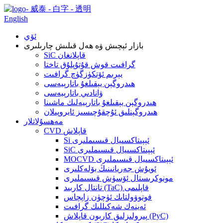
English
ئۆي
بازار ئېچىش ۋە ھەل قىلىش چارىلىرى
SiC قاپلانغان
گرافىت قوش قۇتۇپلۇق تاختا
يېرىم ئۆتكۈزگۈچ گرافىت
ھىدروگېن يېقىلغۇ باتارېيەسى
ۋانادىي باتارېيەسى
ھىدروگېن يېقىلغۇ باتارېيەلىك ماشىنا
ھىدروگېنلىق ئۇچقۇچىسىز ئايروپىلان
مەھسۇلاتلار
CVD قاپلاش
Si ئېپىتاكسىيال قىسىملىرى
SiC ئېپىتاكسىيال قىسىملىرى
MOCVD ئېپىتاكسىيال قىسىملىرى
ئويۇش جەريانىنىڭ بۆلەكلىرى
مونوكرىستال ئۆسۈش قىسىملىرى
تانتال كاربىد (TaC) قاپلىمى
فوتوۋولتاىك ئۈچۈن زاپچاس
ئەينەك شەكىللىك گرافىت
پىرولىزلىق كاربون قاپلاش (PyC)