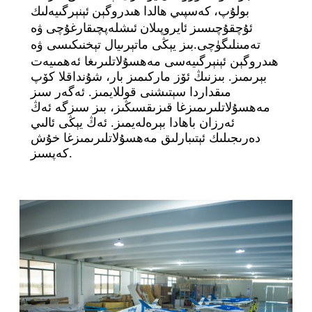
بولۇپ، كەسپىي ھالدا ھىدروگېن ئېنېرگىيەلىك
ئۇچقۇچىسىز ئايروپىلان ئىشلەپچىقارغۇچى ۋە
بىز يېڭى ماتېرىيال تېخنىكىسى ۋە
تەمىنلىگۈچى.
ھىدروگېن ئېنېرگىيەسى مەھسۇلاتلىرىغا ئەھمىيەت
بېرىمىز. بىزنىڭ ئۆز ماركىمىز بار، شۇنداقلا كۆپ
مىقداردا سېتىشنى قوللايمىز. ئەگەر سىز
مەھسۇلاتلىرىمىزغا قىزىقسىڭىز، بىز سىزگە ئەڭ
ئەرزان باھادا بېرەلەيمىز. ئەڭ يېڭى ئالىي
دەرىجىلىك ئېتىبارلىق مەھسۇلاتلىرىمىزغا خۇش
كەپسىز.