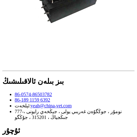
بىز بىلەن ئالاقىلىشىڭ
86-0574-86503782
86-189 1159 6392
yeah@china-vet.com
ئېلخەت:
777-نومۇر ، جوڭگۇەن غەربىي يولى ، جېڭخەي رايونى ،
جىڭجياڭ ، 315201 ، جۇڭگو
ئۇچۇر