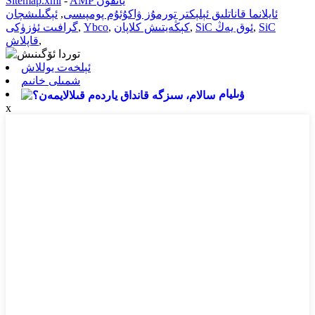
AMP يانفون
-
Sitemap.xml
ئايلانما قاناتلىق ئېلېكتر تورمۇز ۋاكۇئۇم پومپىسى
,
ئېگىلىشچان
SiC
,
SiC ئوق يەڭ
,
كېڭەيتىش كلاپان
,
Ybco
,
گرافىت ئۈزۈكى
,
قاپلاش
ئېلخەت يوللاش
شمىلى خانىم
ۋىليام
x