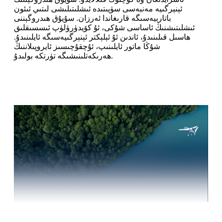
ئېنېرگىيە مەنبەسى سۈپىتىدە ئىشلىتىلىشى لىتىي ئىئون
باتارېيەسىگە قارىغاندا ئەرزان. سۇيۇق ھىدروگېننى
ئىشلىتىشنىڭ ئاساسى شۇكى، ئۇ كۆيدۈرۈلۈپ ئىسسىقلىق
ھاسىل قىلىنىدۇ، ئاندىن ئۇ ئېلېكتر ئېنېرگىيەسىگە ئايلىنىدۇ.
شۇڭا ماتور ئايلىنىپ، ئۇچقۇچىسىز ئايروپىلاننىڭ
ھەرىكەتلىنىشىگە تۈرتكە بولىدۇ.