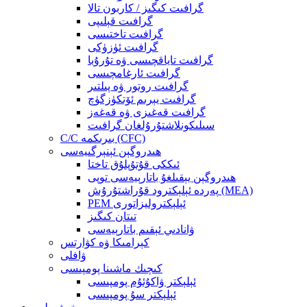
گرافىت كىگىز / كاربون تالا
گرافىت قېلىپى
گرافىت تاختىسى
گرافىت ئۈزۈكى
گرافىت تاياقچىسى ۋە تۇرۇبا
گرافىت ئارغامچىسى
گرافىت روتور ۋە پىلتىر
گرافىت يېرىم ئۆتكۈزگۈچ
گرافىت قەغىزى ۋە قەغەز
سىلىكونلاشتۇرۇلغان گرافىت
C/C بىرىكمە (CFC)
ھىدروگېن ئېنېرگىيەسى
ئىككى قۇتۇپلۇق تاختا
ھىدروگېن يېقىلغۇ باتارېيەسى توپى
پەردە ئېلېكترود قۇراشتۇرۇش (MEA)
PEM ئېلېكتروليزاتورى
تىتان كىگىز
ۋانادىي ئېقىم باتارېيەسى
كېرامىكا ۋە كۋارتس
ۋافلى
كىچىك ماشىنا پومپىسى
ئېلېكتر ۋاكۇئۇم پومپىسى
ئېلېكتر سۇ پومپىسى