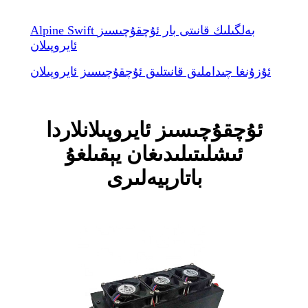
Alpine Swift بەلگىلىك قانىتى بار ئۇچقۇچىسىز
ئايروپىلان
ئۇزۇنغا چىداملىق قانىتلىق ئۇچقۇچىسىز ئايروپىلان
ئۇچقۇچىسىز ئايروپىلانلاردا
ئىشلىتىلىدىغان يېقىلغۇ
باتارېيەلىرى