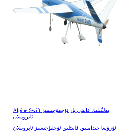
Alpine Swift بەلگىلىك قانىتى بار ئۇچقۇچىسىز
ئايروپىلان
ئۇزۇنغا چىداملىق قانىتلىق ئۇچقۇچىسىز ئايروپىلان