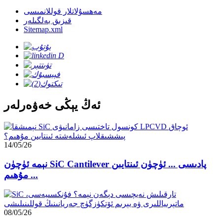
مەھسۇلاتلار قوللانمىسى
قىزىق بەلگىلەر
Sitemap.xml
ئەڭ يېڭى خەۋەرلەر
14/05/26
نېمە ئۈچۈن SiC Cantilever پادىسى ... ئۈچۈن ئىنتايىن
مۇھىم ...
08/05/26