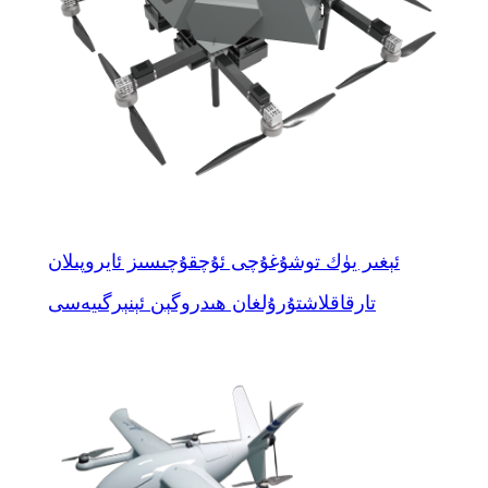
ئېغىر يۈك توشۇغۇچى ئۇچقۇچىسىز ئايروپىلان
تارقاقلاشتۇرۇلغان ھىدروگېن ئېنېرگىيەسى