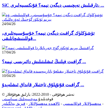
SiC تارقىلىش نەيچىسى دېگەن نېمە؟ فۇنكسىيەلىرى، ...
24/04/26
تۆشۈكلۈك گرافىت دېگەن نېمە؟ خۇسۇسىيەتلىرى،
قوللىنىشچانلىقى...
17/04/26
گرافىت فېلنىڭ ئىشلىتىلىش دائىرىسى نېمە؟ ...
10/04/26
گرافىت قۇتۇپلۇق تاختىلار قانداق ئىشلەيدۇ ...
© نەشر ھوقۇقى - 2010-2022: بارلىق ھوقۇقلار
قوغدىلىدۇ.
مەخپىيەتلىك سىياسىتى
-
مەھسۇلاتلار قوللانمىسى
-
ئالاھىدە مەھسۇلاتلار
-
قىزىق بەلگىلەر