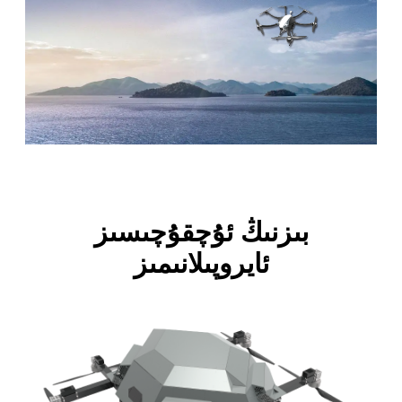
بىزنىڭ ئۇچقۇچىسىز
ئايروپىلانىمىز