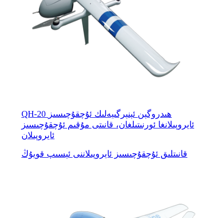
QH-20 ھىدروگېن ئېنېرگىيەلىك ئۇچقۇچىسىز
ئايروپىلانغا ئورنىتىلغان، قانىتى مۇقىم ئۇچقۇچىسىز
ئايروپىلان
قانىتلىق ئۇچقۇچىسىز ئايروپىلاننى ئېسىپ قويۇڭ