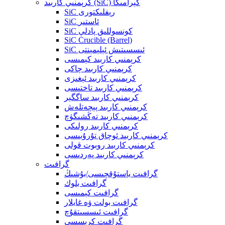
كرېمنىي كاربىد (SiC) كېرامىكا
SiC رېفلىكتورى
SiC ئاستىر
SiC كونسوللىق پادلې
SiC Crucible (Barrel)
SiC ئىسسىتىش ئېلېمېنتى
كرېمنىي كاربىد كېمىسى
كرېمنىي كاربىد چاكى
كرېمنىي كاربىد ئېغىزى
كرېمنىي كاربىد تاختىسى
كرېمنىي كاربىد ساگگېر
كرېمنىي كاربىد پېچەتلەش
كرېمنىي كاربىد تەڭشىگۈچ
كرېمنىي كاربىد رولىكى
كرېمنىي كاربىد ئوچاق تۇرۇبىسى
كرېمنىي كاربىد روبوت قولى
كرېمنىي كاربىد پەردىسى
گرافىت
گرافىت ياستۇقچىسى/بۇشىڭ
گرافىت بلوك
گرافىت كېمىسى
گرافىت بولت ۋە غايلار
گرافىت ئىسسىتقۇچ
گرافىت كرېسسى