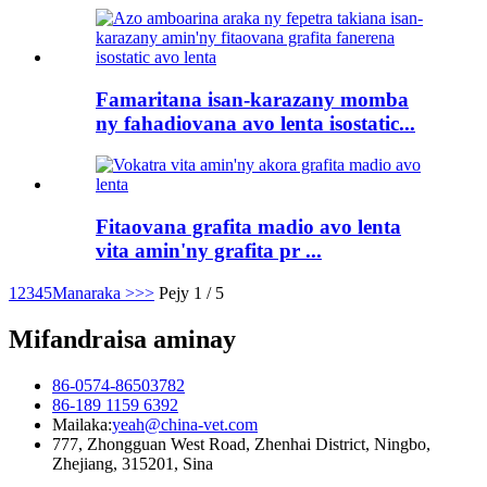
Famaritana isan-karazany momba
ny fahadiovana avo lenta isostatic...
Fitaovana grafita madio avo lenta
vita amin'ny grafita pr ...
1
2
3
4
5
Manaraka >
>>
Pejy 1 / 5
Mifandraisa aminay
86-0574-86503782
86-189 1159 6392
Mailaka:
yeah@china-vet.com
777, Zhongguan West Road, Zhenhai District, Ningbo,
Zhejiang, 315201, Sina