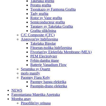
Takelaka grafita
Peratra grafita
Tsorakazo sy Fantsona Grafita
Tady grafita
Rotor sy Vane grafita
Semiconducteur grafita
Taratasy sy Takelaka Grafita
Grafita silikônina
C/C Composite (CFC)
Angovon'ny hidrôzenina
Takelaka Bipolar
Fitoeran-tsolika hidrôzenina
Fivorian'ny Elektrôda Membrane (MEA)
PEM Electrolyzer
Fehin-damba titane
Batterie Vanadium Flow
Seramika sy Quartz
mofo manify
Paompy Fiara Kely
Paompy banga elektrika
Paompin-drano elektrika
NEWS
Fanontaniana Matetika Apetraka
Momba anay
Piraofilin'ny orinasa