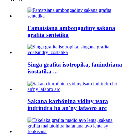
Famatsiana ambongadiny sakana
grafita sentetika
Singa grafita isotropika, fanindriana
isostatika ...
Sakana karbônina vidiny tsara
indrindra ho an'ny lafaoro arc