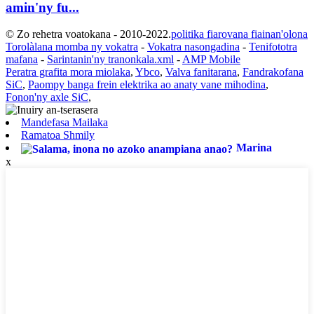
amin'ny fu...
© Zo rehetra voatokana - 2010-2022.
politika fiarovana fiainan'olona
Torolàlana momba ny vokatra
-
Vokatra nasongadina
-
Tenifototra
mafana
-
Sarintanin'ny tranonkala.xml
-
AMP Mobile
Peratra grafita mora miolaka
,
Ybco
,
Valva fanitarana
,
Fandrakofana
SiC
,
Paompy banga frein elektrika ao anaty vane mihodina
,
Fonon'ny axle SiC
,
Mandefasa Mailaka
Ramatoa Shmily
Marina
x