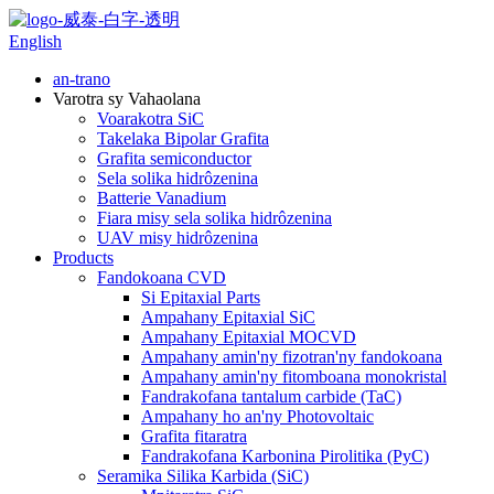
English
an-trano
Varotra sy Vahaolana
Voarakotra SiC
Takelaka Bipolar Grafita
Grafita semiconductor
Sela solika hidrôzenina
Batterie Vanadium
Fiara misy sela solika hidrôzenina
UAV misy hidrôzenina
Products
Fandokoana CVD
Si Epitaxial Parts
Ampahany Epitaxial SiC
Ampahany Epitaxial MOCVD
Ampahany amin'ny fizotran'ny fandokoana
Ampahany amin'ny fitomboana monokristal
Fandrakofana tantalum carbide (TaC)
Ampahany ho an'ny Photovoltaic
Grafita fitaratra
Fandrakofana Karbonina Pirolitika (PyC)
Seramika Silika Karbida (SiC)