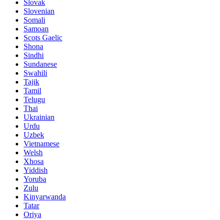
Slovak
Slovenian
Somali
Samoan
Scots Gaelic
Shona
Sindhi
Sundanese
Swahili
Tajik
Tamil
Telugu
Thai
Ukrainian
Urdu
Uzbek
Vietnamese
Welsh
Xhosa
Yiddish
Yoruba
Zulu
Kinyarwanda
Tatar
Oriya