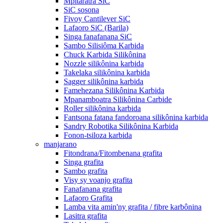
Mpitaratra SiC
SiC sosona
Fivoy Cantilever SiC
Lafaoro SiC (Barila)
Singa fanafanana SiC
Sambo Silisiôma Karbida
Chuck Karbida Silikônina
Nozzle silikônina karbida
Takelaka silikônina karbida
Sagger silikônina karbida
Famehezana Silikônina Karbida
Mpanamboatra Silikônina Carbide
Roller silikônina karbida
Fantsona fatana fandoroana silikônina karbida
Sandry Robotika Silikônina Karbida
Fonon-tsiloza karbida
manjarano
Fitondrana/Fitombenana grafita
Singa grafita
Sambo grafita
Visy sy voanjo grafita
Fanafanana grafita
Lafaoro Grafita
Lamba vita amin'ny grafita / fibre karbônina
Lasitra grafita