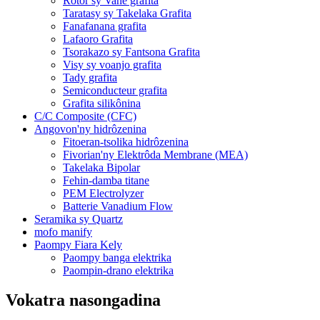
Rotor sy Vane grafita
Taratasy sy Takelaka Grafita
Fanafanana grafita
Lafaoro Grafita
Tsorakazo sy Fantsona Grafita
Visy sy voanjo grafita
Tady grafita
Semiconducteur grafita
Grafita silikônina
C/C Composite (CFC)
Angovon'ny hidrôzenina
Fitoeran-tsolika hidrôzenina
Fivorian'ny Elektrôda Membrane (MEA)
Takelaka Bipolar
Fehin-damba titane
PEM Electrolyzer
Batterie Vanadium Flow
Seramika sy Quartz
mofo manify
Paompy Fiara Kely
Paompy banga elektrika
Paompin-drano elektrika
Vokatra nasongadina