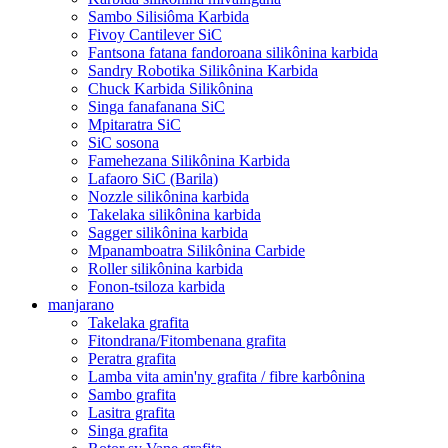
Sambo Silisiôma Karbida
Fivoy Cantilever SiC
Fantsona fatana fandoroana silikônina karbida
Sandry Robotika Silikônina Karbida
Chuck Karbida Silikônina
Singa fanafanana SiC
Mpitaratra SiC
SiC sosona
Famehezana Silikônina Karbida
Lafaoro SiC (Barila)
Nozzle silikônina karbida
Takelaka silikônina karbida
Sagger silikônina karbida
Mpanamboatra Silikônina Carbide
Roller silikônina karbida
Fonon-tsiloza karbida
manjarano
Takelaka grafita
Fitondrana/Fitombenana grafita
Peratra grafita
Lamba vita amin'ny grafita / fibre karbônina
Sambo grafita
Lasitra grafita
Singa grafita