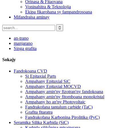
Orinasa & Fitaovana
Voninahitra & Teknolojia
Ekipa fikarohana sy fampandrosoana
Mifandraisa aminay
an-trano
manjarano
Singa grafita
Sokajy
Fandokoana CVD
Si Epitaxial Parts
Ampahany Epitaxial SiC
Ampahany Epitaxial MOCVD
Ampahany amin'ny fizotran'ny fandokoana
Ampahany amin'ny fitomboana monokristal
Ampahany ho an'ny Photovoltaic
Fandrakofana tantalum carbide (TaC)
Grafita fitaratra
Fandrakofana Karbonina Pirolitika (PyC)
Seramika Silika Karbida (SiC)
Karbida silikônina mivaingana