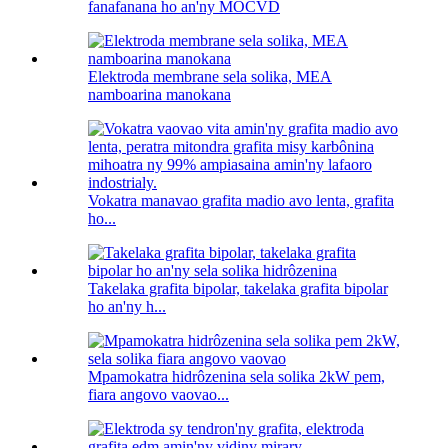
fanafanana ho an'ny MOCVD
Elektroda membrane sela solika, MEA
namboarina manokana
Vokatra manavao grafita madio avo lenta, grafita
ho...
Takelaka grafita bipolar, takelaka grafita bipolar
ho an'ny h...
Mpamokatra hidrôzenina sela solika 2kW pem,
fiara angovo vaovao...