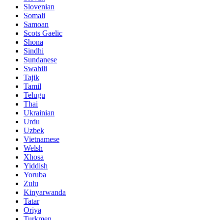
Slovenian
Somali
Samoan
Scots Gaelic
Shona
Sindhi
Sundanese
Swahili
Tajik
Tamil
Telugu
Thai
Ukrainian
Urdu
Uzbek
Vietnamese
Welsh
Xhosa
Yiddish
Yoruba
Zulu
Kinyarwanda
Tatar
Oriya
Turkmen