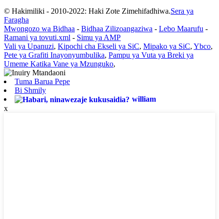
© Hakimiliki - 2010-2022: Haki Zote Zimehifadhiwa.
Sera ya
Faragha
Mwongozo wa Bidhaa
-
Bidhaa Zilizoangaziwa
-
Lebo Maarufu
-
Ramani ya tovuti.xml
-
Simu ya AMP
Vali ya Upanuzi
,
Kipochi cha Ekseli ya SiC
,
Mipako ya SiC
,
Ybco
,
Pete ya Grafiti Inayonyumbulika
,
Pampu ya Vuta ya Breki ya
Umeme Katika Vane ya Mzunguko
,
Tuma Barua Pepe
Bi Shmily
william
x