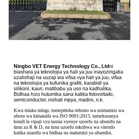
Ningbo VET Energy Technology Co., Ltd
ni
biashara ya teknolojia ya hali ya juu inayozingatia
uzalishaji na uuzaji wa vifaa vya hali ya juu, vifaa
na teknolojia ya kufunika grafiti, karabidi ya
silikoni, kauri, matibabu ya uso na kadhalika.
Bidhaa hizo hutumika sana katika fotovoltaiki,
semiconductor, nishati mpya, madini, n.k.
Kwa miaka mingi, tumepitisha mfumo wa usimamizi wa
ubora wa kimataifa wa ISO 9001:2015, tumekusanya
kundi la vipaji vya tasnia vyenye uzoefu na ubunifu na
timu za R & D, na tuna uzoefu mkubwa wa vitendo
katika usanifu wa bidhaa na matumizi ya uhandisi.