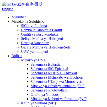
English
Nyumbani
Masoko na Suluhisho
SiC iliyofunikwa
Bamba la Bipolar la Grafiti
Grafiti ya nusu kondakta
Seli ya Mafuta ya Hidrojeni
Betri ya Vanadium
Gari la Mafuta ya Hidrojeni-Seli
UAV ya hidrojeni
Bidhaa
Mipako ya CVD
Sehemu za Epitaxial
Sehemu za SiC Epitaxial
Sehemu za MOCVD Epitaxial
Sehemu za Mchakato wa Kuchora
Sehemu za Ukuaji wa Monocrystal
Mipako ya kabidi ya tantalum (TaC)
Sehemu ya Photovoltaic
Grafiti ya Vitreous
Mipako ya Kaboni ya Pirolitiki (PyC)
Kauri ya Silikoni (SiC)