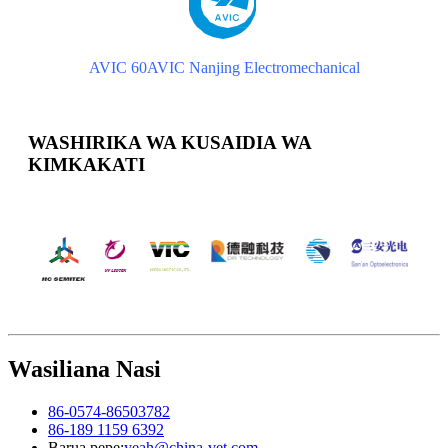
AVIC 60
AVIC Nanjing Electromechanical
WASHIRIKA WA KUSAIDIA WA
KIMKAKATI
Wasiliana Nasi
86-0574-86503782
86-189 1159 6392
Barua pepe:
yeah@china-vet.com