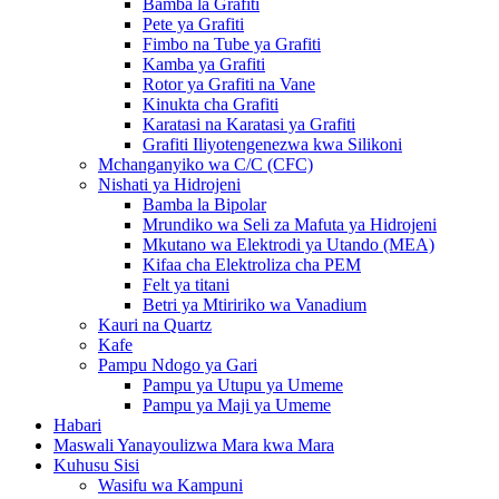
Bamba la Grafiti
Pete ya Grafiti
Fimbo na Tube ya Grafiti
Kamba ya Grafiti
Rotor ya Grafiti na Vane
Kinukta cha Grafiti
Karatasi na Karatasi ya Grafiti
Grafiti Iliyotengenezwa kwa Silikoni
Mchanganyiko wa C/C (CFC)
Nishati ya Hidrojeni
Bamba la Bipolar
Mrundiko wa Seli za Mafuta ya Hidrojeni
Mkutano wa Elektrodi ya Utando (MEA)
Kifaa cha Elektroliza cha PEM
Felt ya titani
Betri ya Mtiririko wa Vanadium
Kauri na Quartz
Kafe
Pampu Ndogo ya Gari
Pampu ya Utupu ya Umeme
Pampu ya Maji ya Umeme
Habari
Maswali Yanayoulizwa Mara kwa Mara
Kuhusu Sisi
Wasifu wa Kampuni