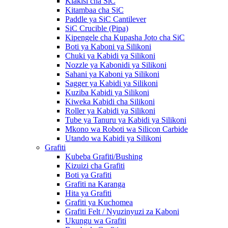
Kiakisi cha SiC
Kitambaa cha SiC
Paddle ya SiC Cantilever
SiC Crucible (Pipa)
Kipengele cha Kupasha Joto cha SiC
Boti ya Kaboni ya Silikoni
Chuki ya Kabidi ya Silikoni
Nozzle ya Kabonidi ya Silikoni
Sahani ya Kaboni ya Silikoni
Sagger ya Kabidi ya Silikoni
Kuziba Kabidi ya Silikoni
Kiweka Kabidi cha Silikoni
Roller ya Kabidi ya Silikoni
Tube ya Tanuru ya Kabidi ya Silikoni
Mkono wa Roboti wa Silicon Carbide
Utando wa Kabidi ya Silikoni
Grafiti
Kubeba Grafiti/Bushing
Kizuizi cha Grafiti
Boti ya Grafiti
Grafiti na Karanga
Hita ya Grafiti
Grafiti ya Kuchomea
Grafiti Felt / Nyuzinyuzi za Kaboni
Ukungu wa Grafiti