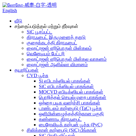
English
வீடு
சந்தைப்படுத்தல் மற்றும் தீர்வுகள்
SiC பூசப்பட்ட
கிராஃபைட் இருமுனைத் தகடு
குறைக்கடத்தி கிராஃபைட்
ஹைட்ரஜன் எரிபொருள் மின்கலம்
வெனேடியம் பேட்டரி
ஹைட்ரஜன் எரிபொருள் மின்கல வாகனம்
ஹைட்ரஜன் ஆளில்லா விமானம்
தயாரிப்புகள்
CVD பூச்சு
Si எபிடாக்ஸியல் பாகங்கள்
SiC எபிடாக்ஸியல் பாகங்கள்
MOCVD எபிடிக்ஸியல் பாகங்கள்
பொறித்தல் செயல்முறை பாகங்கள்
ஒற்றை படிக வளர்ச்சி பாகங்கள்
டாண்டலம் கார்பைடு (TaC) பூச்சு
ஒளிமின்னழுத்தத்திற்கான பகுதி
கண்ணாடி கிராஃபைட்
பைரோலிடிக் கார்பன் பூச்சு (PyC)
சிலிக்கான் கார்பைடு (SiC) பீங்கான்
SiC பிரதிபலிப்பான்