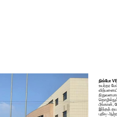
நிங்போ VE
உயர்தர மேம
விற்பனையி
நிறுவனமாக
தொழில்நுட்
பீங்கான், 
இந்தத் தய
புதிய ஆற்