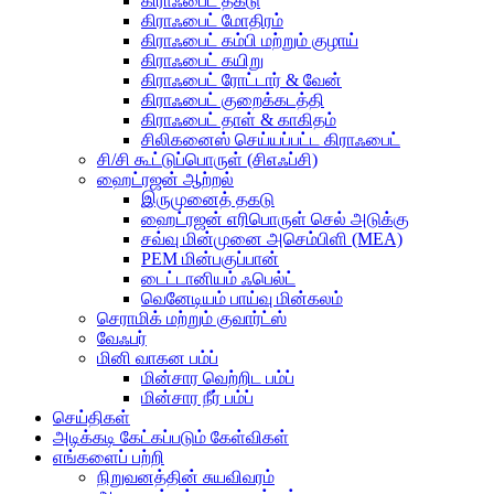
கிராஃபைட் தகடு
கிராஃபைட் மோதிரம்
கிராஃபைட் கம்பி மற்றும் குழாய்
கிராஃபைட் கயிறு
கிராஃபைட் ரோட்டார் & வேன்
கிராஃபைட் குறைக்கடத்தி
கிராஃபைட் தாள் & காகிதம்
சிலிகனைஸ் செய்யப்பட்ட கிராஃபைட்
சி/சி கூட்டுப்பொருள் (சிஎஃப்சி)
ஹைட்ரஜன் ஆற்றல்
இருமுனைத் தகடு
ஹைட்ரஜன் எரிபொருள் செல் அடுக்கு
சவ்வு மின்முனை அசெம்பிளி (MEA)
PEM மின்பகுப்பான்
டைட்டானியம் ஃபெல்ட்
வெனேடியம் பாய்வு மின்கலம்
செராமிக் மற்றும் குவார்ட்ஸ்
வேஃபர்
மினி வாகன பம்ப்
மின்சார வெற்றிட பம்ப்
மின்சார நீர் பம்ப்
செய்திகள்
அடிக்கடி கேட்கப்படும் கேள்விகள்
எங்களைப் பற்றி
நிறுவனத்தின் சுயவிவரம்