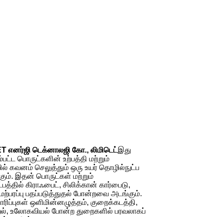
T எனர்ஜி டெக்னாலஜி கோ., லிமிடெட்
இது
்பட்ட பொருட்களின் உற்பத்தி மற்றும்
ல் கவனம் செலுத்தும் ஒரு உயர் தொழில்நுட்ப
ும். இதன் பொருட்கள் மற்றும்
பத்தில் கிராஃபைட், சிலிக்கான் கார்பைடு,
மேற்பரப்பு பதப்படுத்துதல் போன்றவை அடங்கும்.
ாரிப்புகள் ஒளிமின்னழுத்தம், குறைக்கடத்தி,
றல், உலோகவியல் போன்ற துறைகளில் பரவலாகப்