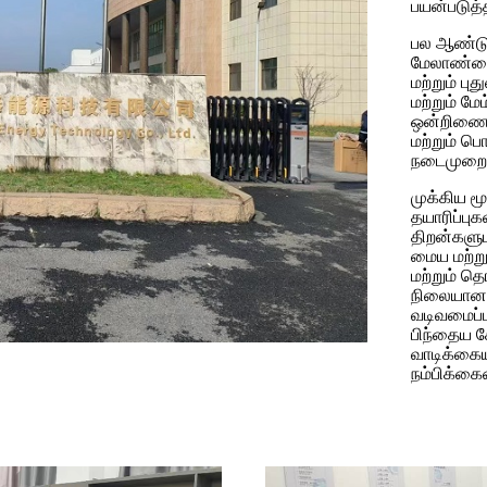
பயன்படுத்
பல ஆண்டு
மேலாண்மை 
மற்றும் ப
மற்றும் மே
ஒன்றிணைத்
மற்றும் 
நடைமுறை 
முக்கிய மூ
தயாரிப்புக
திறன்களுட
மைய மற்று
மற்றும் த
நிலையான த
வடிவமைப்பு
பிந்தைய ச
வாடிக்கைய
நம்பிக்கை