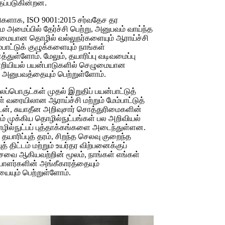
தப்படுகின்றன.
களாக, ISO 9001:2015 சர்வதேச தர
அமைப்பில் தேர்ச்சி பெற்று, அனுபவம் வாய்ந்த
ுதுமையான தொழில் வல்லுநர்களையும் ஆராய்ச்சி
ம்பாட்டுக் குழுக்களையும் நாங்கள்
துள்ளோம். மேலும், தயாரிப்பு வடிவமைப்பு
பொறியியல் பயன்பாடுகளில் செழுமையான
அனுபவத்தையும் பெற்றுள்ளோம்.
லப்பொருட்கள் முதல் இறுதிப் பயன்பாட்டுத்
ள் வரையிலான ஆராய்ச்சி மற்றும் மேம்பாட்டுத்
ன், சுயாதீன அறிவுசார் சொத்துரிமைகளின்
ம் முக்கிய தொழில்நுட்பங்கள் பல அறிவியல்
ொழில்நுட்பப் புத்தாக்கங்களை அடைந்துள்ளன.
யாரிப்புத் தரம், சிறந்த செலவு குறைந்த
த் திட்டம் மற்றும் உயர்தர விற்பனைக்குப்
ேவை ஆகியவற்றின் மூலம், நாங்கள் எங்கள்
ாளர்களின் அங்கீகாரத்தையும்
யையும் பெற்றுள்ளோம்.