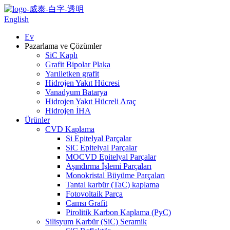
English
Ev
Pazarlama ve Çözümler
SiC Kaplı
Grafit Bipolar Plaka
Yarıiletken grafit
Hidrojen Yakıt Hücresi
Vanadyum Batarya
Hidrojen Yakıt Hücreli Araç
Hidrojen İHA
Ürünler
CVD Kaplama
Si Epitelyal Parçalar
SiC Epitelyal Parçalar
MOCVD Epitelyal Parçalar
Aşındırma İşlemi Parçaları
Monokristal Büyüme Parçaları
Tantal karbür (TaC) kaplama
Fotovoltaik Parça
Camsı Grafit
Pirolitik Karbon Kaplama (PyC)
Silisyum Karbür (SiC) Seramik