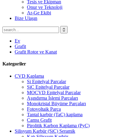
Tesis ve Ekipman
Onur ve Teknoloji
Ar-Ge Ekibi
Bize Ulaşın
Ev
Grafit
Grafit Rotor ve Kanat
Kategoriler
CVD Kaplama
Si Epitelyal Parçalar
SiC Epitelyal Parçalar
MOCVD Epitelyal Parçalar
Aşındırma İşlemi Parçaları
Monokristal Büyüme Parçaları
Fotovoltaik Parça
Tantal karbür (TaC) kaplama
Camsı Grafit
Pirolitik Karbon Kaplama (PyC)
Silisyum Karbür (SiC) Seramik
Katı Silisyum Karbür