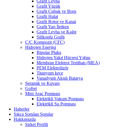
Grafit Levha
Grafit Yüzük
Grafit Çubuk ve Boru
Grafit Halat
Grafit Rotor ve Kanat
Grafit Yarı İletken
Grafit Levha ve Kağıt
Silikonlu Grafit
C/C Kompozit (CFC)
Hidrojen Enerjisi
Bipolar Plaka
Hidrojen Yakıt Hücresi Yığını
Membran Elektrot Tertibatı (MEA)
PEM Elektrolizör
Titanyum keçe
Vanadyum Akışlı Batarya
Seramik ve Kuvars
Gofret
Mini Araç Pompası
Elektrikli Vakum Pompası
Elektrikli Su Pompası
Haberler
Sıkça Sorulan Sorular
Hakkımızda
Şirket Profili