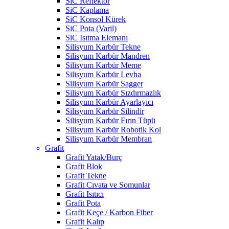
SiC Reflektör
SiC Kaplama
SiC Konsol Kürek
SiC Pota (Varil)
SiC Isıtma Elemanı
Silisyum Karbür Tekne
Silisyum Karbür Mandren
Silisyum Karbür Meme
Silisyum Karbür Levha
Silisyum Karbür Sagger
Silisyum Karbür Sızdırmazlık
Silisyum Karbür Ayarlayıcı
Silisyum Karbür Silindir
Silisyum Karbür Fırın Tüpü
Silisyum Karbür Robotik Kol
Silisyum Karbür Membran
Grafit
Grafit Yatak/Burç
Grafit Blok
Grafit Tekne
Grafit Cıvata ve Somunlar
Grafit Isıtıcı
Grafit Pota
Grafit Keçe / Karbon Fiber
Grafit Kalıp