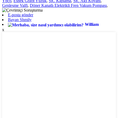
Ybco
,
Esnek Grafit Yüzük
,
SiC Kaplama
,
SiC Aks Kovanı
,
Genleşme Valfi
,
Döner Kanatlı Elektrikli Fren Vakum Pompası
,
E-posta gönder
Bayan Shmily
William
x