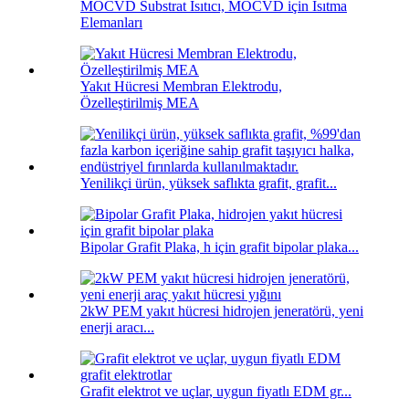
MOCVD Substrat Isıtıcı, MOCVD için Isıtma
Elemanları
Yakıt Hücresi Membran Elektrodu,
Özelleştirilmiş MEA
Yenilikçi ürün, yüksek saflıkta grafit, grafit...
Bipolar Grafit Plaka, h için grafit bipolar plaka...
2kW PEM yakıt hücresi hidrojen jeneratörü, yeni
enerji aracı...
Grafit elektrot ve uçlar, uygun fiyatlı EDM gr...