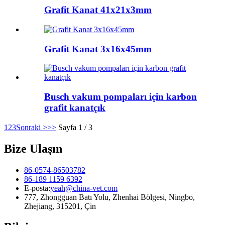
Grafit Kanat 41x21x3mm
Grafit Kanat 3x16x45mm
Busch vakum pompaları için karbon
grafit kanatçık
1
2
3
Sonraki >
>>
Sayfa 1 / 3
Bize Ulaşın
86-0574-86503782
86-189 1159 6392
E-posta:
yeah@china-vet.com
777, Zhongguan Batı Yolu, Zhenhai Bölgesi, Ningbo,
Zhejiang, 315201, Çin