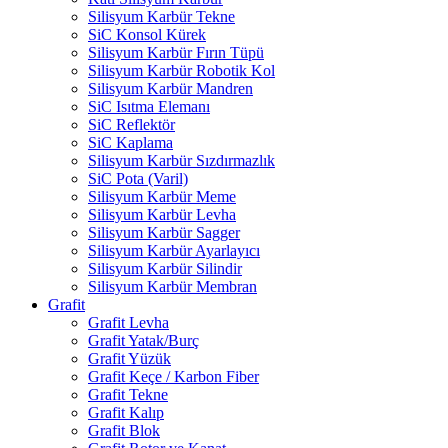
Silisyum Karbür Tekne
SiC Konsol Kürek
Silisyum Karbür Fırın Tüpü
Silisyum Karbür Robotik Kol
Silisyum Karbür Mandren
SiC Isıtma Elemanı
SiC Reflektör
SiC Kaplama
Silisyum Karbür Sızdırmazlık
SiC Pota (Varil)
Silisyum Karbür Meme
Silisyum Karbür Levha
Silisyum Karbür Sagger
Silisyum Karbür Ayarlayıcı
Silisyum Karbür Silindir
Silisyum Karbür Membran
Grafit
Grafit Levha
Grafit Yatak/Burç
Grafit Yüzük
Grafit Keçe / Karbon Fiber
Grafit Tekne
Grafit Kalıp
Grafit Blok