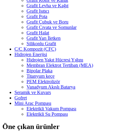
Grafit Rotor ve Kanat
Grafit Levha ve Kağıt
Grafit Isıtıcı
Grafit Pota
Grafit Çubuk ve Boru
Grafit Cıvata ve Somunlar
Grafit Halat
Grafit Yarı İletken
Silikonlu Grafit
C/C Kompozit (CFC)
Hidrojen Enerjisi
Hidrojen Yakıt Hücresi Yığını
Membran Elektrot Tertibatı (MEA)
Bipolar Plaka
Titanyum keçe
PEM Elektrolizör
Vanadyum Akışlı Batarya
Seramik ve Kuvars
Gofret
Mini Araç Pompası
Elektrikli Vakum Pompası
Elektrikli Su Pompası
Öne çıkan ürünler