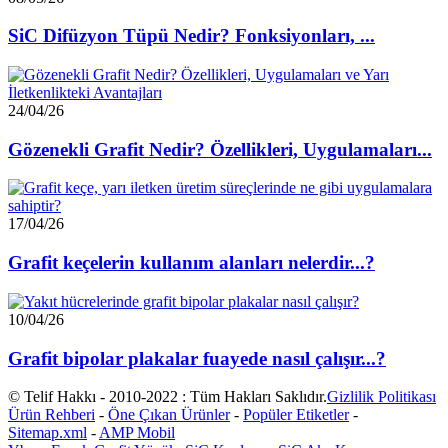
SiC Difüzyon Tüpü Nedir? Fonksiyonları, ...
24/04/26
Gözenekli Grafit Nedir? Özellikleri, Uygulamaları...
17/04/26
Grafit keçelerin kullanım alanları nelerdir...?
10/04/26
Grafit bipolar plakalar fuayede nasıl çalışır...?
© Telif Hakkı - 2010-2022 : Tüm Hakları Saklıdır.
Gizlilik Politikası
Ürün Rehberi
-
Öne Çıkan Ürünler
-
Popüler Etiketler
-
Sitemap.xml
-
AMP Mobil