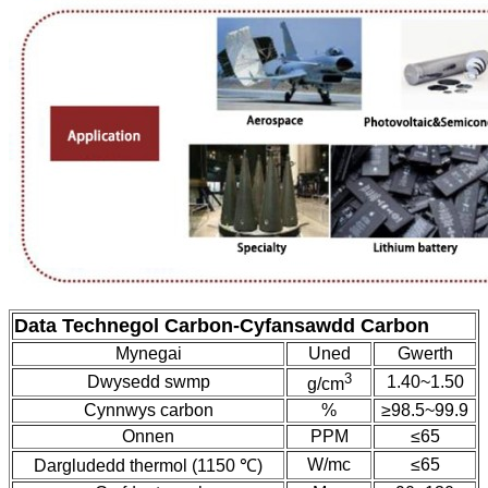
Data Technegol Carbon
-
Cyfansawdd Carbon
Mynegai
Uned
Gwerth
3
Dwysedd swmp
1.40~1.50
g/cm
Cynnwys carbon
%
≥98.5~99.9
Onnen
PPM
≤65
W/mc
≤65
Dargludedd thermol (1150 ℃)