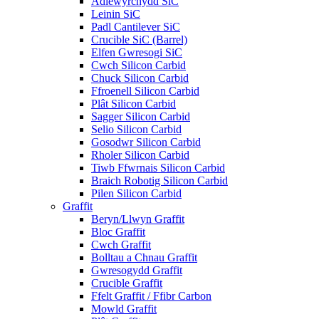
Adlewyrchydd SiC
Leinin SiC
Padl Cantilever SiC
Crucible SiC (Barrel)
Elfen Gwresogi SiC
Cwch Silicon Carbid
Chuck Silicon Carbid
Ffroenell Silicon Carbid
Plât Silicon Carbid
Sagger Silicon Carbid
Selio Silicon Carbid
Gosodwr Silicon Carbid
Rholer Silicon Carbid
Tiwb Ffwrnais Silicon Carbid
Braich Robotig Silicon Carbid
Pilen Silicon Carbid
Graffit
Beryn/Llwyn Graffit
Bloc Graffit
Cwch Graffit
Bolltau a Chnau Graffit
Gwresogydd Graffit
Crucible Graffit
Ffelt Graffit / Ffibr Carbon
Mowld Graffit