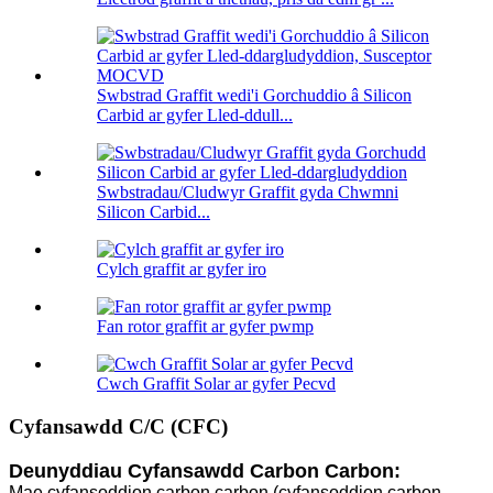
Swbstrad Graffit wedi'i Gorchuddio â Silicon
Carbid ar gyfer Lled-ddull...
Swbstradau/Cludwyr Graffit gyda Chwmni
Silicon Carbid...
Cylch graffit ar gyfer iro
Fan rotor graffit ar gyfer pwmp
Cwch Graffit Solar ar gyfer Pecvd
Cyfansawdd C/C (CFC)
Deunyddiau Cyfansawdd Carbon Carbon:
Mae cyfansoddion carbon carbon (cyfansoddion carbon