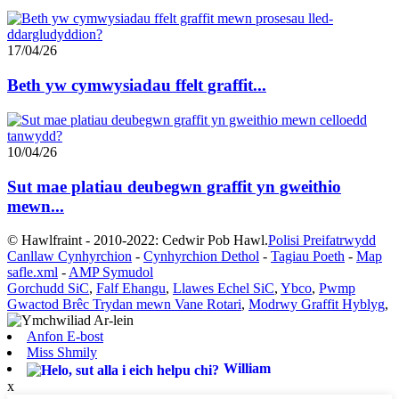
17/04/26
Beth yw cymwysiadau ffelt graffit...
10/04/26
Sut mae platiau deubegwn graffit yn gweithio
mewn...
© Hawlfraint - 2010-2022: Cedwir Pob Hawl.
Polisi Preifatrwydd
Canllaw Cynhyrchion
-
Cynhyrchion Dethol
-
Tagiau Poeth
-
Map
safle.xml
-
AMP Symudol
Gorchudd SiC
,
Falf Ehangu
,
Llawes Echel SiC
,
Ybco
,
Pwmp
Gwactod Brêc Trydan mewn Vane Rotari
,
Modrwy Graffit Hyblyg
,
Anfon E-bost
Miss Shmily
William
x