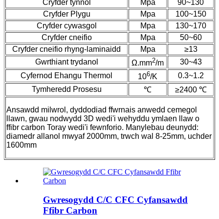
Cryfder tynnol
Mpa
90~130
Cryfder Plygu
Mpa
100~150
Cryfder cywasgol
Mpa
130~170
Cryfder cneifio
Mpa
50~60
Cryfder cneifio rhyng-laminaidd
Mpa
≥13
2
Gwrthiant trydanol
30~43
Ω.mm
/m
6
Cyfernod Ehangu Thermol
0.3~1.2
10
/K
Tymheredd Prosesu
℃
≥2400 ℃
Ansawdd milwrol, dyddodiad ffwrnais anwedd cemegol
llawn, gwau nodwydd 3D wedi'i wehyddu ymlaen llaw o
ffibr carbon Toray wedi'i fewnforio. Manylebau deunydd:
diamedr allanol mwyaf 2000mm, trwch wal 8-25mm, uchder
1600mm
Gwresogydd C/C CFC Cyfansawdd
Ffibr Carbon