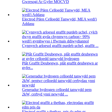
Gwresogi Ar Gyfer MOCVD
Electrod Pilen Celloedd Tanwydd, MEA wedi'i
Addasu
Cynnyrch arloesol graffit purdeb uchel, graffit ...
Plât Graffit Deubegwn, plât graffit deubegwn ar
gyfer...
Generadur hydrogen celloedd tanwydd pem
2kW, cerbyd ynni newydd ...
Electrod graffit a thethau, pris da edm gr ...