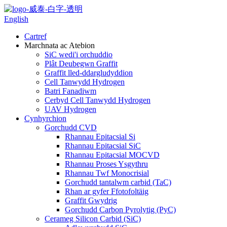
English
Cartref
Marchnata ac Atebion
SiC wedi'i orchuddio
Plât Deubegwn Graffit
Graffit lled-ddargludyddion
Cell Tanwydd Hydrogen
Batri Fanadiwm
Cerbyd Cell Tanwydd Hydrogen
UAV Hydrogen
Cynhyrchion
Gorchudd CVD
Rhannau Epitacsial Si
Rhannau Epitacsial SiC
Rhannau Epitacsial MOCVD
Rhannau Proses Ysgythru
Rhannau Twf Monocrisial
Gorchudd tantalwm carbid (TaC)
Rhan ar gyfer Ffotofoltäig
Graffit Gwydrig
Gorchudd Carbon Pyrolytig (PyC)
Cerameg Silicon Carbid (SiC)