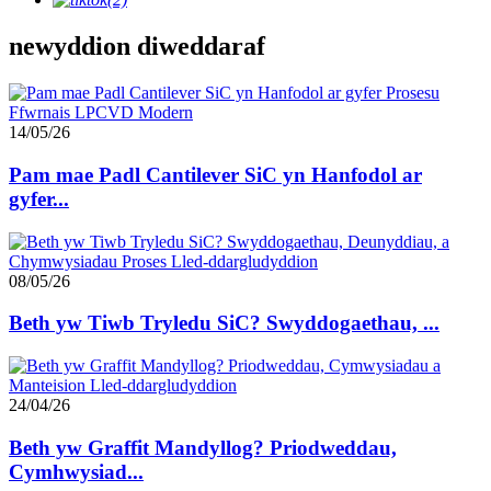
newyddion diweddaraf
14/05/26
Pam mae Padl Cantilever SiC yn Hanfodol ar
gyfer...
08/05/26
Beth yw Tiwb Tryledu SiC? Swyddogaethau, ...
24/04/26
Beth yw Graffit Mandyllog? Priodweddau,
Cymhwysiad...