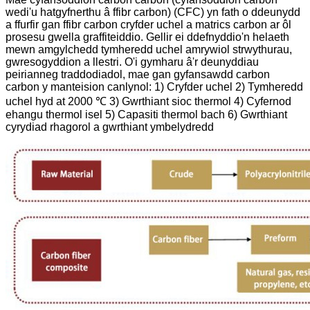
wedi'u hatgyfnerthu â ffibr carbon) (CFC) yn fath o ddeunydd
a ffurfir gan ffibr carbon cryfder uchel a matrics carbon ar ôl
prosesu gwella graffiteiddio.
Gellir ei ddefnyddio'n helaeth
mewn amgylchedd tymheredd uchel amrywiol strwythurau,
gwresogyddion a llestri. O'i gymharu â'r deunyddiau
peirianneg traddodiadol, mae gan gyfansawdd carbon
carbon y manteision canlynol:
1) Cryfder uchel
2) Tymheredd
uchel hyd at 2000 ℃
3) Gwrthiant sioc thermol
4) Cyfernod
ehangu thermol isel
5) Capasiti thermol bach
6) Gwrthiant
cyrydiad rhagorol a gwrthiant ymbelydredd