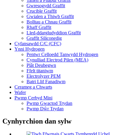
Taflen a Phapur Graffit
Gwresogydd Graffit
Crucible Graffit
Gwialen a Thiwb Graffit
Bolltau a Chnau Graffit
Rhaff Graffit
Lled-ddargludyddion Graffit
Graffit Siliconedig
Cyfansawdd C/C (CFC)
Ynni Hydrogen
Pentwr Celloedd Tanwydd Hydrogen
Cynulliad Electrod Pilen (MEA)
Plât Deubegwn
Ffelt titaniwm
Electrolyzer PEM
Batri Llif Fanadiwm
Cerameg a Chwarts
Wafer
Pwmp Cerbyd Mini
Pwmp Gwactod Trydan
Pwmp Dŵr Trydan
Cynhyrchion dan sylw