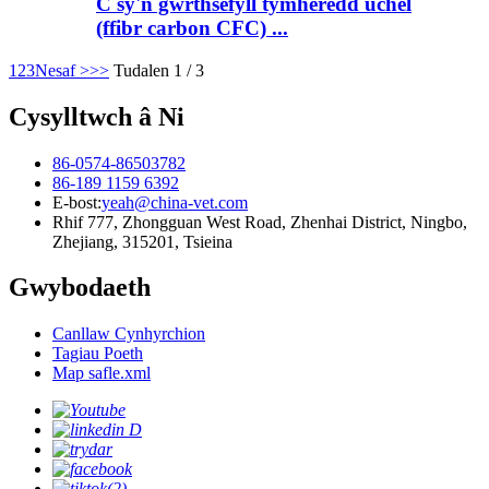
C sy'n gwrthsefyll tymheredd uchel
(ffibr carbon CFC) ...
1
2
3
Nesaf >
>>
Tudalen 1 / 3
Cysylltwch â Ni
86-0574-86503782
86-189 1159 6392
E-bost:
yeah@china-vet.com
Rhif 777, Zhongguan West Road, Zhenhai District, Ningbo,
Zhejiang, 315201, Tsieina
Gwybodaeth
Canllaw Cynhyrchion
Tagiau Poeth
Map safle.xml