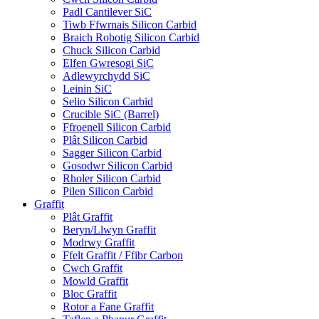
Padl Cantilever SiC
Tiwb Ffwrnais Silicon Carbid
Braich Robotig Silicon Carbid
Chuck Silicon Carbid
Elfen Gwresogi SiC
Adlewyrchydd SiC
Leinin SiC
Selio Silicon Carbid
Crucible SiC (Barrel)
Ffroenell Silicon Carbid
Plât Silicon Carbid
Sagger Silicon Carbid
Gosodwr Silicon Carbid
Rholer Silicon Carbid
Pilen Silicon Carbid
Graffit
Plât Graffit
Beryn/Llwyn Graffit
Modrwy Graffit
Ffelt Graffit / Ffibr Carbon
Cwch Graffit
Mowld Graffit
Bloc Graffit
Rotor a Fane Graffit