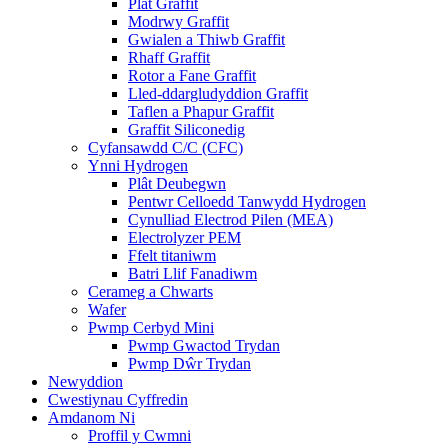
Plât Graffit
Modrwy Graffit
Gwialen a Thiwb Graffit
Rhaff Graffit
Rotor a Fane Graffit
Lled-ddargludyddion Graffit
Taflen a Phapur Graffit
Graffit Siliconedig
Cyfansawdd C/C (CFC)
Ynni Hydrogen
Plât Deubegwn
Pentwr Celloedd Tanwydd Hydrogen
Cynulliad Electrod Pilen (MEA)
Electrolyzer PEM
Ffelt titaniwm
Batri Llif Fanadiwm
Cerameg a Chwarts
Wafer
Pwmp Cerbyd Mini
Pwmp Gwactod Trydan
Pwmp Dŵr Trydan
Newyddion
Cwestiynau Cyffredin
Amdanom Ni
Proffil y Cwmni