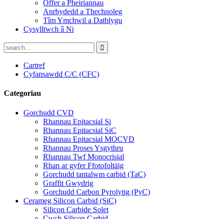
Offer a Pheiriannau
Anrhydedd a Thechnoleg
Tîm Ymchwil a Datblygu
Cysylltwch â Ni
Cartref
Cyfansawdd C/C (CFC)
Categorïau
Gorchudd CVD
Rhannau Epitacsial Si
Rhannau Epitacsial SiC
Rhannau Epitacsial MOCVD
Rhannau Proses Ysgythru
Rhannau Twf Monocrisial
Rhan ar gyfer Ffotofoltäig
Gorchudd tantalwm carbid (TaC)
Graffit Gwydrig
Gorchudd Carbon Pyrolytig (PyC)
Cerameg Silicon Carbid (SiC)
Silicon Carbide Solet
Cwch Silicon Carbid