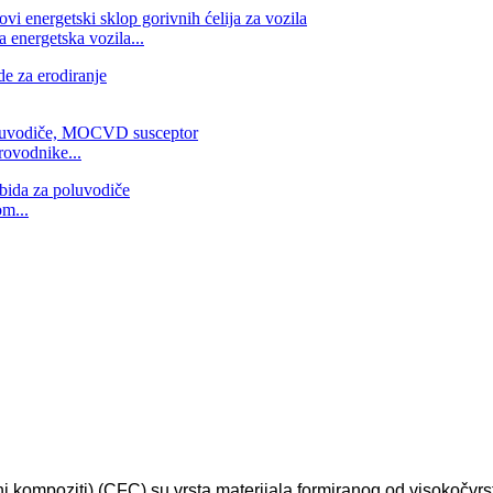
 energetska vozila...
rovodnike...
om...
ni kompoziti) (CFC) su vrsta materijala formiranog od visokočvrs