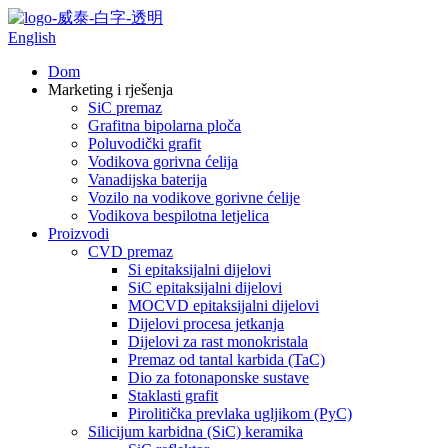
English
Dom
Marketing i rješenja
SiC premaz
Grafitna bipolarna ploča
Poluvodički grafit
Vodikova gorivna ćelija
Vanadijska baterija
Vozilo na vodikove gorivne ćelije
Vodikova bespilotna letjelica
Proizvodi
CVD premaz
Si epitaksijalni dijelovi
SiC epitaksijalni dijelovi
MOCVD epitaksijalni dijelovi
Dijelovi procesa jetkanja
Dijelovi za rast monokristala
Premaz od tantal karbida (TaC)
Dio za fotonaponske sustave
Staklasti grafit
Pirolitička prevlaka ugljikom (PyC)
Silicijum karbidna (SiC) keramika