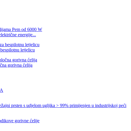
ktrične energije...
espilotnu letjelicu
očna gorivna ćelija