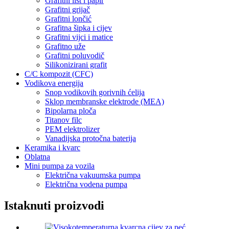
Grafitni list i papir
Grafitni grijač
Grafitni lončić
Grafitna šipka i cijev
Grafitni vijci i matice
Grafitno uže
Grafitni poluvodič
Silikonizirani grafit
C/C kompozit (CFC)
Vodikova energija
Snop vodikovih gorivnih ćelija
Sklop membranske elektrode (MEA)
Bipolarna ploča
Titanov filc
PEM elektrolizer
Vanadijska protočna baterija
Keramika i kvarc
Oblatna
Mini pumpa za vozila
Električna vakuumska pumpa
Električna vodena pumpa
Istaknuti proizvodi