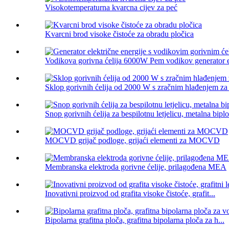
Visokotemperaturna kvarcna cijev za peć
Kvarcni brod visoke čistoće za obradu pločica
Vodikova gorivna ćelija 6000W Pem vodikov generator ele
Sklop gorivnih ćelija od 2000 W s zračnim hlađenjem za b
Snop gorivnih ćelija za bespilotnu letjelicu, metalna bipl
MOCVD grijač podloge, grijaći elementi za MOCVD
Membranska elektroda gorivne ćelije, prilagođena MEA
Inovativni proizvod od grafita visoke čistoće, grafit...
Bipolarna grafitna ploča, grafitna bipolarna ploča za h...