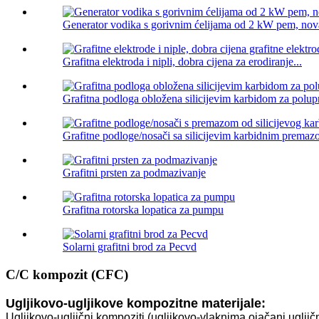
Generator vodika s gorivnim ćelijama od 2 kW pem, nova
Grafitna elektroda i nipli, dobra cijena za erodiranje...
Grafitna podloga obložena silicijevim karbidom za polup
Grafitne podloge/nosači sa silicijevim karbidnim premaz
Grafitni prsten za podmazivanje
Grafitna rotorska lopatica za pumpu
Solarni grafitni brod za Pecvd
C/C kompozit (CFC)
Ugljikovo-ugljikove kompozitne materijale:
Ugljikovo-ugljični kompoziti (ugljikovo-vlaknima ojačani ugljič