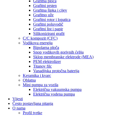
Grafitna ploča
Grafitni prsten
Grafitna šipka i cijev
Grafitno uže
Grafitni rotor i lopatica
Grafitni poluvodič
Grafitni list i papir
Silikonizirani grafit
C/C kompozit (CFC)
Vodikova energija
Bipolarna ploča
Snop vodikovih gorivnih ćelija
Sklop membranske elektrode (MEA)
PEM elektrolizer
Titanov filc
Vanadijska protočna baterija
Keramika i kvarc
Oblatna
Mini pumpa za vozila
Električna vakuumska pumpa
Električna vodena pumpa
Vijesti
Često postavljana pitanja
O nama
Profil tvrtke