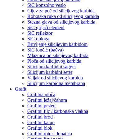
SiC konzolno veslo
Cijev za peć od silicijevog karbida
Robotska ruka od silicijevog karbida
Stezna glava od silicijevog karbida
SiC grijaći element
SiC reflektor
SiC obloga
Brtvljenje silicijevim karbidom
SiC lončić (bačva)
Mlaznica od silicijevog karbida
Ploča od silicijevog karbida
Silicijum karbidni sagger
Silicijum karbidni seter
Valjak od silicijevog karbida
Silicijum-karbidna membrana
Grafit
Grafitna ploča
Grafitni ležaj/čahura
Grafitni prsten
Grafitni filc / karbonska vlakna
Grafitni brod
Grafitni kalup
Grafitni blok
Grafitni rotor i lopatica