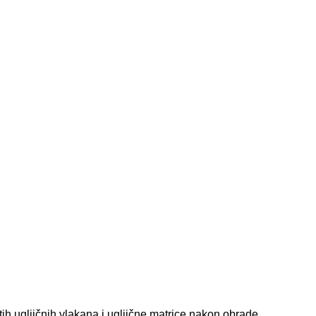
tih ugljičnih vlakana i ugljične matrice nakon obrade