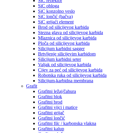
SiC reflektor
SiC obloga
SiC konzolno veslo
SiC lončić (bačva)
SiC grijaći element
Brod od silicijevog karbida
Stezna glava od silicijevog karbida
Mlaznica od silicijevog karbida
Ploča od silicijevog karbida
Silicijum karbidni sagger
Brtvljenje silicijevim karbidom
Silicijum karbidni seter
Valjak od silicijevog karbida
Cijev za peć od silicijevog karbida
Robotska ruka od silicijevog karbida
Silicijum-karbidna membrana
Grafit
Grafitni ležaj/čahura
Grafitni blok
Grafitni brod
Grafitni vijci i matice
Grafitni grijač
Grafitni lončić
Grafitni filc / karbonska vlakna
Grafitni kalup