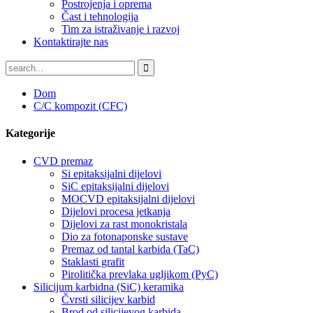
Postrojenja i oprema
Čast i tehnologija
Tim za istraživanje i razvoj
Kontaktirajte nas
Dom
C/C kompozit (CFC)
Kategorije
CVD premaz
Si epitaksijalni dijelovi
SiC epitaksijalni dijelovi
MOCVD epitaksijalni dijelovi
Dijelovi procesa jetkanja
Dijelovi za rast monokristala
Dio za fotonaponske sustave
Premaz od tantal karbida (TaC)
Staklasti grafit
Pirolitička prevlaka ugljikom (PyC)
Silicijum karbidna (SiC) keramika
Čvrsti silicijev karbid
Brod od silicijevog karbida