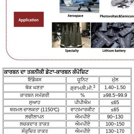
ਕਾਰਬਨ ਦਾ ਤਕਨੀਕੀ ਡੇਟਾ
-
ਕਾਰਬਨ ਕੰਪੋਜ਼ਿਟ
ਇੰਡੈਕਸ
ਯੂਨਿਟ
ਮੁੱਲ
3
ਥੋਕ ਘਣਤਾ
1.40~1.50
ਗ੍ਰਾਮ/ਸੈ.ਮੀ.
ਕਾਰਬਨ ਸਮੱਗਰੀ
%
≥98.5~99.9
ਸੁਆਹ
ਪੀਪੀਐਮ
≤65
ਥਰਮਲ ਚਾਲਕਤਾ (1150℃)
ਵਾਟ/ਮਾਰਕੀਟ
≤65
ਲਚੀਲਾਪਨ
ਐਮਪੀਏ
90~130
ਲਚਕਦਾਰ ਤਾਕਤ
ਐਮਪੀਏ
100~150
ਸੰਕੁਚਿਤ ਤਾਕਤ
ਐਮਪੀਏ
130~170