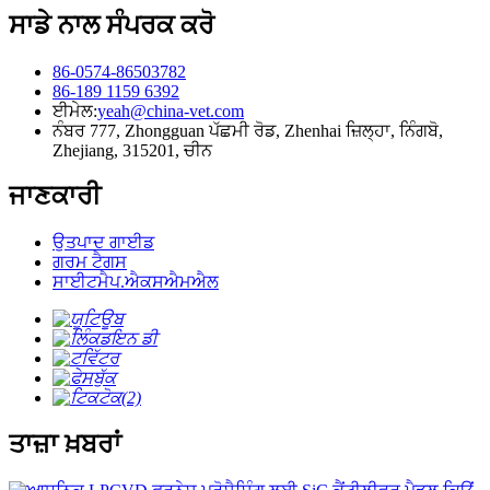
ਸਾਡੇ ਨਾਲ ਸੰਪਰਕ ਕਰੋ
86-0574-86503782
86-189 1159 6392
ਈਮੇਲ:
yeah@china-vet.com
ਨੰਬਰ 777, Zhongguan ਪੱਛਮੀ ਰੋਡ, Zhenhai ਜ਼ਿਲ੍ਹਾ, ਨਿੰਗਬੋ,
Zhejiang, 315201, ਚੀਨ
ਜਾਣਕਾਰੀ
ਉਤਪਾਦ ਗਾਈਡ
ਗਰਮ ਟੈਗਸ
ਸਾਈਟਮੈਪ.ਐਕਸਐਮਐਲ
ਤਾਜ਼ਾ ਖ਼ਬਰਾਂ