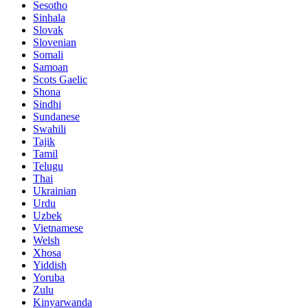
Sesotho
Sinhala
Slovak
Slovenian
Somali
Samoan
Scots Gaelic
Shona
Sindhi
Sundanese
Swahili
Tajik
Tamil
Telugu
Thai
Ukrainian
Urdu
Uzbek
Vietnamese
Welsh
Xhosa
Yiddish
Yoruba
Zulu
Kinyarwanda