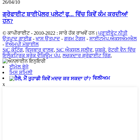
26/04/10
ਗ੍ਰੇਫਾਈਟ ਬਾਈਪੋਲਰ ਪਲੇਟਾਂ ਫੁ... ਵਿੱਚ ਕਿਵੇਂ ਕੰਮ ਕਰਦੀਆਂ
ਹਨ?
© ਕਾਪੀਰਾਈਟ - 2010-2022 : ਸਾਰੇ ਹੱਕ ਰਾਖਵੇਂ ਹਨ।
ਪਰਾਈਵੇਟ ਨੀਤੀ
ਉਤਪਾਦ ਗਾਈਡ
-
ਖਾਸ ਉਤਪਾਦ
-
ਗਰਮ ਟੈਗਸ
-
ਸਾਈਟਮੈਪ.ਐਕਸਐਮਐਲ
-
ਏਐਮਪੀ ਮੋਬਾਈਲ
SiC ਕੋਟਿੰਗ
,
ਵਿਸਥਾਰ ਵਾਲਵ
,
SiC ਐਕਸਲ ਸਲੀਵ
,
ਯਬਕੋ
,
ਰੋਟਰੀ ਵੈਨ ਵਿੱਚ
ਇਲੈਕਟ੍ਰਿਕ ਬ੍ਰੇਕ ਵੈਕਿਊਮ ਪੰਪ
,
ਲਚਕਦਾਰ ਗ੍ਰੇਫਾਈਟ ਰਿੰਗ
,
ਈਮੇਲ ਭੇਜੋ
ਮਿਸ ਸ਼ਮਿਲੀ
ਵਿਲੀਅਮ
x