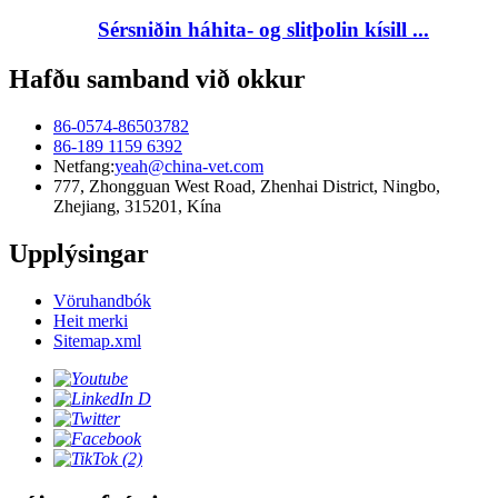
Sérsniðin háhita- og slitþolin kísill ...
Hafðu samband við okkur
86-0574-86503782
86-189 1159 6392
Netfang:
yeah@china-vet.com
777, Zhongguan West Road, Zhenhai District, Ningbo,
Zhejiang, 315201, Kína
Upplýsingar
Vöruhandbók
Heit merki
Sitemap.xml