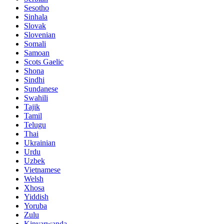
Sesotho
Sinhala
Slovak
Slovenian
Somali
Samoan
Scots Gaelic
Shona
Sindhi
Sundanese
Swahili
Tajik
Tamil
Telugu
Thai
Ukrainian
Urdu
Uzbek
Vietnamese
Welsh
Xhosa
Yiddish
Yoruba
Zulu
Kinyarwanda