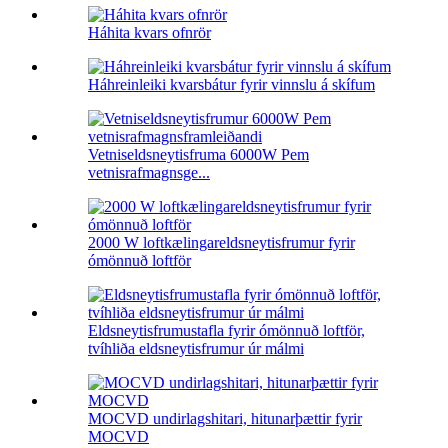
Háhita kvars ofnrör
Háhreinleiki kvarsbátur fyrir vinnslu á skífum
Vetniseldsneytisfruma 6000W Pem
vetnisrafmagnsge...
2000 W loftkælingareldsneytisfrumur fyrir
ómönnuð loftför
Eldsneytisfrumustafla fyrir ómönnuð loftför,
tvíhliða eldsneytisfrumur úr málmi
MOCVD undirlagshitari, hitunarþættir fyrir
MOCVD