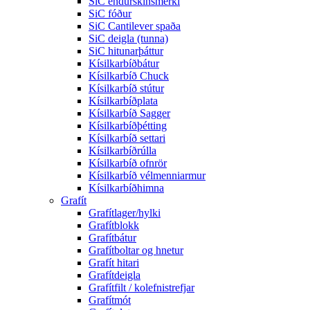
SiC endurskinsmerki
SiC fóður
SiC Cantilever spaða
SiC deigla (tunna)
SiC hitunarþáttur
Kísilkarbíðbátur
Kísilkarbíð Chuck
Kísilkarbíð stútur
Kísilkarbíðplata
Kísilkarbíð Sagger
Kísilkarbíðþétting
Kísilkarbíð settari
Kísilkarbíðrúlla
Kísilkarbíð ofnrör
Kísilkarbíð vélmenniarmur
Kísilkarbíðhimna
Grafít
Grafítlager/hylki
Grafítblokk
Grafítbátur
Grafítboltar og hnetur
Grafít hitari
Grafítdeigla
Grafítfilt / kolefnistrefjar
Grafítmót