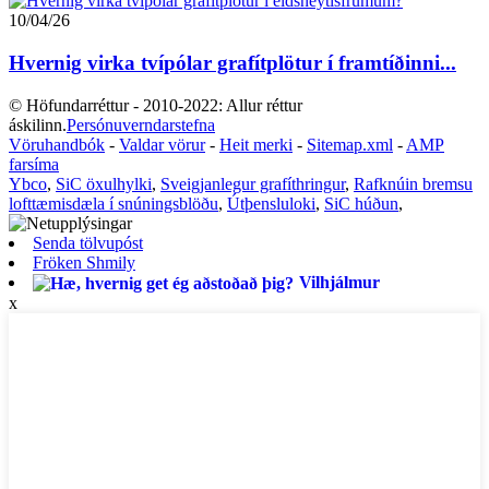
10/04/26
Hvernig virka tvípólar grafítplötur í framtíðinni...
© Höfundarréttur - 2010-2022: Allur réttur
áskilinn.
Persónuverndarstefna
Vöruhandbók
-
Valdar vörur
-
Heit merki
-
Sitemap.xml
-
AMP
farsíma
Ybco
,
SiC öxulhylki
,
Sveigjanlegur grafíthringur
,
Rafknúin bremsu
lofttæmisdæla í snúningsblöðu
,
Útþensluloki
,
SiC húðun
,
Senda tölvupóst
Fröken Shmily
Vilhjálmur
x