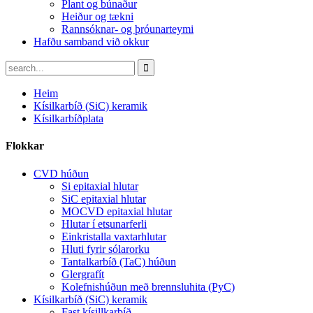
Plant og búnaður
Heiður og tækni
Rannsóknar- og þróunarteymi
Hafðu samband við okkur
Heim
Kísilkarbíð (SiC) keramik
Kísilkarbíðplata
Flokkar
CVD húðun
Si epitaxial hlutar
SiC epitaxial hlutar
MOCVD epitaxial hlutar
Hlutar í etsunarferli
Einkristalla vaxtarhlutar
Hluti fyrir sólarorku
Tantalkarbíð (TaC) húðun
Glergrafít
Kolefnishúðun með brennsluhita (PyC)
Kísilkarbíð (SiC) keramik
Fast kísillkarbíð