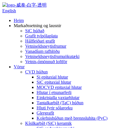
English
Heim
Markaðssetning og lausnir
SiC húðað
Grafít tvípólaplata
Hálfleiðari grafít
Vetniseldsneytisfrumur
Vanadíum rafhlöðu
Vetniseldsneytisfrumuökutæki
Vetnis-ómönnuð loftför
Vörur
CVD húðun
Si epitaxial hlutar
SiC epitaxial hlutar
MOCVD epitaxial hlutar
Hlutar í etsunarferli
Einkristalla vaxtarhlutar
Tantalkarbíð (TaC) húðun
Hluti fyrir sólarorku
Glergrafít
Kolefnishúðun með brennsluhita (PyC)
Kísilkarbíð (SiC) keramik