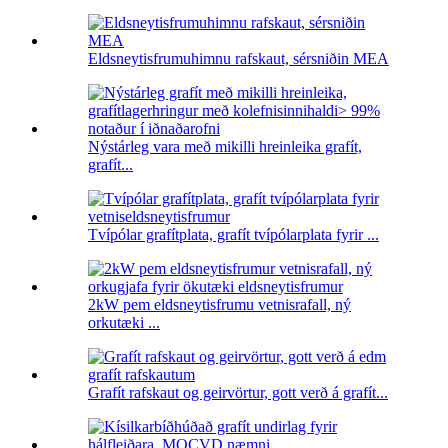
Eldsneytisfrumuhimnu rafskaut, sérsniðin MEA
Nýstárleg vara með mikilli hreinleika grafít,
grafít...
Tvípólar grafítplata, grafít tvípólarplata fyrir ...
2kW pem eldsneytisfrumu vetnisrafall, ný
orkutæki ...
Grafít rafskaut og geirvörtur, gott verð á grafít...