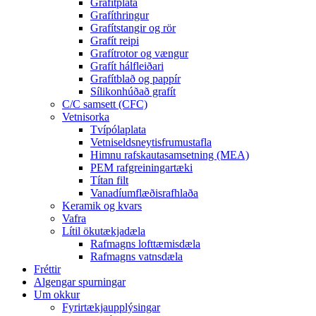
Grafítplata
Grafíthringur
Grafítstangir og rör
Grafít reipi
Grafítrotor og vængur
Grafít hálfleiðari
Grafítblað og pappír
Sílikonhúðað grafít
C/C samsett (CFC)
Vetnisorka
Tvípólaplata
Vetniseldsneytisfrumustafla
Himnu rafskautasamsetning (MEA)
PEM rafgreiningartæki
Títan filt
Vanadíumflæðisrafhlaða
Keramik og kvars
Vafra
Lítil ökutækjadæla
Rafmagns lofttæmisdæla
Rafmagns vatnsdæla
Fréttir
Algengar spurningar
Um okkur
Fyrirtækjaupplýsingar