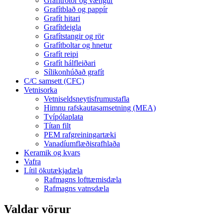
Grafítrotor og vængur
Grafítblað og pappír
Grafít hitari
Grafítdeigla
Grafítstangir og rör
Grafítboltar og hnetur
Grafít reipi
Grafít hálfleiðari
Sílikonhúðað grafít
C/C samsett (CFC)
Vetnisorka
Vetniseldsneytisfrumustafla
Himnu rafskautasamsetning (MEA)
Tvípólaplata
Títan filt
PEM rafgreiningartæki
Vanadíumflæðisrafhlaða
Keramik og kvars
Vafra
Lítil ökutækjadæla
Rafmagns lofttæmisdæla
Rafmagns vatnsdæla
Valdar vörur