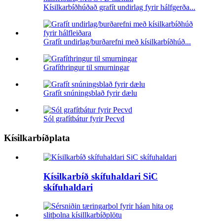
Kísilkarbíðhúðað grafít undirlag fyrir hálfgerða...
Grafít undirlag/burðarefni með kísilkarbíðhúð...
Grafíthringur til smurningar
Grafít snúningsblað fyrir dælu
Sól grafítbátur fyrir Pecvd
Kísilkarbíðplata
Kísilkarbíð skífuhaldari SiC
skífuhaldari