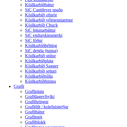
Kísilkarbíðbátur
SiC Cantilever spaða
Kísilkarbíð ofnrör
Kísilkarbíð vélmenniarmur
Kísilkarbíð Chuck
SiC hitunarþáttur
SiC endurskinsmerki
SiC fóður
Kísilkarbíðþétting
SiC deigla (tunna)
Kísilkarbíð stútur
Kísilkarbíðplata
Kísilkarbíð Sagger
Kísilkarbíð settari
Kísilkarbíðrúlla
Kísilkarbíðhimna
Grafít
Grafítplata
Grafítlager/hylki
Grafíthringur
Grafítfilt / kolefnistrefjar
Grafítbátur
Grafítmót
Grafítblokk