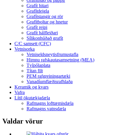
Grafítblað og pappír
Grafít hitari
Grafítdeigla
Grafítstangir og rör
Grafítboltar og hnetur
Grafít reipi
Grafít hálfleiðari
Sílikonhúðað grafít
C/C samsett (CFC)
Vetnisorka
Vetniseldsneytisfrumustafla
Himnu rafskautasamsetning (MEA)
Tvípólaplata
Títan filt
PEM rafgreiningartæki
Vanadíumflæðisrafhlaða
Keramik og kvars
Vafra
Lítil ökutækjadæla
Rafmagns lofttæmisdæla
Rafmagns vatnsdæla
Valdar vörur