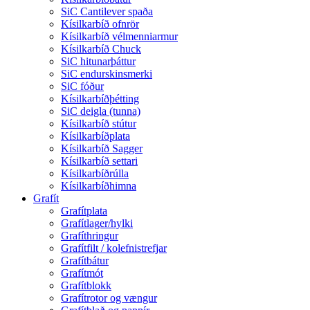
SiC Cantilever spaða
Kísilkarbíð ofnrör
Kísilkarbíð vélmenniarmur
Kísilkarbíð Chuck
SiC hitunarþáttur
SiC endurskinsmerki
SiC fóður
Kísilkarbíðþétting
SiC deigla (tunna)
Kísilkarbíð stútur
Kísilkarbíðplata
Kísilkarbíð Sagger
Kísilkarbíð settari
Kísilkarbíðrúlla
Kísilkarbíðhimna
Grafít
Grafítplata
Grafítlager/hylki
Grafíthringur
Grafítfilt / kolefnistrefjar
Grafítbátur
Grafítmót
Grafítblokk
Grafítrotor og vængur