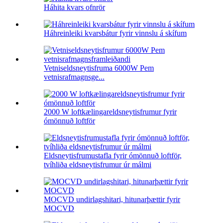
Háhita kvars ofnrör
Háhreinleiki kvarsbátur fyrir vinnslu á skífum
Vetniseldsneytisfruma 6000W Pem
vetnisrafmagnsge...
2000 W loftkælingareldsneytisfrumur fyrir
ómönnuð loftför
Eldsneytisfrumustafla fyrir ómönnuð loftför,
tvíhliða eldsneytisfrumur úr málmi
MOCVD undirlagshitari, hitunarþættir fyrir
MOCVD