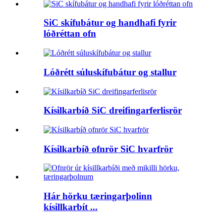
SiC skífubátur og handhafi fyrir
lóðréttan ofn
Lóðrétt súluskífubátur og stallur
Kísilkarbíð SiC dreifingarferlisrör
Kísilkarbíð ofnrör SiC hvarfrör
Hár hörku tæringarþolinn
kísillkarbít ...