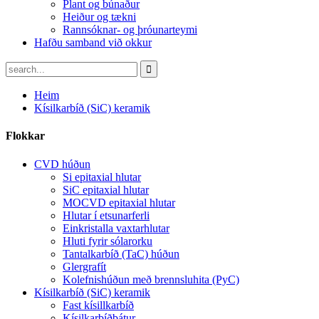
Plant og búnaður
Heiður og tækni
Rannsóknar- og þróunarteymi
Hafðu samband við okkur
Heim
Kísilkarbíð (SiC) keramik
Flokkar
CVD húðun
Si epitaxial hlutar
SiC epitaxial hlutar
MOCVD epitaxial hlutar
Hlutar í etsunarferli
Einkristalla vaxtarhlutar
Hluti fyrir sólarorku
Tantalkarbíð (TaC) húðun
Glergrafít
Kolefnishúðun með brennsluhita (PyC)
Kísilkarbíð (SiC) keramik
Fast kísillkarbíð
Kísilkarbíðbátur