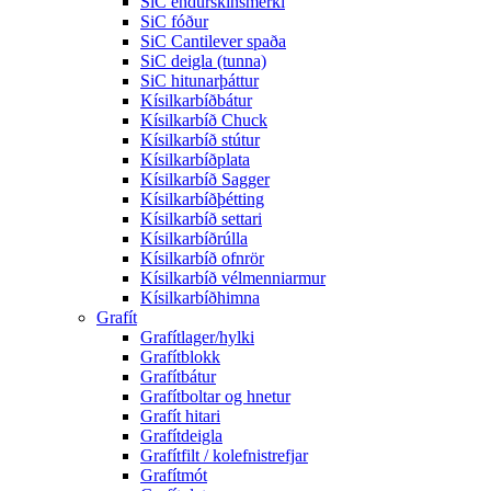
SiC endurskinsmerki
SiC fóður
SiC Cantilever spaða
SiC deigla (tunna)
SiC hitunarþáttur
Kísilkarbíðbátur
Kísilkarbíð Chuck
Kísilkarbíð stútur
Kísilkarbíðplata
Kísilkarbíð Sagger
Kísilkarbíðþétting
Kísilkarbíð settari
Kísilkarbíðrúlla
Kísilkarbíð ofnrör
Kísilkarbíð vélmenniarmur
Kísilkarbíðhimna
Grafít
Grafítlager/hylki
Grafítblokk
Grafítbátur
Grafítboltar og hnetur
Grafít hitari
Grafítdeigla
Grafítfilt / kolefnistrefjar
Grafítmót