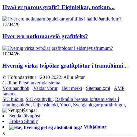
Hvað er porous grafít? Eiginleikar, notkun...
17/04/26
Hver eru notkunarsvið grafítfelts?
10/04/26
Hvernig virka tvípólar grafítplötur í framtíðinni...
© Höfundarréttur - 2010-2022: Allur réttur
áskilinn.
Persónuverndarstefna
Vöruhandbók
-
Valdar vörur
-
Heit merki
-
Sitemap.xml
-
AMP
farsíma
SiC húðun
,
SiC öxulhylki
,
Rafknúin bremsu lofttæmisdæla í
snúningsblöðu
,
Útþensluloki
,
Ybco
,
Sveigjanlegur grafíthringur
,
Senda tölvupóst
Fröken Shmily
Vilhjálmur
x