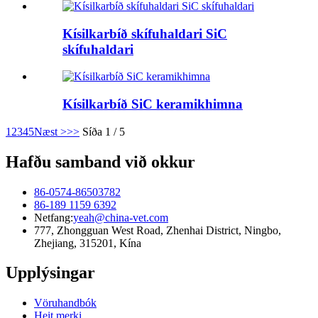
Kísilkarbíð skífuhaldari SiC
skífuhaldari
Kísilkarbíð SiC keramikhimna
1
2
3
4
5
Næst >
>>
Síða 1 / 5
Hafðu samband við okkur
86-0574-86503782
86-189 1159 6392
Netfang:
yeah@china-vet.com
777, Zhongguan West Road, Zhenhai District, Ningbo,
Zhejiang, 315201, Kína
Upplýsingar
Vöruhandbók
Heit merki