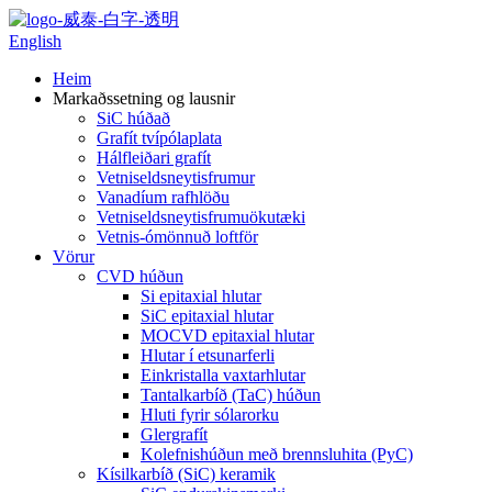
English
Heim
Markaðssetning og lausnir
SiC húðað
Grafít tvípólaplata
Hálfleiðari grafít
Vetniseldsneytisfrumur
Vanadíum rafhlöðu
Vetniseldsneytisfrumuökutæki
Vetnis-ómönnuð loftför
Vörur
CVD húðun
Si epitaxial hlutar
SiC epitaxial hlutar
MOCVD epitaxial hlutar
Hlutar í etsunarferli
Einkristalla vaxtarhlutar
Tantalkarbíð (TaC) húðun
Hluti fyrir sólarorku
Glergrafít
Kolefnishúðun með brennsluhita (PyC)
Kísilkarbíð (SiC) keramik