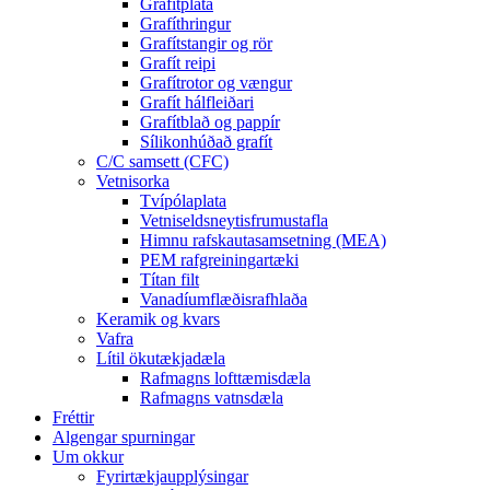
Grafítplata
Grafíthringur
Grafítstangir og rör
Grafít reipi
Grafítrotor og vængur
Grafít hálfleiðari
Grafítblað og pappír
Sílikonhúðað grafít
C/C samsett (CFC)
Vetnisorka
Tvípólaplata
Vetniseldsneytisfrumustafla
Himnu rafskautasamsetning (MEA)
PEM rafgreiningartæki
Títan filt
Vanadíumflæðisrafhlaða
Keramik og kvars
Vafra
Lítil ökutækjadæla
Rafmagns lofttæmisdæla
Rafmagns vatnsdæla
Fréttir
Algengar spurningar
Um okkur
Fyrirtækjaupplýsingar