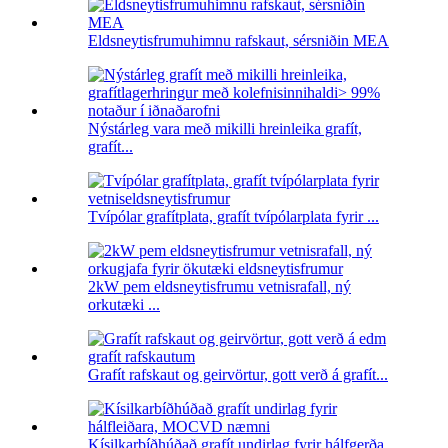
Eldsneytisfrumuhimnu rafskaut, sérsniðin MEA
Nýstárleg vara með mikilli hreinleika grafít,
grafít...
Tvípólar grafítplata, grafít tvípólarplata fyrir ...
2kW pem eldsneytisfrumu vetnisrafall, ný
orkutæki ...
Grafít rafskaut og geirvörtur, gott verð á grafít...
Kísilkarbíðhúðað grafít undirlag fyrir hálfgerða...