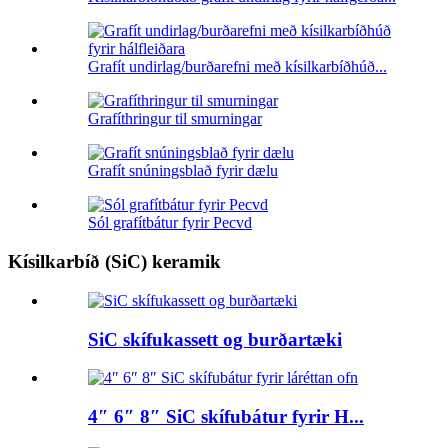
Grafít undirlag/burðarefni með kísilkarbíðhúð...
Grafíthringur til smurningar
Grafít snúningsblað fyrir dælu
Sól grafítbátur fyrir Pecvd
Kísilkarbíð (SiC) keramik
SiC skífukassett og burðartæki
4″ 6″ 8″ SiC skífubátur fyrir H...