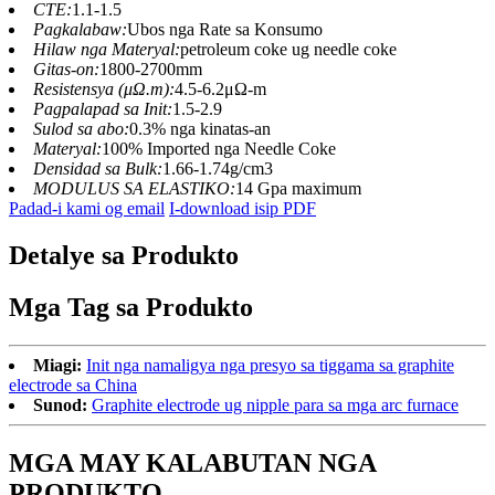
CTE:
1.1-1.5
Pagkalabaw:
Ubos nga Rate sa Konsumo
Hilaw nga Materyal:
petroleum coke ug needle coke
Gitas-on:
1800-2700mm
Resistensya (μΩ.m):
4.5-6.2μΩ-m
Pagpalapad sa Init:
1.5-2.9
Sulod sa abo:
0.3% nga kinatas-an
Materyal:
100% Imported nga Needle Coke
Densidad sa Bulk:
1.66-1.74g/cm3
MODULUS SA ELASTIKO:
14 Gpa maximum
Padad-i kami og email
I-download isip PDF
Detalye sa Produkto
Mga Tag sa Produkto
Miagi:
Init nga namaligya nga presyo sa tiggama sa graphite
electrode sa China
Sunod:
Graphite electrode ug nipple para sa mga arc furnace
MGA MAY KALABUTAN NGA
PRODUKTO