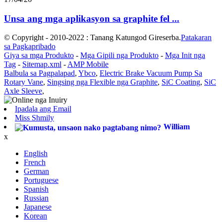
Unsa ang mga aplikasyon sa graphite fel ...
© Copyright - 2010-2022 : Tanang Katungod Gireserba.
Patakaran
sa Pagkapribado
Giya sa mga Produkto
-
Mga Gipili nga Produkto
-
Mga Init nga
Tag
-
Sitemap.xml
-
AMP Mobile
Balbula sa Pagpalapad
,
Ybco
,
Electric Brake Vacuum Pump Sa
Rotary Vane
,
Singsing nga Flexible nga Graphite
,
SiC Coating
,
SiC
Axle Sleeve
,
Ipadala ang Email
Miss Shmily
William
x
English
French
German
Portuguese
Spanish
Russian
Japanese
Korean