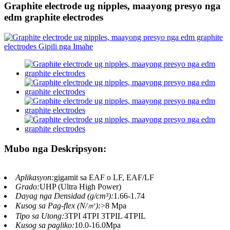
Graphite electrode ug nipples, maayong presyo nga
edm graphite electrodes
Mubo nga Deskripsyon:
Aplikasyon:
gigamit sa EAF o LF, EAF/LF
Grado:
UHP (Ultra High Power)
Dayag nga Densidad (g/cm³):
1.66-1.74
Kusog sa Pag-flex (N/㎡):
>8 Mpa
Tipo sa Utong:
3TPI 4TPI 3TPIL 4TPIL
Kusog sa pagliko:
10.0-16.0Mpa