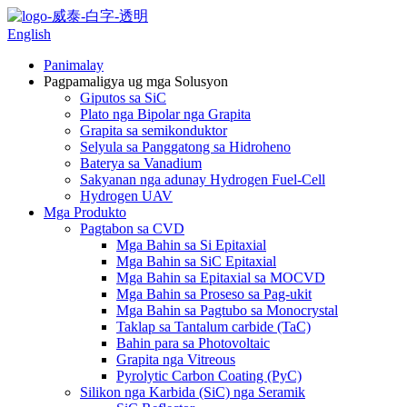
English
Panimalay
Pagpamaligya ug mga Solusyon
Giputos sa SiC
Plato nga Bipolar nga Grapita
Grapita sa semikonduktor
Selyula sa Panggatong sa Hidroheno
Baterya sa Vanadium
Sakyanan nga adunay Hydrogen Fuel-Cell
Hydrogen UAV
Mga Produkto
Pagtabon sa CVD
Mga Bahin sa Si Epitaxial
Mga Bahin sa SiC Epitaxial
Mga Bahin sa Epitaxial sa MOCVD
Mga Bahin sa Proseso sa Pag-ukit
Mga Bahin sa Pagtubo sa Monocrystal
Taklap sa Tantalum carbide (TaC)
Bahin para sa Photovoltaic
Grapita nga Vitreous
Pyrolytic Carbon Coating (PyC)
Silikon nga Karbida (SiC) nga Seramik