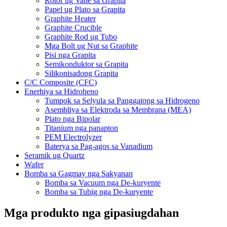
Rotor ug Vane sa Grapita
Papel ug Plato sa Grapita
Graphite Heater
Graphite Crucible
Graphite Rod ug Tubo
Mga Bolt ug Nut sa Graphite
Pisi nga Grapita
Semikonduktor sa Grapita
Silikonisadong Grapita
C/C Composite (CFC)
Enerhiya sa Hidroheno
Tumpok sa Selyula sa Panggatong sa Hidrogeno
Asembliya sa Elektroda sa Membrana (MEA)
Plato nga Bipolar
Titanium nga panapton
PEM Electrolyzer
Baterya sa Pag-agos sa Vanadium
Seramik ug Quartz
Wafer
Bomba sa Gagmay nga Sakyanan
Bomba sa Vacuum nga De-kuryente
Bomba sa Tubig nga De-kuryente
Mga produkto nga gipasiugdahan