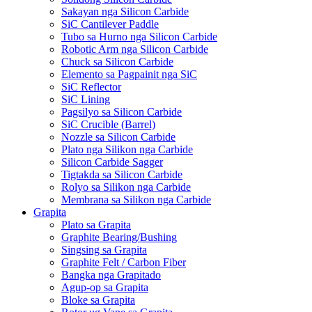
Sakayan nga Silicon Carbide
SiC Cantilever Paddle
Tubo sa Hurno nga Silicon Carbide
Robotic Arm nga Silicon Carbide
Chuck sa Silicon Carbide
Elemento sa Pagpainit nga SiC
SiC Reflector
SiC Lining
Pagsilyo sa Silicon Carbide
SiC Crucible (Barrel)
Nozzle sa Silicon Carbide
Plato nga Silikon nga Carbide
Silicon Carbide Sagger
Tigtakda sa Silicon Carbide
Rolyo sa Silikon nga Carbide
Membrana sa Silikon nga Carbide
Grapita
Plato sa Grapita
Graphite Bearing/Bushing
Singsing sa Grapita
Graphite Felt / Carbon Fiber
Bangka nga Grapitado
Agup-op sa Grapita
Bloke sa Grapita