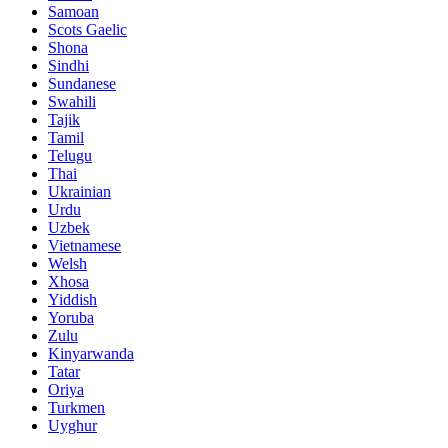
Samoan
Scots Gaelic
Shona
Sindhi
Sundanese
Swahili
Tajik
Tamil
Telugu
Thai
Ukrainian
Urdu
Uzbek
Vietnamese
Welsh
Xhosa
Yiddish
Yoruba
Zulu
Kinyarwanda
Tatar
Oriya
Turkmen
Uyghur