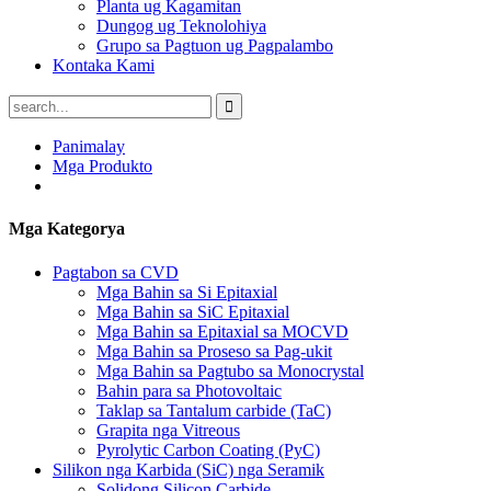
Planta ug Kagamitan
Dungog ug Teknolohiya
Grupo sa Pagtuon ug Pagpalambo
Kontaka Kami
Panimalay
Mga Produkto
Mga Kategorya
Pagtabon sa CVD
Mga Bahin sa Si Epitaxial
Mga Bahin sa SiC Epitaxial
Mga Bahin sa Epitaxial sa MOCVD
Mga Bahin sa Proseso sa Pag-ukit
Mga Bahin sa Pagtubo sa Monocrystal
Bahin para sa Photovoltaic
Taklap sa Tantalum carbide (TaC)
Grapita nga Vitreous
Pyrolytic Carbon Coating (PyC)
Silikon nga Karbida (SiC) nga Seramik
Solidong Silicon Carbide