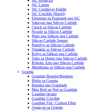
SiC Reflector
SiC Lining
SiC Cantilever Paddle
SiC Crucible (Barrel)
Elemento sa Pagpainit nga SiC
Sakayan nga Silicon Carbide
Chuck sa Silicon Carbide
Nozzle sa Silicon Carbide
Plato nga Silikon nga Carbide
Silicon Carbide Sagger
Pagsilyo sa Silicon Carbide
Tigtakda sa Silicon Carbide
Rolyo sa Silikon nga Carbide
Tubo sa Hurno nga Silicon Carbide
Robotic Arm nga Silicon Carbide
Membrana sa Silikon nga Carbide
Grapita
Graphite Bearing/Bushing
Bloke sa Grapita
Bangka nga Grapitado
Mga Bolt ug Nut sa Graphite
Graphite Heater
Graphite Crucible
Graphite Felt / Carbon Fiber
Agup-op sa Grapita