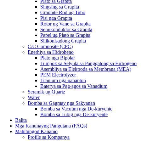
Plato sa Grapita
Singsing sa Grapita
Graphite Rod ug Tubo
Pisi nga Grapita
Rotor ug Vane sa Grapita
Semikonduktor sa Grapita
Papel ug Plato sa Grapita
Silikonisadong Grapita
C/C Composite (CFC)
Enerhiya sa Hidroheno
Plato nga Bipolar
Tumpok sa Selyula sa Panggatong sa Hidrogeno
Asembliya sa Elektroda sa Membrana (MEA)
PEM Electrolyzer
Titanium nga panapton
Baterya sa Pag-agos sa Vanadium
Seramik ug Quartz
Wafer
Bomba sa Gagmay nga Sakyanan
Bomba sa Vacuum nga De-kuryente
Bomba sa Tubig nga De-kuryente
Balita
Mga Kanunayng Pangutana (FAQs)
Mahitungod Kanamo
Profile sa Kompanya