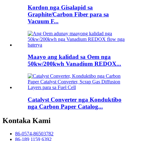
Kordon nga Gisalapid sa
Graphite/Carbon Fiber para sa
Vacuum F...
Maayo ang kalidad sa Oem nga
50kw/200kwh Vanadium REDOX...
Catalyst Converter nga Konduktibo
nga Carbon Paper Catalog...
Kontaka Kami
86-0574-86503782
86-189 1159 6392