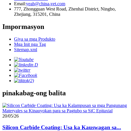
Email:
yeah@china-vet.com
777, Zhongguan West Road, Zhenhai District, Ningbo,
Zhejiang, 315201, China
Impormasyon
Giya sa mga Produkto
Mga Init nga Tag
Sitemap.xml
pinakabag-ong balita
20/05/26
Silicon Carbide Coating: Usa ka Kauswagan sa...