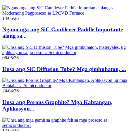
14/05/26
Ngano nga ang SiC Cantilever Paddle Importante
alang sa...
08/05/26
Unsa ang SiC Diffusion Tube? Mga gimbuhaton, ...
24/04/26
Unsa ang Porous Graphite? Mga Kabtangan,
Aplikasyon...
17/04/26