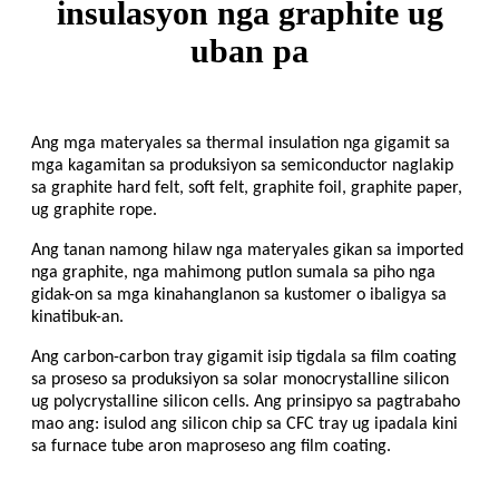
insulasyon nga graphite ug
uban pa
Ang mga materyales sa thermal insulation nga gigamit sa
mga kagamitan sa produksiyon sa semiconductor naglakip
sa graphite hard felt, soft felt, graphite foil, graphite paper,
ug graphite rope.
Ang tanan namong hilaw nga materyales gikan sa imported
nga graphite, nga mahimong putlon sumala sa piho nga
gidak-on sa mga kinahanglanon sa kustomer o ibaligya sa
kinatibuk-an.
Ang carbon-carbon tray gigamit isip tigdala sa film coating
sa proseso sa produksiyon sa solar monocrystalline silicon
ug polycrystalline silicon cells. Ang prinsipyo sa pagtrabaho
mao ang: isulod ang silicon chip sa CFC tray ug ipadala kini
sa furnace tube aron maproseso ang film coating.