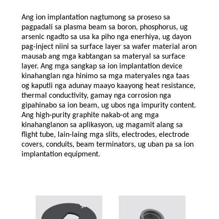
Ang ion implantation nagtumong sa proseso sa
pagpadali sa plasma beam sa boron, phosphorus, ug
arsenic ngadto sa usa ka piho nga enerhiya, ug dayon
pag-inject niini sa surface layer sa wafer material aron
mausab ang mga kabtangan sa materyal sa surface
layer. Ang mga sangkap sa ion implantation device
kinahanglan nga hinimo sa mga materyales nga taas
og kaputli nga adunay maayo kaayong heat resistance,
thermal conductivity, gamay nga corrosion nga
gipahinabo sa ion beam, ug ubos nga impurity content.
Ang high-purity graphite nakab-ot ang mga
kinahanglanon sa aplikasyon, ug magamit alang sa
flight tube, lain-laing mga slits, electrodes, electrode
covers, conduits, beam terminators, ug uban pa sa ion
implantation equipment.