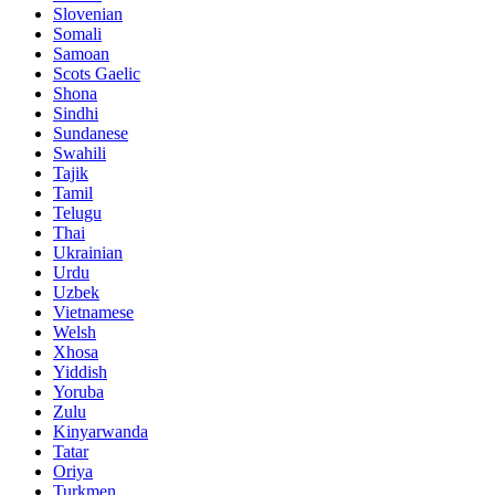
Slovenian
Somali
Samoan
Scots Gaelic
Shona
Sindhi
Sundanese
Swahili
Tajik
Tamil
Telugu
Thai
Ukrainian
Urdu
Uzbek
Vietnamese
Welsh
Xhosa
Yiddish
Yoruba
Zulu
Kinyarwanda
Tatar
Oriya
Turkmen