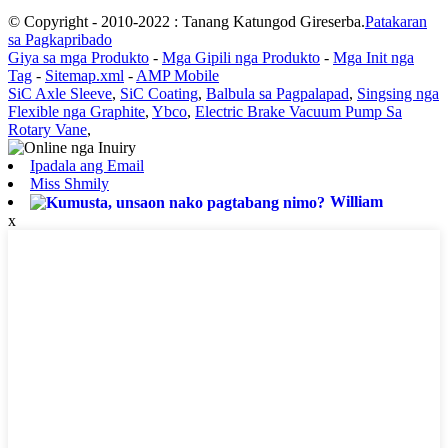
© Copyright - 2010-2022 : Tanang Katungod Gireserba.
Patakaran
sa Pagkapribado
Giya sa mga Produkto
-
Mga Gipili nga Produkto
-
Mga Init nga
Tag
-
Sitemap.xml
-
AMP Mobile
SiC Axle Sleeve
,
SiC Coating
,
Balbula sa Pagpalapad
,
Singsing nga
Flexible nga Graphite
,
Ybco
,
Electric Brake Vacuum Pump Sa
Rotary Vane
,
Ipadala ang Email
Miss Shmily
William
x