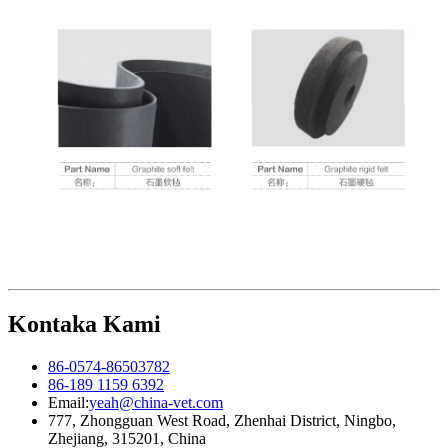
Kontaka Kami
86-0574-86503782
86-189 1159 6392
Email:
yeah@china-vet.com
777, Zhongguan West Road, Zhenhai District, Ningbo,
Zhejiang, 315201, China