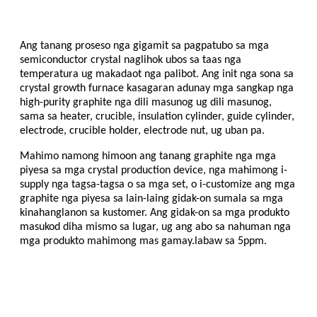
Ang tanang proseso nga gigamit sa pagpatubo sa mga
semiconductor crystal naglihok ubos sa taas nga
temperatura ug makadaot nga palibot. Ang init nga sona sa
crystal growth furnace kasagaran adunay mga sangkap nga
high-purity graphite nga dili masunog ug dili masunog,
sama sa heater, crucible, insulation cylinder, guide cylinder,
electrode, crucible holder, electrode nut, ug uban pa.
Mahimo namong himoon ang tanang graphite nga mga
piyesa sa mga crystal production device, nga mahimong i-
supply nga tagsa-tagsa o ​​sa mga set, o i-customize ang mga
graphite nga piyesa sa lain-laing gidak-on sumala sa mga
kinahanglanon sa kustomer. Ang gidak-on sa mga produkto
masukod diha mismo sa lugar, ug ang abo sa nahuman nga
mga produkto mahimong mas gamay.
labaw sa 5ppm.