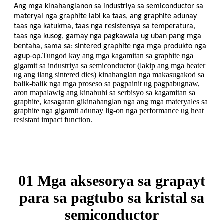
Ang mga kinahanglanon sa industriya sa semiconductor sa
materyal nga graphite labi ka taas, ang graphite adunay
taas nga katukma, taas nga resistensya sa temperatura,
taas nga kusog, gamay nga pagkawala ug uban pang mga
bentaha, sama sa: sintered graphite nga mga produkto nga
Tungod kay ang mga kagamitan sa graphite nga
agup-op.
gigamit sa industriya sa semiconductor (lakip ang mga heater
ug ang ilang sintered dies) kinahanglan nga makasugakod sa
balik-balik nga mga proseso sa pagpainit ug pagpabugnaw,
aron mapalawig ang kinabuhi sa serbisyo sa kagamitan sa
graphite, kasagaran gikinahanglan nga ang mga materyales sa
graphite nga gigamit adunay lig-on nga performance ug heat
resistant impact function.
01 Mga aksesorya sa grapayt
para sa pagtubo sa kristal sa
semiconductor