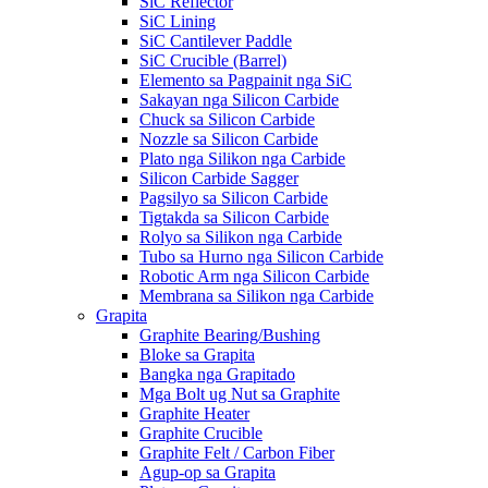
SiC Reflector
SiC Lining
SiC Cantilever Paddle
SiC Crucible (Barrel)
Elemento sa Pagpainit nga SiC
Sakayan nga Silicon Carbide
Chuck sa Silicon Carbide
Nozzle sa Silicon Carbide
Plato nga Silikon nga Carbide
Silicon Carbide Sagger
Pagsilyo sa Silicon Carbide
Tigtakda sa Silicon Carbide
Rolyo sa Silikon nga Carbide
Tubo sa Hurno nga Silicon Carbide
Robotic Arm nga Silicon Carbide
Membrana sa Silikon nga Carbide
Grapita
Graphite Bearing/Bushing
Bloke sa Grapita
Bangka nga Grapitado
Mga Bolt ug Nut sa Graphite
Graphite Heater
Graphite Crucible
Graphite Felt / Carbon Fiber
Agup-op sa Grapita