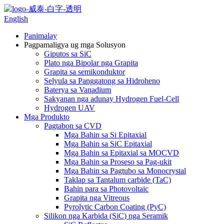
English
Panimalay
Pagpamaligya ug mga Solusyon
Giputos sa SiC
Plato nga Bipolar nga Grapita
Grapita sa semikonduktor
Selyula sa Panggatong sa Hidroheno
Baterya sa Vanadium
Sakyanan nga adunay Hydrogen Fuel-Cell
Hydrogen UAV
Mga Produkto
Pagtabon sa CVD
Mga Bahin sa Si Epitaxial
Mga Bahin sa SiC Epitaxial
Mga Bahin sa Epitaxial sa MOCVD
Mga Bahin sa Proseso sa Pag-ukit
Mga Bahin sa Pagtubo sa Monocrystal
Taklap sa Tantalum carbide (TaC)
Bahin para sa Photovoltaic
Grapita nga Vitreous
Pyrolytic Carbon Coating (PyC)
Silikon nga Karbida (SiC) nga Seramik