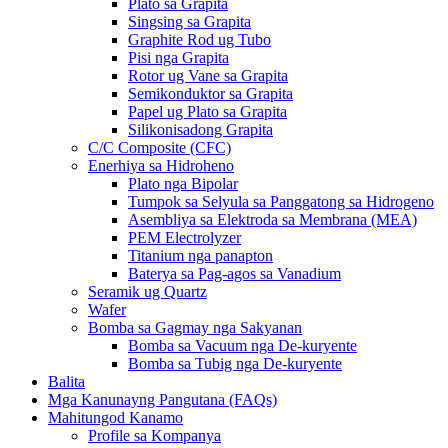
Plato sa Grapita
Singsing sa Grapita
Graphite Rod ug Tubo
Pisi nga Grapita
Rotor ug Vane sa Grapita
Semikonduktor sa Grapita
Papel ug Plato sa Grapita
Silikonisadong Grapita
C/C Composite (CFC)
Enerhiya sa Hidroheno
Plato nga Bipolar
Tumpok sa Selyula sa Panggatong sa Hidrogeno
Asembliya sa Elektroda sa Membrana (MEA)
PEM Electrolyzer
Titanium nga panapton
Baterya sa Pag-agos sa Vanadium
Seramik ug Quartz
Wafer
Bomba sa Gagmay nga Sakyanan
Bomba sa Vacuum nga De-kuryente
Bomba sa Tubig nga De-kuryente
Balita
Mga Kanunayng Pangutana (FAQs)
Mahitungod Kanamo
Profile sa Kompanya