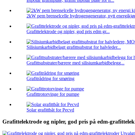
Bipolar grafittplate, grafitt bipolar plate for h...
2kW pem brenselcelle hydrogengenerator, nytt energikjør
Grafittelektrode og nipler, god pris edm gr...
Silisiumkarbidbelagt grafittsubstrat for halvleder...
Grafittsubstrater/bærere med silisiumkarbidbelegg...
Grafitrådring for smøring
Grafittrotorvinge for pumpe
Solar grafittbåt for Pecvd
Grafittelektrode og nipler, god pris på edm-grafittele