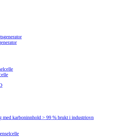
enerator
celle