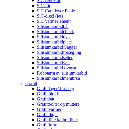
SiC-reflektor
SiC-fôr
SiC Cantilever Padle
SiC-digel (fat)
SiC-varmeelement
Silisiumkarbidbåt
Silisiumkarbidchuck
Silisiumkarbiddyse
Silisiumkarbidplate
Silisiumkarbid Sagger
Silisiumkarbidforsegling
Silisiumkarbidsetter
Silisiumkarbidvals
Silisiumkarbid ovnrør
Robotarm av silisiumkarbid
Silisiumkarbidmembran
Grafitt
Grafittlager/-bøssing
Grafittblokk
Grafittbåt
Grafittbolter og muttere
Grafittvarmer
Grafittdigel
Grafittfilt / karbonfiber
Grafittform