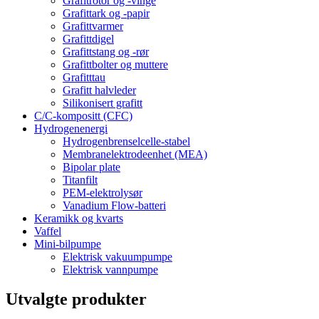
Grafitrotor og -vinge
Grafittark og -papir
Grafittvarmer
Grafittdigel
Grafittstang og -rør
Grafittbolter og muttere
Grafitttau
Grafitt halvleder
Silikonisert grafitt
C/C-kompositt (CFC)
Hydrogenenergi
Hydrogenbrenselcelle-stabel
Membranelektrodeenhet (MEA)
Bipolar plate
Titanfilt
PEM-elektrolysør
Vanadium Flow-batteri
Keramikk og kvarts
Vaffel
Mini-bilpumpe
Elektrisk vakuumpumpe
Elektrisk vannpumpe
Utvalgte produkter