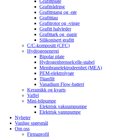
Grafittplate
Grafitrådring
Grafittstang og -rør
Grafitttau
Grafitrotor og -vinge
Grafitt halvleder
Grafittark og -papir
Silikonisert grafitt
C/C-kompositt (CFC)
Hydrogenenergi
Bipolar plate
Hydrogenbrenselcelle-stabel
Membranelektrodeenhet (MEA)
PEM-elektrolysør
Titanfilt
Vanadium Flow-batteri
Keramikk og kvarts
Vaffel
Mini-bilpumpe
Elektrisk vakuumpumpe
Elektrisk vannpumpe
Nyheter
Vanlige spørsmål
Om oss
Firmaprofil