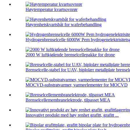
Høytemperatur kvartsovnrør
Høyrenhetskvartsbåt for waferbehandling
Hydrogenbrenselcelle 6000W Pem hydrogenelektrisitetsg
2000 W luftkjølende brenselcellepakke for drone
Brenselcelle-stabel for UAV, biplolær metallplate brensel
MOCVD-substratvarmer, varmeelementer for MOCVD
Brenselcellemembranelektrode, tilpasset MEA
Innovativt produkt med høy renhet grafitt, grafitt ...