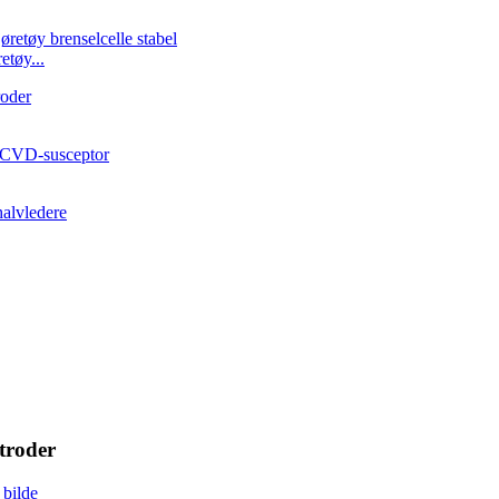
etøy...
ktroder