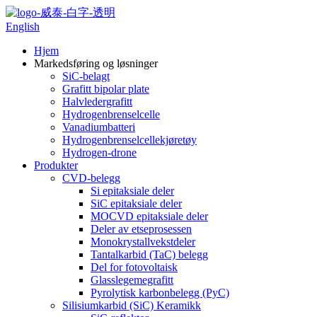
English
Hjem
Markedsføring og løsninger
SiC-belagt
Grafitt bipolar plate
Halvledergrafitt
Hydrogenbrenselcelle
Vanadiumbatteri
Hydrogenbrenselcellekjøretøy
Hydrogen-drone
Produkter
CVD-belegg
Si epitaksiale deler
SiC epitaksiale deler
MOCVD epitaksiale deler
Deler av etseprosessen
Monokrystallvekstdeler
Tantalkarbid (TaC) belegg
Del for fotovoltaisk
Glasslegemegrafitt
Pyrolytisk karbonbelegg (PyC)
Silisiumkarbid (SiC) Keramikk