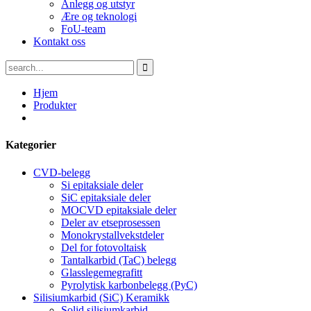
Anlegg og utstyr
Ære og teknologi
FoU-team
Kontakt oss
Hjem
Produkter
Kategorier
CVD-belegg
Si epitaksiale deler
SiC epitaksiale deler
MOCVD epitaksiale deler
Deler av etseprosessen
Monokrystallvekstdeler
Del for fotovoltaisk
Tantalkarbid (TaC) belegg
Glasslegemegrafitt
Pyrolytisk karbonbelegg (PyC)
Silisiumkarbid (SiC) Keramikk
Solid silisiumkarbid