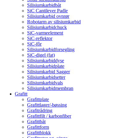
Silisiumkarbidbåt
SiC Cantilever Padle
Silisiumkarbid ovnrør
Robotarm av silisiumkarbid
Silisiumkarbidchuck
SiC-varmeelement
SiC-reflektor
SiC-fôr
Silisiumkarbidforsegling
SiC-digel (fat)
Silisiumkarbiddyse
Silisiumkarbidplate
Silisiumkarbid Sagger
Silisiumkarbidsetter
Silisiumkarbidvals
Silisiumkarbidmembran
Grafitt
Grafittplate
Grafittlager/-bøssing
Grafitrådring
Grafittfilt / karbonfiber
Grafittbåt
Grafittform
Grafittblokk