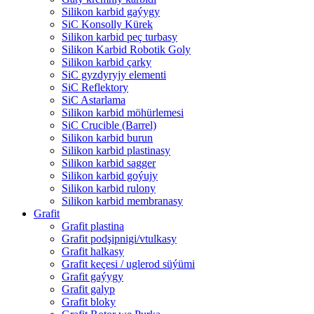
Silikon karbid gaýygy
SiC Konsolly Kürek
Silikon karbid peç turbasy
Silikon Karbid Robotik Goly
Silikon karbid çarky
SiC gyzdyryjy elementi
SiC Reflektory
SiC Astarlama
Silikon karbid möhürlemesi
SiC Crucible (Barrel)
Silikon karbid burun
Silikon karbid plastinasy
Silikon karbid sagger
Silikon karbid goýujy
Silikon karbid rulony
Silikon karbid membranasy
Grafit
Grafit plastina
Grafit podşipnigi/vtulkasy
Grafit halkasy
Grafit keçesi / uglerod süýümi
Grafit gaýygy
Grafit galyp
Grafit bloky