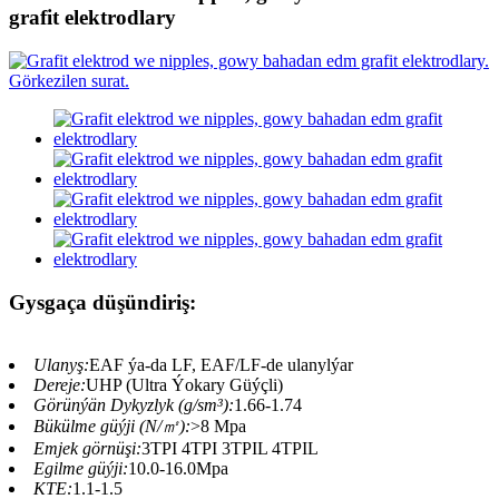
grafit elektrodlary
Gysgaça düşündiriş:
Ulanyş:
EAF ýa-da LF, EAF/LF-de ulanylýar
Dereje:
UHP (Ultra Ýokary Güýçli)
Görünýän Dykyzlyk (g/sm³):
1.66-1.74
Bükülme güýji (N/㎡):
>8 Mpa
Emjek görnüşi:
3TPI 4TPI 3TPIL 4TPIL
Egilme güýji:
10.0-16.0Mpa
KTE:
1.1-1.5