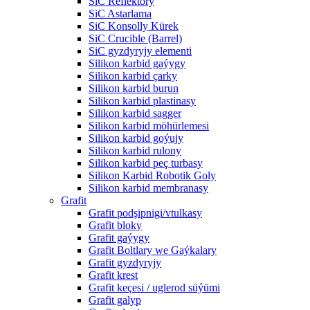
SiC Reflektory
SiC Astarlama
SiC Konsolly Kürek
SiC Crucible (Barrel)
SiC gyzdyryjy elementi
Silikon karbid gaýygy
Silikon karbid çarky
Silikon karbid burun
Silikon karbid plastinasy
Silikon karbid sagger
Silikon karbid möhürlemesi
Silikon karbid goýujy
Silikon karbid rulony
Silikon karbid peç turbasy
Silikon Karbid Robotik Goly
Silikon karbid membranasy
Grafit
Grafit podşipnigi/vtulkasy
Grafit bloky
Grafit gaýygy
Grafit Boltlary we Gaýkalary
Grafit gyzdyryjy
Grafit krest
Grafit keçesi / uglerod süýümi
Grafit galyp