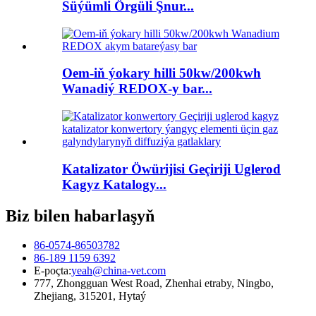
Süýümli Örgüli Şnur...
Oem-iň ýokary hilli 50kw/200kwh
Wanadiý REDOX-y bar...
Katalizator Öwürijisi Geçiriji Uglerod
Kagyz Katalogy...
Biz bilen habarlaşyň
86-0574-86503782
86-189 1159 6392
E-poçta:
yeah@china-vet.com
777, Zhongguan West Road, Zhenhai etraby, Ningbo,
Zhejiang, 315201, Hytaý