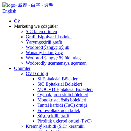
English
Öý
Marketing we çözgütler
SiC bilen örtülen
Grafit Bipolýar Plastinka
Ýarymgeçiriji grafit
Wodorod ýangyç öýjük
Wanadiý batareýasy
Wodorod ýangyç öýjükli ulag
Wodorodly uçarmansyz uçarman
Önümler
CVD örtügi
Si Epitaksial Bölekleri
SiC Epitaksial Bölekleri
MOCVD Epitaksial Bölekleri
Oýmak prosesiniň bölekleri
Monokristal ösüş bölekleri
Tantal karbidi (TaC) örtügi
Fotowoltaik üçin bölek
Şüşe şekilli grafit
Pirolitik uglerod örtügi (PyC)
Kremniý karbidi (SiC) keramiki