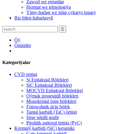
Zawod we enjamlar
Hormat we tehnologiýa
Ylmy-barlag we işläp çykaryş topary
Biz bilen habarlaşyň
Öý
Önümler
Kategoriýalar
CVD örtügi
Si Epitaksial Bölekleri
SiC Epitaksial Bölekleri
MOCVD Epitaksial Bölekleri
Oýmak prosesiniň bölekleri
Monokristal ösüş bölekleri
Fotowoltaik üçin bölek
Tantal karbidi (TaC) örtügi
Şüşe şekilli grafit
Pirolitik uglerod örtügi (PyC)
Kremniý karbidi (SiC) keramiki
Gaty kremniý karbidi