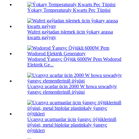
Ýokary Temperaturaly Kwarts Peç Tüpüsi
Waferi gaýtadan işlemek üçin ýokary arassa
kwarts gaýygy
Wodorod Ýangyç Öýjük 6000W Pem Wodorod
Elektrik Ge...
Uçarsyz uçarlar üçin 2000 W howa sowadyjy
ýangyç elementleriniň üýşügi
Uçarsyz uçarmanlar üçin ýangyç öýjükleriniň
üýşügi, metal biplolar plastinkaly ýangyç
öýjükleri