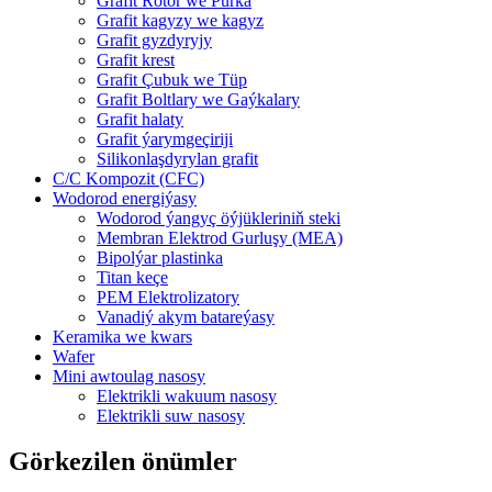
Grafit Rotor we Purka
Grafit kagyzy we kagyz
Grafit gyzdyryjy
Grafit krest
Grafit Çubuk we Tüp
Grafit Boltlary we Gaýkalary
Grafit halaty
Grafit ýarymgeçiriji
Silikonlaşdyrylan grafit
C/C Kompozit (CFC)
Wodorod energiýasy
Wodorod ýangyç öýjükleriniň steki
Membran Elektrod Gurluşy (MEA)
Bipolýar plastinka
Titan keçe
PEM Elektrolizatory
Vanadiý akym batareýasy
Keramika we kwars
Wafer
Mini awtoulag nasosy
Elektrikli wakuum nasosy
Elektrikli suw nasosy
Görkezilen önümler