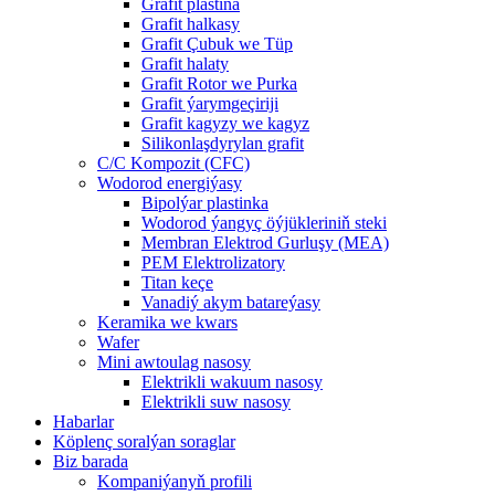
Grafit plastina
Grafit halkasy
Grafit Çubuk we Tüp
Grafit halaty
Grafit Rotor we Purka
Grafit ýarymgeçiriji
Grafit kagyzy we kagyz
Silikonlaşdyrylan grafit
C/C Kompozit (CFC)
Wodorod energiýasy
Bipolýar plastinka
Wodorod ýangyç öýjükleriniň steki
Membran Elektrod Gurluşy (MEA)
PEM Elektrolizatory
Titan keçe
Vanadiý akym batareýasy
Keramika we kwars
Wafer
Mini awtoulag nasosy
Elektrikli wakuum nasosy
Elektrikli suw nasosy
Habarlar
Köplenç soralýan soraglar
Biz barada
Kompaniýanyň profili