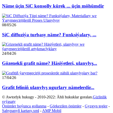
Näme üçin SiC konsolly kürek ... üçin möhümdir
08/05/26
SiC diffuziýa turbasy näme? Funksiýalary, ...
24/04/26
Gözenekli grafit näme? Häsiýetleri, ulanylyş...
17/04/26
Grafit feliniň ulanylyş ugurlary nämelerdir...
© Awtorlyk hukugy - 2010-2022: Ähli hukuklar goralan.
Gizlinlik
syýasaty
Önümler boýunça gollanma
-
Görkezilen önümler
-
Gyzgyn tegler
-
Sahypanyň kartasy.xml
-
AMP Mobil