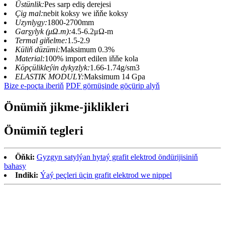
Üstünlik:
Pes sarp ediş derejesi
Çig mal:
nebit koksy we iňňe koksy
Uzynlygy:
1800-2700mm
Garşylyk (μΩ.m):
4.5-6.2μΩ-m
Termal giňelme:
1.5-2.9
Küliň düzümi:
Maksimum 0.3%
Material:
100% import edilen iňňe kola
Köpçülikleýin dykyzlyk:
1.66-1.74g/sm3
ELASTIK MODULY:
Maksimum 14 Gpa
Bize e-poçta iberiň
PDF görnüşinde göçürip alyň
Önümiň jikme-jiklikleri
Önümiň tegleri
Öňki:
Gyzgyn satylýan hytaý grafit elektrod öndürijisiniň
bahasy
Indiki:
Ýaý peçleri üçin grafit elektrod we nippel