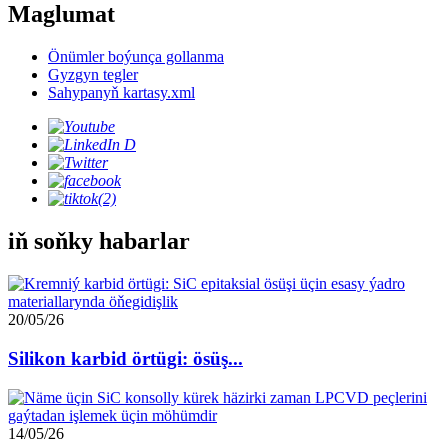
Maglumat
Önümler boýunça gollanma
Gyzgyn tegler
Sahypanyň kartasy.xml
iň soňky habarlar
20/05/26
Silikon karbid örtügi: ösüş...
14/05/26