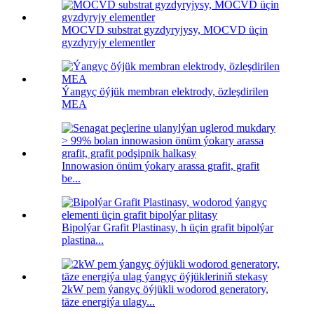
MOCVD substrat gyzdyryjysy, MOCVD üçin
gyzdyryjy elementler
Ýangyç öýjük membran elektrody, özleşdirilen
MEA
Innowasion önüm ýokary arassa grafit, grafit
be...
Bipolýar Grafit Plastinasy, h üçin grafit bipolýar
plastina...
2kW pem ýangyç öýjükli wodorod generatory,
täze energiýa ulagy...