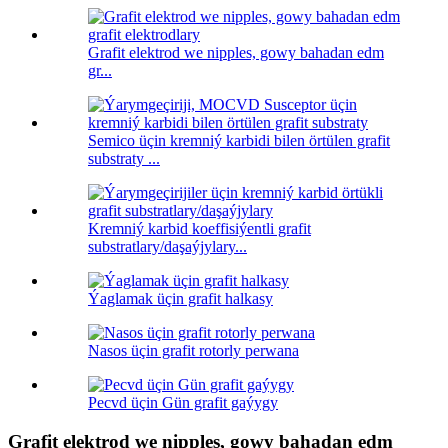
Grafit elektrod we nipples, gowy bahadan edm
gr...
Semico üçin kremniý karbidi bilen örtülen grafit
substraty ...
Kremniý karbid koeffisiýentli grafit
substratlary/daşaýjylary...
Ýaglamak üçin grafit halkasy
Nasos üçin grafit rotorly perwana
Pecvd üçin Gün grafit gaýygy
Grafit elektrod we nipples, gowy bahadan edm