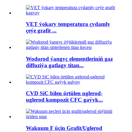
VET ýokary temperatura çydamly
çeýe grafit ...
Wodorod ýangyç elementleriniň gaz
diffuziýa gatlagy titan...
CVD SiC bilen örtülen uglerod-
uglerod kompozit CFC gaýyk...
Wakuum F üçin Grafit/Uglerod