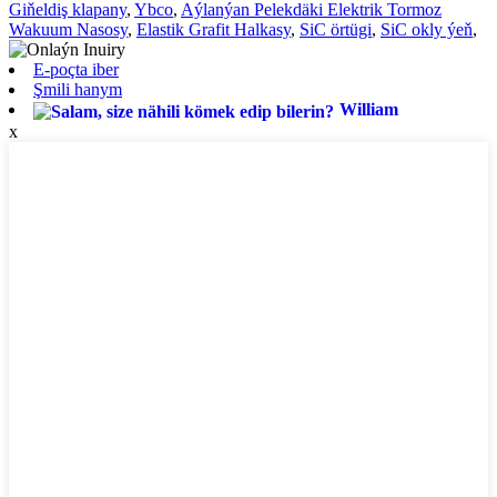
Giňeldiş klapany
,
Ybco
,
Aýlanýan Pelekdäki Elektrik Tormoz
Wakuum Nasosy
,
Elastik Grafit Halkasy
,
SiC örtügi
,
SiC okly ýeň
,
E-poçta iber
Şmili ​​hanym
William
x