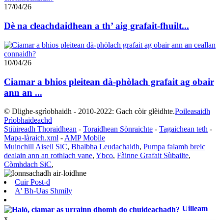
17/04/26
Dè na cleachdaidhean a th’ aig grafait-fhuilt...
10/04/26
Ciamar a bhios pleitean dà-phòlach grafait ag obair
ann an ...
© Dlighe-sgrìobhaidh - 2010-2022: Gach còir glèidhte.
Poileasaidh
Prìobhaideachd
Stiùireadh Thoraidhean
-
Toraidhean Sònraichte
-
Tagaichean teth
-
Mapa-làraich.xml
-
AMP Mobile
Muinchill Aiseil SiC
,
Bhalbha Leudachaidh
,
Pumpa falamh breic
dealain ann an rothlach vane
,
Ybco
,
Fàinne Grafait Sùbailte
,
Còmhdach SiC
,
Cuir Post-d
A' Bh-Uas Shmily
Uilleam
x