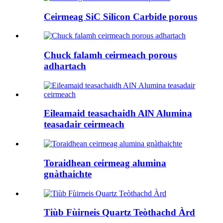
Ceirmeag SiC Silicon Carbide porous
Chuck falamh ceirmeach porous
adhartach
Eileamaid teasachaidh AlN Alumina
teasadair ceirmeach
Toraidhean ceirmeag alumina
gnàthaichte
Tiùb Fùirneis Quartz Teòthachd Àrd