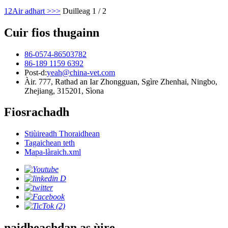
1
2
Air adhart >
>>
Duilleag 1 / 2
Cuir fios thugainn
86-0574-86503782
86-189 1159 6392
Post-d:
yeah@china-vet.com
Àir. 777, Rathad an Iar Zhongguan, Sgìre Zhenhai, Ningbo,
Zhejiang, 315201, Sìona
Fiosrachadh
Stiùireadh Thoraidhean
Tagaichean teth
Mapa-làraich.xml
naidheachdan as ùire