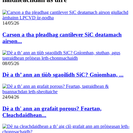
14/05/26
Carson a tha pleadhag cantilever SiC deatamach
airson...
08/05/26
Dè a th’ ann an tiùb sgaoilidh SiC? Gnìomhan, ...
24/04/26
Dè a th' ann an grafait porous? Feartan,
Cleachdaidhean...