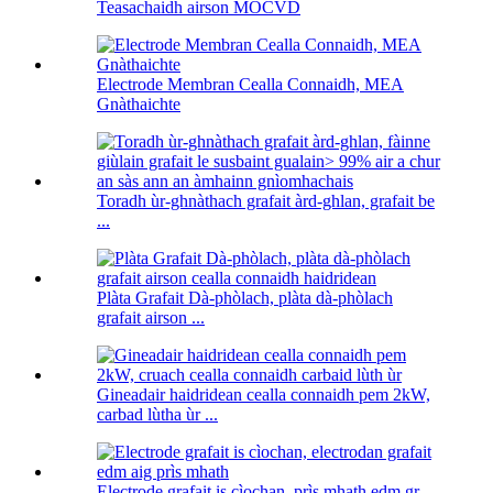
Teasachaidh airson MOCVD
Electrode Membran Cealla Connaidh, MEA
Gnàthaichte
Toradh ùr-ghnàthach grafait àrd-ghlan, grafait be
...
Plàta Grafait Dà-phòlach, plàta dà-phòlach
grafait airson ...
Gineadair haidridean cealla connaidh pem 2kW,
carbad lùtha ùr ...
Electrode grafait is cìochan, prìs mhath edm gr ...