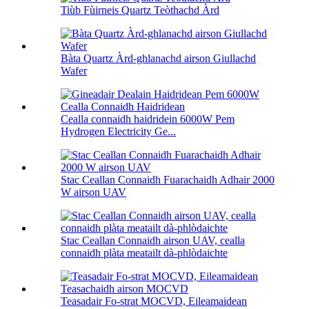
Tiùb Fùirneis Quartz Teòthachd Àrd
Bàta Quartz Àrd-ghlanachd airson Giullachd
Wafer
Cealla connaidh haidridein 6000W Pem
Hydrogen Electricity Ge...
Stac Ceallan Connaidh Fuarachaidh Adhair 2000
W airson UAV
Stac Ceallan Connaidh airson UAV, cealla
connaidh plàta meatailt dà-phlòdaichte
Teasadair Fo-strat MOCVD, Eileamaidean