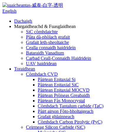
English
Dachaigh
Margaidheachd & Fuasglaidhean
SiC còmhdaichte
Plàta dà-phòlach grafait
Grafait leth-sheoltaiche
Cealla connaidh haidridein
Bataraidh Vanadium
Carbad Ceall-Connaidh Haidridein
UAV haidridean
Toraidhean
Còmhdach CVD
Pàirtean Epitaxial Si
Pàirtean Epitaxial SiC
Pàirtean Epitaxial MOCVD
Pàirtean Pròiseas Greabaidh
Pàirtean Fàs Monocrystal
Còmhdach Tantalum carbide (TaC)
Pàirt airson Fòto-bholtaigeach
Grafait ghlainneach
Còmhdach Carbon Pirolytic (PyC)
Ceirmeag Silicon Carbide (SiC)