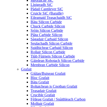
Meòraiche SiC
Lìnigeadh SiC
Pàdail Cantilever SiC
Cruicle SiC (Baraille)
Eileamaid Teasachaidh SiC
Bàta Silicon Carbide
Chuck Carbide Silicon
Sròin Silicon Carbide
Plàta Carbide Silicon
Sàgadair Carbaid Silicon
Seulachadh Silicon Carbide
Suidhichear Carbaid Silicon
Rollair Silicon Carbide
Tiùb Fùirneis Silicon Carbide
Gàirdean Robotach Silicon Carbide
Membran Carbide Silicon
Grafait
Giùlan/Buiseag Grafait
Bloc Grafait
Bàta Grafait
Boltaichean is Cnothan Grafait
Teasadair Grafait
Crucible Grafait
Fèileag Grafait / Snàithleach Carbon
Molltair Grafait