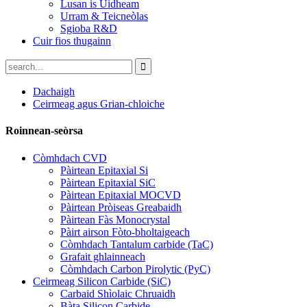
Lusan is Uidheam
Urram & Teicneòlas
Sgioba R&D
Cuir fios thugainn
Dachaigh
Ceirmeag agus Grian-chloiche
Roinnean-seòrsa
Còmhdach CVD
Pàirtean Epitaxial Si
Pàirtean Epitaxial SiC
Pàirtean Epitaxial MOCVD
Pàirtean Pròiseas Greabaidh
Pàirtean Fàs Monocrystal
Pàirt airson Fòto-bholtaigeach
Còmhdach Tantalum carbide (TaC)
Grafait ghlainneach
Còmhdach Carbon Pirolytic (PyC)
Ceirmeag Silicon Carbide (SiC)
Carbaid Shìolaic Chruaidh
Bàta Silicon Carbide