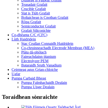
Duilleag is Pàipear Grafait
Teasadair Grafait
Crucible Grafait
Slat is Tiùb Grafait
Boltaichean is Cnothan Grafait
Ròpa Grafait
Semiconductor Grafait
Grafait Siliconichte
Co-dhèanta C/C (CFC)
Lùth Haidridein
Stac Ceallan Connaidh Haidridein
Co-chruinneachadh Electrode Membran (MEA)
Plàta dà-phòlach
Faireachdainn titanium
Electrolyzer PEM
Bataraidh Sruth Vanadium
Ceirmeag agus Grian-chloiche
Uafar
Pumpa Carbaid Bheag
Pumpa Falmhachaidh Dealain
Pumpa Uisge Dealain
Toraidhean sònraichte