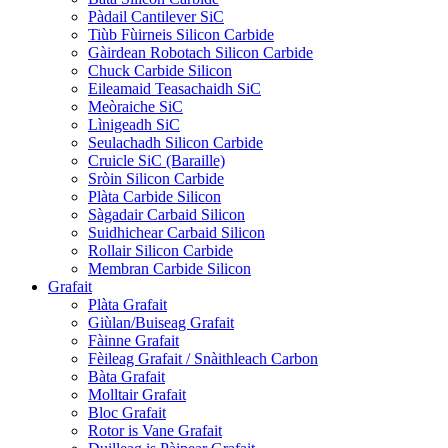
Pàdail Cantilever SiC
Tiùb Fùirneis Silicon Carbide
Gàirdean Robotach Silicon Carbide
Chuck Carbide Silicon
Eileamaid Teasachaidh SiC
Meòraiche SiC
Lìnigeadh SiC
Seulachadh Silicon Carbide
Cruicle SiC (Baraille)
Sròin Silicon Carbide
Plàta Carbide Silicon
Sàgadair Carbaid Silicon
Suidhichear Carbaid Silicon
Rollair Silicon Carbide
Membran Carbide Silicon
Grafait
Plàta Grafait
Giùlan/Buiseag Grafait
Fàinne Grafait
Fèileag Grafait / Snàithleach Carbon
Bàta Grafait
Molltair Grafait
Bloc Grafait
Rotor is Vane Grafait