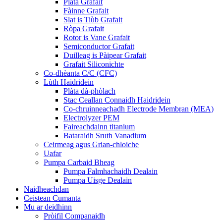
Plàta Grafait
Fàinne Grafait
Slat is Tiùb Grafait
Ròpa Grafait
Rotor is Vane Grafait
Semiconductor Grafait
Duilleag is Pàipear Grafait
Grafait Siliconichte
Co-dhèanta C/C (CFC)
Lùth Haidridein
Plàta dà-phòlach
Stac Ceallan Connaidh Haidridein
Co-chruinneachadh Electrode Membran (MEA)
Electrolyzer PEM
Faireachdainn titanium
Bataraidh Sruth Vanadium
Ceirmeag agus Grian-chloiche
Uafar
Pumpa Carbaid Bheag
Pumpa Falmhachaidh Dealain
Pumpa Uisge Dealain
Naidheachdan
Ceistean Cumanta
Mu ar deidhinn
Pròifil Companaidh