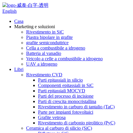
English
Casa
Marketing e soluzioni
Rivestimento in SiC
Piastra bipolare in grafite
grafite semiconduttrice
Cella a combustibile a idrogeno
Batteria al vanadio
Veicolo a celle a combustibile a idrogeno
UAV a idrogeno
Libri
Rivestimento CVD
Parti epitassiali in silicio
Componenti epitassiali in SiC
Parti epitassiali MOCVD
Parti del processo di incisione
Parti di crescita monocristallina
Rivestimento in carburo di tantalio (TaC)
Parte per impianti fotovoltaici
Grafite vetrosa
Rivestimento di carbonio pirolitico (PyC)
Ceramica al carburo di silicio (SiC)