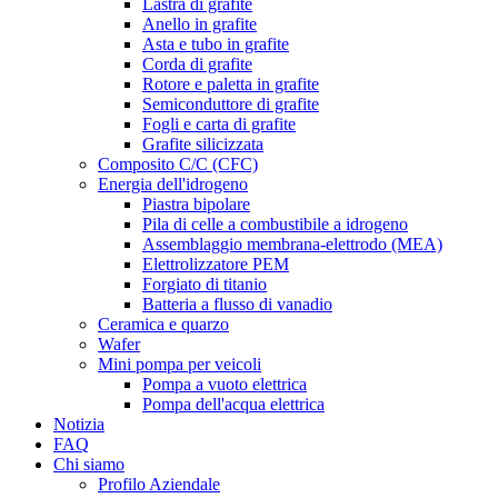
Lastra di grafite
Anello in grafite
Asta e tubo in grafite
Corda di grafite
Rotore e paletta in grafite
Semiconduttore di grafite
Fogli e carta di grafite
Grafite silicizzata
Composito C/C (CFC)
Energia dell'idrogeno
Piastra bipolare
Pila di celle a combustibile a idrogeno
Assemblaggio membrana-elettrodo (MEA)
Elettrolizzatore PEM
Forgiato di titanio
Batteria a flusso di vanadio
Ceramica e quarzo
Wafer
Mini pompa per veicoli
Pompa a vuoto elettrica
Pompa dell'acqua elettrica
Notizia
FAQ
Chi siamo
Profilo Aziendale