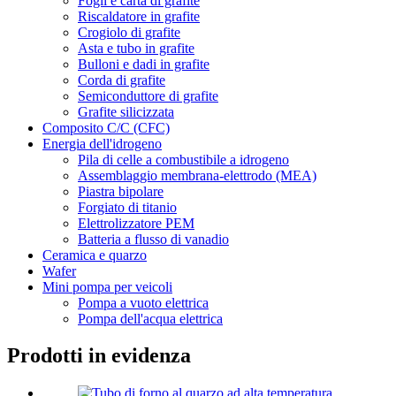
Fogli e carta di grafite
Riscaldatore in grafite
Crogiolo di grafite
Asta e tubo in grafite
Bulloni e dadi in grafite
Corda di grafite
Semiconduttore di grafite
Grafite silicizzata
Composito C/C (CFC)
Energia dell'idrogeno
Pila di celle a combustibile a idrogeno
Assemblaggio membrana-elettrodo (MEA)
Piastra bipolare
Forgiato di titanio
Elettrolizzatore PEM
Batteria a flusso di vanadio
Ceramica e quarzo
Wafer
Mini pompa per veicoli
Pompa a vuoto elettrica
Pompa dell'acqua elettrica
Prodotti in evidenza