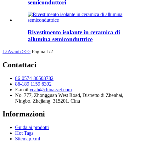
semiconduttori
Rivestimento isolante in ceramica di
allumina semiconduttrice
1
2
Avanti >
>>
Pagina 1/2
Contattaci
86-0574-86503782
86-189 1159 6392
E-mail:
yeah@china-vet.com
No. 777, Zhongguan West Road, Distretto di Zhenhai,
Ningbo, Zhejiang, 315201, Cina
Informazioni
Guida ai prodotti
Hot Tags
Sitemap.xml