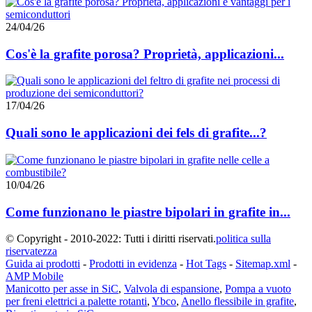
24/04/26
Cos'è la grafite porosa? Proprietà, applicazioni...
17/04/26
Quali sono le applicazioni dei fels di grafite...?
10/04/26
Come funzionano le piastre bipolari in grafite in...
© Copyright - 2010-2022: Tutti i diritti riservati.
politica sulla
riservatezza
Guida ai prodotti
-
Prodotti in evidenza
-
Hot Tags
-
Sitemap.xml
-
AMP Mobile
Manicotto per asse in SiC
,
Valvola di espansione
,
Pompa a vuoto
per freni elettrici a palette rotanti
,
Ybco
,
Anello flessibile in grafite
,