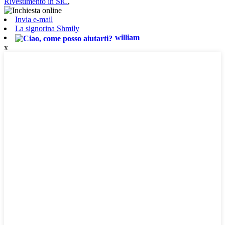
Rivestimento in SiC
,
Invia e-mail
La signorina Shmily
william
x