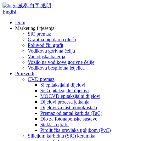
English
Dom
Marketing i rješenja
SiC premaz
Grafitna bipolarna ploča
Poluvodički grafit
Vodikova gorivna ćelija
Vanadijska baterija
Vozilo na vodikove gorivne ćelije
Vodikova bespilotna letjelica
Proizvodi
CVD premaz
Si epitaksijalni dijelovi
SiC epitaksijalni dijelovi
MOCVD epitaksijalni dijelovi
Dijelovi procesa jetkanja
Dijelovi za rast monokristala
Premaz od tantal karbida (TaC)
Dio za fotonaponske sustave
Staklasti grafit
Pirolitička prevlaka ugljikom (PyC)
Silicijum karbidna (SiC) keramika