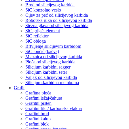
Brod od silicijevog karbida
SiC konzolno veslo
Cijev za peć od silicijevog karbida
Robotska ruka od silicijevog karbida
Stezna glava od silicijevog karbida
SiC grijaći element
SiC reflektor
SiC obloga
Brtvljenje silicijevim karbidom
SiC lončić (bačva)
Mlaznica od silicijevog karbida
Ploča od silicijevog karbida
Silicijum karbidni sagger
Silicijum karbidni seter
Valjak od silicijevog karbida
Silicijum-karbidna membrana
Grafit
Grafitna ploča
Grafitni ležaj/čahura
Grafitni prsten
Grafitni filc / karbonska vlakna
Grafitni brod
Grafitni kalup
Grafitni blok