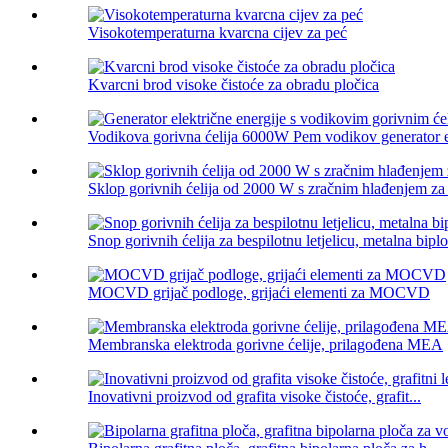
Visokotemperaturna kvarcna cijev za peć
Kvarcni brod visoke čistoće za obradu pločica
Vodikova gorivna ćelija 6000W Pem vodikov generator ele
Sklop gorivnih ćelija od 2000 W s zračnim hlađenjem za b
Snop gorivnih ćelija za bespilotnu letjelicu, metalna bipl
MOCVD grijač podloge, grijaći elementi za MOCVD
Membranska elektroda gorivne ćelije, prilagođena MEA
Inovativni proizvod od grafita visoke čistoće, grafit...