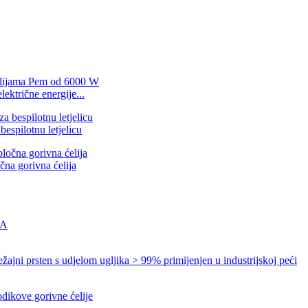
ktrične energije...
espilotnu letjelicu
očna gorivna ćelija