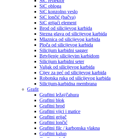
SiC reflektor
SiC obloga
SiC konzolno veslo
SiC lončić (bačva)
SiC grijaći element
Brod od silicijevog karbida
Stezna glava od silicijevog karbida
Mlaznica od silicijevog karbida
Ploča od silicijevog karbida
Silicijum karbidni sagger
Brtvljenje silicijevim karbidom
Silicijum karbidni seter
Valjak od silicijevog karbida
Cijev za peć od silicijevog karbida
Robotska ruka od silicijevog karbida
Silicijum-karbidna membrana
Grafit
Grafitni ležaj/čahura
Grafitni blok
Grafitni brod
Grafitni vijci i matice
Grafitni grijač
Grafitni lončić
Grafitni filc / karbonska vlakna
Grafitni kalup