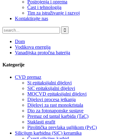
Postrojenja i oprema
Čast i tehnologija
Tim za istraživanje i razvoj
Kontaktirajte nas
Dom
Vodikova energija
Vanadijska protočna baterija
Kategorije
CVD premaz
Si epitaksijalni dijelovi
SiC epitaksijalni dijelovi
MOCVD epitaksijalni dijelovi
Dijelovi procesa jetkanja
Dijelovi za rast monokristala
Dio za fotonaponske sustave
Premaz od tantal karbida (TaC)
Staklasti grafit
Pirolitička prevlaka ugljikom (PyC)
Silicijum karbidna (SiC) keramika
Čvrsti silicijev karbid