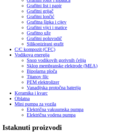
Grafitni rotor i lopatica
Grafitni list i papir
Grafitni grijač
Grafitni lončić
Grafitna šipka i cijev
Grafitni vijci i matice
Grafitno uže
Grafitni poluvodič
Silikonizirani grafit
C/C kompozit (CFC)
Vodikova energija
Snop vodikovih gorivnih ćelija
Sklop membranske elektrode (MEA)
Bipolarna ploča
Titanov filc
PEM elektrolizer
Vanadijska protočna baterija
Keramika i kvarc
Oblatna
Mini pumpa za vozila
Električna vakuumska pumpa
Električna vodena pumpa
Istaknuti proizvodi