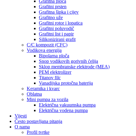
Grafitna ploča
Grafitni prsten
Grafitna šipka i cijev
Grafitno uže
Grafitni rotor i lopatica
Grafitni poluvodič
Grafitni list i papir
Silikonizirani grafit
C/C kompozit (CFC)
Vodikova energija
Bipolarna ploča
Snop vodikovih gorivnih ćelija
Sklop membranske elektrode (MEA)
PEM elektrolizer
Titanov filc
Vanadijska protočna baterija
Keramika i kvarc
Oblatna
Mini pumpa za vozila
Električna vakuumska pumpa
Električna vodena pumpa
Vijesti
Često postavljana pitanja
O nama
Profil tvrtke