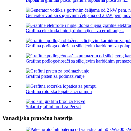
Bipolarna grafitna ploča, grafitna bipolarna ploča za h...
Generator vodika s gorivnim ćelijama od 2 kW pem, nova
Grafitna elektroda i nipli, dobra cijena za erodiranje...
Grafitna podloga obložena silicijevim karbidom za polup
Grafitne podloge/nosači sa silicijevim karbidnim premaz
Grafitni prsten za podmazivanje
Grafitna rotorska lopatica za pumpu
Solarni grafitni brod za Pecvd
Vanadijska protočna baterija