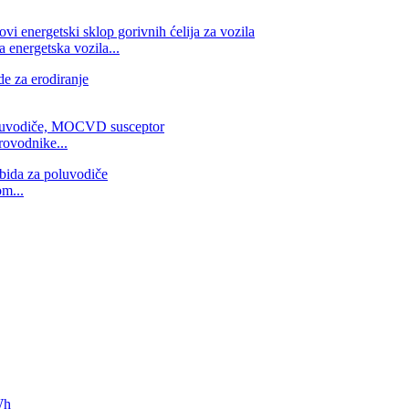
 energetska vozila...
rovodnike...
om...