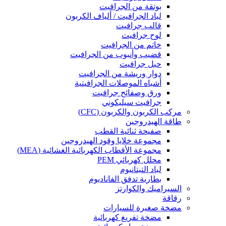
بوتقة من الجرافيت
لباد الجرافيت / ألياف الكربون
قالب جرافيت
لوح جرافيت
خاتم من الجرافيت
قضيب وأنبوب من الجرافيت
حبل جرافيت
دوار وريشة من الجرافيت
أشباه الموصلات الجرافيتية
ورق وصفائح جرافيت
جرافيت سيليكوني
مركب الكربون والكربون (CFC)
طاقة الهيدروجين
صفيحة ثنائية القطب
مجموعة خلايا وقود الهيدروجين
مجموعة الأقطاب الكهربائية الغشائية (MEA)
محلل كهربائي PEM
لباد التيتانيوم
بطارية تدفق الفاناديوم
السيراميك والكوارتز
رقاقة
مضخة صغيرة للسيارات
مضخة تفريغ كهربائية