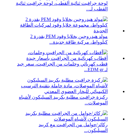
لوحة جرافيت ثنائية القطب، لوحة جرافيت ثنائية
القطب لـ...
مولد هيدروجين بخلايا وقود PEM بقدرة 2
كيلوواط، مركبة طاقة جديدة...
قطب كهربائي وحلمات من الجرافيت، سعر جيد
لـ EDM gr...
ركيزة جرافيت مطلية بكربيد السيليكون لأشباه
الموصلات...
ركائز/حوامل من الجرافيت مع كربيد
السيليكون...