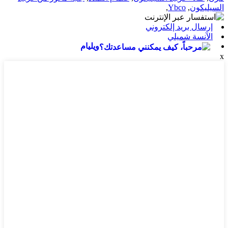
السيليكون
,
Ybco
,
إرسال بريد إلكتروني
الآنسة شميلي
ويليام
x