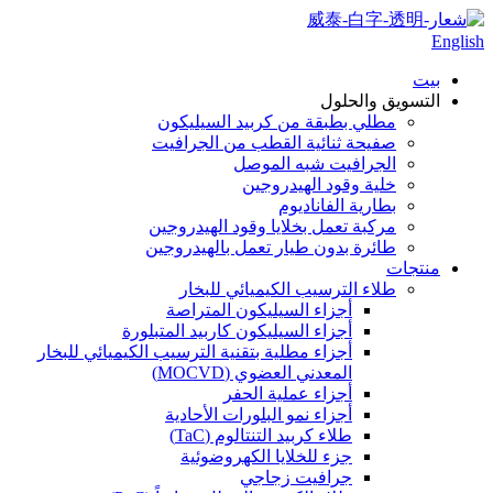
English
بيت
التسويق والحلول
مطلي بطبقة من كربيد السيليكون
صفيحة ثنائية القطب من الجرافيت
الجرافيت شبه الموصل
خلية وقود الهيدروجين
بطارية الفاناديوم
مركبة تعمل بخلايا وقود الهيدروجين
طائرة بدون طيار تعمل بالهيدروجين
منتجات
طلاء الترسيب الكيميائي للبخار
أجزاء السيليكون المتراصة
أجزاء السيليكون كاربيد المتبلورة
أجزاء مطلية بتقنية الترسيب الكيميائي للبخار
المعدني العضوي (MOCVD)
أجزاء عملية الحفر
أجزاء نمو البلورات الأحادية
طلاء كربيد التنتالوم (TaC)
جزء للخلايا الكهروضوئية
جرافيت زجاجي