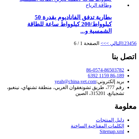
بطارية تدفق الفاناديوم بقدرة 50
كيلوواط/200 كيلوواط ساعة للطاقة
الشمسية و...
6
5
4
3
2
1
التالي >
>>
الصفحة 1 / 6
اتصل بنا
86-0574-86503782
86-189 1159 6392
بريد إلكتروني:
yeah@china-vet.com
رقم 777، طريق تشونغقوان الغربي، منطقة تشنهاي، نينغبو،
تشجيانغ، 315201، الصين
معلومة
دليل المنتجات
الكلمات المفتاحية الساخنة
Sitemap.xml