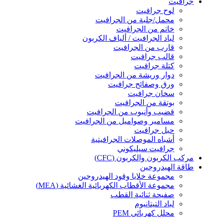
جرافيت
لوح جرافيت
محمل/جلبة من الجرافيت
خاتم من الجرافيت
لباد الجرافيت / ألياف الكربون
قارب من الجرافيت
قالب جرافيت
كتلة جرافيت
دوار وريشة من الجرافيت
ورق وصفائح جرافيت
سخان جرافيت
بوتقة من الجرافيت
قضيب وأنبوب من الجرافيت
مسامير وصواميل من الجرافيت
حبل جرافيت
أشباه الموصلات الجرافيتية
جرافيت سيليكوني
مركب الكربون والكربون (CFC)
طاقة الهيدروجين
مجموعة خلايا وقود الهيدروجين
مجموعة الأقطاب الكهربائية الغشائية (MEA)
صفيحة ثنائية القطب
لباد التيتانيوم
محلل كهربائي PEM