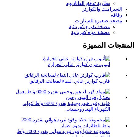
بطارية تدفق الفاناديوم
السيراميك والكوارتز
رقاقة
مضخة صغيرة للسيارات
مضخة تفريغ كهربائية
مضخة مياه كهربائية
المنتجات المميزة
أنبوب فرن كوارتز عالي الحرارة
قارب كوارتز عالي النقاء لمعالجة الرقائق
خلية وقود هيدروجينية بقدرة 6000 واط لتوليد
الكهرباء الهيدروجينية...
مجموعة خلايا وقود تبريد هوائي بقدرة 2000 واط