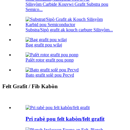
Silisyòm Carbide Kouvwi Grafit Substra pou
Semico...
Substra/Sipò grafit ak kouch carbure Silisyòm...
Bag grafit pou wilaj
Palèt rotor grafit pou ponp
Bato grafit solè pou Pecvd
Felt Grafit / Fib Kabòn
Pri rabè pou felt kabòn/felt grafit