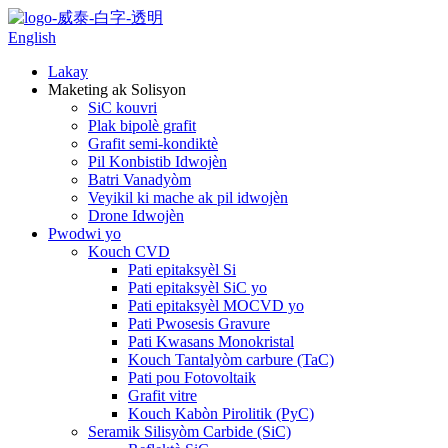
English
Lakay
Maketing ak Solisyon
SiC kouvri
Plak bipolè grafit
Grafit semi-kondiktè
Pil Konbistib Idwojèn
Batri Vanadyòm
Veyikil ki mache ak pil idwojèn
Drone Idwojèn
Pwodwi yo
Kouch CVD
Pati epitaksyèl Si
Pati epitaksyèl SiC yo
Pati epitaksyèl MOCVD yo
Pati Pwosesis Gravure
Pati Kwasans Monokristal
Kouch Tantalyòm carbure (TaC)
Pati pou Fotovoltaik
Grafit vitre
Kouch Kabòn Pirolitik (PyC)
Seramik Silisyòm Carbide (SiC)