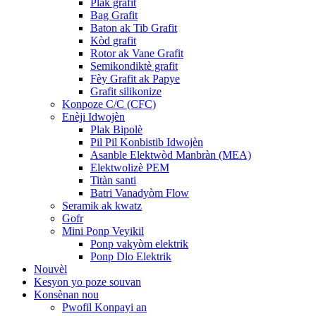
Plak grafit
Bag Grafit
Baton ak Tib Grafit
Kòd grafit
Rotor ak Vane Grafit
Semikondiktè grafit
Fèy Grafit ak Papye
Grafit silikonize
Konpoze C/C (CFC)
Enèji Idwojèn
Plak Bipolè
Pil Pil Konbistib Idwojèn
Asanble Elektwòd Manbràn (MEA)
Elektwolizè PEM
Titàn santi
Batri Vanadyòm Flow
Seramik ak kwatz
Gofr
Mini Ponp Veyikil
Ponp vakyòm elektrik
Ponp Dlo Elektrik
Nouvèl
Kesyon yo poze souvan
Konsènan nou
Pwofil Konpayi an