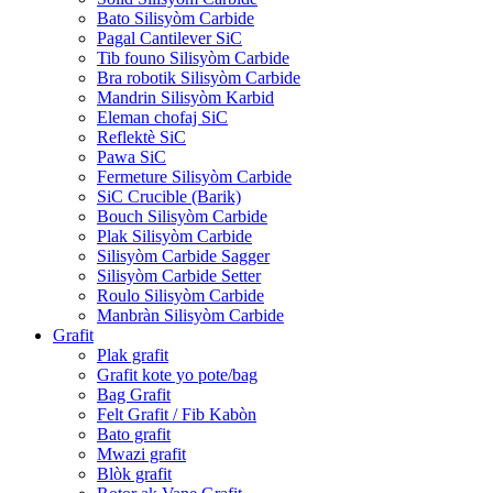
Bato Silisyòm Carbide
Pagal Cantilever SiC
Tib founo Silisyòm Carbide
Bra robotik Silisyòm Carbide
Mandrin Silisyòm Karbid
Eleman chofaj SiC
Reflektè SiC
Pawa SiC
Fermeture Silisyòm Carbide
SiC Crucible (Barik)
Bouch Silisyòm Carbide
Plak Silisyòm Carbide
Silisyòm Carbide Sagger
Silisyòm Carbide Setter
Roulo Silisyòm Carbide
Manbràn Silisyòm Carbide
Grafit
Plak grafit
Grafit kote yo pote/bag
Bag Grafit
Felt Grafit / Fib Kabòn
Bato grafit
Mwazi grafit
Blòk grafit