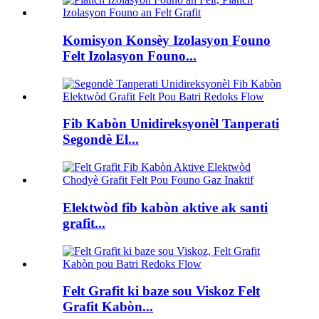
Komisyon Konsèy Izolasyon Founo
Felt Izolasyon Founo...
Fib Kabòn Unidireksyonèl Tanperati
Segondè El...
Elektwòd fib kabòn aktive ak santi
grafit...
Felt Grafit ki baze sou Viskoz Felt
Grafit Kabòn...