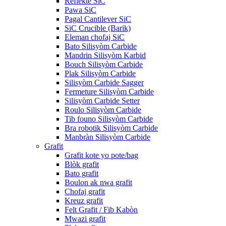
Reflektè SiC
Pawa SiC
Pagal Cantilever SiC
SiC Crucible (Barik)
Eleman chofaj SiC
Bato Silisyòm Carbide
Mandrin Silisyòm Karbid
Bouch Silisyòm Carbide
Plak Silisyòm Carbide
Silisyòm Carbide Sagger
Fermeture Silisyòm Carbide
Silisyòm Carbide Setter
Roulo Silisyòm Carbide
Tib founo Silisyòm Carbide
Bra robotik Silisyòm Carbide
Manbràn Silisyòm Carbide
Grafit
Grafit kote yo pote/bag
Blòk grafit
Bato grafit
Boulon ak nwa grafit
Chofaj grafit
Kreuz grafit
Felt Grafit / Fib Kabòn
Mwazi grafit