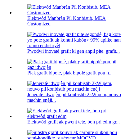
Elektwòd Manbràn Pil Konbistib, MEA
Customized
Pwodwi inovatè grafit ki gen anpil pite, grafit...
Plak grafit bipolè, plak bipolè grafit pou h...
Jeneratè idwojèn pil konbistib 2kW pem, nouvo
machin enèji...
Elektwòd grafit ak pwent tete, bon pri edm gr...