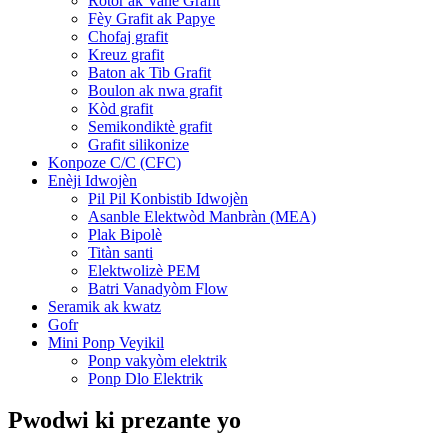
Rotor ak Vane Grafit
Fèy Grafit ak Papye
Chofaj grafit
Kreuz grafit
Baton ak Tib Grafit
Boulon ak nwa grafit
Kòd grafit
Semikondiktè grafit
Grafit silikonize
Konpoze C/C (CFC)
Enèji Idwojèn
Pil Pil Konbistib Idwojèn
Asanble Elektwòd Manbràn (MEA)
Plak Bipolè
Titàn santi
Elektwolizè PEM
Batri Vanadyòm Flow
Seramik ak kwatz
Gofr
Mini Ponp Veyikil
Ponp vakyòm elektrik
Ponp Dlo Elektrik
Pwodwi ki prezante yo