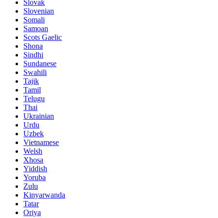
Slovak
Slovenian
Somali
Samoan
Scots Gaelic
Shona
Sindhi
Sundanese
Swahili
Tajik
Tamil
Telugu
Thai
Ukrainian
Urdu
Uzbek
Vietnamese
Welsh
Xhosa
Yiddish
Yoruba
Zulu
Kinyarwanda
Tatar
Oriya