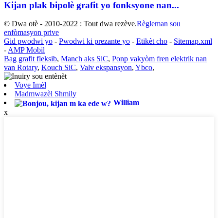
Kijan plak bipolè grafit yo fonksyone nan...
© Dwa otè - 2010-2022 : Tout dwa rezève.
Règleman sou
enfòmasyon prive
Gid pwodwi yo
-
Pwodwi ki prezante yo
-
Etikèt cho
-
Sitemap.xml
-
AMP Mobil
Bag grafit fleksib
,
Manch aks SiC
,
Ponp vakyòm fren elektrik nan
van Rotary
,
Kouch SiC
,
Valv ekspansyon
,
Ybco
,
Voye Imèl
Madmwazèl Shmily
William
x