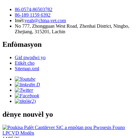
86-0574-86503782
86-189 1159 6392
Imèl:
yeah@china-vet.com
No 777, Zhongguan West Road, Zhenhai District, Ningbo,
Zhejiang, 315201, Lachin
Enfòmasyon
Gid pwodwi yo
Etikèt cho
Sitemap.xml
dènye nouvèl yo