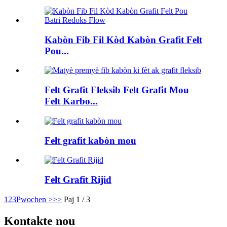
Kabòn Fib Fil Kòd Kabòn Grafit Felt
Pou...
Felt Grafit Fleksib Felt Grafit Mou
Felt Karbo...
Felt grafit kabòn mou
Felt Grafit Rijid
1
2
3
Pwochen >
>>
Paj 1 / 3
Kontakte nou