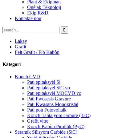
Plant & Ekipman
Onè ak Teknoloji
Ekip R&D
Kontakte nou
Lakay
Grafit
Felt Grafit / Fib Kabòn
Kategori
Kouch CVD
Pati epitaksyèl Si
Pati epitaksyèl SiC yo
Pati epitaksyèl MOCVD yo
Pati Pwosesis Gravure
Pati Kwasans Monokristal
Pati pou Fotovoltaik
Kouch Tantalyòm carbure (TaC)
Grafit vitre
Kouch Kabòn Pirolitik (PyC)
Seramik Silisyòm Carbide (SiC)
Solid Silisyòm Carbide