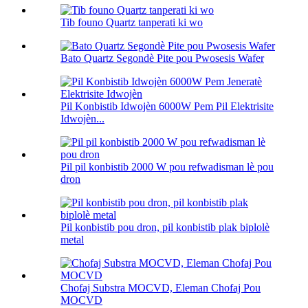
Tib founo Quartz tanperati ki wo
Bato Quartz Segondè Pite pou Pwosesis Wafer
Pil Konbistib Idwojèn 6000W Pem Pil Elektrisite
Idwojèn...
Pil pil konbistib 2000 W pou refwadisman lè pou
dron
Pil konbistib pou dron, pil konbistib plak biplolè
metal
Chofaj Substra MOCVD, Eleman Chofaj Pou
MOCVD