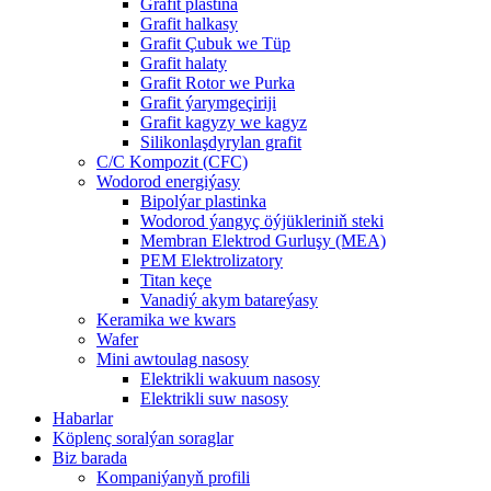
Grafit plastina
Grafit halkasy
Grafit Çubuk we Tüp
Grafit halaty
Grafit Rotor we Purka
Grafit ýarymgeçiriji
Grafit kagyzy we kagyz
Silikonlaşdyrylan grafit
C/C Kompozit (CFC)
Wodorod energiýasy
Bipolýar plastinka
Wodorod ýangyç öýjükleriniň steki
Membran Elektrod Gurluşy (MEA)
PEM Elektrolizatory
Titan keçe
Vanadiý akym batareýasy
Keramika we kwars
Wafer
Mini awtoulag nasosy
Elektrikli wakuum nasosy
Elektrikli suw nasosy
Habarlar
Köplenç soralýan soraglar
Biz barada
Kompaniýanyň profili