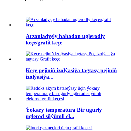
Arzanladyşly bahadan uglerodly
keçe/grafit keçe
Keçe pejiniň izolýasiýa tagtasy pejiniň
izolýasiýa...
Ýokary temperatura Bir ugurly
uglerod süýümli el...