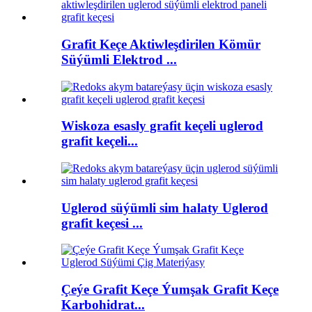
Grafit Keçe Aktiwleşdirilen Kömür
Süýümli Elektrod ...
Wiskoza esasly grafit keçeli uglerod
grafit keçeli...
Uglerod süýümli sim halaty Uglerod
grafit keçesi ...
Çeýe Grafit Keçe Ýumşak Grafit Keçe
Karbohidrat...