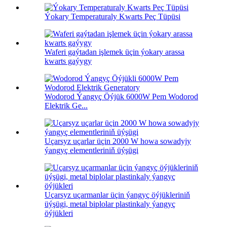
Ýokary Temperaturaly Kwarts Peç Tüpüsi
Waferi gaýtadan işlemek üçin ýokary arassa
kwarts gaýygy
Wodorod Ýangyç Öýjük 6000W Pem Wodorod
Elektrik Ge...
Uçarsyz uçarlar üçin 2000 W howa sowadyjy
ýangyç elementleriniň üýşügi
Uçarsyz uçarmanlar üçin ýangyç öýjükleriniň
üýşügi, metal biplolar plastinkaly ýangyç
öýjükleri