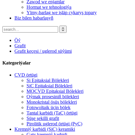
Zawod we enjamlar
Hormat we tehnologiýa
Ylmy-barlag we işläp çykaryş topary
Biz bilen habarlaşyň
Öý
Grafit
Grafit keçesi / uglerod süýümi
Kategoriýalar
CVD örtügi
Si Epitaksial Bölekleri
SiC Epitaksial Bölekleri
MOCVD Epitaksial Bölekleri
Oýmak prosesiniň bölekleri
Monokristal ösüş bölekleri
Fotowoltaik üçin bölek
Tantal karbidi (TaC) örtügi
Şüşe şekilli grafit
Pirolitik uglerod örtügi (PyC)
Kremniý karbidi (SiC) keramiki
Gaty kremniý karbidi