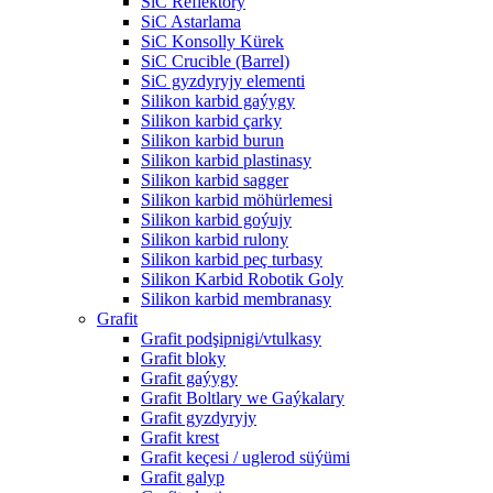
SiC Reflektory
SiC Astarlama
SiC Konsolly Kürek
SiC Crucible (Barrel)
SiC gyzdyryjy elementi
Silikon karbid gaýygy
Silikon karbid çarky
Silikon karbid burun
Silikon karbid plastinasy
Silikon karbid sagger
Silikon karbid möhürlemesi
Silikon karbid goýujy
Silikon karbid rulony
Silikon karbid peç turbasy
Silikon Karbid Robotik Goly
Silikon karbid membranasy
Grafit
Grafit podşipnigi/vtulkasy
Grafit bloky
Grafit gaýygy
Grafit Boltlary we Gaýkalary
Grafit gyzdyryjy
Grafit krest
Grafit keçesi / uglerod süýümi
Grafit galyp