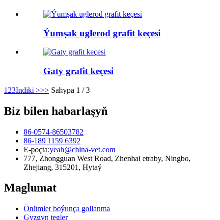
Ýumşak uglerod grafit keçesi
Gaty grafit keçesi
1
2
3
Indiki >
>>
Sahypa 1 / 3
Biz bilen habarlaşyň
86-0574-86503782
86-189 1159 6392
E-poçta:
yeah@china-vet.com
777, Zhongguan West Road, Zhenhai etraby, Ningbo,
Zhejiang, 315201, Hytaý
Maglumat
Önümler boýunça gollanma
Gyzgyn tegler