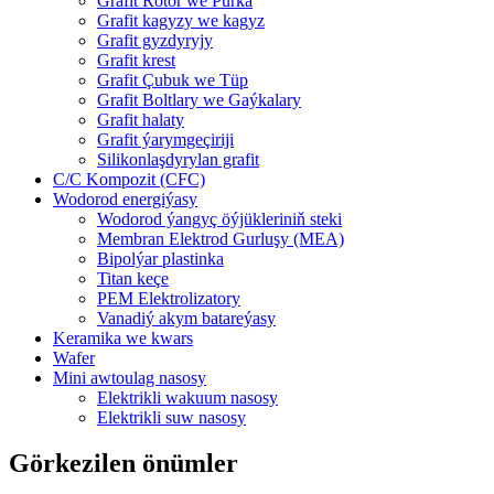
Grafit Rotor we Purka
Grafit kagyzy we kagyz
Grafit gyzdyryjy
Grafit krest
Grafit Çubuk we Tüp
Grafit Boltlary we Gaýkalary
Grafit halaty
Grafit ýarymgeçiriji
Silikonlaşdyrylan grafit
C/C Kompozit (CFC)
Wodorod energiýasy
Wodorod ýangyç öýjükleriniň steki
Membran Elektrod Gurluşy (MEA)
Bipolýar plastinka
Titan keçe
PEM Elektrolizatory
Vanadiý akym batareýasy
Keramika we kwars
Wafer
Mini awtoulag nasosy
Elektrikli wakuum nasosy
Elektrikli suw nasosy
Görkezilen önümler