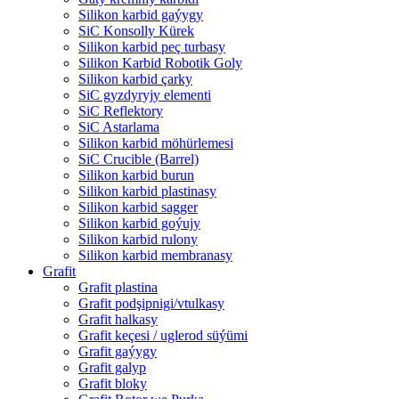
Silikon karbid gaýygy
SiC Konsolly Kürek
Silikon karbid peç turbasy
Silikon Karbid Robotik Goly
Silikon karbid çarky
SiC gyzdyryjy elementi
SiC Reflektory
SiC Astarlama
Silikon karbid möhürlemesi
SiC Crucible (Barrel)
Silikon karbid burun
Silikon karbid plastinasy
Silikon karbid sagger
Silikon karbid goýujy
Silikon karbid rulony
Silikon karbid membranasy
Grafit
Grafit plastina
Grafit podşipnigi/vtulkasy
Grafit halkasy
Grafit keçesi / uglerod süýümi
Grafit gaýygy
Grafit galyp
Grafit bloky