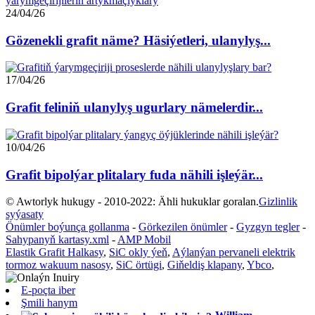
24/04/26
Gözenekli grafit näme? Häsiýetleri, ulanylyş...
17/04/26
Grafit feliniň ulanylyş ugurlary nämelerdir...
10/04/26
Grafit bipolýar plitalary fuda nähili işleýär...
© Awtorlyk hukugy - 2010-2022: Ähli hukuklar goralan.
Gizlinlik
syýasaty
Önümler boýunça gollanma
-
Görkezilen önümler
-
Gyzgyn tegler
-
Sahypanyň kartasy.xml
-
AMP Mobil
Elastik Grafit Halkasy
,
SiC okly ýeň
,
Aýlanýan pervaneli elektrik
tormoz wakuum nasosy
,
SiC örtügi
,
Giňeldiş klapany
,
Ybco
,
E-poçta iber
Şmili ​​hanym