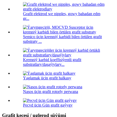
Grafit elektrod we nipples, gowy bahadan edm
gr...
Semico üçin kremniý karbidi bilen örtülen grafit
substraty ...
Kremniý karbid koeffisiýentli grafit
substratlary/daşaýjylary...
Ýaglamak üçin grafit halkasy
Nasos üçin grafit rotorly perwana
Pecvd üçin Gün grafit gaýygy
Grafit keçesi / uglerod süýümi