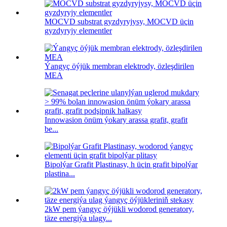
MOCVD substrat gyzdyryjysy, MOCVD üçin
gyzdyryjy elementler
Ýangyç öýjük membran elektrody, özleşdirilen
MEA
Innowasion önüm ýokary arassa grafit, grafit
be...
Bipolýar Grafit Plastinasy, h üçin grafit bipolýar
plastina...
2kW pem ýangyç öýjükli wodorod generatory,
täze energiýa ulagy...