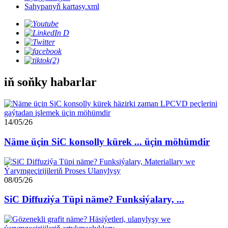
Sahypanyň kartasy.xml
iň soňky habarlar
14/05/26
Näme üçin SiC konsolly kürek ... üçin möhümdir
08/05/26
SiC Diffuziýa Tüpi näme? Funksiýalary, ...