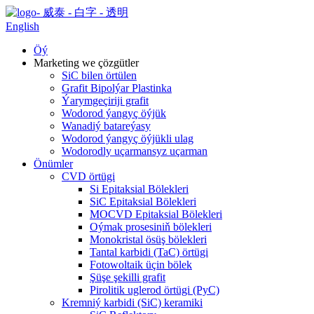
English
Öý
Marketing we çözgütler
SiC bilen örtülen
Grafit Bipolýar Plastinka
Ýarymgeçiriji grafit
Wodorod ýangyç öýjük
Wanadiý batareýasy
Wodorod ýangyç öýjükli ulag
Wodorodly uçarmansyz uçarman
Önümler
CVD örtügi
Si Epitaksial Bölekleri
SiC Epitaksial Bölekleri
MOCVD Epitaksial Bölekleri
Oýmak prosesiniň bölekleri
Monokristal ösüş bölekleri
Tantal karbidi (TaC) örtügi
Fotowoltaik üçin bölek
Şüşe şekilli grafit
Pirolitik uglerod örtügi (PyC)
Kremniý karbidi (SiC) keramiki