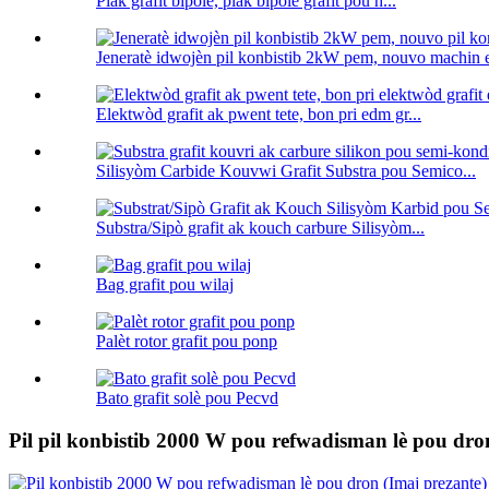
Plak grafit bipolè, plak bipolè grafit pou h...
Jeneratè idwojèn pil konbistib 2kW pem, nouvo machin en
Elektwòd grafit ak pwent tete, bon pri edm gr...
Silisyòm Carbide Kouvwi Grafit Substra pou Semico...
Substra/Sipò grafit ak kouch carbure Silisyòm...
Bag grafit pou wilaj
Palèt rotor grafit pou ponp
Bato grafit solè pou Pecvd
Pil pil konbistib 2000 W pou refwadisman lè pou dro