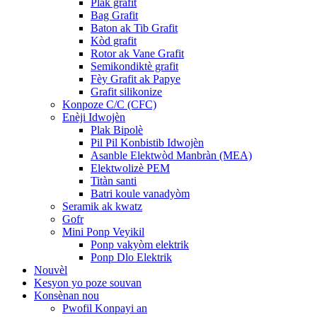
Plak grafit
Bag Grafit
Baton ak Tib Grafit
Kòd grafit
Rotor ak Vane Grafit
Semikondiktè grafit
Fèy Grafit ak Papye
Grafit silikonize
Konpoze C/C (CFC)
Enèji Idwojèn
Plak Bipolè
Pil Pil Konbistib Idwojèn
Asanble Elektwòd Manbràn (MEA)
Elektwolizè PEM
Titàn santi
Batri koule vanadyòm
Seramik ak kwatz
Gofr
Mini Ponp Veyikil
Ponp vakyòm elektrik
Ponp Dlo Elektrik
Nouvèl
Kesyon yo poze souvan
Konsènan nou
Pwofil Konpayi an