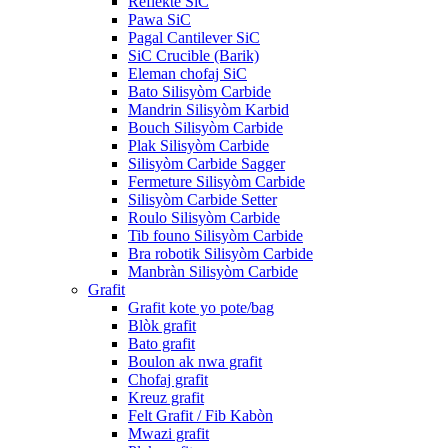
Reflektè SiC
Pawa SiC
Pagal Cantilever SiC
SiC Crucible (Barik)
Eleman chofaj SiC
Bato Silisyòm Carbide
Mandrin Silisyòm Karbid
Bouch Silisyòm Carbide
Plak Silisyòm Carbide
Silisyòm Carbide Sagger
Fermeture Silisyòm Carbide
Silisyòm Carbide Setter
Roulo Silisyòm Carbide
Tib founo Silisyòm Carbide
Bra robotik Silisyòm Carbide
Manbràn Silisyòm Carbide
Grafit
Grafit kote yo pote/bag
Blòk grafit
Bato grafit
Boulon ak nwa grafit
Chofaj grafit
Kreuz grafit
Felt Grafit / Fib Kabòn
Mwazi grafit