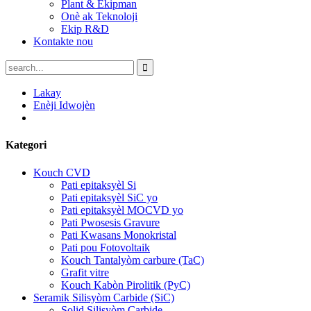
Plant & Ekipman
Onè ak Teknoloji
Ekip R&D
Kontakte nou
Lakay
Enèji Idwojèn
Kategori
Kouch CVD
Pati epitaksyèl Si
Pati epitaksyèl SiC yo
Pati epitaksyèl MOCVD yo
Pati Pwosesis Gravure
Pati Kwasans Monokristal
Pati pou Fotovoltaik
Kouch Tantalyòm carbure (TaC)
Grafit vitre
Kouch Kabòn Pirolitik (PyC)
Seramik Silisyòm Carbide (SiC)
Solid Silisyòm Carbide