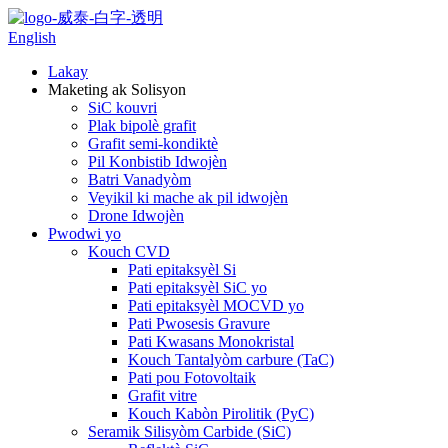
English
Lakay
Maketing ak Solisyon
SiC kouvri
Plak bipolè grafit
Grafit semi-kondiktè
Pil Konbistib Idwojèn
Batri Vanadyòm
Veyikil ki mache ak pil idwojèn
Drone Idwojèn
Pwodwi yo
Kouch CVD
Pati epitaksyèl Si
Pati epitaksyèl SiC yo
Pati epitaksyèl MOCVD yo
Pati Pwosesis Gravure
Pati Kwasans Monokristal
Kouch Tantalyòm carbure (TaC)
Pati pou Fotovoltaik
Grafit vitre
Kouch Kabòn Pirolitik (PyC)
Seramik Silisyòm Carbide (SiC)