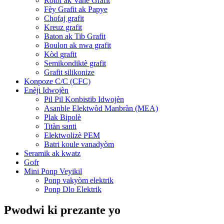
Rotor ak Vane Grafit
Fèy Grafit ak Papye
Chofaj grafit
Kreuz grafit
Baton ak Tib Grafit
Boulon ak nwa grafit
Kòd grafit
Semikondiktè grafit
Grafit silikonize
Konpoze C/C (CFC)
Enèji Idwojèn
Pil Pil Konbistib Idwojèn
Asanble Elektwòd Manbràn (MEA)
Plak Bipolè
Titàn santi
Elektwolizè PEM
Batri koule vanadyòm
Seramik ak kwatz
Gofr
Mini Ponp Veyikil
Ponp vakyòm elektrik
Ponp Dlo Elektrik
Pwodwi ki prezante yo