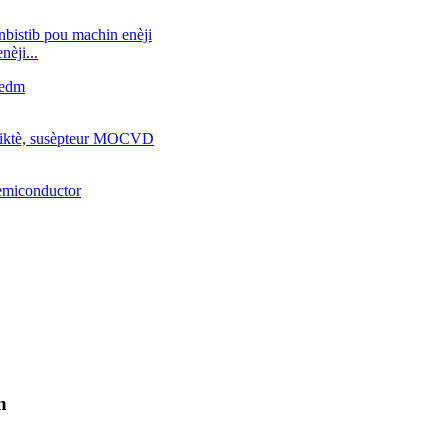
èji...
n