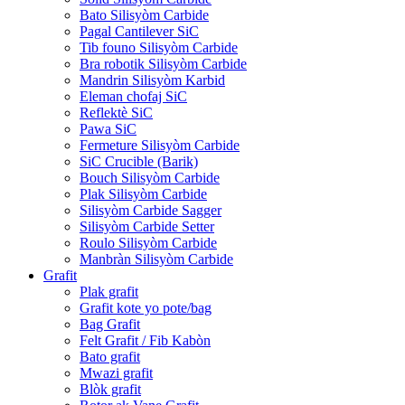
Bato Silisyòm Carbide
Pagal Cantilever SiC
Tib founo Silisyòm Carbide
Bra robotik Silisyòm Carbide
Mandrin Silisyòm Karbid
Eleman chofaj SiC
Reflektè SiC
Pawa SiC
Fermeture Silisyòm Carbide
SiC Crucible (Barik)
Bouch Silisyòm Carbide
Plak Silisyòm Carbide
Silisyòm Carbide Sagger
Silisyòm Carbide Setter
Roulo Silisyòm Carbide
Manbràn Silisyòm Carbide
Grafit
Plak grafit
Grafit kote yo pote/bag
Bag Grafit
Felt Grafit / Fib Kabòn
Bato grafit
Mwazi grafit
Blòk grafit