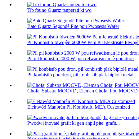
Tib founo Quartz tanperati ki wo
Bato Quartz Segondè Pite pou Pwosesis Wafer
Pil Konbistib Idwojèn 6000W Pem Pil Elektrisite Idwojèn
Pil pil konbistib 2000 W pou refwadisman lè pou dron
Pil konbistib pou dron, pil konbistib plak biplolè metal
Chofaj Substra MOCVD, Eleman Chofaj Pou MOCVD
Elektwòd Manbràn Pil Konbistib, MEA Customized
Pwodwi inovatè grafit ki gen anpil pite, grafit...