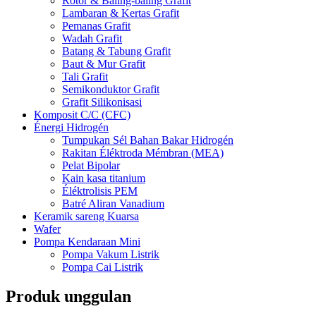
Rotor & Baling-baling Grafit
Lambaran & Kertas Grafit
Pemanas Grafit
Wadah Grafit
Batang & Tabung Grafit
Baut & Mur Grafit
Tali Grafit
Semikonduktor Grafit
Grafit Silikonisasi
Komposit C/C (CFC)
Énergi Hidrogén
Tumpukan Sél Bahan Bakar Hidrogén
Rakitan Éléktroda Mémbran (MEA)
Pelat Bipolar
Kain kasa titanium
Éléktrolisis PEM
Batré Aliran Vanadium
Keramik sareng Kuarsa
Wafer
Pompa Kendaraan Mini
Pompa Vakum Listrik
Pompa Cai Listrik
Produk unggulan