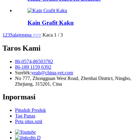
Kain Grafit Kaku
1
2
3
Salajengna >
>>
Kaca 1 / 3
Taros Kami
86-0574-86503782
86-189 1159 6392
Surélék:
yeah@china-vet.com
No 777, Zhongguan West Road, Zhenhai District, Ningbo,
Zhejiang, 315201, Cina
Inpormasi
Pituduh Produk
Tag Panas
Peta situs.xml