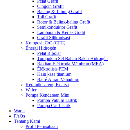
Pelat Grafit
Cingcin Grafit
Batang & Tabung Grafit
Tali Grafit
Rotor & Baling-baling Grafit
Semikonduktor Grafit
Lambaran & Kertas Grafit
Grafit Silikonisasi
Komposit C/C (CFC)
Énergi Hidrogén
Pelat Bipolar
Tumpukan Sél Bahan Bakar Hidrogén
Rakitan Éléktroda Mémbran (MEA)
Éléktrolisis PEM
Kain kasa titanium
Batré Aliran Vanadium
Keramik sareng Kuarsa
Wafer
Pompa Kendaraan Mini
Pompa Vakum Listrik
Pompa Cai Listrik
Warta
FAQs
Tentang Kami
Profil Perusahaan