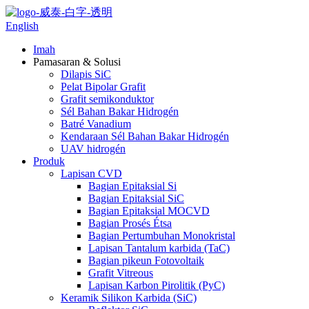
English
Imah
Pamasaran & Solusi
Dilapis SiC
Pelat Bipolar Grafit
Grafit semikonduktor
Sél Bahan Bakar Hidrogén
Batré Vanadium
Kendaraan Sél Bahan Bakar Hidrogén
UAV hidrogén
Produk
Lapisan CVD
Bagian Epitaksial Si
Bagian Epitaksial SiC
Bagian Epitaksial MOCVD
Bagian Prosés Étsa
Bagian Pertumbuhan Monokristal
Lapisan Tantalum karbida (TaC)
Bagian pikeun Fotovoltaik
Grafit Vitreous
Lapisan Karbon Pirolitik (PyC)
Keramik Silikon Karbida (SiC)