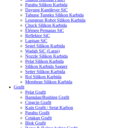
Parahu Silikon Karbida
Dayung Kantilever SiC
Tabung Tungku Silikon Karbida
Leungeun Robot Silikon Karbida
Chuck Silikon Karbida
Élémen Pemanas SiC
Reflektor SiC
Lapisan SiC
Segel Silikon Karbida
Wadah SiC (Laras)
Nozzle Silikon Karbida
Pelat Silikon Karbida
Silikon Karbida Sagger
Setter Silikon Karbida
Rol Silikon Karbida
Membran Silikon Karbida
Grafit
Pelat Grafit
Bantalan/Bushing Grafit
Cingcin Grafit
Kain Grafit / Serat Karbon
Parahu Grafit
Cetakan Grafit
Blok Grafit