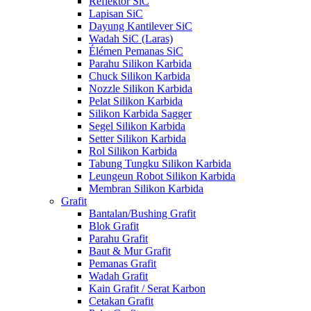
Reflektor SiC
Lapisan SiC
Dayung Kantilever SiC
Wadah SiC (Laras)
Élémen Pemanas SiC
Parahu Silikon Karbida
Chuck Silikon Karbida
Nozzle Silikon Karbida
Pelat Silikon Karbida
Silikon Karbida Sagger
Segel Silikon Karbida
Setter Silikon Karbida
Rol Silikon Karbida
Tabung Tungku Silikon Karbida
Leungeun Robot Silikon Karbida
Membran Silikon Karbida
Grafit
Bantalan/Bushing Grafit
Blok Grafit
Parahu Grafit
Baut & Mur Grafit
Pemanas Grafit
Wadah Grafit
Kain Grafit / Serat Karbon
Cetakan Grafit