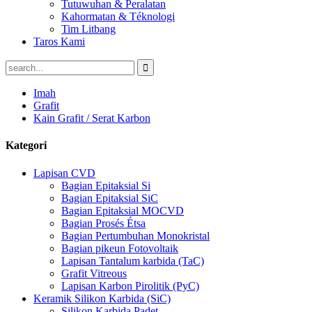
Tutuwuhan & Peralatan
Kahormatan & Téknologi
Tim Litbang
Taros Kami
Imah
Grafit
Kain Grafit / Serat Karbon
Kategori
Lapisan CVD
Bagian Epitaksial Si
Bagian Epitaksial SiC
Bagian Epitaksial MOCVD
Bagian Prosés Étsa
Bagian Pertumbuhan Monokristal
Bagian pikeun Fotovoltaik
Lapisan Tantalum karbida (TaC)
Grafit Vitreous
Lapisan Karbon Pirolitik (PyC)
Keramik Silikon Karbida (SiC)
Silikon Karbida Padet