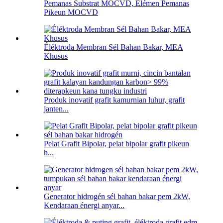
Pemanas Substrat MOCVD, Élémen Pemanas
Pikeun MOCVD
Éléktroda Membran Sél Bahan Bakar, MEA
Khusus
Produk inovatif grafit kamurnian luhur, grafit
janten...
Pelat Grafit Bipolar, pelat bipolar grafit pikeun
h...
Generator hidrogén sél bahan bakar pem 2kW,
Kendaraan énergi anyar...