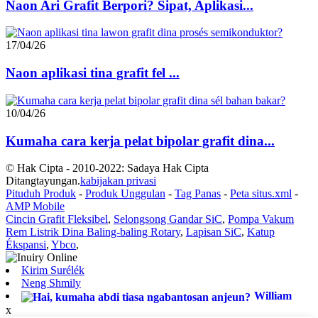
Naon Ari Grafit Berpori? Sipat, Aplikasi...
17/04/26
Naon aplikasi tina grafit fel ...
10/04/26
Kumaha cara kerja pelat bipolar grafit dina...
© Hak Cipta - 2010-2022: Sadaya Hak Cipta
Ditangtayungan.
kabijakan privasi
Pituduh Produk
-
Produk Unggulan
-
Tag Panas
-
Peta situs.xml
-
AMP Mobile
Cincin Grafit Fleksibel
,
Selongsong Gandar SiC
,
Pompa Vakum
Rem Listrik Dina Baling-baling Rotary
,
Lapisan SiC
,
Katup
Ékspansi
,
Ybco
,
Kirim Surélék
Neng Shmily
William
x