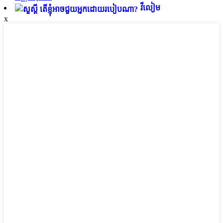
វីលៀម
x