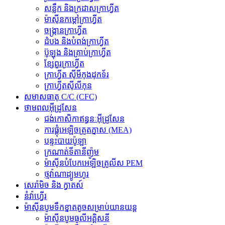
សន្លឹក និងក្រដាសក្រាហ្វីត
ម៉ាស៊ីនកម្តៅក្រាហ្វីត
ចង្ក្រានក្រាហ្វីត
ដំបង និងបំពង់ក្រាហ្វីត
ប៊ូឡុង និងគ្រាប់ក្រាហ្វីត
ខ្សែពួរក្រាហ្វីត
ក្រាហ្វីត ស៊ីមីកុងដុកទ័រ
ក្រាហ្វីតស៊ីលីកុន
សមាសធាតុ C/C (CFC)
ថាមពលអ៊ីដ្រូសែន
ជង់កោសិកាឥន្ធនៈអ៊ីដ្រូសែន
ការផ្គុំអេឡិចត្រូតភ្នាស (MEA)
បន្ទះបាយប៉ូឡា
ក្រណាត់ទីតានីញ៉ូម
ម៉ាស៊ីនបំបែកអេឡិចត្រូលីស PEM
ថ្ម​វ៉ាណាដ្យូម​ហូរ
សេរ៉ាមិច និង ក្វាតស៍
នំ​វ៉ាហ្វើរ
ម៉ាស៊ីនបូមទឹកខ្នាតតូចសម្រាប់យានយន្ត
ម៉ាស៊ីនបូមធូលីអគ្គិសនី