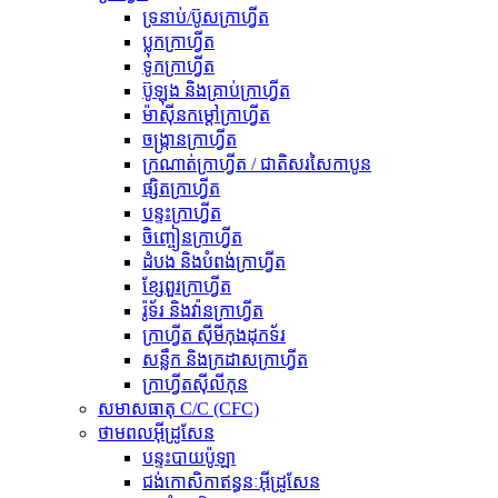
ទ្រនាប់/ប៊ូសក្រាហ្វីត
ប្លុកក្រាហ្វីត
ទូកក្រាហ្វីត
ប៊ូឡុង និងគ្រាប់ក្រាហ្វីត
ម៉ាស៊ីនកម្តៅក្រាហ្វីត
ចង្ក្រានក្រាហ្វីត
ក្រណាត់ក្រាហ្វីត / ជាតិសរសៃកាបូន
ផ្សិតក្រាហ្វីត
បន្ទះក្រាហ្វីត
ចិញ្ចៀនក្រាហ្វីត
ដំបង និងបំពង់ក្រាហ្វីត
ខ្សែពួរក្រាហ្វីត
រ៉ូទ័រ និងវ៉ានក្រាហ្វីត
ក្រាហ្វីត ស៊ីមីកុងដុកទ័រ
សន្លឹក និងក្រដាសក្រាហ្វីត
ក្រាហ្វីតស៊ីលីកុន
សមាសធាតុ C/C (CFC)
ថាមពលអ៊ីដ្រូសែន
បន្ទះបាយប៉ូឡា
ជង់កោសិកាឥន្ធនៈអ៊ីដ្រូសែន