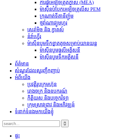
ការផ្គុំអេឡិចត្រូតភ្នាស (MEA)
ម៉ាស៊ីនបំបែកអេឡិចត្រូលីស PEM
ក្រណាត់ទីតានីញ៉ូម
ថ្ម​វ៉ាណាដ្យូម​ហូរ
សេរ៉ាមិច និង ក្វាតស៍
នំ​វ៉ាហ្វើរ
ម៉ាស៊ីនបូមទឹកខ្នាតតូចសម្រាប់យានយន្ត
ម៉ាស៊ីនបូមធូលីអគ្គិសនី
ម៉ាស៊ីនបូមទឹកអគ្គិសនី
ព័ត៌មាន
សំណួរដែលសួរញឹកញាប់
អំពីយើង
ប្រវត្តិរូបក្រុមហ៊ុន
រោងចក្រ និងឧបករណ៍
កិត្តិយស និងបច្ចេកវិទ្យា
ក្រុមស្រាវជ្រាវ និងអភិវឌ្ឍន៍
ទំនាក់ទំនងមកយើងខ្ញុំ
ផ្ទះ