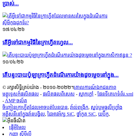
ប្រាស់...
១៧/០៤/២៦
តើ​អ្វី​ទៅ​ជា​កម្មវិធី​នៃ​ក្រាហ្វីត​ហ្វេល...
១០/០៤/២៦
តើបន្ទះបាយប៉ូឡាក្រាហ្វីតដំណើរការយ៉ាងដូចម្តេចនៅក្នុង...
© រក្សាសិទ្ធិគ្រប់យ៉ាង - ២០១០-២០២២។
គោលការណ៍ឯកជនភាព
មគ្គុទ្ទេសក៍ផលិតផល
-
ផលិតផលពិសេស
-
ស្លាក​ក្តៅ
-
ផែនទីគេហទំព័រ.xml
-
AMP ចល័ត
ចិញ្ចៀនក្រាហ្វីតដែលអាចបត់បែនបាន
,
វ៉ាល់ពង្រីក
,
ស្នប់បូមធូលីហ្វ្រាំង
អគ្គិសនីនៅក្នុងវ៉ានបង្វិល
,
ដៃអាវអ័ក្ស SiC
,
ថ្នាំកូត SiC
,
យប៊ីកូ
,
ផ្ញើអ៊ីមែល
កញ្ញា ស៊ីមីលី