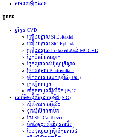
ថាមពលអ៊ីដ្រូសែន
ប្រភេទ
ថ្នាំកូត CVD
គ្រឿងបន្លាស់ Si Epitaxial
គ្រឿងបន្លាស់ SiC Epitaxial
គ្រឿងបន្លាស់ Epitaxial របស់ MOCVD
ផ្នែកដំណើរការឆ្លាក់
ផ្នែកលូតលាស់ម៉ូណូគ្រីស្តាល់
ផ្នែកសម្រាប់ Photovoltaic
ថ្នាំកូតតាតាលូមកាបូអ៊ីដ (TaC)
ក្រាហ្វីតកញ្ចក់
ថ្នាំកូតកាបូនពីរ៉ូលីទិក (PyC)
សេរ៉ាមិចស៊ីលីកុនកាបូអ៊ីដ (SiC)
ស៊ីលីកុនកាបូអ៊ីដរឹង
ទូកស៊ីលីកុនកាប៊ីត
ចែវ SiC Cantilever
បំពង់ឡដុតស៊ីលីកុនកាប៊ីត
ដៃមនុស្សយន្តស៊ីលីកុនកាប៊ីដ