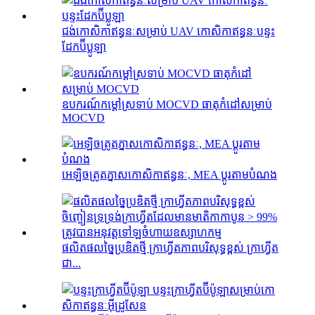
ជង់កោសិកាឥន្ធនៈសម្រាប់ UAV កោសិកាឥន្ធនៈបន្ទះ
ដែកប៊ីប្លូឡា
ឧបករណ៍កម្តៅស្រទាប់ MOCVD ធាតុកំដៅសម្រាប់
MOCVD
អេឡិចត្រូតភ្នាសកោសិកាឥន្ធនៈ, MEA ប្ដូរតាមបំណង
ផលិតផលច្នៃប្រឌិតថ្មី ក្រាហ្វីតភាពបរិសុទ្ធខ្ពស់ ក្រាហ្វីត
ជា...