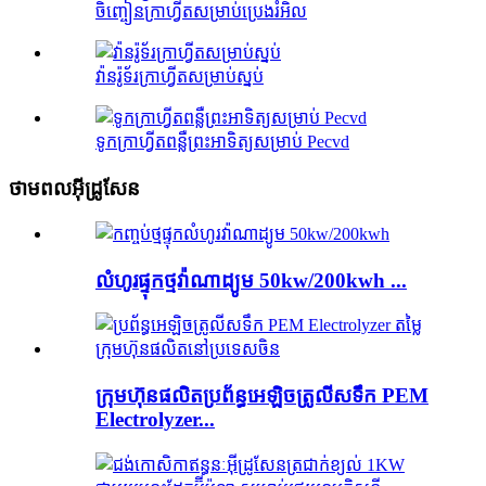
ចិញ្ចៀនក្រាហ្វីតសម្រាប់ប្រេងរំអិល
វ៉ានរ៉ូទ័រក្រាហ្វីតសម្រាប់ស្នប់
ទូកក្រាហ្វីតពន្លឺព្រះអាទិត្យសម្រាប់ Pecvd
ថាមពលអ៊ីដ្រូសែន
លំហូរផ្ទុកថ្មវ៉ាណាដ្យូម 50kw/200kwh ...
ក្រុមហ៊ុនផលិតប្រព័ន្ធអេឡិចត្រូលីសទឹក PEM
Electrolyzer...