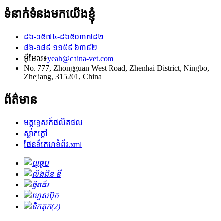
ទំនាក់ទំនងមកយើងខ្ញុំ
៨៦-០៥៧៤-៨៦៥០៣៧៨២
៨៦-១៨៩ ១១៥៩ ៦៣៩២
អ៊ីមែល៖
yeah@china-vet.com
No. 777, Zhongguan West Road, Zhenhai District, Ningbo,
Zhejiang, 315201, China
ព័ត៌មាន
មគ្គុទ្ទេសក៍ផលិតផល
ស្លាក​ក្តៅ
ផែនទីគេហទំព័រ.xml