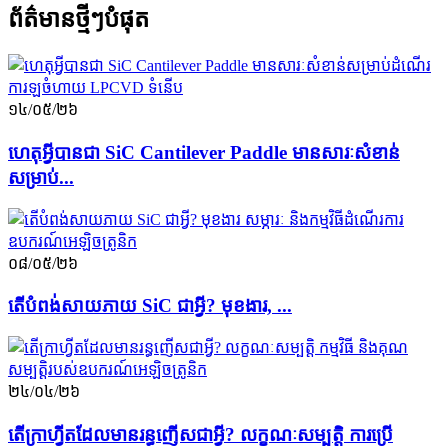
ព័ត៌មានថ្មីៗបំផុត
១៤/០៥/២៦
ហេតុអ្វីបានជា SiC Cantilever Paddle មានសារៈសំខាន់
សម្រាប់...
០៨/០៥/២៦
តើបំពង់សាយភាយ SiC ជាអ្វី? មុខងារ, ...
២៤/០៤/២៦
តើក្រាហ្វីតដែលមានរន្ធញើសជាអ្វី? លក្ខណៈសម្បត្តិ ការប្រើ