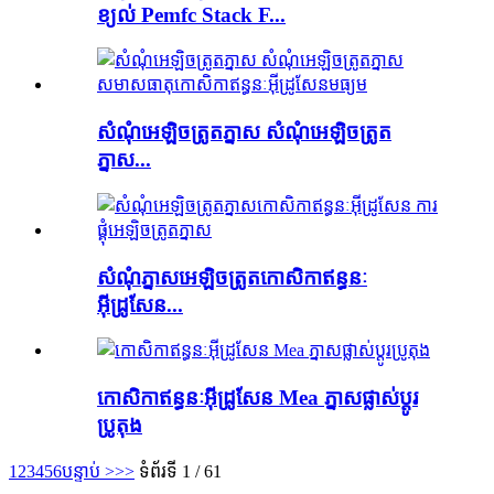
ខ្យល់ Pemfc Stack F...
សំណុំអេឡិចត្រូតភ្នាស សំណុំអេឡិចត្រូត
ភ្នាស...
សំណុំ​ភ្នាស​អេឡិចត្រូត​កោសិកា​ឥន្ធនៈ​
អ៊ីដ្រូសែន...
កោសិកាឥន្ធនៈអ៊ីដ្រូសែន Mea ភ្នាសផ្លាស់ប្តូរ
ប្រូតុង
1
2
3
4
5
6
បន្ទាប់ >
>>
ទំព័រទី 1 / 61