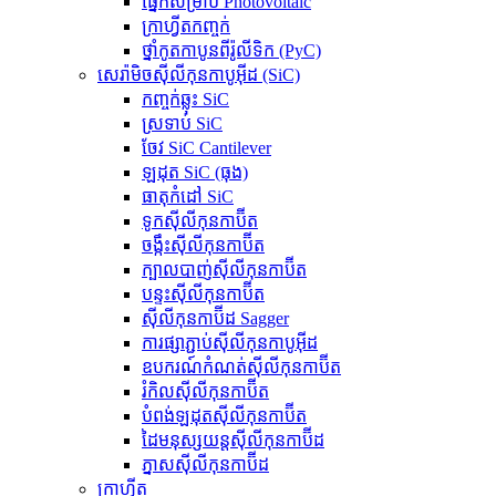
ផ្នែកសម្រាប់ Photovoltaic
ក្រាហ្វីតកញ្ចក់
ថ្នាំកូតកាបូនពីរ៉ូលីទិក (PyC)
សេរ៉ាមិចស៊ីលីកុនកាបូអ៊ីដ (SiC)
កញ្ចក់ឆ្លុះ SiC
ស្រទាប់ SiC
ចែវ SiC Cantilever
ឡដុត SiC (ធុង)
ធាតុកំដៅ SiC
ទូកស៊ីលីកុនកាប៊ីត
ចង្កឹះស៊ីលីកុនកាប៊ីត
ក្បាលបាញ់ស៊ីលីកុនកាប៊ីត
បន្ទះស៊ីលីកុនកាប៊ីត
ស៊ីលីកុនកាប៊ីដ Sagger
ការផ្សាភ្ជាប់ស៊ីលីកុនកាបូអ៊ីដ
ឧបករណ៍កំណត់ស៊ីលីកុនកាប៊ីត
រំកិលស៊ីលីកុនកាប៊ីត
បំពង់ឡដុតស៊ីលីកុនកាប៊ីត
ដៃមនុស្សយន្តស៊ីលីកុនកាប៊ីដ
ភ្នាសស៊ីលីកុនកាប៊ីដ
ក្រាហ្វីត