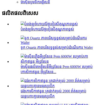
ម៉ាស៊ីនបូមទឹកអគ្គិសនី
ផលិតផល​ពិសេស
បំពង់ឡចំហាយរ៉ែថ្មខៀវសីតុណ្ហភាពខ្ពស់
ទូក Quartz ភាពបរិសុទ្ធខ្ពស់សម្រាប់ដំណើរការ Wafer
ម៉ាស៊ីនផលិតអគ្គិសនីអ៊ីដ្រូសែន Pem 6000W សម្រាប់
កោសិកាឥន្ធនៈអ៊ីដ្រូសែន...
ជង់កោសិកាឥន្ធនៈត្រជាក់ខ្យល់ 2000 វ៉ាត់សម្រាប់
យន្តហោះគ្មានមនុស្សបើក