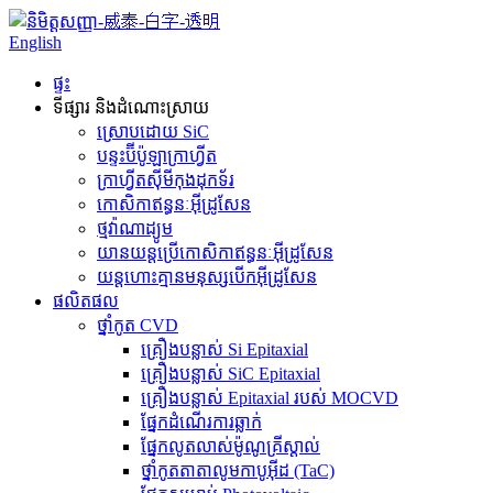
English
ផ្ទះ
ទីផ្សារ និងដំណោះស្រាយ
ស្រោបដោយ SiC
បន្ទះ​ប៊ីប៉ូឡា​ក្រាហ្វីត
ក្រាហ្វីត​ស៊ីមីកុងដុកទ័រ
កោសិកាឥន្ធនៈអ៊ីដ្រូសែន
ថ្មវ៉ាណាដ្យូម
យានយន្ត​ប្រើ​កោសិកា​ឥន្ធនៈ​អ៊ីដ្រូសែន
យន្តហោះគ្មានមនុស្សបើកអ៊ីដ្រូសែន
ផលិតផល
ថ្នាំកូត CVD
គ្រឿងបន្លាស់ Si Epitaxial
គ្រឿងបន្លាស់ SiC Epitaxial
គ្រឿងបន្លាស់ Epitaxial របស់ MOCVD
ផ្នែកដំណើរការឆ្លាក់
ផ្នែកលូតលាស់ម៉ូណូគ្រីស្តាល់
ថ្នាំកូតតាតាលូមកាបូអ៊ីដ (TaC)