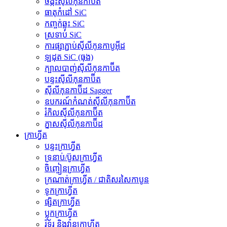
ចង្កឹះស៊ីលីកុនកាប៊ីត
ធាតុកំដៅ SiC
កញ្ចក់ឆ្លុះ SiC
ស្រទាប់ SiC
ការផ្សាភ្ជាប់ស៊ីលីកុនកាបូអ៊ីដ
ឡដុត SiC (ធុង)
ក្បាលបាញ់ស៊ីលីកុនកាប៊ីត
បន្ទះស៊ីលីកុនកាប៊ីត
ស៊ីលីកុនកាប៊ីដ Sagger
ឧបករណ៍កំណត់ស៊ីលីកុនកាប៊ីត
រំកិលស៊ីលីកុនកាប៊ីត
ភ្នាសស៊ីលីកុនកាប៊ីដ
ក្រាហ្វីត
បន្ទះក្រាហ្វីត
ទ្រនាប់/ប៊ូសក្រាហ្វីត
ចិញ្ចៀនក្រាហ្វីត
ក្រណាត់ក្រាហ្វីត / ជាតិសរសៃកាបូន
ទូកក្រាហ្វីត
ផ្សិតក្រាហ្វីត
ប្លុកក្រាហ្វីត
រ៉ូទ័រ និងវ៉ានក្រាហ្វីត