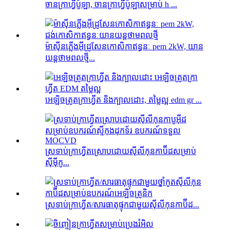
ចានក្រាហ្វីប៉ូឡា, ចានក្រាហ្វីប៉ូឡាសម្រាប់ h ...
ម៉ាស៊ីនភ្លើងអ៊ីដ្រូសែនកោសិកាឥន្ធនៈ pem 2kW, យាន
យន្តថាមពលថ្មី...
អេឡិចត្រូតក្រាហ្វីត និងក្បាលដោះ, តម្លៃល្អ edm gr ...
ស្រទាប់ក្រាហ្វីតស្រោបដោយស៊ីលីកុនកាប៊ីដសម្រាប់
ស៊ីម៉ីកូ...
ស្រទាប់ក្រាហ្វីត/សារធាតុផ្ទុកជាមួយស៊ីលីកុនកាប៊ីដ...