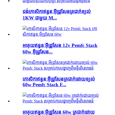
ជង់កោសិកាឥន្ធនៈអ៊ីដ្រូសែនត្រជាក់ខ្យល់
1KW ជាមួយ M...
អាគុយ​ឥន្ធនៈ​អ៊ីដ្រូសែន 12v Pemfc Stack
60w អ៊ីដ្រូសែន...
កោសិកាឥន្ធនៈអ៊ីដ្រូសែនត្រជាក់ដោយខ្យល់
60w Pemfc Stack F...
អាគុយឥន្ធនៈអ៊ីដ្រូសែន 60w ត្រជាក់ដោយ