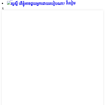
វីលៀម
x