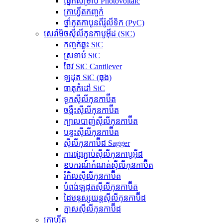
ផ្នែកសម្រាប់ Photovoltaic
ក្រាហ្វីតកញ្ចក់
ថ្នាំកូតកាបូនពីរ៉ូលីទិក (PyC)
សេរ៉ាមិចស៊ីលីកុនកាបូអ៊ីដ (SiC)
កញ្ចក់ឆ្លុះ SiC
ស្រទាប់ SiC
ចែវ SiC Cantilever
ឡដុត SiC (ធុង)
ធាតុកំដៅ SiC
ទូកស៊ីលីកុនកាប៊ីត
ចង្កឹះស៊ីលីកុនកាប៊ីត
ក្បាលបាញ់ស៊ីលីកុនកាប៊ីត
បន្ទះស៊ីលីកុនកាប៊ីត
ស៊ីលីកុនកាប៊ីដ Sagger
ការផ្សាភ្ជាប់ស៊ីលីកុនកាបូអ៊ីដ
ឧបករណ៍កំណត់ស៊ីលីកុនកាប៊ីត
រំកិលស៊ីលីកុនកាប៊ីត
បំពង់ឡដុតស៊ីលីកុនកាប៊ីត
ដៃមនុស្សយន្តស៊ីលីកុនកាប៊ីដ
ភ្នាសស៊ីលីកុនកាប៊ីដ
ក្រាហ្វីត