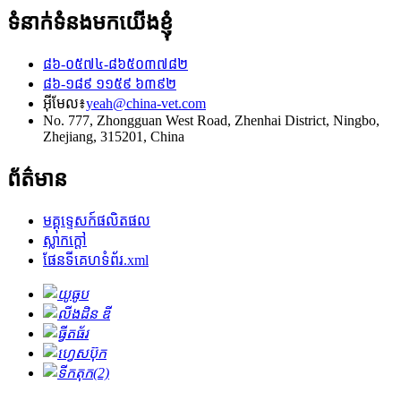
ទំនាក់ទំនងមកយើងខ្ញុំ
៨៦-០៥៧៤-៨៦៥០៣៧៨២
៨៦-១៨៩ ១១៥៩ ៦៣៩២
អ៊ីមែល៖
yeah@china-vet.com
No. 777, Zhongguan West Road, Zhenhai District, Ningbo,
Zhejiang, 315201, China
ព័ត៌មាន
មគ្គុទ្ទេសក៍ផលិតផល
ស្លាក​ក្តៅ
ផែនទីគេហទំព័រ.xml