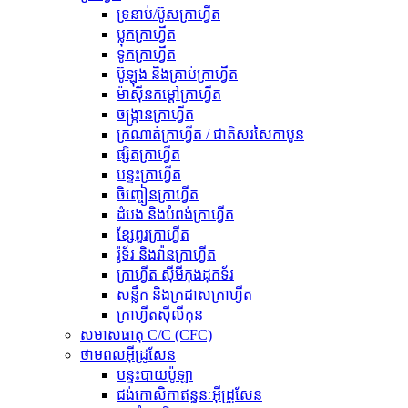
ទ្រនាប់/ប៊ូសក្រាហ្វីត
ប្លុកក្រាហ្វីត
ទូកក្រាហ្វីត
ប៊ូឡុង និងគ្រាប់ក្រាហ្វីត
ម៉ាស៊ីនកម្តៅក្រាហ្វីត
ចង្ក្រានក្រាហ្វីត
ក្រណាត់ក្រាហ្វីត / ជាតិសរសៃកាបូន
ផ្សិតក្រាហ្វីត
បន្ទះក្រាហ្វីត
ចិញ្ចៀនក្រាហ្វីត
ដំបង និងបំពង់ក្រាហ្វីត
ខ្សែពួរក្រាហ្វីត
រ៉ូទ័រ និងវ៉ានក្រាហ្វីត
ក្រាហ្វីត ស៊ីមីកុងដុកទ័រ
សន្លឹក និងក្រដាសក្រាហ្វីត
ក្រាហ្វីតស៊ីលីកុន
សមាសធាតុ C/C (CFC)
ថាមពលអ៊ីដ្រូសែន
បន្ទះបាយប៉ូឡា
ជង់កោសិកាឥន្ធនៈអ៊ីដ្រូសែន