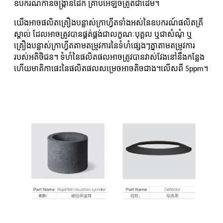
ឧបករណ៍កាន់ចង្ក្រានដែក គ្រាប់អេឡិចត្រូតជាដើម។
យើងអាចផលិតគ្រឿងបន្លាស់ក្រាហ្វីតទាំងអស់នៃឧបករណ៍ផលិតគ្រី
ស្តាល់ ដែលអាចត្រូវបានផ្គត់ផ្គង់ជាលក្ខណៈបុគ្គល ឬជាសំណុំ ឬ
គ្រឿងបន្លាស់ក្រាហ្វីតតាមតម្រូវការនៃទំហំផ្សេងៗគ្នាតាមតម្រូវការ
របស់អតិថិជន។ ទំហំនៃផលិតផលអាចត្រូវបានវាស់វែងនៅនឹងកន្លែង
ហើយមាតិកាផេះនៃផលិតផលសម្រេចអាចតិចជាង។
លើសពី 5ppm។