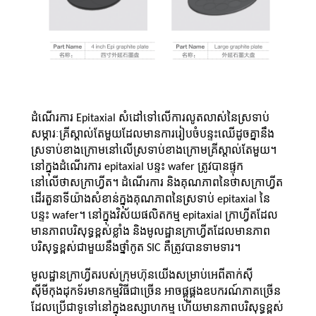
ដំណើរការ Epitaxial សំដៅទៅលើការលូតលាស់នៃស្រទាប់
សម្ភារៈគ្រីស្តាល់តែមួយដែលមានការរៀបចំបន្ទះឈើដូចគ្នានឹង
ស្រទាប់ខាងក្រោមនៅលើស្រទាប់ខាងក្រោមគ្រីស្តាល់តែមួយ។
នៅក្នុងដំណើរការ epitaxial បន្ទះ wafer ត្រូវបានផ្ទុក
នៅលើថាសក្រាហ្វីត។ ដំណើរការ និងគុណភាពនៃថាសក្រាហ្វីត
ដើរតួនាទីយ៉ាងសំខាន់ក្នុងគុណភាពនៃស្រទាប់ epitaxial នៃ
បន្ទះ wafer។ នៅក្នុងវិស័យផលិតកម្ម epitaxial ក្រាហ្វីតដែល
មានភាពបរិសុទ្ធខ្ពស់ខ្លាំង និងមូលដ្ឋានក្រាហ្វីតដែលមានភាព
បរិសុទ្ធខ្ពស់ជាមួយនឹងថ្នាំកូត SIC គឺត្រូវបានទាមទារ។
មូលដ្ឋានក្រាហ្វីតរបស់ក្រុមហ៊ុនយើងសម្រាប់អេពីតាក់ស៊ី
ស៊ីមីកុងដុកទ័រមានកម្មវិធីជាច្រើន អាចផ្គូផ្គងឧបករណ៍ភាគច្រើន
ដែលប្រើជាទូទៅនៅក្នុងឧស្សាហកម្ម ហើយមានភាពបរិសុទ្ធខ្ពស់