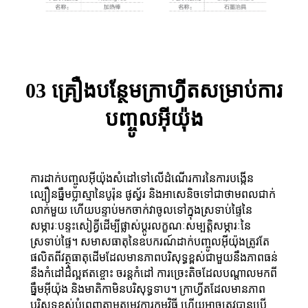
03 គ្រឿងបន្ថែមក្រាហ្វីតសម្រាប់ការ
បញ្ចូលអ៊ីយ៉ុង
ការដាក់បញ្ចូលអ៊ីយ៉ុងសំដៅទៅលើដំណើរការនៃការបង្កើន
ល្បឿនធ្នឹមប្លាស្មានៃបូរ៉ុន ផូស្វ័រ និងអាសេនិចទៅជាថាមពលជាក់
លាក់មួយ ហើយបន្ទាប់មកចាក់វាចូលទៅក្នុងស្រទាប់ផ្ទៃនៃ
សម្ភារៈបន្ទះសៀគ្វីដើម្បីផ្លាស់ប្តូរលក្ខណៈសម្បត្តិសម្ភារៈនៃ
ស្រទាប់ផ្ទៃ។ សមាសធាតុនៃឧបករណ៍ដាក់បញ្ចូលអ៊ីយ៉ុងត្រូវតែ
ផលិតពីវត្ថុធាតុដើមដែលមានភាពបរិសុទ្ធខ្ពស់ជាមួយនឹងភាពធន់
នឹងកំដៅដ៏ល្អឥតខ្ចោះ ចរន្តកំដៅ ការច្រេះតិចដែលបណ្តាលមកពី
ធ្នឹមអ៊ីយ៉ុង និងមាតិកាមិនបរិសុទ្ធទាប។ ក្រាហ្វីតដែលមានភាព
បរិសុទ្ធខ្ពស់បំពេញតាមតម្រូវការកម្មវិធី ហើយអាចត្រូវបានប្រើ