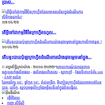
ប្រាស់...
១៧/០៤/២៦
តើ​អ្វី​ទៅ​ជា​កម្មវិធី​នៃ​ក្រាហ្វីត​ហ្វេល...
១០/០៤/២៦
តើបន្ទះបាយប៉ូឡាក្រាហ្វីតដំណើរការយ៉ាងដូចម្តេចនៅក្នុង...
© រក្សាសិទ្ធិគ្រប់យ៉ាង - ២០១០-២០២២។
គោលការណ៍ឯកជនភាព
មគ្គុទ្ទេសក៍ផលិតផល
-
ផលិតផលពិសេស
-
ស្លាក​ក្តៅ
-
ផែនទីគេហទំព័រ.xml
-
AMP ចល័ត
ដៃអាវអ័ក្ស SiC
,
ថ្នាំកូត SiC
,
វ៉ាល់ពង្រីក
,
ចិញ្ចៀនក្រាហ្វីតដែលអាចបត់បែន
បាន
,
យប៊ីកូ
,
ស្នប់បូមធូលីហ្វ្រាំងអគ្គិសនីនៅក្នុងវ៉ានបង្វិល
,
ផ្ញើអ៊ីមែល
កញ្ញា ស៊ីមីលី