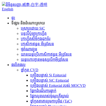
English
ផ្ទះ
ទីផ្សារ និងដំណោះស្រាយ
ស្រោបដោយ SiC
បន្ទះ​ប៊ីប៉ូឡា​ក្រាហ្វីត
ក្រាហ្វីត​ស៊ីមីកុងដុកទ័រ
កោសិកាឥន្ធនៈអ៊ីដ្រូសែន
ថ្មវ៉ាណាដ្យូម
យានយន្ត​ប្រើ​កោសិកា​ឥន្ធនៈ​អ៊ីដ្រូសែន
យន្តហោះគ្មានមនុស្សបើកអ៊ីដ្រូសែន
ផលិតផល
ថ្នាំកូត CVD
គ្រឿងបន្លាស់ Si Epitaxial
គ្រឿងបន្លាស់ SiC Epitaxial
គ្រឿងបន្លាស់ Epitaxial របស់ MOCVD
ផ្នែកដំណើរការឆ្លាក់
ផ្នែកលូតលាស់ម៉ូណូគ្រីស្តាល់
ថ្នាំកូតតាតាលូមកាបូអ៊ីដ (TaC)