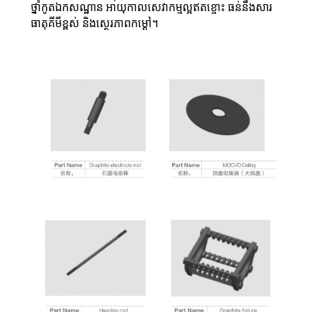
ថ្នាំកូតឯកសណ្ឋាន អាយុកាលសេវាកម្មល្អឥតខ្ចោះ ធន់នឹងសារ
ធាតុគីមីខ្ពស់ និងស្ថេរភាពកម្ដៅ។