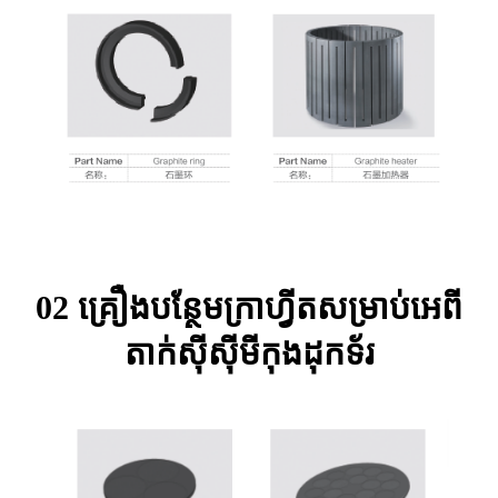
02 គ្រឿងបន្ថែមក្រាហ្វីតសម្រាប់អេពី
តាក់ស៊ីស៊ីមីកុងដុកទ័រ