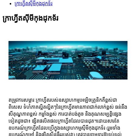
ក្រាហ្វីត​ស៊ីមីកុងដុកទ័រ
ក្រាហ្វីត​ស៊ីមីកុងដុកទ័រ
តម្រូវការសម្ភារៈក្រាហ្វីតរបស់ឧស្សាហកម្មអេឡិចត្រូនិកគឺខ្ពស់ជា
ពិសេស ទំហំភាគល្អិតល្អិតៗនៃក្រាហ្វីតមានភាពជាក់លាក់ខ្ពស់ ធន់នឹង
សីតុណ្ហភាពខ្ពស់ កម្លាំងខ្ពស់ ការបាត់បង់តូច និងគុណសម្បត្តិផ្សេង
ដោយសារតែ
ទៀតដូចជា៖ ផ្សិតផលិតផលក្រាហ្វីតដែលបានដុត។
ឧបករណ៍ក្រាហ្វីតដែលប្រើក្នុងឧស្សាហកម្មស៊ីមីកុងដុកទ័រ (រួមទាំង
ឧបករណ៍កម្តៅ និងផ្សិតស៊ីនធឺររបស់វា) ត្រូវបានទាមទារឱ្យទប់ទល់