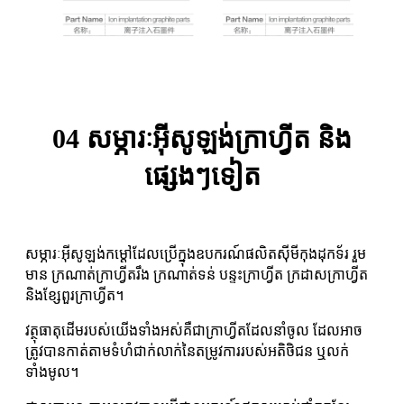
04 សម្ភារៈអ៊ីសូឡង់ក្រាហ្វីត និង
ផ្សេងៗទៀត
សម្ភារៈអ៊ីសូឡង់កម្ដៅដែលប្រើក្នុងឧបករណ៍ផលិតស៊ីមីកុងដុកទ័រ រួម
មាន ក្រណាត់ក្រាហ្វីតរឹង ក្រណាត់ទន់ បន្ទះក្រាហ្វីត ក្រដាសក្រាហ្វីត
និងខ្សែពួរក្រាហ្វីត។
វត្ថុធាតុដើមរបស់យើងទាំងអស់គឺជាក្រាហ្វីតដែលនាំចូល ដែលអាច
ត្រូវបានកាត់តាមទំហំជាក់លាក់នៃតម្រូវការរបស់អតិថិជន ឬលក់
ទាំងមូល។