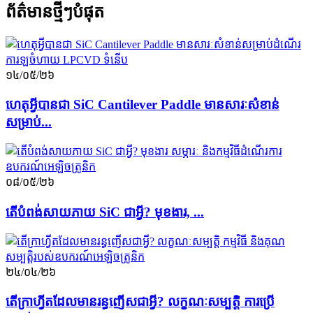
ព័ត៌មានថ្មីៗបំផុត
១៤/០៥/២៦
ហេតុអ្វីបានជា SiC Cantilever Paddle មានសារៈសំខាន់
សម្រាប់...
០៨/០៥/២៦
តើបំពង់សាយភាយ SiC ជាអ្វី? មុខងារ, ...
២៤/០៤/២៦
តើក្រាហ្វីតដែលមានរន្ធញើសជាអ្វី? លក្ខណៈសម្បត្តិ ការប្រើ