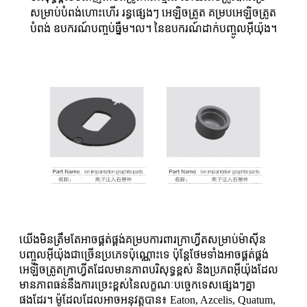
សម្រាប់បំពង់ហោះហើរ រន្ធផ្សេងៗ អេឡិចត្រូត គម្របអេឡិចត្រូត
បំពង់ ឧបករណ៍បញ្ចប់ធ្នឹម។ល។ នៃឧបករណ៍ដាក់បញ្ចូលអ៊ីយ៉ុង។
យើងមិនត្រឹមតែអាចផ្គត់ផ្គង់គម្របការពារក្រាហ្វីតសម្រាប់ម៉ាស៊ីន
បញ្ចូលអ៊ីយ៉ុងជាច្រើនប្រភេទប៉ុណ្ណោះទេ ប៉ុន្តែថែមទាំងអាចផ្គត់ផ្គង់
អេឡិចត្រូតក្រាហ្វីតដែលមានភាពបរិសុទ្ធខ្ពស់ និងប្រភពអ៊ីយ៉ុងដែល
មានភាពធន់នឹងការច្រេះខ្ពស់នៃលក្ខណៈបច្ចេកទេសផ្សេងៗគ្នា
ផងដែរ។ ម៉ូដែលដែលអាចអនុវត្តបាន៖ Eaton, Azcelis, Quatum,