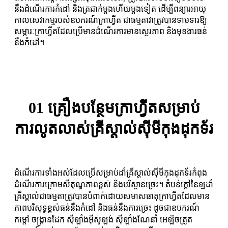
នឹងដំណើរការកំដៅ និងត្រជាក់ម្តងហើយម្តងទៀត ដើម្បីពន្យារអាយុ
កាលសេវាកម្មរបស់ឧបករណ៍ក្រាហ្វីត ជាធម្មតាវាត្រូវបានទាមទារឱ្យ
សម្ភារៈក្រាហ្វីតដែលប្រើមានដំណើរការមានស្ថេរភាព និងមុខងារធន់
នឹងកំដៅ។
01 គ្រឿងបន្ថែមក្រាហ្វីតសម្រាប់
ការលូតលាស់គ្រីស្តាល់ស៊ីមីកុងដុកទ័រ
ដំណើរការទាំងអស់ដែលប្រើសម្រាប់ដាំគ្រីស្តាល់ស៊ីមីកុងដុកទ័រកំពុង
ដំណើរការក្រោមសីតុណ្ហភាពខ្ពស់ និងបរិស្ថានច្រេះ។ តំបន់ក្តៅនៃឡដាំ
គ្រីស្តាល់ជាធម្មតាត្រូវបានបំពាក់ដោយសមាសធាតុក្រាហ្វីតដែលមាន
ភាពបរិសុទ្ធខ្ពស់ធន់នឹងកំដៅ និងធន់នឹងការច្រេះ ដូចជាឧបករណ៍
កម្តៅ ចង្ក្រានដែក ស៊ីឡាំងអ៊ីសូឡង់ ស៊ីឡាំងណែនាំ អេឡិចត្រូត