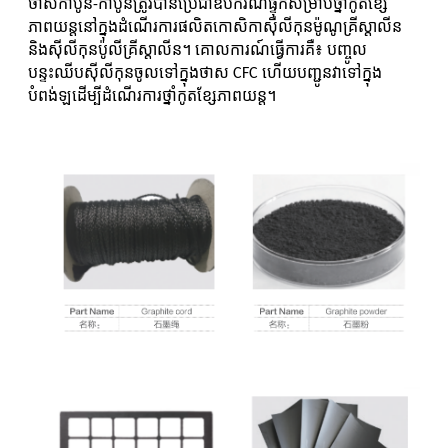
ថាសកាបូន-កាបូនត្រូវបានប្រើជាឧបករណ៍ផ្ទុកសម្រាប់ថ្នាំកូតខ្សែ
ភាពយន្តនៅក្នុងដំណើរការផលិតកោសិកាស៊ីលីកុនម៉ូណូគ្រីស្តាលីន
និងស៊ីលីកុនប៉ូលីគ្រីស្តាលីន។ គោលការណ៍ធ្វើការគឺ៖ បញ្ចូល
បន្ទះឈីបស៊ីលីកុនចូលទៅក្នុងថាស CFC ហើយបញ្ជូនវាទៅក្នុង
បំពង់ឡដើម្បីដំណើរការថ្នាំកូតខ្សែភាពយន្ត។