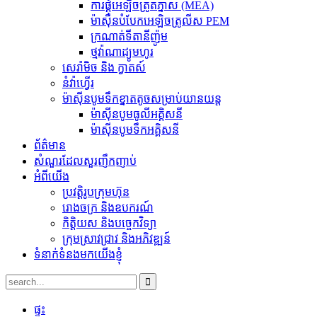
ការផ្គុំអេឡិចត្រូតភ្នាស (MEA)
ម៉ាស៊ីនបំបែកអេឡិចត្រូលីស PEM
ក្រណាត់ទីតានីញ៉ូម
ថ្ម​វ៉ាណាដ្យូម​ហូរ
សេរ៉ាមិច និង ក្វាតស៍
នំ​វ៉ាហ្វើរ
ម៉ាស៊ីនបូមទឹកខ្នាតតូចសម្រាប់យានយន្ត
ម៉ាស៊ីនបូមធូលីអគ្គិសនី
ម៉ាស៊ីនបូមទឹកអគ្គិសនី
ព័ត៌មាន
សំណួរដែលសួរញឹកញាប់
អំពីយើង
ប្រវត្តិរូបក្រុមហ៊ុន
រោងចក្រ និងឧបករណ៍
កិត្តិយស និងបច្ចេកវិទ្យា
ក្រុមស្រាវជ្រាវ និងអភិវឌ្ឍន៍
ទំនាក់ទំនងមកយើងខ្ញុំ
ផ្ទះ