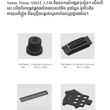
Varian, Nissin, AMAT, LAM និងឧបករណ៍ផ្សេងៗទៀត។ លើសពី
នេះ យើងក៏អាចផ្គត់ផ្គង់ផលិតផលសេរ៉ាមិច ទុងស្តែន ម៉ូលីបដិន
អាលុយមីញ៉ូម និងគ្រឿងបន្លាស់ស្រោបដែលត្រូវគ្នាផងដែរ។