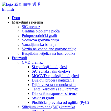
English
Dom
Marketing i rješenja
SiC premaz
Grafitna bipolarna ploča
Poluprovodnički grafit
Vodikova gorivna ćelija
Vanadijumska baterija
Vozilo na vodonične gorivne ćelije
Bespilotna letjelica na bazi vodika
Proizvodi
CVD premaz
Si epitaksijalni dijelovi
SiC epitaksijalni dijelovi
MOCVD epitaksijalni dijelovi
Dijelovi procesa nagrizanja
Dijelovi za rast monokristala
Tantal karbidni (TaC) premaz
Dio za fotonaponske sisteme
Staklasti grafit
Pirolitička prevlaka od ugljika (PyC)
Silicijum karbidna (SiC) keramika