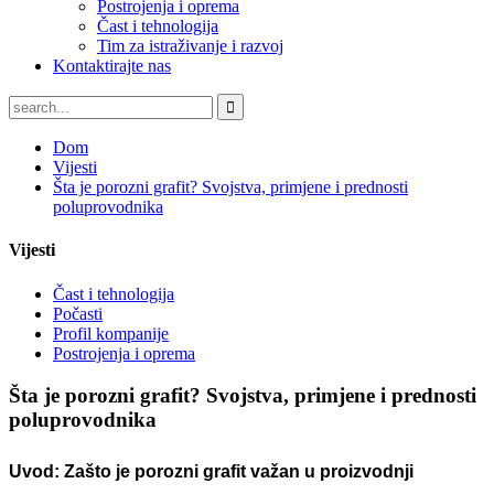
Postrojenja i oprema
Čast i tehnologija
Tim za istraživanje i razvoj
Kontaktirajte nas
Dom
Vijesti
Šta je porozni grafit? Svojstva, primjene i prednosti
poluprovodnika
Vijesti
Čast i tehnologija
Počasti
Profil kompanije
Postrojenja i oprema
Šta je porozni grafit? Svojstva, primjene i prednosti
poluprovodnika
Uvod: Zašto je porozni grafit važan u proizvodnji