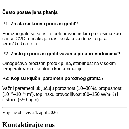
Često postavljana pitanja
P1: Za šta se koristi porozni grafit?
Porozni grafit se koristi u poluprovodničkim procesima kao
što su CVD, epitaksija i rast kristala za difuziju gasa i
termičku kontrolu.
P2: Zašto je porozni grafit važan u poluprovodnicima?
Omogućava precizan protok plina, stabilnost na visokim
temperaturama i kontrolu kontaminacije.
P3: Koji su ključni parametri poroznog grafita?
Važni parametri uključuju poroznost (10–30%), propusnost
(10⁻¹²–10⁻¹⁴ m²), toplinsku provodljivost (80–150 W/m·K) i
čistoću (<50 ppm).
Vrijeme objave: 24. april 2026.
Kontaktirajte nas