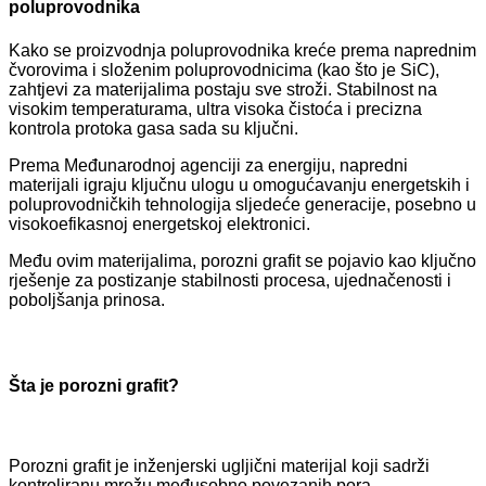
poluprovodnika
Kako se proizvodnja poluprovodnika kreće prema naprednim
čvorovima i složenim poluprovodnicima (kao što je SiC),
zahtjevi za materijalima postaju sve stroži. Stabilnost na
visokim temperaturama, ultra visoka čistoća i precizna
kontrola protoka gasa sada su ključni.
Prema Međunarodnoj agenciji za energiju, napredni
materijali igraju ključnu ulogu u omogućavanju energetskih i
poluprovodničkih tehnologija sljedeće generacije, posebno u
visokoefikasnoj energetskoj elektronici.
Među ovim materijalima, porozni grafit se pojavio kao ključno
rješenje za postizanje stabilnosti procesa, ujednačenosti i
poboljšanja prinosa.
Šta je porozni grafit?
Porozni grafit je inženjerski ugljični materijal koji sadrži
kontroliranu mrežu međusobno povezanih pora,