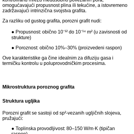
omogućavajući propusnost plina ili tekućine, a istovremeno
zadržavajući intrinzična svojstva grafita.
Za razliku od gustog grafita, porozni grafit nudi:
● Propusnost: obično 10⁻¹² do 10⁻¹⁴ m² (u zavisnosti od
strukture)
● Poroznost: obično 10%–30% (proizvedeni raspon)
Ove karakteristike ga čine idealnim za difuziju gasa i
termičku kontrolu u poluprovodničkim procesima.
Mikrostruktura poroznog grafita
Struktura ugljika
Porozni grafit se sastoji od sp²-vezanih ugljičnih slojeva,
pružajući:
● Toplinska provodljivost: 80–150 W/m·K (tipičan
raspon)