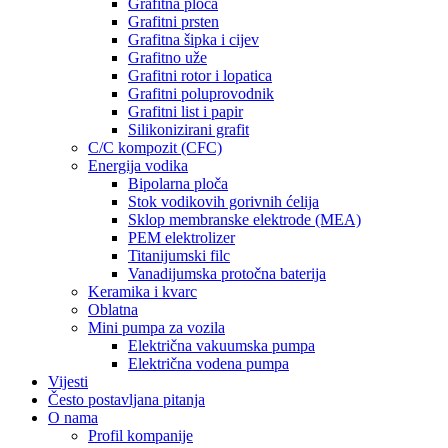
Grafitna ploča
Grafitni prsten
Grafitna šipka i cijev
Grafitno uže
Grafitni rotor i lopatica
Grafitni poluprovodnik
Grafitni list i papir
Silikonizirani grafit
C/C kompozit (CFC)
Energija vodika
Bipolarna ploča
Stok vodikovih gorivnih ćelija
Sklop membranske elektrode (MEA)
PEM elektrolizer
Titanijumski filc
Vanadijumska protočna baterija
Keramika i kvarc
Oblatna
Mini pumpa za vozila
Električna vakuumska pumpa
Električna vodena pumpa
Vijesti
Često postavljana pitanja
O nama
Profil kompanije