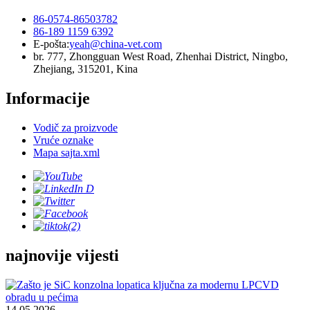
86-0574-86503782
86-189 1159 6392
E-pošta:
yeah@china-vet.com
br. 777, Zhongguan West Road, Zhenhai District, Ningbo,
Zhejiang, 315201, Kina
Informacije
Vodič za proizvode
Vruće oznake
Mapa sajta.xml
najnovije vijesti
14.05.2026.