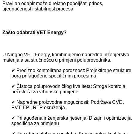
Pravilan odabir može direktno poboljšati prinos,
ujednačenost i stabilnost procesa.
Zašto odabrati VET Energy?
U Ningbo VET Energy, kombinujemo napredno inženjerstvo
materijala sa stručnošću u primjeni poluprovodnika.
✔ Precizno kontrolirana poroznost: Projektirane strukture
pora prilagođene specifičnim procesima
✔ Čistoća poluprovodničkog kvaliteta: Stroga kontrola
nečistoća za vrhunske primjene
✔ Napredne proizvodne mogućnosti: Podržava CVD,
PVT, EPI, RTP okruženja
✔ Prilagođena inženjerska rješenja: Dizajn i optimizacija
specifična za primjenu
✔ Pouzdana globalna opskrba: Konzistentna kvaliteta i