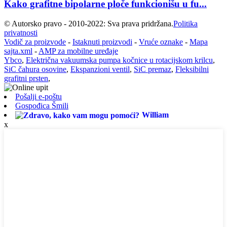
Kako grafitne bipolarne ploče funkcionišu u fu...
© Autorsko pravo - 2010-2022: Sva prava pridržana.
Politika
privatnosti
Vodič za proizvode
-
Istaknuti proizvodi
-
Vruće oznake
-
Mapa
sajta.xml
-
AMP za mobilne uređaje
Ybco
,
Električna vakuumska pumpa kočnice u rotacijskom krilcu
,
SiC čahura osovine
,
Ekspanzioni ventil
,
SiC premaz
,
Fleksibilni
grafitni prsten
,
Pošalji e-poštu
Gospođica Šmili
William
x