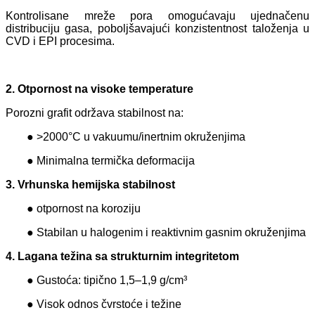
Kontrolisane mreže pora omogućavaju ujednačenu
distribuciju gasa, poboljšavajući konzistentnost taloženja u
CVD i EPI procesima.
2. Otpornost na visoke temperature
Porozni grafit održava stabilnost na:
● >2000°C u vakuumu/inertnim okruženjima
● Minimalna termička deformacija
3. Vrhunska hemijska stabilnost
● otpornost na koroziju
● Stabilan u halogenim i reaktivnim gasnim okruženjima
4. Lagana težina sa strukturnim integritetom
● Gustoća: tipično 1,5–1,9 g/cm³
● Visok odnos čvrstoće i težine