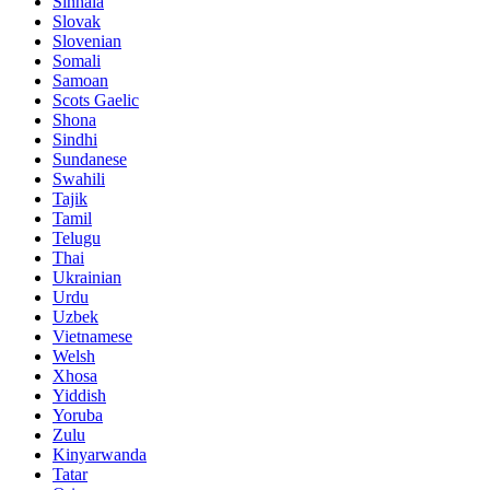
Sinhala
Slovak
Slovenian
Somali
Samoan
Scots Gaelic
Shona
Sindhi
Sundanese
Swahili
Tajik
Tamil
Telugu
Thai
Ukrainian
Urdu
Uzbek
Vietnamese
Welsh
Xhosa
Yiddish
Yoruba
Zulu
Kinyarwanda
Tatar