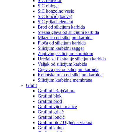
SiC reflektor
SiC obloga
SiC konzolno veslo
SiC lončić (bačva)
SiC grijaći element
Brod od silicijum karbida
Stezna glava od silicijum karbida
Mlaznica od silicijum karbida
Ploča od silicijum karbida
Silicijum karbidni sagger
Zaptivanje silicijum karbidom
Uređaj za fiksiranje silicijum karbida
Valjak od silicijum karbida
Cijev za peć od silicijum karbida
Robotska ruka od silicijum karbida
Silicijum karbidna membrana
Grafit
Grafitni ležaj/čahura
Grafitni blok
Grafitni brod
Grafitni vijci i matice
Grafitni grijač
Grafitni lončić
Grafitni filc / Ugljična vlakna
Grafitni kalup