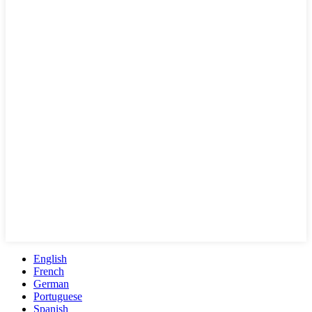
English
French
German
Portuguese
Spanish