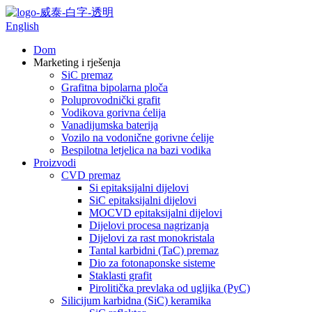
English
Dom
Marketing i rješenja
SiC premaz
Grafitna bipolarna ploča
Poluprovodnički grafit
Vodikova gorivna ćelija
Vanadijumska baterija
Vozilo na vodonične gorivne ćelije
Bespilotna letjelica na bazi vodika
Proizvodi
CVD premaz
Si epitaksijalni dijelovi
SiC epitaksijalni dijelovi
MOCVD epitaksijalni dijelovi
Dijelovi procesa nagrizanja
Dijelovi za rast monokristala
Tantal karbidni (TaC) premaz
Dio za fotonaponske sisteme
Staklasti grafit
Pirolitička prevlaka od ugljika (PyC)
Silicijum karbidna (SiC) keramika