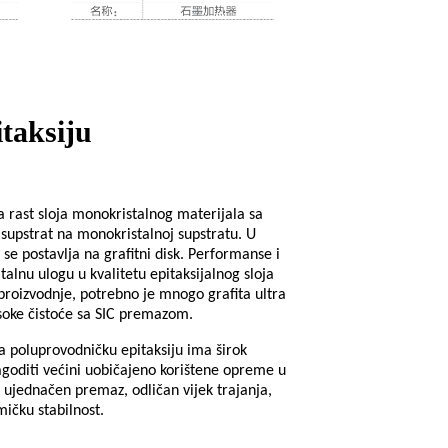
taksiju
na rast sloja monokristalnog materijala sa
supstrat na monokristalnoj supstratu. U
se postavlja na grafitni disk. Performanse i
italnu ulogu u kvalitetu epitaksijalnog sloja
 proizvodnje, potrebno je mnogo grafita ultra
visoke čistoće sa SIC premazom.
a poluprovodničku epitaksiju ima širok
agoditi većini uobičajeno korištene opreme u
u, ujednačen premaz, odličan vijek trajanja,
mičku stabilnost.