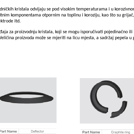
vodničkih kristala odvijaju se pod visokim temperaturama i u korozivno
tnim komponentama otpornim na toplinu i koroziju, kao što su grijač, lo
ektrode itd.
ja za proizvodnju kristala, koji se mogu isporučivati ​​pojedinačno ili
Veličina proizvoda može se mjeriti na licu mjesta, a sadržaj pepela 