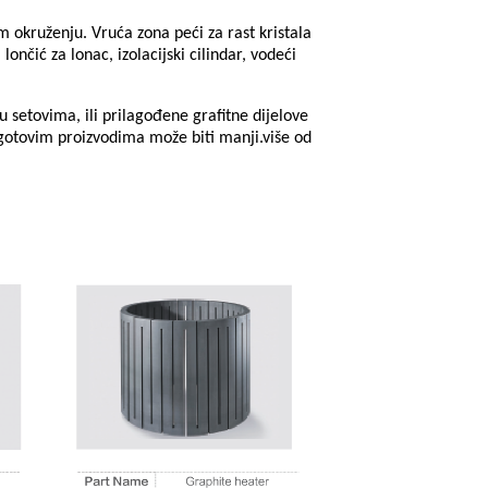
m okruženju. Vruća zona peći za rast kristala
nčić za lonac, izolacijski cilindar, vodeći
 u setovima, ili prilagođene grafitne dijelove
u gotovim proizvodima može biti manji.
više od