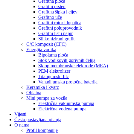
Grafitna ploča
Grafitni prsten
Grafitna šipka i cijev
Grafitno uže
Grafitni rotor i lopatica
Grafitni poluprovodnik
Grafitni list i papir
Silikonizirani grafit
C/C kompozit (CFC)
Energija vodika
Bipolarna ploča
Stok vodikovih gorivnih ćelija
Sklop membranske elektrode (MEA)
PEM elektrolizer
Titanijumski filc
Vanadijumska protočna baterija
Keramika i kvarc
Oblatna
Mini pumpa za vozila
Električna vakuumska pumpa
Električna vodena pumpa
Vijesti
Često postavljana pitanja
O nama
Profil kompanije