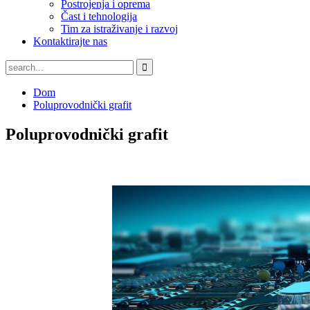
Postrojenja i oprema
Čast i tehnologija
Tim za istraživanje i razvoj
Kontaktirajte nas
Dom
Poluprovodnički grafit
Poluprovodnički grafit