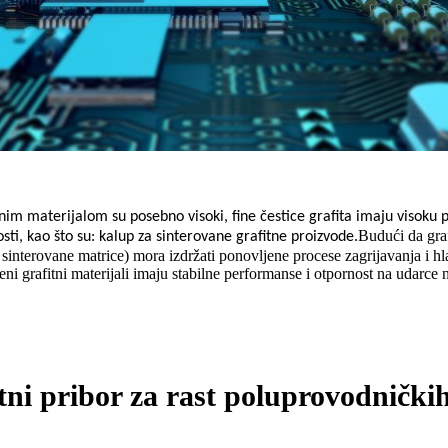
tnim materijalom su posebno visoki, fine čestice grafita imaju visoku 
Budući da graf
sti, kao što su: kalup za sinterovane grafitne proizvode.
 sinterovane matrice) mora izdržati ponovljene procese zagrijavanja i hla
eni grafitni materijali imaju stabilne performanse i otpornost na udarce n
tni pribor za rast poluprovodničkih