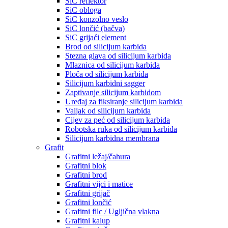
SiC reflektor
SiC obloga
SiC konzolno veslo
SiC lončić (bačva)
SiC grijaći element
Brod od silicijum karbida
Stezna glava od silicijum karbida
Mlaznica od silicijum karbida
Ploča od silicijum karbida
Silicijum karbidni sagger
Zaptivanje silicijum karbidom
Uređaj za fiksiranje silicijum karbida
Valjak od silicijum karbida
Cijev za peć od silicijum karbida
Robotska ruka od silicijum karbida
Silicijum karbidna membrana
Grafit
Grafitni ležaj/čahura
Grafitni blok
Grafitni brod
Grafitni vijci i matice
Grafitni grijač
Grafitni lončić
Grafitni filc / Ugljična vlakna
Grafitni kalup