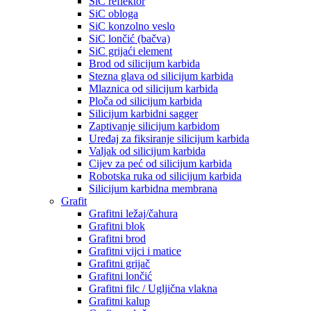
SiC reflektor
SiC obloga
SiC konzolno veslo
SiC lončić (bačva)
SiC grijaći element
Brod od silicijum karbida
Stezna glava od silicijum karbida
Mlaznica od silicijum karbida
Ploča od silicijum karbida
Silicijum karbidni sagger
Zaptivanje silicijum karbidom
Uređaj za fiksiranje silicijum karbida
Valjak od silicijum karbida
Cijev za peć od silicijum karbida
Robotska ruka od silicijum karbida
Silicijum karbidna membrana
Grafit
Grafitni ležaj/čahura
Grafitni blok
Grafitni brod
Grafitni vijci i matice
Grafitni grijač
Grafitni lončić
Grafitni filc / Ugljična vlakna
Grafitni kalup