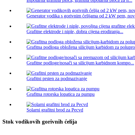
Bipolarna grafitna ploča, grafitna bipolarna ploča za h...
Generator vodika s gorivnim ćelijama od 2 kW pem, nova
Grafitne elektrode i niple, dobra cijena erodiranja...
Grafitna podloga obložena silicijum karbidom za polupro
Grafitne podloge/nosači sa silicijum karbidnom kompo...
Grafitni prsten za podmazivanje
Grafitna rotorska lopatica za pumpu
Solarni grafitni brod za Pecvd
Stok vodikovih gorivnih ćelija