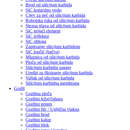
Brod od silicijum karbida
SiC konzolno veslo
Cijev za peć od silicijum karbida
Robotska ruka od silicijum karbida
Stezna glava od silicijum karbida
SiC grijaći element
SiC reflektor
SiC obloga
Zaptivanje silicijum karbidom
SiC lončić (bačva)
Mlaznica od silicijum karbida
Ploča od silicijum karbida
Silicijum karbidni sagger
Uređaj za fiksiranje silicijum karbida
Valjak od silicijum karbida
Silicijum karbidna membrana
Grafit
Grafitna ploča
Grafitni ležaj/čahura
Grafitni prsten
Grafitni filc / Ugljična vlakna
Grafitni brod
Grafitni kalup
Grafitni blok