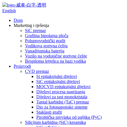
English
Dom
Marketing i rješenja
SiC premaz
Grafitna bipolarna ploča
Poluprovodnički grafit
Vodikova gorivna ćelija
Vanadijumska baterija
Vozilo na vodonične gorivne ćelije
Bespilotna letjelica na bazi vodika
Proizvodi
CVD premaz
Si epitaksijalni dijelovi
SiC epitaksijalni dijelovi
MOCVD epitaksijalni dijelovi
Dijelovi procesa nagrizanja
Dijelovi za rast monokristala
Tantal karbidni (TaC) premaz
Dio za fotonaponske sisteme
Staklasti grafit
Pirolitička prevlaka od ugljika (PyC)
Silicijum karbidna (SiC) keramika