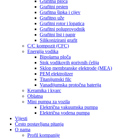
Grafitna ploča
Grafitni prsten
Grafitna šipka i cijev
Grafitno uže
Grafitni rotor i lopatica
Grafitni poluprovodnik
Grafitni list i papir
Silikonizirani grafit
C/C kompozit (CFC)
Energija vodika
Bipolarna ploča
Stok vodikovih gorivnih ćelija
Sklop membranske elektrode (MEA)
PEM elektrolizer
Titanijumski filc
Vanadijumska protočna baterija
Keramika i kvarc
Oblatna
Mini pumpa za vozila
Električna vakuumska pumpa
Električna vodena pumpa
Vijesti
Često postavljana pitanja
O nama
Profil kompanije