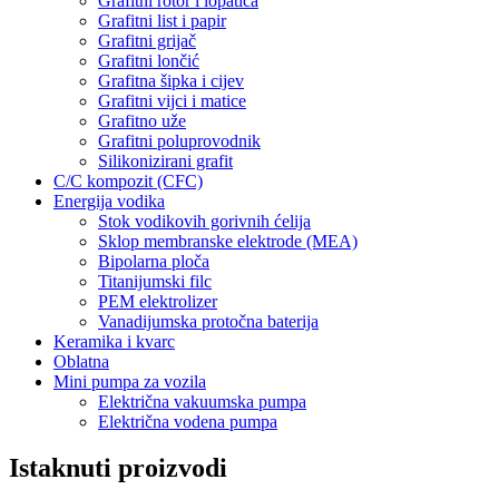
Grafitni rotor i lopatica
Grafitni list i papir
Grafitni grijač
Grafitni lončić
Grafitna šipka i cijev
Grafitni vijci i matice
Grafitno uže
Grafitni poluprovodnik
Silikonizirani grafit
C/C kompozit (CFC)
Energija vodika
Stok vodikovih gorivnih ćelija
Sklop membranske elektrode (MEA)
Bipolarna ploča
Titanijumski filc
PEM elektrolizer
Vanadijumska protočna baterija
Keramika i kvarc
Oblatna
Mini pumpa za vozila
Električna vakuumska pumpa
Električna vodena pumpa
Istaknuti proizvodi