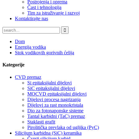
Postrojenja i oprema
Čast i tehnologija
Tim za istraživanje i razvoj
Kontaktirajte nas
Dom
Energija vodika
Stok vodikovih gorivnih ćelija
Kategorije
CVD premaz
Si epitaksijalni dijelovi
SiC epitaksijalni dijelovi
MOCVD epitaksijalni dijelovi
Dijelovi procesa nagrizanja
Dijelovi za rast monokristala
Dio za fotonaponske sisteme
Tantal karbidni (TaC) premaz
Staklasti grafit
Pirolitička prevlaka od ugljika (PyC)
Silicijum karbidna (SiC) keramika
Čvrsti silicijum karbid