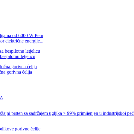
 električne energije...
espilotnu letjelicu
čna gorivna ćelija