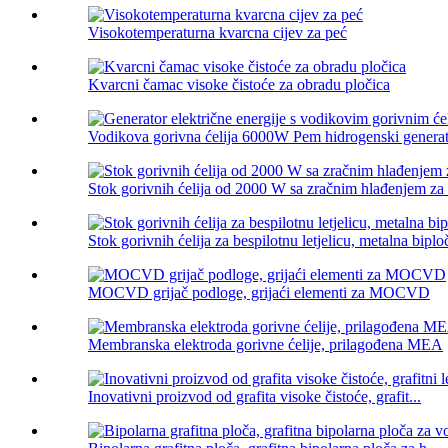
Visokotemperaturna kvarcna cijev za peć
Kvarcni čamac visoke čistoće za obradu pločica
Vodikova gorivna ćelija 6000W Pem hidrogenski generator
Stok gorivnih ćelija od 2000 W sa zračnim hlađenjem za b
Stok gorivnih ćelija za bespilotnu letjelicu, metalna biplo
MOCVD grijač podloge, grijaći elementi za MOCVD
Membranska elektroda gorivne ćelije, prilagođena MEA
Inovativni proizvod od grafita visoke čistoće, grafit...