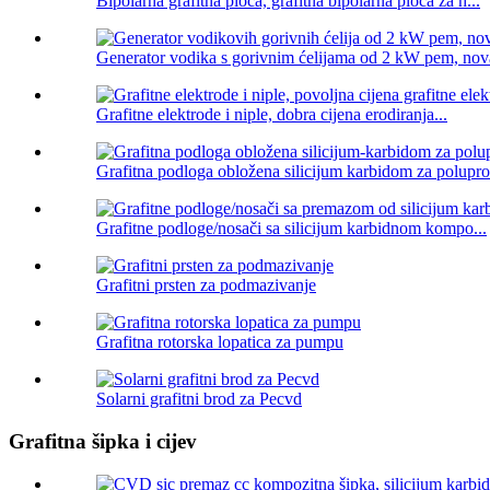
Bipolarna grafitna ploča, grafitna bipolarna ploča za h...
Generator vodika s gorivnim ćelijama od 2 kW pem, nova
Grafitne elektrode i niple, dobra cijena erodiranja...
Grafitna podloga obložena silicijum karbidom za polupro
Grafitne podloge/nosači sa silicijum karbidnom kompo...
Grafitni prsten za podmazivanje
Grafitna rotorska lopatica za pumpu
Solarni grafitni brod za Pecvd
Grafitna šipka i cijev