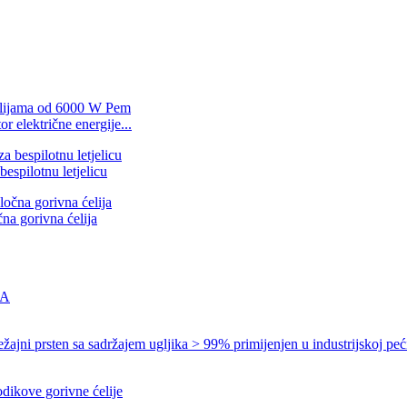
 električne energije...
espilotnu letjelicu
čna gorivna ćelija