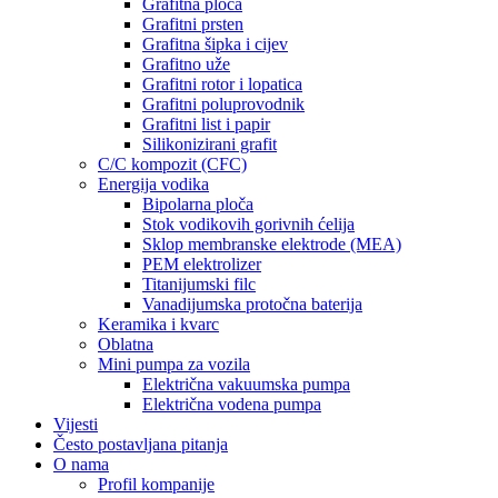
Grafitna ploča
Grafitni prsten
Grafitna šipka i cijev
Grafitno uže
Grafitni rotor i lopatica
Grafitni poluprovodnik
Grafitni list i papir
Silikonizirani grafit
C/C kompozit (CFC)
Energija vodika
Bipolarna ploča
Stok vodikovih gorivnih ćelija
Sklop membranske elektrode (MEA)
PEM elektrolizer
Titanijumski filc
Vanadijumska protočna baterija
Keramika i kvarc
Oblatna
Mini pumpa za vozila
Električna vakuumska pumpa
Električna vodena pumpa
Vijesti
Često postavljana pitanja
O nama
Profil kompanije