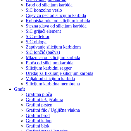
Brod od silicijum karbida
SiC konzolno veslo
Cijev za peć od silicijum karbida
Robotska ruka od silicijum karbida
Stezna glava od silicijum karbida
SiC grijaći element
SiC reflektor
SiC obloga
Zaptivanje silicijum karbidom
SiC lončić (bačva)
Mlaznica od silicijum karbida
Ploča od silicijum karbida
Silicijum karbidni sagger
Uređaj za fiksiranje silicijum karbida
Valjak od silicijum karbida
Silicijum karbidna membrana
Grafit
Grafitna ploča
Grafitni ležaj/čahura
Grafitni prsten
Grafitni filc / Ugljična vlakna
Grafitni brod
Grafitni kalup
Grafitni blok