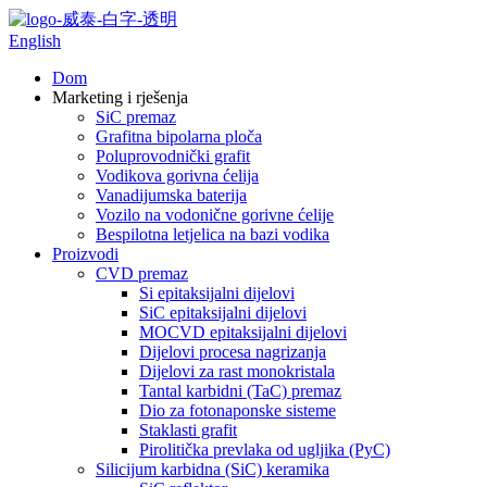
English
Dom
Marketing i rješenja
SiC premaz
Grafitna bipolarna ploča
Poluprovodnički grafit
Vodikova gorivna ćelija
Vanadijumska baterija
Vozilo na vodonične gorivne ćelije
Bespilotna letjelica na bazi vodika
Proizvodi
CVD premaz
Si epitaksijalni dijelovi
SiC epitaksijalni dijelovi
MOCVD epitaksijalni dijelovi
Dijelovi procesa nagrizanja
Dijelovi za rast monokristala
Tantal karbidni (TaC) premaz
Dio za fotonaponske sisteme
Staklasti grafit
Pirolitička prevlaka od ugljika (PyC)
Silicijum karbidna (SiC) keramika