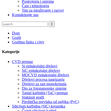
Postrojenja i oprema
Čast i tehnologija
Tim za istraživanje i razvoj
Kontaktirajte nas
Dom
Grafit
Grafitna šipka i cijev
Kategorije
CVD premaz
Si epitaksijalni dijelovi
SiC epitaksijalni dijelovi
MOCVD epitaksijalni dijelovi
Dijelovi procesa nagrizanja
Dijelovi za rast monokristala
Dio za fotonaponske sisteme
Tantal karbidni (TaC) premaz
Staklasti grafit
Pirolitička prevlaka od ugljika (PyC)
Silicijum karbidna (SiC) keramika
Čvrsti silicijum karbid