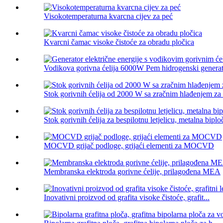
Visokotemperaturna kvarcna cijev za peć
Kvarcni čamac visoke čistoće za obradu pločica
Vodikova gorivna ćelija 6000W Pem hidrogenski generator
Stok gorivnih ćelija od 2000 W sa zračnim hlađenjem za b
Stok gorivnih ćelija za bespilotnu letjelicu, metalna biplo
MOCVD grijač podloge, grijaći elementi za MOCVD
Membranska elektroda gorivne ćelije, prilagođena MEA
Inovativni proizvod od grafita visoke čistoće, grafit...