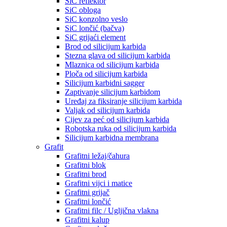
SiC reflektor
SiC obloga
SiC konzolno veslo
SiC lončić (bačva)
SiC grijaći element
Brod od silicijum karbida
Stezna glava od silicijum karbida
Mlaznica od silicijum karbida
Ploča od silicijum karbida
Silicijum karbidni sagger
Zaptivanje silicijum karbidom
Uređaj za fiksiranje silicijum karbida
Valjak od silicijum karbida
Cijev za peć od silicijum karbida
Robotska ruka od silicijum karbida
Silicijum karbidna membrana
Grafit
Grafitni ležaj/čahura
Grafitni blok
Grafitni brod
Grafitni vijci i matice
Grafitni grijač
Grafitni lončić
Grafitni filc / Ugljična vlakna
Grafitni kalup