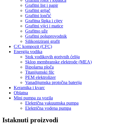
Grafitni rotor i lopatica
Grafitni list i papir
Grafitni grijač
Grafitni lončić
Grafitna šipka i cijev
Grafitni vijci i matice
Grafitno uže
Grafitni poluprovodnik
Silikonizirani grafit
C/C kompozit (CFC)
Energija vodika
Stok vodikovih gorivnih ćelija
Sklop membranske elektrode (MEA)
Bipolarna ploča
Titanijumski filc
PEM elektrolizer
Vanadijumska protočna baterija
Keramika i kvarc
Oblatna
Mini pumpa za vozila
Električna vakuumska pumpa
Električna vodena pumpa
Istaknuti proizvodi