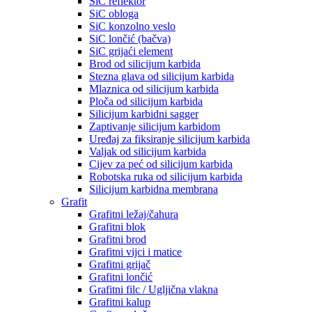
SiC reflektor
SiC obloga
SiC konzolno veslo
SiC lončić (bačva)
SiC grijaći element
Brod od silicijum karbida
Stezna glava od silicijum karbida
Mlaznica od silicijum karbida
Ploča od silicijum karbida
Silicijum karbidni sagger
Zaptivanje silicijum karbidom
Uređaj za fiksiranje silicijum karbida
Valjak od silicijum karbida
Cijev za peć od silicijum karbida
Robotska ruka od silicijum karbida
Silicijum karbidna membrana
Grafit
Grafitni ležaj/čahura
Grafitni blok
Grafitni brod
Grafitni vijci i matice
Grafitni grijač
Grafitni lončić
Grafitni filc / Ugljična vlakna
Grafitni kalup