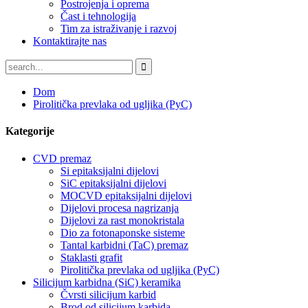
Postrojenja i oprema
Čast i tehnologija
Tim za istraživanje i razvoj
Kontaktirajte nas
Dom
Pirolitička prevlaka od ugljika (PyC)
Kategorije
CVD premaz
Si epitaksijalni dijelovi
SiC epitaksijalni dijelovi
MOCVD epitaksijalni dijelovi
Dijelovi procesa nagrizanja
Dijelovi za rast monokristala
Dio za fotonaponske sisteme
Tantal karbidni (TaC) premaz
Staklasti grafit
Pirolitička prevlaka od ugljika (PyC)
Silicijum karbidna (SiC) keramika
Čvrsti silicijum karbid
Brod od silicijum karbida