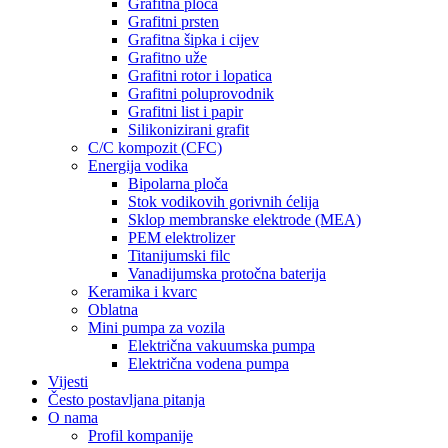
Grafitna ploča
Grafitni prsten
Grafitna šipka i cijev
Grafitno uže
Grafitni rotor i lopatica
Grafitni poluprovodnik
Grafitni list i papir
Silikonizirani grafit
C/C kompozit (CFC)
Energija vodika
Bipolarna ploča
Stok vodikovih gorivnih ćelija
Sklop membranske elektrode (MEA)
PEM elektrolizer
Titanijumski filc
Vanadijumska protočna baterija
Keramika i kvarc
Oblatna
Mini pumpa za vozila
Električna vakuumska pumpa
Električna vodena pumpa
Vijesti
Često postavljana pitanja
O nama
Profil kompanije