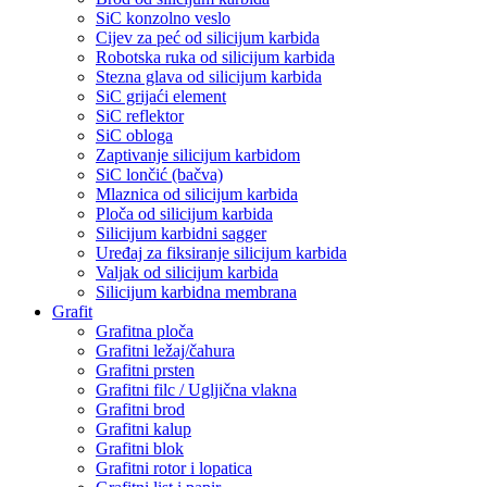
SiC konzolno veslo
Cijev za peć od silicijum karbida
Robotska ruka od silicijum karbida
Stezna glava od silicijum karbida
SiC grijaći element
SiC reflektor
SiC obloga
Zaptivanje silicijum karbidom
SiC lončić (bačva)
Mlaznica od silicijum karbida
Ploča od silicijum karbida
Silicijum karbidni sagger
Uređaj za fiksiranje silicijum karbida
Valjak od silicijum karbida
Silicijum karbidna membrana
Grafit
Grafitna ploča
Grafitni ležaj/čahura
Grafitni prsten
Grafitni filc / Ugljična vlakna
Grafitni brod
Grafitni kalup
Grafitni blok
Grafitni rotor i lopatica