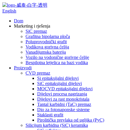
English
Dom
Marketing i rješenja
SiC premaz
Grafitna bipolarna ploča
Poluprovodnički grafit
Vodikova gorivna ćelija
Vanadijumska baterija
Vozilo na vodonične gorivne ćelije
Bespilotna letjelica na bazi vodika
Proizvodi
CVD premaz
Si epitaksijalni dijelovi
SiC epitaksijalni dijelovi
MOCVD epitaksijalni dijelovi
Dijelovi procesa nagrizanja
Dijelovi za rast monokristala
Tantal karbidni (TaC) premaz
Dio za fotonaponske sisteme
Staklasti grafit
Pirolitička prevlaka od ugljika (PyC)
Silicijum karbidna (SiC) keramika