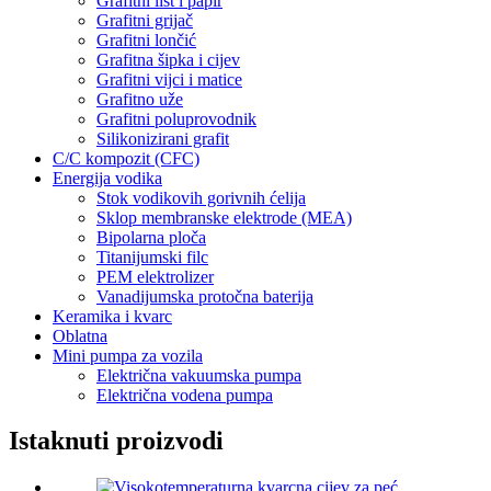
Grafitni list i papir
Grafitni grijač
Grafitni lončić
Grafitna šipka i cijev
Grafitni vijci i matice
Grafitno uže
Grafitni poluprovodnik
Silikonizirani grafit
C/C kompozit (CFC)
Energija vodika
Stok vodikovih gorivnih ćelija
Sklop membranske elektrode (MEA)
Bipolarna ploča
Titanijumski filc
PEM elektrolizer
Vanadijumska protočna baterija
Keramika i kvarc
Oblatna
Mini pumpa za vozila
Električna vakuumska pumpa
Električna vodena pumpa
Istaknuti proizvodi