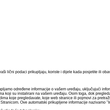
aši lični podaci prikupljaju, koriste i dijele kada posjetite ili ob
kupljamo određene informacije o vašem uređaju, uključujući inf
ma koji su instalirani na vašem uređaju. Osim toga, dok pregled
ima koje pregledavate, koje web stranice ili pojmovi za pretraži
 Stranicom. Ove automatski prikupljene informacije nazivamo "In