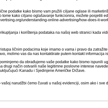
lične podatke kako bismo vam pružili ciljane oglase ili marketi
o tome kako ciljano oglašavanje funkcionira, možete posjetiti e
advertising.org/understanding-online-advertising/how-does-it-wor
kupljanja i korištenja podataka na našoj web stranici kada vidi
istupa ličnim podacima koje imamo o vama i pravo da zatražite d
 pravo, molimo vas da nas kontaktirate putem kontakt informacija i
napominjemo da obrađujemo vaše podatke kako bismo ispunili u
i na drugi način ostvarili naše legitimne poslovne interese nave
, uključujući Kanadu i Sjedinjene Američke Države.
vašoj narudžbi ćemo čuvati u našoj evidenciji, osim ako i sve d