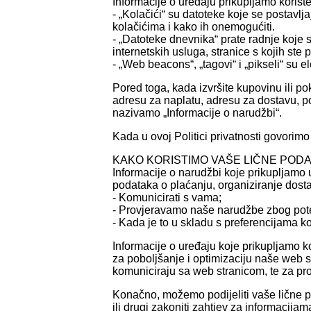
Informacije o uređaju prikupljamo koriste
- „Kolačići“ su datoteke koje se postavlja
kolačićima i kako ih onemogućiti.
- „Datoteke dnevnika“ prate radnje koje s
internetskih usluga, stranice s kojih ste
- „Web beacons“, „tagovi“ i „pikseli“ su 
Pored toga, kada izvršite kupovinu ili p
adresu za naplatu, adresu za dostavu, pod
nazivamo „Informacije o narudžbi“.
Kada u ovoj Politici privatnosti govorim
KAKO KORISTIMO VAŠE LIČNE POD
Informacije o narudžbi koje prikupljamo 
podataka o plaćanju, organiziranje dostav
- Komunicirati s vama;
- Provjeravamo naše narudžbe zbog potenc
- Kada je to u skladu s preferencijama ko
Informacije o uređaju koje prikupljamo ko
za poboljšanje i optimizaciju naše web s
komuniciraju sa web stranicom, te za pr
Konačno, možemo podijeliti vaše lične po
ili drugi zakoniti zahtjev za informacijam