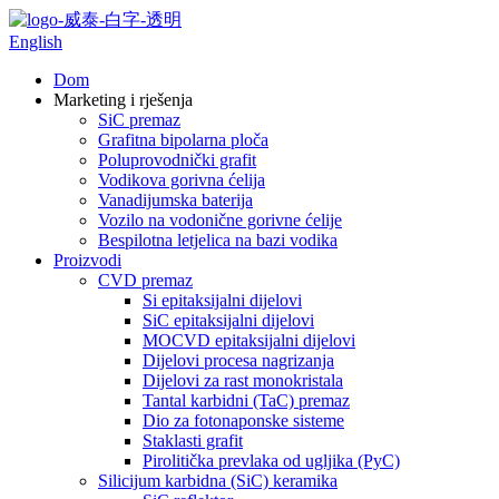
English
Dom
Marketing i rješenja
SiC premaz
Grafitna bipolarna ploča
Poluprovodnički grafit
Vodikova gorivna ćelija
Vanadijumska baterija
Vozilo na vodonične gorivne ćelije
Bespilotna letjelica na bazi vodika
Proizvodi
CVD premaz
Si epitaksijalni dijelovi
SiC epitaksijalni dijelovi
MOCVD epitaksijalni dijelovi
Dijelovi procesa nagrizanja
Dijelovi za rast monokristala
Tantal karbidni (TaC) premaz
Dio za fotonaponske sisteme
Staklasti grafit
Pirolitička prevlaka od ugljika (PyC)
Silicijum karbidna (SiC) keramika