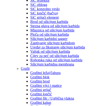
SiC reflektor
SiC obloga
SiC konzolno veslo
SiC lončić (bačva)
SiC grijaći element
Brod od silicijum karbida
Stezna glava od silicijum karbida
Mlaznica od silicijum karbida
Ploča od silicijum karbida
Silicijum karbidni sagger
Zaptivanje silicijum karbidom
Uređaj za fiksiranje silicijum karbida
Valjak od silicijum karbida
Cijev za peć od silicijum karbida
Robotska ruka od silicijum karbida
Silicijum karbidna membrana
Grafit
Grafitni ležaj/čahura
Grafitni blok
Grafitni brod
Grafitni vijci i matice
Grafitni grijač
Grafitni lončić
Grafitni filc / Ugljična vlakna
Grafitni kalup