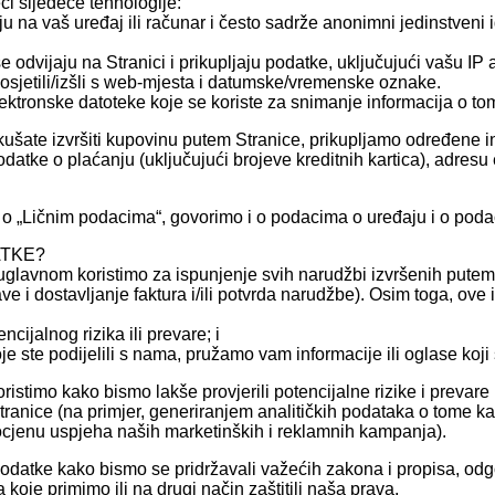
ći sljedeće tehnologije:
ju na vaš uređaj ili računar i često sadrže anonimni jedinstveni i
e odvijaju na Stranici i prikupljaju podatke, uključujući vašu IP 
 posjetili/izšli s web-mjesta i datumske/vremenske oznake.
elektronske datoteke koje se koriste za snimanje informacija o t
okušate izvršiti kupovinu putem Stranice, prikupljamo određene i
atke o plaćanju (uključujući brojeve kreditnih kartica), adresu e
o o „Ličnim podacima“, govorimo i o podacima o uređaju i o pod
ATKE?
uglavnom koristimo za ispunjenje svih narudžbi izvršenih putem
e i dostavljanje faktura i/ili potvrda narudžbe). Osim toga, ove 
ijalnog rizika ili prevare; i
je ste podijelili s nama, pružamo vam informacije ili oglase koj
ristimo kako bismo lakše provjerili potencijalne rizike i prevar
tranice (na primjer, generiranjem analitičkih podataka o tome ka
ocjenu uspjeha naših marketinških i reklamnih kampanja).
datke kako bismo se pridržavali važećih zakona i propisa, odgov
a koje primimo ili na drugi način zaštitili naša prava.