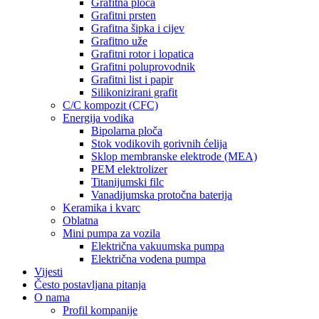
Grafitna ploča
Grafitni prsten
Grafitna šipka i cijev
Grafitno uže
Grafitni rotor i lopatica
Grafitni poluprovodnik
Grafitni list i papir
Silikonizirani grafit
C/C kompozit (CFC)
Energija vodika
Bipolarna ploča
Stok vodikovih gorivnih ćelija
Sklop membranske elektrode (MEA)
PEM elektrolizer
Titanijumski filc
Vanadijumska protočna baterija
Keramika i kvarc
Oblatna
Mini pumpa za vozila
Električna vakuumska pumpa
Električna vodena pumpa
Vijesti
Često postavljana pitanja
O nama
Profil kompanije