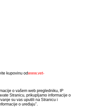
avite kupovinu od
www.vet-
ormacije o vašem web pregledniku, IP
avate Stranicu, prikupljamo informacije o
vanje su vas uputili na Stranicu i
formacije o uređaju".