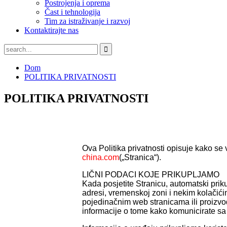
Postrojenja i oprema
Čast i tehnologija
Tim za istraživanje i razvoj
Kontaktirajte nas
Dom
POLITIKA PRIVATNOSTI
POLITIKA PRIVATNOSTI
Ova Politika privatnosti opisuje kako se v
china.com
(„Stranica“).
LIČNI PODACI KOJE PRIKUPLJAMO
Kada posjetite Stranicu, automatski pri
adresi, vremenskoj zoni i nekim kolačići
pojedinačnim web stranicama ili proizvod
informacije o tome kako komunicirate sa