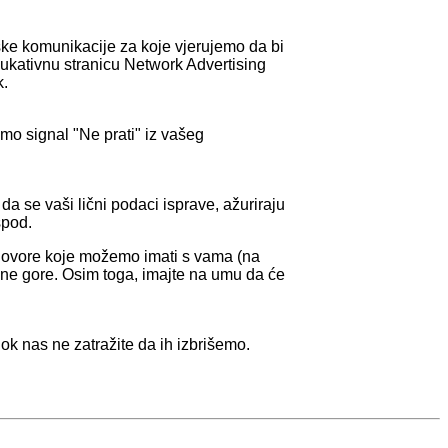
nške komunikacije za koje vjerujemo da bi
dukativnu stranicu Network Advertising
k.
mo signal "Ne prati" iz vašeg
a se vaši lični podaci isprave, ažuriraju
spod.
govore koje možemo imati s vama (na
dene gore. Osim toga, imajte na umu da će
ok nas ne zatražite da ih izbrišemo.