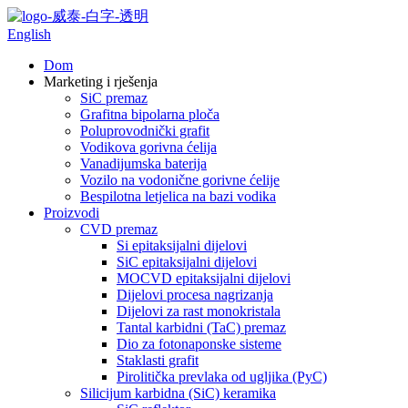
English
Dom
Marketing i rješenja
SiC premaz
Grafitna bipolarna ploča
Poluprovodnički grafit
Vodikova gorivna ćelija
Vanadijumska baterija
Vozilo na vodonične gorivne ćelije
Bespilotna letjelica na bazi vodika
Proizvodi
CVD premaz
Si epitaksijalni dijelovi
SiC epitaksijalni dijelovi
MOCVD epitaksijalni dijelovi
Dijelovi procesa nagrizanja
Dijelovi za rast monokristala
Tantal karbidni (TaC) premaz
Dio za fotonaponske sisteme
Staklasti grafit
Pirolitička prevlaka od ugljika (PyC)
Silicijum karbidna (SiC) keramika