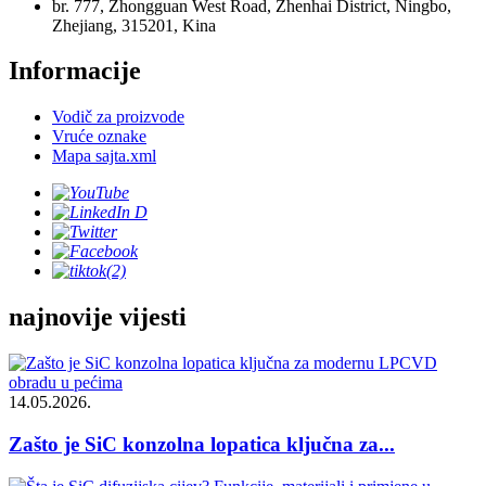
br. 777, Zhongguan West Road, Zhenhai District, Ningbo,
Zhejiang, 315201, Kina
Informacije
Vodič za proizvode
Vruće oznake
Mapa sajta.xml
najnovije vijesti
14.05.2026.
Zašto je SiC konzolna lopatica ključna za...