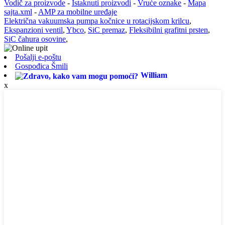
Vodič za proizvode
-
Istaknuti proizvodi
-
Vruće oznake
-
Mapa
sajta.xml
-
AMP za mobilne uređaje
Električna vakuumska pumpa kočnice u rotacijskom krilcu
,
Ekspanzioni ventil
,
Ybco
,
SiC premaz
,
Fleksibilni grafitni prsten
,
SiC čahura osovine
,
Pošalji e-poštu
Gospođica Šmili
William
x