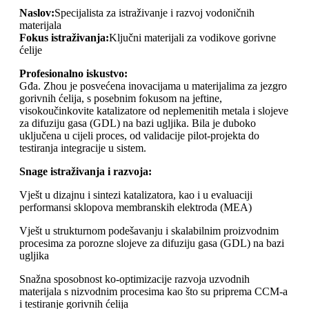
Naslov:
Specijalista za istraživanje i razvoj vodoničnih
materijala
Fokus istraživanja:
Ključni materijali za vodikove gorivne
ćelije
Profesionalno iskustvo:
Gđa. Zhou je posvećena inovacijama u materijalima za jezgro
gorivnih ćelija, s posebnim fokusom na jeftine,
visokoučinkovite katalizatore od neplemenitih metala i slojeve
za difuziju gasa (GDL) na bazi ugljika. Bila je duboko
uključena u cijeli proces, od validacije pilot-projekta do
testiranja integracije u sistem.
Snage istraživanja i razvoja:
Vješt u dizajnu i sintezi katalizatora, kao i u evaluaciji
performansi sklopova membranskih elektroda (MEA)
Vješt u strukturnom podešavanju i skalabilnim proizvodnim
procesima za porozne slojeve za difuziju gasa (GDL) na bazi
ugljika
Snažna sposobnost ko-optimizacije razvoja uzvodnih
materijala s nizvodnim procesima kao što su priprema CCM-a
i testiranje gorivnih ćelija