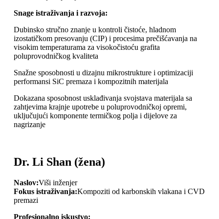
Snage istraživanja i razvoja:
Dubinsko stručno znanje u kontroli čistoće, hladnom
izostatičkom presovanju (CIP) i procesima prečišćavanja na
visokim temperaturama za visokočistoću grafita
poluprovodničkog kvaliteta
Snažne sposobnosti u dizajnu mikrostrukture i optimizaciji
performansi SiC premaza i kompozitnih materijala
Dokazana sposobnost usklađivanja svojstava materijala sa
zahtjevima krajnje upotrebe u poluprovodničkoj opremi,
uključujući komponente termičkog polja i dijelove za
nagrizanje
Dr. Li Shan (žena)
Naslov:
Viši inženjer
Fokus istraživanja:
Kompoziti od karbonskih vlakana i CVD
premazi
Profesionalno iskustvo: