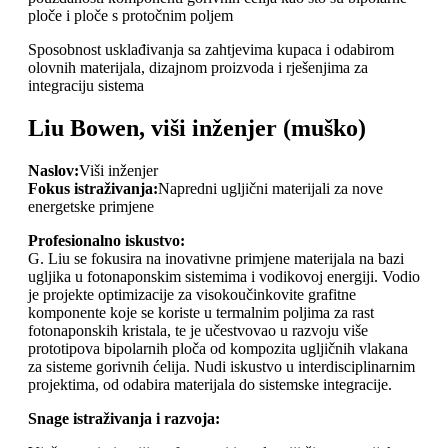
ploče i ploče s protočnim poljem
Sposobnost usklađivanja sa zahtjevima kupaca i odabirom
olovnih materijala, dizajnom proizvoda i rješenjima za
integraciju sistema
Liu Bowen, viši inženjer (muško)
Naslov:
Viši inženjer
Fokus istraživanja:
Napredni ugljični materijali za nove
energetske primjene
Profesionalno iskustvo:
G. Liu se fokusira na inovativne primjene materijala na bazi
ugljika u fotonaponskim sistemima i vodikovoj energiji. Vodio
je projekte optimizacije za visokoučinkovite grafitne
komponente koje se koriste u termalnim poljima za rast
fotonaponskih kristala, te je učestvovao u razvoju više
prototipova bipolarnih ploča od kompozita ugljičnih vlakana
za sisteme gorivnih ćelija. Nudi iskustvo u interdisciplinarnim
projektima, od odabira materijala do sistemske integracije.
Snage istraživanja i razvoja: