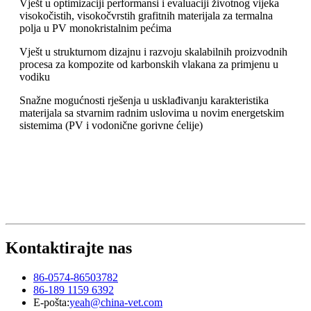
Vješt u optimizaciji performansi i evaluaciji životnog vijeka
visokočistih, visokočvrstih grafitnih materijala za termalna
polja u PV monokristalnim pećima
Vješt u strukturnom dizajnu i razvoju skalabilnih proizvodnih
procesa za kompozite od karbonskih vlakana za primjenu u
vodiku
Snažne mogućnosti rješenja u usklađivanju karakteristika
materijala sa stvarnim radnim uslovima u novim energetskim
sistemima (PV i vodonične gorivne ćelije)
Kontaktirajte nas
86-0574-86503782
86-189 1159 6392
E-pošta:
yeah@china-vet.com