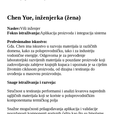
Chen Yue, inženjerka (žena)
Naslov:
Viši inženjer
Fokus istraživanja:
Aplikacija proizvoda i integracija sistema
Profesionalno iskustvo:
Gđa. Chen ima iskustvo u razvoju materijala iz različitih
domena, kako za poluprovodničku, tako i za industriju
vodonične energije. Odgovorna je za prevođenje
laboratorijski razvijenih materijala u pouzdane proizvode koji
zadovoljavaju zahtjeve krajnjih kupaca i upoznata je sa cijelim
životnim ciklusom proizvoda, od dizajna i testiranja do
uvođenja u masovnu proizvodnju.
Snage istraživanja i razvoja:
Stručnost u testiranju performansi i analizi kvarova naprednih
ugljičnih materijala koji se koriste u poluprovodničkim
komponentama termičkog polja
Snažne mogućnosti prilagođavanja aplikacija i validacije
pouzdanosti komponenti gorivnih ćelija kao što su bipolarne