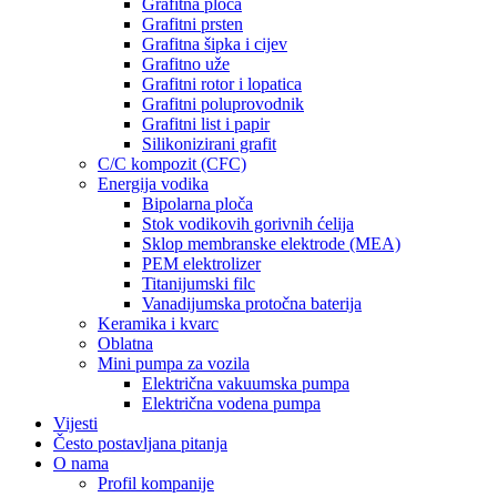
Grafitna ploča
Grafitni prsten
Grafitna šipka i cijev
Grafitno uže
Grafitni rotor i lopatica
Grafitni poluprovodnik
Grafitni list i papir
Silikonizirani grafit
C/C kompozit (CFC)
Energija vodika
Bipolarna ploča
Stok vodikovih gorivnih ćelija
Sklop membranske elektrode (MEA)
PEM elektrolizer
Titanijumski filc
Vanadijumska protočna baterija
Keramika i kvarc
Oblatna
Mini pumpa za vozila
Električna vakuumska pumpa
Električna vodena pumpa
Vijesti
Često postavljana pitanja
O nama
Profil kompanije