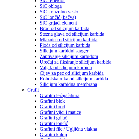
SiC reflektor
SiC obloga
SiC konzolno veslo
SiC lončić (bačva)
SiC grijaći element
Brod od silicijum karbida
Stezna glava od silicijum karbida
Mlaznica od silicijum karbida
Ploča od silicijum karbida
Silicijum karbidni sagger
Zaptivanje silicijum karbidom
Uređaj za fiksiranje silicijum karbida
Valjak od silicijum karbida
Cijev za peć od silicijum karbida
Robotska ruka od silicijum karbida
Silicijum karbidna membrana
Grafit
Grafitni ležaj/čahura
Grafitni blok
Grafitni brod
Grafitni vijci i matice
Grafitni grijač
Grafitni lončić
Grafitni filc / Ugljična vlakna
Grafitni kalup