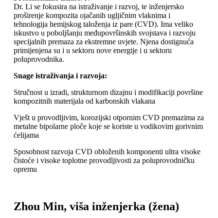
Dr. Li se fokusira na istraživanje i razvoj, te inženjersko
proširenje kompozita ojačanih ugljičnim vlaknima i
tehnologija hemijskog taloženja iz pare (CVD). Ima veliko
iskustvo u poboljšanju međupovršinskih svojstava i razvoju
specijalnih premaza za ekstremne uvjete. Njena dostignuća
primijenjena su i u sektoru nove energije i u sektoru
poluprovodnika.
Snage istraživanja i razvoja:
Stručnost u izradi, strukturnom dizajnu i modifikaciji površine
kompozitnih materijala od karbonskih vlakana
Vješt u provodljivim, korozijski otpornim CVD premazima za
metalne bipolarne ploče koje se koriste u vodikovim gorivnim
ćelijama
Sposobnost razvoja CVD obloženih komponenti ultra visoke
čistoće i visoke toplotne provodljivosti za poluprovodničku
opremu
Zhou Min, viša inženjerka (žena)