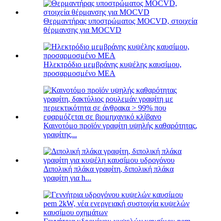
Θερμαντήρας υποστρώματος MOCVD, στοιχεία
θέρμανσης για MOCVD
Ηλεκτρόδιο μεμβράνης κυψέλης καυσίμου,
προσαρμοσμένο MEA
Καινοτόμο προϊόν γραφίτη υψηλής καθαρότητας,
γραφίτης...
Διπολική πλάκα γραφίτη, διπολική πλάκα
γραφίτη για h...