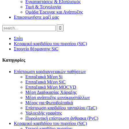
Εγκαταστάσεις & Εξοπλισμός
Τιμή & Τεχνολογία
Ομάδα Έρευνας και Ανάπτυξης
Επικοινωνήστε μαζί μας
Σπίτι
Κεραμικό καρβιδίου του πυριτίου (SiC)
Στοιχείο θέρμανσης SiC
Κατηγορίες
Επίστρωση καρδιαγγειακών παθήσεων
Επιταξιακά Μέρη Si
Επιταξιακά Μέρη SiC
Επιταξιακά Μέρη MOCVD
Μέρη Διαδικασίας Χάραξης
Μέρη ανάπτυξης μονοκρυστάλλων
Μέρος για Φωτοβολταϊκά
Επίστρωση καρβιδίου τανταλίου (TaC)
Υαλοειδής γραφίτης
Πυρολυτική επίστρωση άνθρακα (PyC)
Κεραμικό καρβιδίου του πυριτίου (SiC)
Στερεό καρβίδιο πυριτίου