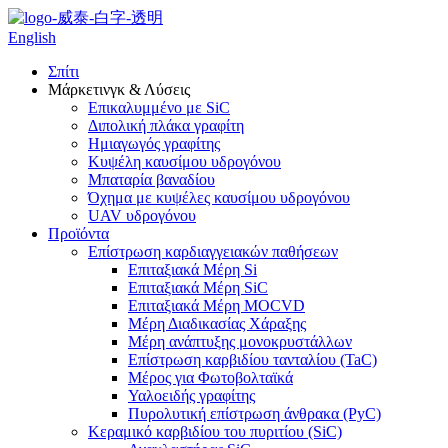
English
Σπίτι
Μάρκετινγκ & Λύσεις
Επικαλυμμένο με SiC
Διπολική πλάκα γραφίτη
Ημιαγωγός γραφίτης
Κυψέλη καυσίμου υδρογόνου
Μπαταρία βαναδίου
Όχημα με κυψέλες καυσίμου υδρογόνου
UAV υδρογόνου
Προϊόντα
Επίστρωση καρδιαγγειακών παθήσεων
Επιταξιακά Μέρη Si
Επιταξιακά Μέρη SiC
Επιταξιακά Μέρη MOCVD
Μέρη Διαδικασίας Χάραξης
Μέρη ανάπτυξης μονοκρυστάλλων
Επίστρωση καρβιδίου τανταλίου (TaC)
Μέρος για Φωτοβολταϊκά
Υαλοειδής γραφίτης
Πυρολυτική επίστρωση άνθρακα (PyC)
Κεραμικό καρβιδίου του πυριτίου (SiC)