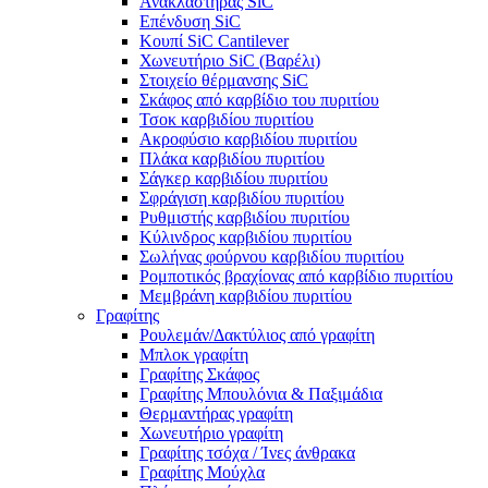
Ανακλαστήρας SiC
Επένδυση SiC
Κουπί SiC Cantilever
Χωνευτήριο SiC (Βαρέλι)
Στοιχείο θέρμανσης SiC
Σκάφος από καρβίδιο του πυριτίου
Τσοκ καρβιδίου πυριτίου
Ακροφύσιο καρβιδίου πυριτίου
Πλάκα καρβιδίου πυριτίου
Σάγκερ καρβιδίου πυριτίου
Σφράγιση καρβιδίου πυριτίου
Ρυθμιστής καρβιδίου πυριτίου
Κύλινδρος καρβιδίου πυριτίου
Σωλήνας φούρνου καρβιδίου πυριτίου
Ρομποτικός βραχίονας από καρβίδιο πυριτίου
Μεμβράνη καρβιδίου πυριτίου
Γραφίτης
Ρουλεμάν/Δακτύλιος από γραφίτη
Μπλοκ γραφίτη
Γραφίτης Σκάφος
Γραφίτης Μπουλόνια & Παξιμάδια
Θερμαντήρας γραφίτη
Χωνευτήριο γραφίτη
Γραφίτης τσόχα / Ίνες άνθρακα
Γραφίτης Μούχλα