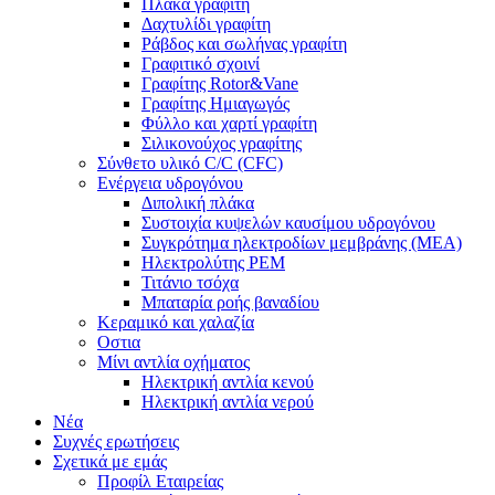
Πλάκα γραφίτη
Δαχτυλίδι γραφίτη
Ράβδος και σωλήνας γραφίτη
Γραφιτικό σχοινί
Γραφίτης Rotor&Vane
Γραφίτης Ημιαγωγός
Φύλλο και χαρτί γραφίτη
Σιλικονούχος γραφίτης
Σύνθετο υλικό C/C (CFC)
Ενέργεια υδρογόνου
Διπολική πλάκα
Συστοιχία κυψελών καυσίμου υδρογόνου
Συγκρότημα ηλεκτροδίων μεμβράνης (MEA)
Ηλεκτρολύτης PEM
Τιτάνιο τσόχα
Μπαταρία ροής βαναδίου
Κεραμικό και χαλαζία
Οστια
Μίνι αντλία οχήματος
Ηλεκτρική αντλία κενού
Ηλεκτρική αντλία νερού
Νέα
Συχνές ερωτήσεις
Σχετικά με εμάς
Προφίλ Εταιρείας