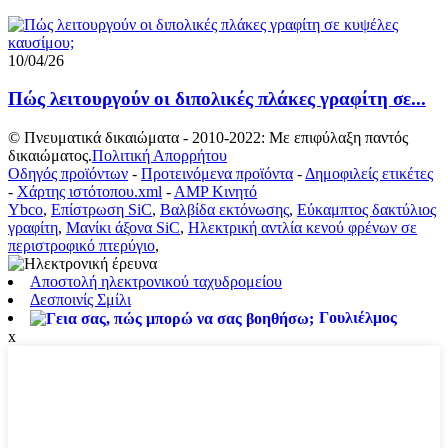
10/04/26
Πώς λειτουργούν οι διπολικές πλάκες γραφίτη σε...
© Πνευματικά δικαιώματα - 2010-2022: Με επιφύλαξη παντός
δικαιώματος.
Πολιτική Απορρήτου
Οδηγός προϊόντων
-
Προτεινόμενα προϊόντα
-
Δημοφιλείς ετικέτες
-
Χάρτης ιστότοπου.xml
-
AMP Κινητό
Ybco
,
Επίστρωση SiC
,
Βαλβίδα εκτόνωσης
,
Εύκαμπτος δακτύλιος
γραφίτη
,
Μανίκι άξονα SiC
,
Ηλεκτρική αντλία κενού φρένων σε
περιστροφικό πτερύγιο
,
Αποστολή ηλεκτρονικού ταχυδρομείου
Δεσποινίς Σμίλι
Γουλιέλμος
x