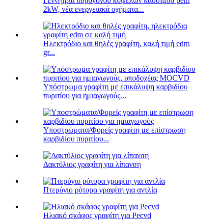
Γεννήτρια υδρογόνου κυψελών καυσίμου pem
2kW, νέα ενεργειακά οχήματα...
Ηλεκτρόδιο και θηλές γραφίτη, καλή τιμή edm
gr...
Υπόστρωμα γραφίτη με επικάλυψη καρβιδίου
πυριτίου για ημιαγωγούς...
Υποστρώματα/Φορείς γραφίτη με επίστρωση
καρβιδίου πυριτίου...
Δακτύλιος γραφίτη για λίπανση
Πτερύγιο ρότορα γραφίτη για αντλία
Ηλιακό σκάφος γραφίτη για Pecvd