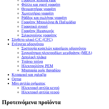
Γραφίτης Rotor&Vane
Φύλλο και χαρτί γραφίτη
Θερμαντήρας γραφίτη
Χωνευτήριο γραφίτη
Ράβδος και σωλήνας γραφίτη
Γραφίτης Μπουλόνια & Παξιμάδια
Γραφιτικό σχοινί
Γραφίτης Ημιαγωγός
Σιλικονούχος γραφίτης
Σύνθετο υλικό C/C (CFC)
Ενέργεια υδρογόνου
Συστοιχία κυψελών καυσίμου υδρογόνου
Συγκρότημα ηλεκτροδίων μεμβράνης (MEA)
Διπολική πλάκα
Τιτάνιο τσόχα
Ηλεκτρολύτης PEM
Μπαταρία ροής βαναδίου
Κεραμικό και χαλαζία
Οστια
Μίνι αντλία οχήματος
Ηλεκτρική αντλία κενού
Ηλεκτρική αντλία νερού
Προτεινόμενα προϊόντα