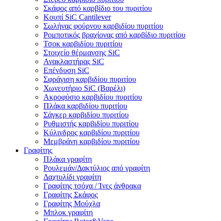
Σκάφος από καρβίδιο του πυριτίου
Κουπί SiC Cantilever
Σωλήνας φούρνου καρβιδίου πυριτίου
Ρομποτικός βραχίονας από καρβίδιο πυριτίου
Τσοκ καρβιδίου πυριτίου
Στοιχείο θέρμανσης SiC
Ανακλαστήρας SiC
Επένδυση SiC
Σφράγιση καρβιδίου πυριτίου
Χωνευτήριο SiC (Βαρέλι)
Ακροφύσιο καρβιδίου πυριτίου
Πλάκα καρβιδίου πυριτίου
Σάγκερ καρβιδίου πυριτίου
Ρυθμιστής καρβιδίου πυριτίου
Κύλινδρος καρβιδίου πυριτίου
Μεμβράνη καρβιδίου πυριτίου
Γραφίτης
Πλάκα γραφίτη
Ρουλεμάν/Δακτύλιος από γραφίτη
Δαχτυλίδι γραφίτη
Γραφίτης τσόχα / Ίνες άνθρακα
Γραφίτης Σκάφος
Γραφίτης Μούχλα
Μπλοκ γραφίτη