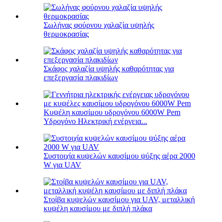
Σωλήνας φούρνου χαλαζία υψηλής
θερμοκρασίας
Σκάφος χαλαζία υψηλής καθαρότητας για
επεξεργασία πλακιδίων
Κυψέλη καυσίμου υδρογόνου 6000W Pem
Υδρογόνο Ηλεκτρική ενέργεια...
Συστοιχία κυψελών καυσίμου ψύξης αέρα 2000
W για UAV
Στοίβα κυψελών καυσίμου για UAV, μεταλλική
κυψέλη καυσίμου με διπλή πλάκα