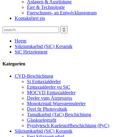
Anlagen & Ausrüstung
Éier & Technologie
Fuerschungs- an Entwécklungsteam
Kontaktéiert eis
Heem
Siliziumkarbid (SiC) Keramik
SiC Heizelement
Kategorien
CVD-Beschichtung
Si Epitaxialdeeler
Epitaxialdeeler vu SiC
MOCVD Epitaxialdeeler
Deeler vum Ätzprozess
Monokristall Wuesstemsdeeler
Deel fir Photovoltaik
Tantalkarbid (TaC) Beschichtung
Glaskuelegrafit
Pyrolytesch Kuelestoffbeschichtung (PyC)
Siliziumkarbid (SiC) Keramik
Fest Siliziumkarbid