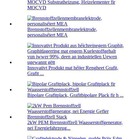
MOCVD Substratheizung, Heizelementer fir
MOCVD
Brennstoffzellenmembranelektrode,
personaliséiert MEA
Innovativt Produkt mat héijer Rengheet Grafit,
Grafit ...
Bipolare Grafitplack, Grafitbipolare Plack fir h ...
2kW PEM Brennstoffzell Waasserstoffgenerator,
nei Energiefahrzeug...