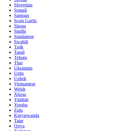
Slovenian
Somali
Samoan
Scots Gaelic
Shona
Sindhi
Sundanese
Swahili
Tajik
Tamil
Telugu
Thai
Ukrainian
Urdu
Uzbek
Vietnamese
Welsh
Xhosa
Yiddish
Yoruba
Zulu
Kinyarwanda
Tatar
Oriya