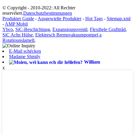
© Copyright - 2010-2022: All Rechter
reservéiert.
Dateschutzbestimmungen
Produkter Guide
-
Ausgewielte Produkter
-
Hot Tags
-
Sitemap.xml
-
AMP Mobil
Ybco
,
SiC-Beschichtung
,
Expansiounsventil
,
Flexibele Grafitråd
,
SiC Achs Hülse
,
Elektresch Bremsvakuumpompel a
Rotatiounslamell
,
E-Mail schécken
Madame Shmily
William
x