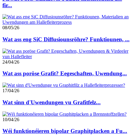
fir...
08/05/26
Wat ass eng SiC Diffusiounsröhre? Funktiounen, ...
24/04/26
Wat ass poröse Grafit? Eegeschaften, Uwendung...
17/04/26
Wat sinn d'Uwendungen vu Grafitfelz...
10/04/26
Wéi funktionéieren bipolar Graphitplacken a Fu...