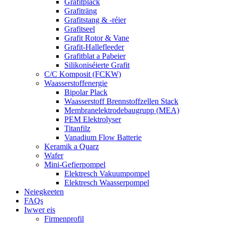
Grafitplack
Grafiträng
Grafitstang & -réier
Grafitseel
Grafit Rotor & Vane
Grafit-Hallefleeder
Grafitblat a Pabeier
Silikoniséierte Grafit
C/C Komposit (FCKW)
Waasserstoffenergie
Bipolar Plack
Waasserstoff Brennstoffzellen Stack
Membranelektrodebaugrupp (MEA)
PEM Elektrolyser
Titanfilz
Vanadium Flow Batterie
Keramik a Quarz
Wafer
Mini-Gefierpompel
Elektresch Vakuumpompel
Elektresch Waasserpompel
Neiegkeeten
FAQs
Iwwer eis
Firmenprofil