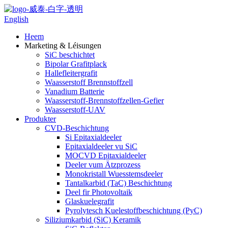
English
Heem
Marketing & Léisungen
SiC beschichtet
Bipolar Grafitplack
Hallefleitergrafit
Waasserstoff Brennstoffzell
Vanadium Batterie
Waasserstoff-Brennstoffzellen-Gefier
Waasserstoff-UAV
Produkter
CVD-Beschichtung
Si Epitaxialdeeler
Epitaxialdeeler vu SiC
MOCVD Epitaxialdeeler
Deeler vum Ätzprozess
Monokristall Wuesstemsdeeler
Tantalkarbid (TaC) Beschichtung
Deel fir Photovoltaik
Glaskuelegrafit
Pyrolytesch Kuelestoffbeschichtung (PyC)
Siliziumkarbid (SiC) Keramik