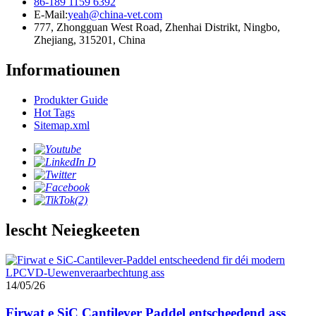
86-189 1159 6392
E-Mail:
yeah@china-vet.com
777, Zhongguan West Road, Zhenhai Distrikt, Ningbo,
Zhejiang, 315201, China
Informatiounen
Produkter Guide
Hot Tags
Sitemap.xml
lescht Neiegkeeten
14/05/26
Firwat e SiC Cantilever Paddel entscheedend ass