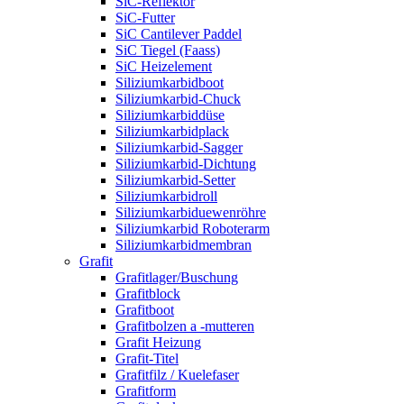
SiC-Reflektor
SiC-Futter
SiC Cantilever Paddel
SiC Tiegel (Faass)
SiC Heizelement
Siliziumkarbidboot
Siliziumkarbid-Chuck
Siliziumkarbiddüse
Siliziumkarbidplack
Siliziumkarbid-Sagger
Siliziumkarbid-Dichtung
Siliziumkarbid-Setter
Siliziumkarbidroll
Siliziumkarbiduewenröhre
Siliziumkarbid Roboterarm
Siliziumkarbidmembran
Grafit
Grafitlager/Buschung
Grafitblock
Grafitboot
Grafitbolzen a -mutteren
Grafit Heizung
Grafit-Titel
Grafitfilz / Kuelefaser
Grafitform