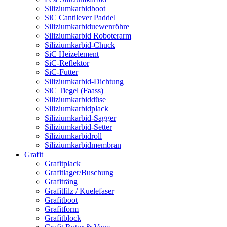
Siliziumkarbidboot
SiC Cantilever Paddel
Siliziumkarbiduewenröhre
Siliziumkarbid Roboterarm
Siliziumkarbid-Chuck
SiC Heizelement
SiC-Reflektor
SiC-Futter
Siliziumkarbid-Dichtung
SiC Tiegel (Faass)
Siliziumkarbiddüse
Siliziumkarbidplack
Siliziumkarbid-Sagger
Siliziumkarbid-Setter
Siliziumkarbidroll
Siliziumkarbidmembran
Grafit
Grafitplack
Grafitlager/Buschung
Grafiträng
Grafitfilz / Kuelefaser
Grafitboot
Grafitform
Grafitblock