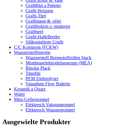
Grafit Rotor & Vane
Grafitblat a Pabeier
Grafit Heizung
Grafit-Titel
Grafitstang & -réier
Grafitbolzen a -mutteren
Grafitseel
Grafit-Hallefleeder
Silikoniséierte Grafit
C/C Komposit (FCKW)
Waasserstoffenergie
Waasserstoff Brennstoffzellen Stack
Membranelektrodebaugrupp (MEA)
Bipolar Plack
Titanfilz
PEM Elektrolyser
Vanadium Flow Batterie
Keramik a Quarz
Wafer
Mini-Gefierpompel
Elektresch Vakuumpompel
Elektresch Waasserpompel
Ausgewielte Produkter