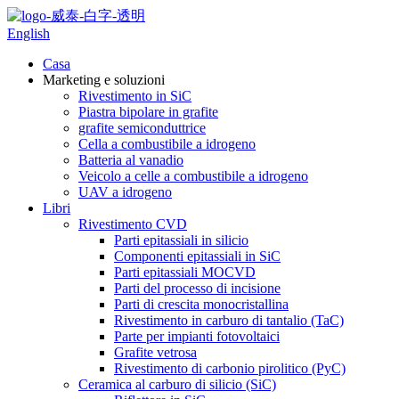
English
Casa
Marketing e soluzioni
Rivestimento in SiC
Piastra bipolare in grafite
grafite semiconduttrice
Cella a combustibile a idrogeno
Batteria al vanadio
Veicolo a celle a combustibile a idrogeno
UAV a idrogeno
Libri
Rivestimento CVD
Parti epitassiali in silicio
Componenti epitassiali in SiC
Parti epitassiali MOCVD
Parti del processo di incisione
Parti di crescita monocristallina
Rivestimento in carburo di tantalio (TaC)
Parte per impianti fotovoltaici
Grafite vetrosa
Rivestimento di carbonio pirolitico (PyC)
Ceramica al carburo di silicio (SiC)