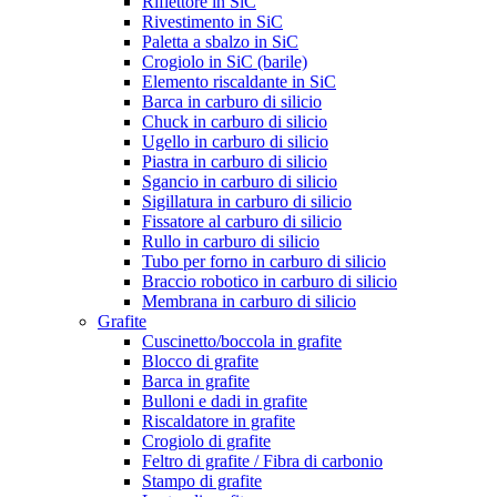
Riflettore in SiC
Rivestimento in SiC
Paletta a sbalzo in SiC
Crogiolo in SiC (barile)
Elemento riscaldante in SiC
Barca in carburo di silicio
Chuck in carburo di silicio
Ugello in carburo di silicio
Piastra in carburo di silicio
Sgancio in carburo di silicio
Sigillatura in carburo di silicio
Fissatore al carburo di silicio
Rullo in carburo di silicio
Tubo per forno in carburo di silicio
Braccio robotico in carburo di silicio
Membrana in carburo di silicio
Grafite
Cuscinetto/boccola in grafite
Blocco di grafite
Barca in grafite
Bulloni e dadi in grafite
Riscaldatore in grafite
Crogiolo di grafite
Feltro di grafite / Fibra di carbonio
Stampo di grafite