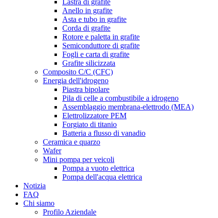
Lastra di grafite
Anello in grafite
Asta e tubo in grafite
Corda di grafite
Rotore e paletta in grafite
Semiconduttore di grafite
Fogli e carta di grafite
Grafite silicizzata
Composito C/C (CFC)
Energia dell'idrogeno
Piastra bipolare
Pila di celle a combustibile a idrogeno
Assemblaggio membrana-elettrodo (MEA)
Elettrolizzatore PEM
Forgiato di titanio
Batteria a flusso di vanadio
Ceramica e quarzo
Wafer
Mini pompa per veicoli
Pompa a vuoto elettrica
Pompa dell'acqua elettrica
Notizia
FAQ
Chi siamo
Profilo Aziendale