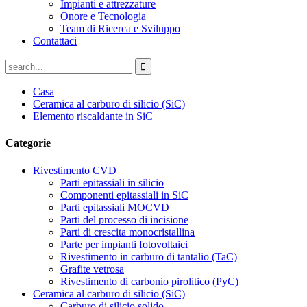
Impianti e attrezzature
Onore e Tecnologia
Team di Ricerca e Sviluppo
Contattaci
Casa
Ceramica al carburo di silicio (SiC)
Elemento riscaldante in SiC
Categorie
Rivestimento CVD
Parti epitassiali in silicio
Componenti epitassiali in SiC
Parti epitassiali MOCVD
Parti del processo di incisione
Parti di crescita monocristallina
Parte per impianti fotovoltaici
Rivestimento in carburo di tantalio (TaC)
Grafite vetrosa
Rivestimento di carbonio pirolitico (PyC)
Ceramica al carburo di silicio (SiC)
Carburo di silicio solido