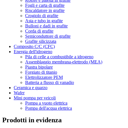
Rotore e paletta in grafite
Fogli e carta di grafite
Riscaldatore in grafite
Crogiolo di grafite
Asta e tubo in grafite
Bulloni e dadi in grafite
Corda di grafite
Semiconduttore di grafite
Grafite silicizzata
Composito C/C (CFC)
Energia dell'idrogeno
Pila di celle a combustibile a idrogeno
Assemblaggio membrana-elettrodo (MEA)
Piastra bipolare
Forgiato di titanio
Elettrolizzatore PEM
Batteria a flusso di vanadio
Ceramica e quarzo
Wafer
Mini pompa per veicoli
Pompa a vuoto elettrica
Pompa dell'acqua elettrica
Prodotti in evidenza