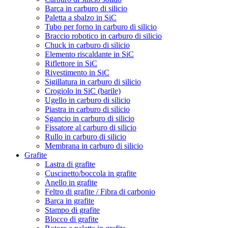
Barca in carburo di silicio
Paletta a sbalzo in SiC
Tubo per forno in carburo di silicio
Braccio robotico in carburo di silicio
Chuck in carburo di silicio
Elemento riscaldante in SiC
Riflettore in SiC
Rivestimento in SiC
Sigillatura in carburo di silicio
Crogiolo in SiC (barile)
Ugello in carburo di silicio
Piastra in carburo di silicio
Sgancio in carburo di silicio
Fissatore al carburo di silicio
Rullo in carburo di silicio
Membrana in carburo di silicio
Grafite
Lastra di grafite
Cuscinetto/boccola in grafite
Anello in grafite
Feltro di grafite / Fibra di carbonio
Barca in grafite
Stampo di grafite
Blocco di grafite