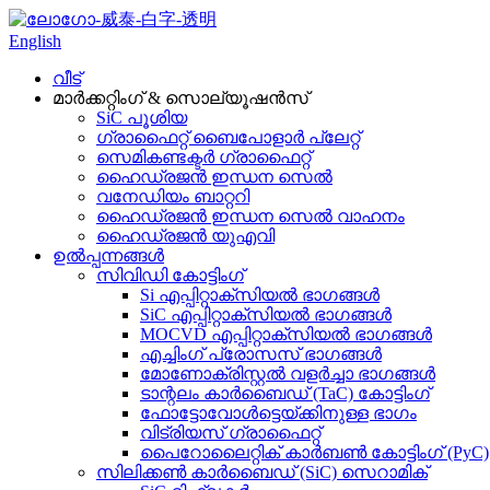
English
വീട്
മാർക്കറ്റിംഗ് & സൊല്യൂഷൻസ്
SiC പൂശിയ
ഗ്രാഫൈറ്റ് ബൈപോളാർ പ്ലേറ്റ്
സെമികണ്ടക്ടർ ഗ്രാഫൈറ്റ്
ഹൈഡ്രജൻ ഇന്ധന സെൽ
വനേഡിയം ബാറ്ററി
ഹൈഡ്രജൻ ഇന്ധന സെൽ വാഹനം
ഹൈഡ്രജൻ യു‌എ‌വി
ഉൽപ്പന്നങ്ങൾ
സിവിഡി കോട്ടിംഗ്
Si എപ്പിറ്റാക്സിയൽ ഭാഗങ്ങൾ
SiC എപ്പിറ്റാക്സിയൽ ഭാഗങ്ങൾ
MOCVD എപ്പിറ്റാക്സിയൽ ഭാഗങ്ങൾ
എച്ചിംഗ് പ്രോസസ് ഭാഗങ്ങൾ
മോണോക്രിസ്റ്റൽ വളർച്ചാ ഭാഗങ്ങൾ
ടാന്റലം കാർബൈഡ് (TaC) കോട്ടിംഗ്
ഫോട്ടോവോൾട്ടെയ്‌ക്കിനുള്ള ഭാഗം
വിട്രിയസ് ഗ്രാഫൈറ്റ്
പൈറോലൈറ്റിക് കാർബൺ കോട്ടിംഗ് (PyC)
സിലിക്കൺ കാർബൈഡ് (SiC) സെറാമിക്