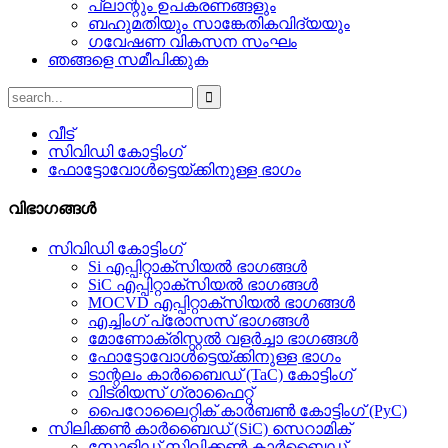
പ്ലാന്റും ഉപകരണങ്ങളും
ബഹുമതിയും സാങ്കേതികവിദ്യയും
ഗവേഷണ വികസന സംഘം
ഞങ്ങളെ സമീപിക്കുക
വീട്
സിവിഡി കോട്ടിംഗ്
ഫോട്ടോവോൾട്ടെയ്‌ക്കിനുള്ള ഭാഗം
വിഭാഗങ്ങൾ
സിവിഡി കോട്ടിംഗ്
Si എപ്പിറ്റാക്സിയൽ ഭാഗങ്ങൾ
SiC എപ്പിറ്റാക്സിയൽ ഭാഗങ്ങൾ
MOCVD എപ്പിറ്റാക്സിയൽ ഭാഗങ്ങൾ
എച്ചിംഗ് പ്രോസസ് ഭാഗങ്ങൾ
മോണോക്രിസ്റ്റൽ വളർച്ചാ ഭാഗങ്ങൾ
ഫോട്ടോവോൾട്ടെയ്‌ക്കിനുള്ള ഭാഗം
ടാന്റലം കാർബൈഡ് (TaC) കോട്ടിംഗ്
വിട്രിയസ് ഗ്രാഫൈറ്റ്
പൈറോലൈറ്റിക് കാർബൺ കോട്ടിംഗ് (PyC)
സിലിക്കൺ കാർബൈഡ് (SiC) സെറാമിക്
സോളിഡ് സിലിക്കൺ കാർബൈഡ്