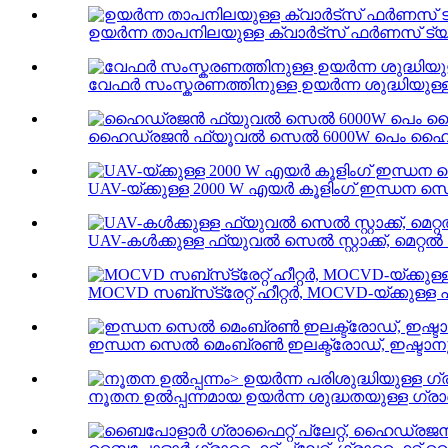
ഉയർന്ന താപനിലയുള്ള ക്വാർട്സ് ഫർണസ് ട്യ
വേഫർ സംസ്കരണത്തിനുള്ള ഉയർന്ന ശുദ്ധിയുള്ള 
ഹൈഡ്രജൻ ഫ്യൂവൽ സെൽ 6000W പെം ഹൈഡ്രജൻ 
UAV-യ്ക്കുള്ള 2000 W എയർ കൂളിംഗ് ഇന്ധന സെൽ 
UAV-കൾക്കുള്ള ഫ്യുവൽ സെൽ സ്റ്റാക്ക്, മെറ
MOCVD സബ്‌സ്‌ട്രേറ്റ് ഹീറ്റർ, MOCVD-യ്‌ക്കുള്ള
ഇന്ധന സെൽ മെംബ്രൺ ഇലക്ട്രോഡ്, ഇഷ്ടാന
നൂതന ഉൽപ്പന്നമായ ഉയർന്ന ശുദ്ധതയുള്ള ഗ്രാഫൈ