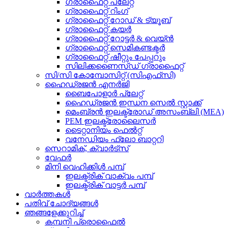
ഗ്രാഫൈറ്റ് പ്ലേറ്റ്
ഗ്രാഫൈറ്റ് റിംഗ്
ഗ്രാഫൈറ്റ് റോഡ് & ട്യൂബ്
ഗ്രാഫൈറ്റ് കയർ
ഗ്രാഫൈറ്റ് റോട്ടർ & വെയ്ൻ
ഗ്രാഫൈറ്റ് സെമികണ്ടക്ടർ
ഗ്രാഫൈറ്റ് ഷീറ്റും പേപ്പറും
സിലിക്കണൈസ്ഡ് ഗ്രാഫൈറ്റ്
സി/സി കോമ്പോസിറ്റ് (സിഎഫ്‌സി)
ഹൈഡ്രജൻ എനർജി
ബൈപോളാർ പ്ലേറ്റ്
ഹൈഡ്രജൻ ഇന്ധന സെൽ സ്റ്റാക്ക്
മെംബ്രൻ ഇലക്ട്രോഡ് അസംബ്ലി (MEA)
PEM ഇലക്ട്രോലൈസർ
ടൈറ്റാനിയം ഫെൽറ്റ്
വനേഡിയം ഫ്ലോ ബാറ്ററി
സെറാമിക്, ക്വാർട്സ്
വേഫർ
മിനി വെഹിക്കിൾ പമ്പ്
ഇലക്ട്രിക് വാക്വം പമ്പ്
ഇലക്ട്രിക് വാട്ടർ പമ്പ്
വാർത്തകൾ
പതിവ് ചോദ്യങ്ങൾ
ഞങ്ങളേക്കുറിച്ച്
കമ്പനി പ്രൊഫൈൽ