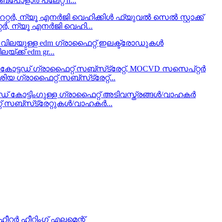
പോളാർ പ്ലേറ്റ് h...
 ന്യൂ എനർജി വെഹി...
്ക്ക് edm gr...
്രാഫൈറ്റ് സബ്‌സ്‌ട്രേറ്റ്...
സബ്‌സ്‌ട്രേറ്റുകൾ/വാഹകർ...