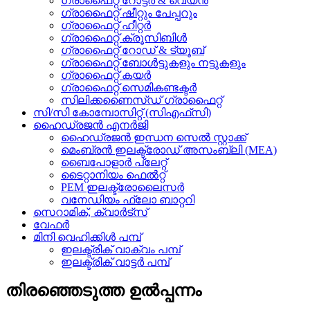
ഗ്രാഫൈറ്റ് റോട്ടർ & വെയ്ൻ
ഗ്രാഫൈറ്റ് ഷീറ്റും പേപ്പറും
ഗ്രാഫൈറ്റ് ഹീറ്റർ
ഗ്രാഫൈറ്റ് ക്രൂസിബിൾ
ഗ്രാഫൈറ്റ് റോഡ് & ട്യൂബ്
ഗ്രാഫൈറ്റ് ബോൾട്ടുകളും നട്ടുകളും
ഗ്രാഫൈറ്റ് കയർ
ഗ്രാഫൈറ്റ് സെമികണ്ടക്ടർ
സിലിക്കണൈസ്ഡ് ഗ്രാഫൈറ്റ്
സി/സി കോമ്പോസിറ്റ് (സിഎഫ്‌സി)
ഹൈഡ്രജൻ എനർജി
ഹൈഡ്രജൻ ഇന്ധന സെൽ സ്റ്റാക്ക്
മെംബ്രൻ ഇലക്ട്രോഡ് അസംബ്ലി (MEA)
ബൈപോളാർ പ്ലേറ്റ്
ടൈറ്റാനിയം ഫെൽറ്റ്
PEM ഇലക്ട്രോലൈസർ
വനേഡിയം ഫ്ലോ ബാറ്ററി
സെറാമിക്, ക്വാർട്സ്
വേഫർ
മിനി വെഹിക്കിൾ പമ്പ്
ഇലക്ട്രിക് വാക്വം പമ്പ്
ഇലക്ട്രിക് വാട്ടർ പമ്പ്
തിരഞ്ഞെടുത്ത ഉൽപ്പന്നം