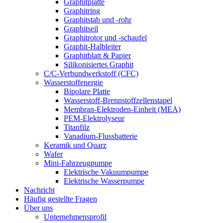
Graphitplatte
Graphitring
Graphitstab und -rohr
Graphitseil
Graphitrotor und -schaufel
Graphit-Halbleiter
Graphitblatt & Papier
Silikonisiertes Graphit
C/C-Verbundwerkstoff (CFC)
Wasserstoffenergie
Bipolare Platte
Wasserstoff-Brennstoffzellenstapel
Membran-Elektroden-Einheit (MEA)
PEM-Elektrolyseur
Titanfilz
Vanadium-Flussbatterie
Keramik und Quarz
Wafer
Mini-Fahrzeugpumpe
Elektrische Vakuumpumpe
Elektrische Wasserpumpe
Nachricht
Häufig gestellte Fragen
Über uns
Unternehmensprofil