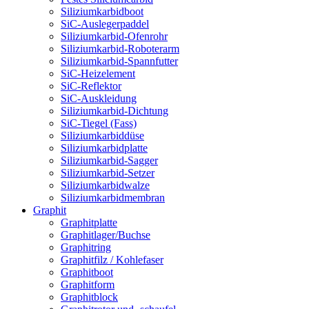
Siliziumkarbidboot
SiC-Auslegerpaddel
Siliziumkarbid-Ofenrohr
Siliziumkarbid-Roboterarm
Siliziumkarbid-Spannfutter
SiC-Heizelement
SiC-Reflektor
SiC-Auskleidung
Siliziumkarbid-Dichtung
SiC-Tiegel (Fass)
Siliziumkarbiddüse
Siliziumkarbidplatte
Siliziumkarbid-Sagger
Siliziumkarbid-Setzer
Siliziumkarbidwalze
Siliziumkarbidmembran
Graphit
Graphitplatte
Graphitlager/Buchse
Graphitring
Graphitfilz / Kohlefaser
Graphitboot
Graphitform
Graphitblock