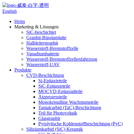
English
Heim
Marketing & Lösungen
SiC-beschichtet
Graphit-Bipolarplatte
Halbleitergraphit
Wasserstoff-Brennstoffzelle
Vanadiumbatterie
Wasserstoff-Brennstoffzellenfahrzeug
Wasserstoff-UAV
Produkte
CVD-Beschichtung
Si-Epitaxieteile
SiC-Epitaxieteile
MOCVD-Epitaxialteile
Ätzprozessteile
Monokristalline Wachstumsteile
Tantalcarbid (TaC)-Beschichtung
Teil für Photovoltaik
Glasgraphit
Pyrolytische Kohlenstoffbeschichtung (PyC)
Siliziumkarbid (SiC) Keramik