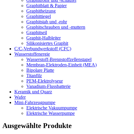
Graphitrotor und -schaufel
Graphitblatt & Papier
Graphitheizung
Graphittiegel
Graphitstab und -rohr
Graphitschrauben und -muttern
Graphitseil
Graphit-Halbleiter
Silikonisiertes Graphit
C/C-Verbundwerkstoff (CFC)
Wasserstoffenergie
Wasserstoff-Brennstoffzellenstapel
Membran-Elektroden-Einheit (MEA)
Bipolare Platte
Titanfilz
PEM-Elektrolyseur
Vanadium-Flussbatterie
Keramik und Quarz
Wafer
Mini-Fahrzeugpumpe
Elektrische Vakuumpumpe
Elektrische Wasserpumpe
Ausgewählte Produkte