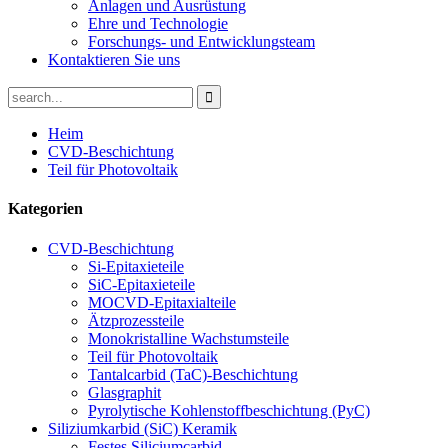
Anlagen und Ausrüstung
Ehre und Technologie
Forschungs- und Entwicklungsteam
Kontaktieren Sie uns
Heim
CVD-Beschichtung
Teil für Photovoltaik
Kategorien
CVD-Beschichtung
Si-Epitaxieteile
SiC-Epitaxieteile
MOCVD-Epitaxialteile
Ätzprozessteile
Monokristalline Wachstumsteile
Teil für Photovoltaik
Tantalcarbid (TaC)-Beschichtung
Glasgraphit
Pyrolytische Kohlenstoffbeschichtung (PyC)
Siliziumkarbid (SiC) Keramik
Festes Siliciumcarbid