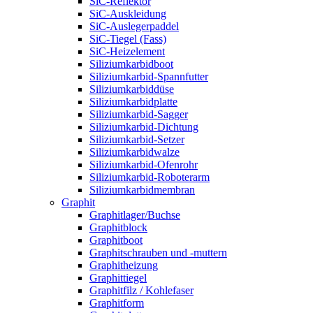
SiC-Reflektor
SiC-Auskleidung
SiC-Auslegerpaddel
SiC-Tiegel (Fass)
SiC-Heizelement
Siliziumkarbidboot
Siliziumkarbid-Spannfutter
Siliziumkarbiddüse
Siliziumkarbidplatte
Siliziumkarbid-Sagger
Siliziumkarbid-Dichtung
Siliziumkarbid-Setzer
Siliziumkarbidwalze
Siliziumkarbid-Ofenrohr
Siliziumkarbid-Roboterarm
Siliziumkarbidmembran
Graphit
Graphitlager/Buchse
Graphitblock
Graphitboot
Graphitschrauben und -muttern
Graphitheizung
Graphittiegel
Graphitfilz / Kohlefaser
Graphitform